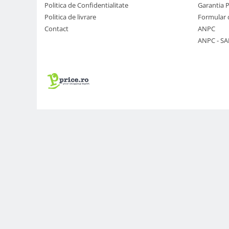
Politica de Confidentialitate
Garantia 
Genti foto
Politica de livrare
Formular 
Genti Holster TopLoader
Contact
ANPC
Genti, Troller Video
ANPC - SA
Rucsacuri Foto
Only One Shoulder - SlingShot
Tocuri si huse protectie aparate
Hamuri si Centuri foto
Curele Aparat - Umar
Genti Laptop si iPad
Hand Strap / Grip
Troller
Accesorii genti si trollere
Solid-State Drive (SSD)
Video / Camere si accesorii
Camere video profesionale