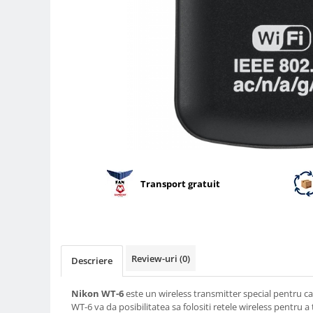
Parasolare
Teleconvertoare
Adaptoare montura / baioneta
Capace obiectiv si camera
Inele Macro
Filtre foto
Filtre Filet
Filtre tip Cokin
Filtre White Balance
Transport gratuit
Accesorii filtre
Convertoare pe filet foto video
Inele reductii obiective
Review-uri
(0)
Curatare si intretinere
Descriere
Blitz-uri externe
Nikon WT-6
este un wireless transmitter special pentru c
Blitz-uri TTL - Dedicate
WT-6 va da posibilitatea sa folositi retele wireless pentru 