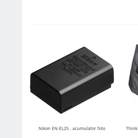
Carduri memorie, Cititoare
Carduri memorie
Cititoare carduri
Huse protectie card memorie
Grip-uri
Telecomenzi
LCD protectie
Recordere audio digitale
Acumulatori si baterii
Acumulatori Foto
Acumulatori AA/AAA (R6/R3)) si
incarcatoare
Baterii
Incarcatoare acumulatori Foto-
Video
Nikon EN-EL25 , acumulator foto
Think
Huse protectie acumulatori foto
Tablete grafice