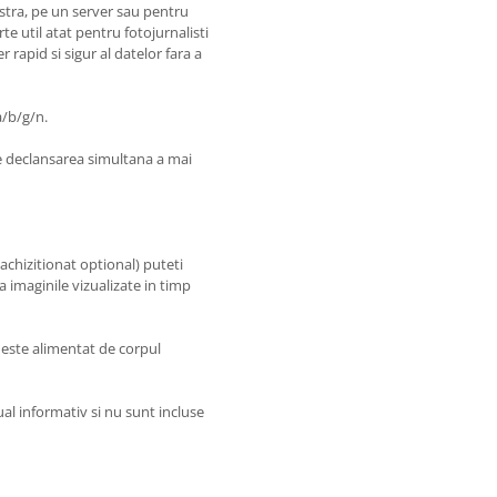
ostra, pe un server sau pentru
rte util atat pentru fotojurnalisti
 rapid si sigur al datelor fara a
a/b/g/n.
e declansarea simultana a mai
chizitionat optional) puteti
a imaginile vizualizate in timp
 este alimentat de corpul
ual informativ si nu sunt incluse