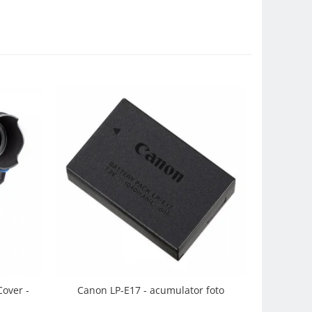
over -
Canon LP-E17 - acumulator foto
SmallRig
Recharg