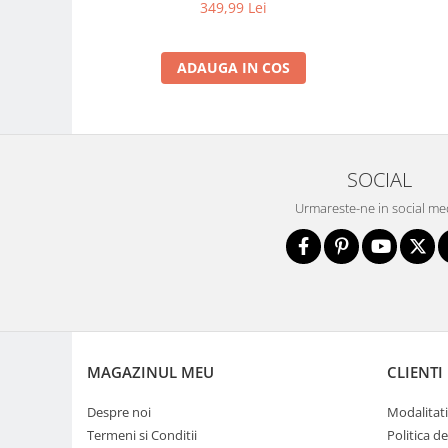
349,99 Lei
Adaptoare pentru convertoare sau
filtre
ADAUGA IN COS
Alimentatoare 220V
Cabluri
Carcase de tip Cage, pentru
integrare in sisteme video
SOCIAL
complexe
Curatare Senzor
Urmareste-ne in social me
Huse de ploaie
Microfoane / Reportofoane
Nivela patina
Ocular
Transmitator de fisiere fara fir
MAGAZINUL MEU
CLIENTI
Vizor
Accesorii diverse
Despre noi
Modalitati
Termeni si Conditii
Politica d
Genti, Rucsacuri, Troller foto