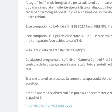
fotografiile / filmele inregistrate pe calculatorul dumneav
Compatibil Sony
publicare imediata in diferite site-uri. Este un dispozitiv foa
Blitz-uri circulare (Macro)
cat si pentru fotografii de studio ce au nevoie de un transfer
utiliza cabluri.
Adaptoare stativ port umbrela si
blitz TTL
Este compatibil cu LAN fara fir IEEE 802.11ac si IEEE 802.11
Comander TTL
Este compatibil cu tipul de conectare HTTP / FTP si permit
Cabluri TTL
multor aparate foto echipate cu WT-6.
Cabluri si Patine Sincron
WT-6 are o rata de transfer de 130 Mbps.
Alimentare auxiliara blitz
Cu ajutorul programului soft Nikon Camera Control Pro 2 (a
Protectie patina apa, ploaie
controla de la distanta setarile aparatului foto si puteti red
Bounce-uri, Softbox-uri
real.
Ring-Flash Adaptor
Transmitatorul se ataseaza la conectorul aparatului foto si
acestuia.
Bracket-uri si suporti
Huse protectie blitz extern
Atentie aparatul si obiectivul din poza au doar caracter viz
in pachet !!!
Huse protectie filtre gel
Informatii conformitate produs
Accesorii Aparate Digitale