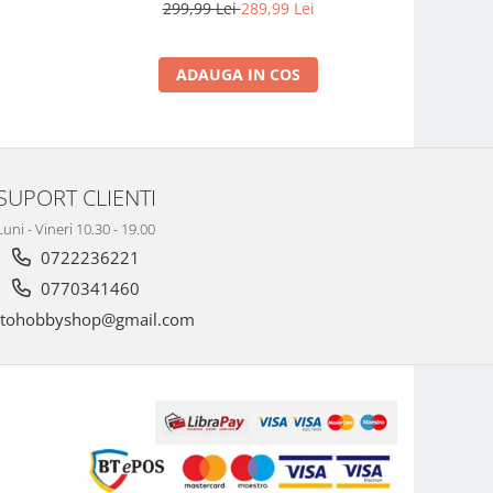
299,99 Lei
289,99 Lei
2
ADAUGA IN COS
SUPORT CLIENTI
Luni - Vineri 10.30 - 19.00
0722236221
0770341460
tohobbyshop@gmail.com