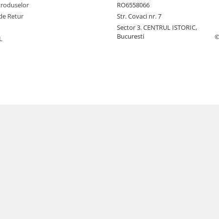
Produselor
RO6558066
de Retur
Str. Covaci nr. 7
Sector 3. CENTRUL ISTORIC,
Bucuresti
©
L