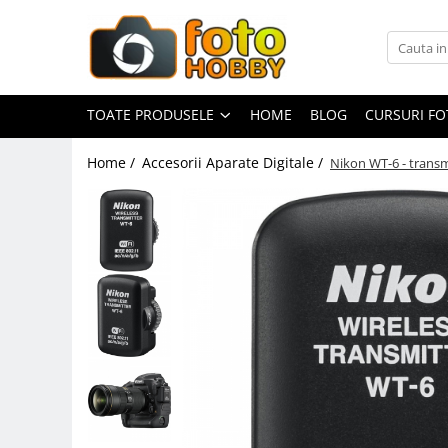
Toate Produsele
Aparate Foto
TOATE PRODUSELE
HOME
BLOG
CURSURI F
Aparate Foto Mirrorless
Home /
Accesorii Aparate Digitale /
Nikon WT-6 - transm
Aparate Foto DSLR
Aparate Foto Compacte
Aparate foto instant
Aparate foto pe film
Cursuri foto
Obiective foto si accesorii
Obiective Mirorless
Obiective DSLR
Huse si tocuri protectie obiective
Obiective Cinematice