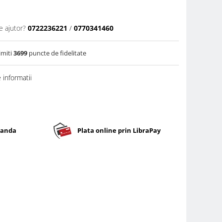
e ajutor?
0722236221
/
0770341460
imiti
3699
puncte de fidelitate
informatii
banda
Plata online prin LibraPay