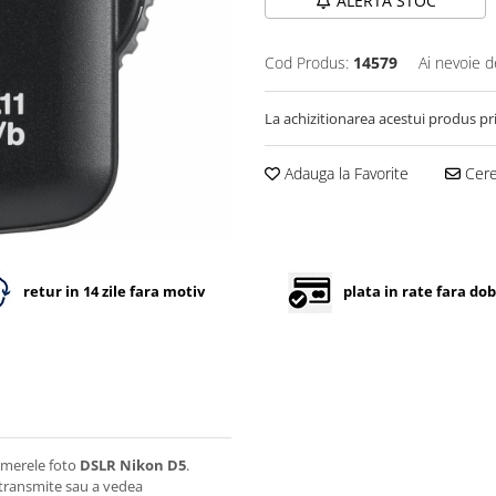
ALERTA STOC
Cod Produs:
14579
Ai nevoie d
La achizitionarea acestui produs pr
Adauga la Favorite
Cere 
retur in 14 zile fara motiv
plata in rate fara do
amerele foto
DSLR Nikon D5
.
a transmite sau a vedea