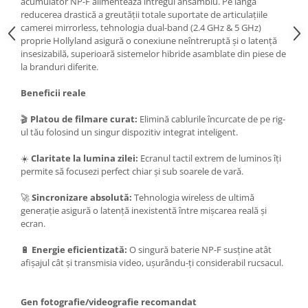
acumulator NP-F alimentează întregul ansamblu. Pe lângă
reducerea drastică a greutății totale suportate de articulațiile
Camere Video Cinematice
camerei mirrorless, tehnologia dual-band (2.4 GHz & 5 GHz)
Camere video de actiune
proprie Hollyland asigură o conexiune neîntreruptă și o latență
insesizabilă, superioară sistemelor hibride asamblate din piese de
Accesorii camere video de actiune
la branduri diferite.
Accesorii drone
Beneficii reale
Acumulatori camere video
Lampi video
🎬
Platou de filmare curat:
Elimină cablurile încurcate de pe rig-
ul tău folosind un singur dispozitiv integrat inteligent.
Stabilizatoare (Gimbal) / Steady
Cam
☀️
Claritate la lumina zilei:
Ecranul tactil extrem de luminos îți
permite să focusezi perfect chiar și sub soarele de vară.
Huse Protectie / Ploaie camere
video
🚀
Sincronizare absolută:
Tehnologia wireless de ultimă
Accesorii diverse pt camere video
generație asigură o latență inexistentă între mișcarea reală și
ecran.
Camere Video Cinematice
🔋
Energie eficientizată:
O singură baterie NP-F susține atât
Drone
afișajul cât și transmisia video, ușurându-ți considerabil rucsacul.
Slider
Camere Video Compacte
Gen fotografie/videografie recomandat