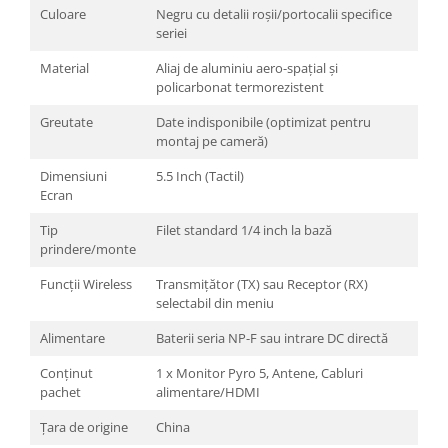
Blitz-uri studio
Culoare
Negru cu detalii roșii/portocalii specifice
seriei
Blitz-uri mobile, cu acumulatori
Material
Aliaj de aluminiu aero-spațial și
Softbox-uri
policarbonat termorezistent
Accesorii Blitz-uri studio
Greutate
Date indisponibile (optimizat pentru
Lampi lumina continua
montaj pe cameră)
Stative/boom-uri pentru lumini
Dimensiuni
5.5 Inch (Tactil)
Cleme blitz fasung lumina, spigoti
Ecran
Fundaluri
Tip
Filet standard 1/4 inch la bază
prindere/monte
Suporti pentru fundaluri
Funcții Wireless
Transmițător (TX) sau Receptor (RX)
Blende
selectabil din meniu
Umbrele
Alimentare
Baterii seria NP-F sau intrare DC directă
Corturi si mese pt. fotografia de
produs
Conținut
1 x Monitor Pyro 5, Antene, Cabluri
pachet
alimentare/HDMI
Declansatoare Radio si Infrarosu
Țara de origine
China
Huse si genti pentru studio