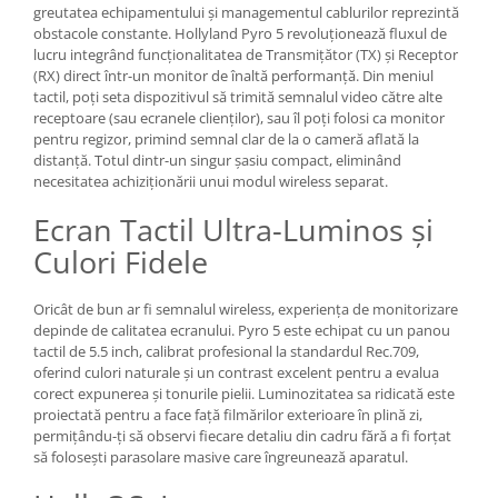
greutatea echipamentului și managementul cablurilor reprezintă
Adaptoare pentru convertoare sau
obstacole constante. Hollyland Pyro 5 revoluționează fluxul de
filtre
lucru integrând funcționalitatea de Transmițător (TX) și Receptor
(RX) direct într-un monitor de înaltă performanță. Din meniul
Alimentatoare 220V
tactil, poți seta dispozitivul să trimită semnalul video către alte
receptoare (sau ecranele clienților), sau îl poți folosi ca monitor
Cabluri
pentru regizor, primind semnal clar de la o cameră aflată la
Carcase de tip Cage, pentru
distanță. Totul dintr-un singur șasiu compact, eliminând
integrare in sisteme video
necesitatea achiziționării unui modul wireless separat.
complexe
Curatare Senzor
Ecran Tactil Ultra-Luminos și
Huse de ploaie
Culori Fidele
Microfoane / Reportofoane
Oricât de bun ar fi semnalul wireless, experiența de monitorizare
Nivela patina
depinde de calitatea ecranului. Pyro 5 este echipat cu un panou
Ocular
tactil de 5.5 inch, calibrat profesional la standardul Rec.709,
oferind culori naturale și un contrast excelent pentru a evalua
Transmitator de fisiere fara fir
corect expunerea și tonurile pielii. Luminozitatea sa ridicată este
proiectată pentru a face față filmărilor exterioare în plină zi,
Vizor
permițându-ți să observi fiecare detaliu din cadru fără a fi forțat
Accesorii diverse
să folosești parasolare masive care îngreunează aparatul.
Genti, Rucsacuri, Troller foto