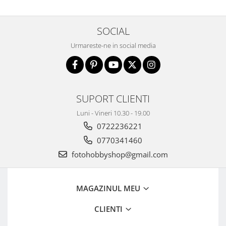
Aparate Foto Compacte (SH)
Obiective foto SECOND HAND
SOCIAL
Obiective foto Mirrorless (SH)
Urmareste-ne in social media
Obiective foto DSLR (SH)
Obiective foto SLR (pe film) (SH)
Accesorii pentru obiective ,
SECOND HAND
SUPORT CLIENTI
Blitz-uri externe + accesorii ,
SECOND HAND
Luni - Vineri 10.30 - 19.00
0722236221
Blitz-uri studio , SECOND HAND
0770341460
Imprimante SECOND HAND
fotohobbyshop@gmail.com
Video - Convertoare pe filet
Acumulatori si incarcatoare S.H.
MAGAZINUL MEU
Adaptoare pentru compacte
Diverse S.H.
CLIENTI
Genti, huse, curele