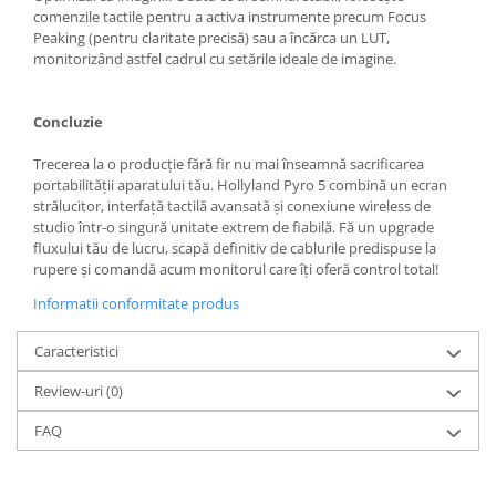
diapozitive 35mm color
comenzile tactile pentru a activa instrumente precum Focus
diapozitive late 120mm color
Peaking (pentru claritate precisă) sau a încărca un LUT,
monitorizând astfel cadrul cu setările ideale de imagine.
negative 35mm alb-negru
negative 35mm color
Concluzie
negative late 120mm alb-negru
Trecerea la o producție fără fir nu mai înseamnă sacrificarea
negative late 120mm color
portabilității aparatului tău. Hollyland Pyro 5 combină un ecran
Scanere Film
strălucitor, interfață tactilă avansată și conexiune wireless de
studio într-o singură unitate extrem de fiabilă. Fă un upgrade
Binocluri, Lupe si Telescoape
fluxului tău de lucru, scapă definitiv de cablurile predispuse la
Binocluri
rupere și comandă acum monitorul care îți oferă control total!
Lunete
Informatii conformitate produs
Accesorii pentru Lunete si
Caracteristici
Telescoape
Review-uri
(0)
Aparate de colectie
Aparate foto de colectie reflex,
FAQ
format 24x36mm
Aparate foto de colectie, cu burduf