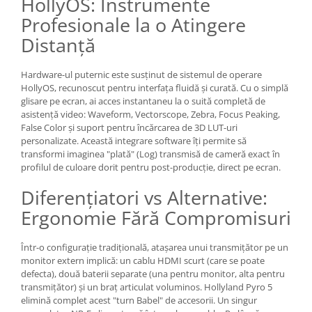
HollyOS: Instrumente
Genti foto
Profesionale la o Atingere
Genti Holster TopLoader
Distanță
Genti, Troller Video
Hardware-ul puternic este susținut de sistemul de operare
Rucsacuri Foto
HollyOS, recunoscut pentru interfața fluidă și curată. Cu o simplă
Only One Shoulder - SlingShot
glisare pe ecran, ai acces instantaneu la o suită completă de
asistență video: Waveform, Vectorscope, Zebra, Focus Peaking,
Tocuri si huse protectie aparate
False Color și suport pentru încărcarea de 3D LUT-uri
Hamuri si Centuri foto
personalizate. Această integrare software îți permite să
transformi imaginea "plată" (Log) transmisă de cameră exact în
Curele Aparat - Umar
profilul de culoare dorit pentru post-producție, direct pe ecran.
Genti Laptop si iPad
Diferențiatori vs Alternative:
Hand Strap / Grip
Ergonomie Fără Compromisuri
Troller
Într-o configurație tradițională, atașarea unui transmițător pe un
Accesorii genti si trollere
monitor extern implică: un cablu HDMI scurt (care se poate
Solid-State Drive (SSD)
defecta), două baterii separate (una pentru monitor, alta pentru
transmițător) și un braț articulat voluminos. Hollyland Pyro 5
Video / Camere si accesorii
elimină complet acest "turn Babel" de accesorii. Un singur
Camere video profesionale