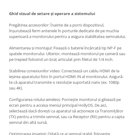
Becuri si lampa blitz studio
Ghid vizual de setare și operare a sistemului
Suruburi si piulite, adaptoare de
trecere
Pregătirea accesoriilor: Înainte de a porni dispozitivul,
Calibrare expunere
înșurubează ferm antenele în porturile dedicate de pe muchia
superioară a monitorului pentru a asigura stabilitatea semnalului.
Imprimante si Consumabile
Cartuse si cerneluri
Alimentarea și montajul: Fixează o baterie încărcată tip NP-F pe
spatele monitorului. Ulterior, montează monitorul pe cameră sau
Imprimante
pe trepied folosind un braț articulat prin filetul de 1/4 inch.
Scannere Documente
Stabilirea conexiunilor video: Conectează un cablu HDMI de la
Hartie foto
ieșirea aparatului foto în portul HDMI IN al monitorului. Asigură-
te că aparatul transmite o rezoluție suportată nativ (ex. 1080p
Filme foto si scanere film
sau 4K).
Materiale foto alb-negru
Configurarea rolului wireless: Pornește monitorul și glisează pe
Aparate foto unica folosinta
ecran pentru a accesa meniul principal HollyOS. De aici,
Filme instant FUJI INSTAX
selectează dacă dorești ca aparatul să acționeze ca Transmițător
(TX) pentru a trimite semnal, sau ca Receptor (RX) pentru a capta
Chimicale developare film alb-
semnal din altă sursă.
negru
Optimizarea imaginii: Odată ce ai semnal stabil, folosește