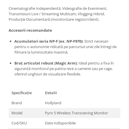
Trepiede si monopiede
Cinematografie Independentă, Videografie de Eveniment,
Trepiede foto
Transmisiuni Live / Streaming Multicam, Vlogging Hibrid,
Producție Documentară (monitorizare regizor/client).
Trepiede video
Trepied / Monopied Carbon
Accesorii recomandate
Trepiede pentru compacte /
Acumulatori seria NP-F (ex. NP-F970):
Strict necesari
webcam-uri
pentru o autonomie ridicată pe parcursul unei zile întregi de
filmare la luminozitate maximă.
Monopiede foto/video
Cap trepied si monopied
Braț articulat robust (Magic Arm):
Ideal pentru a fixa în
siguranță monitorul pe patina rece a camerei sau pe cage,
Carucioare trepied (Dolly)
oferind unghiuri de vizualizare flexibile.
Placute cap trepied
Huse trepied / stativ lumini
Specificație
Detalii
Sina Focus pentru Macro
Brand
Hollyland
Accesorii trepiede si monopiede
Model
Pyro 5 Wireless Transceiving Monitor
Selfie Stick
Cod/SKU
Date indisponibile
Studio/Lumini si accesorii