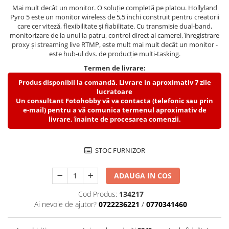
Compatibil Sony
Mai mult decât un monitor. O soluție completă pe platou. Hollyland
Pyro 5 este un monitor wireless de 5,5 inchi construit pentru creatorii
Blitz-uri circulare (Macro)
care cer viteză, flexibilitate și fiabilitate. Cu transmisie dual-band,
monitorizare de la unul la patru, control direct al camerei, înregistrare
Adaptoare stativ port umbrela si
proxy și streaming live RTMP, este mult mai mult decât un monitor -
blitz TTL
este hub-ul dvs. de producție multi-tasking.
Comander TTL
Termen de livrare:
Cabluri TTL
Produs disponibil la comandă. Livrare in aproximativ 7 zile
lucratoare
Cabluri si Patine Sincron
Un consultant Fotohobby vă va contacta (telefonic sau prin
Alimentare auxiliara blitz
e-mail) pentru a vă comunica termenul aproximativ de
livrare, înainte de procesarea comenzii.
Protectie patina apa, ploaie
Bounce-uri, Softbox-uri
STOC FURNIZOR
Ring-Flash Adaptor
Bracket-uri si suporti
ADAUGA IN COS
Huse protectie blitz extern
Cod Produs:
134217
Ai nevoie de ajutor?
0722236221
/
0770341460
Huse protectie filtre gel
Accesorii Aparate Digitale