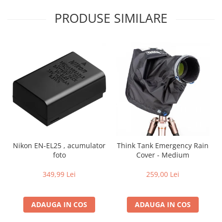
Aparate foto de colectie , cu vizare
PRODUSE SIMILARE
laterala
Aparate foto de colectie TLR -
Biobiective
Aparate foto de colectie , Stereo
Aparate foto de colectie -
Miniaturi
Accesorii pt. aparate foto de
colectie
Aparate de colectie de tip Box-
Camera
Nikon EN-EL25 , acumulator
Think Tank Emergency Rain
Reviste, carti si software
foto
Cover - Medium
Second Hand
349,99 Lei
259,00 Lei
Aparate foto SECOND HAND
Aparate foto Mirrorless (SH)
Aparate foto DSLR (SH)
ADAUGA IN COS
ADAUGA IN COS
Aparate foto SLR (pe film) (SH)