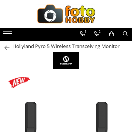
Toate Produsele
Aparate Foto
1
2
Aparate Foto Mirrorless
Hollyland Pyro 5 Wireless Transceiving Monitor
Aparate Foto DSLR
Aparate Foto Compacte
Aparate foto instant
Aparate foto pe film
Cursuri foto
Obiective foto si accesorii
Obiective Mirorless
Obiective DSLR
Huse si tocuri protectie obiective
Obiective Cinematice