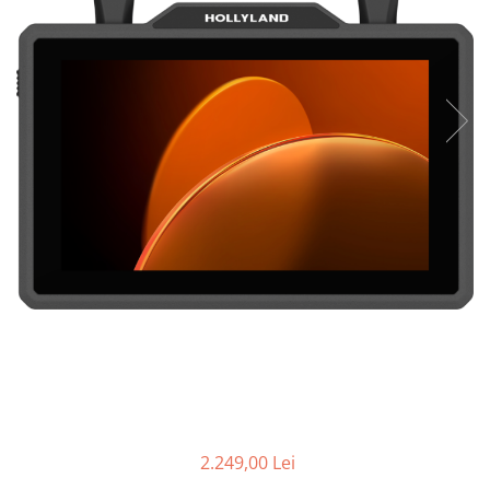
Parasolare
Teleconvertoare
Adaptoare montura / baioneta
Capace obiectiv si camera
Inele Macro
Filtre foto
Filtre Filet
Filtre tip Cokin
Filtre White Balance
Accesorii filtre
Convertoare pe filet foto video
Inele reductii obiective
Curatare si intretinere
Blitz-uri externe
2.249,00 Lei
Blitz-uri TTL - Dedicate