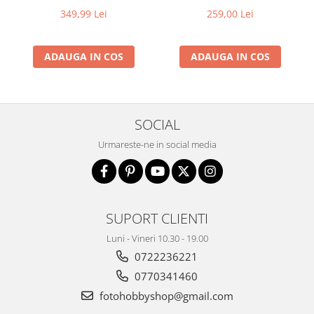
349,99 Lei
259,00 Lei
Adaptoare pentru convertoare sau
filtre
Alimentatoare 220V
ADAUGA IN COS
ADAUGA IN COS
Cabluri
Carcase de tip Cage, pentru
integrare in sisteme video
SOCIAL
complexe
Curatare Senzor
Urmareste-ne in social media
Huse de ploaie
Microfoane / Reportofoane
Nivela patina
SUPORT CLIENTI
Ocular
Luni - Vineri 10.30 - 19.00
Transmitator de fisiere fara fir
0722236221
Vizor
0770341460
Accesorii diverse
fotohobbyshop@gmail.com
Genti, Rucsacuri, Troller foto