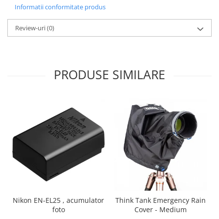
Carduri memorie, Cititoare
Informatii conformitate produs
Carduri memorie
Review-uri
(0)
Cititoare carduri
Huse protectie card memorie
Grip-uri
PRODUSE SIMILARE
Telecomenzi
LCD protectie
Recordere audio digitale
Acumulatori si baterii
Acumulatori Foto
Acumulatori AA/AAA (R6/R3)) si
incarcatoare
Baterii
Incarcatoare acumulatori Foto-
Video
Nikon EN-EL25 , acumulator
Think Tank Emergency Rain
Huse protectie acumulatori foto
foto
Cover - Medium
Tablete grafice