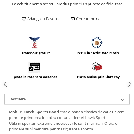
Compatibil Sony
La achizitionarea acestui produs primiti
19
puncte de fidelitate
Blitz-uri circulare (Macro)
Adauga la Favorite
Cere informatii
Adaptoare stativ port umbrela si
blitz TTL
Comander TTL
Cabluri TTL
Transport gratuit
retur in 14 zile fara motiv
Cabluri si Patine Sincron
Alimentare auxiliara blitz
Protectie patina apa, ploaie
plata in rate fara dobanda
Plata online prin LibraPay
Bounce-uri, Softbox-uri
Ring-Flash Adaptor
Descriere
Bracket-uri si suporti
Huse protectie blitz extern
Mobile-Catch Sports Band
este o banda elastica de cauciuc care
permite prinderea in patru colturi a clemei Hawk Sport.
Huse protectie filtre gel
Utila in sporturi extreme unde socurile sunt mai mari. Ofera o
Accesorii Aparate Digitale
prindere suplimentara pentru siguranta sporita.