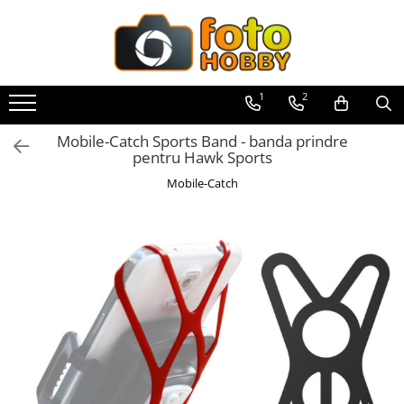
Toate Produsele
Aparate Foto
1
2
Aparate Foto Mirrorless
Mobile-Catch Sports Band - banda prindre
Aparate Foto DSLR
pentru Hawk Sports
Aparate Foto Compacte
Mobile-Catch
Aparate foto instant
Aparate foto pe film
Cursuri foto
Obiective foto si accesorii
Obiective Mirorless
Obiective DSLR
Huse si tocuri protectie obiective
Obiective Cinematice