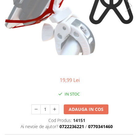
Parasolare
Teleconvertoare
Adaptoare montura / baioneta
Capace obiectiv si camera
Inele Macro
Filtre foto
Filtre Filet
Filtre tip Cokin
19,99 Lei
Filtre White Balance
Accesorii filtre
IN STOC
Convertoare pe filet foto video
Inele reductii obiective
ADAUGA IN COS
Curatare si intretinere
Cod Produs:
14151
Blitz-uri externe
Ai nevoie de ajutor?
0722236221
/
0770341460
Blitz-uri TTL - Dedicate