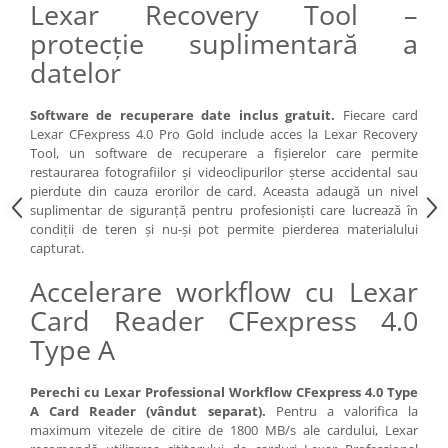
Lexar Recovery Tool –
Trepiede si monopiede
protecție suplimentară a
Trepiede foto
datelor
Trepiede video
Trepied / Monopied Carbon
Software de recuperare date inclus gratuit.
Fiecare card
Trepiede pentru compacte /
Lexar CFexpress 4.0 Pro Gold include acces la Lexar Recovery
webcam-uri
Tool, un software de recuperare a fișierelor care permite
restaurarea fotografiilor și videoclipurilor șterse accidental sau
Monopiede foto/video
pierdute din cauza erorilor de card. Aceasta adaugă un nivel
suplimentar de siguranță pentru profesioniști care lucrează în
Cap trepied si monopied
condiții de teren și nu-și pot permite pierderea materialului
Carucioare trepied (Dolly)
capturat.
Placute cap trepied
Accelerare workflow cu Lexar
Huse trepied / stativ lumini
Card Reader CFexpress 4.0
Sina Focus pentru Macro
Type A
Accesorii trepiede si monopiede
Perechi cu Lexar Professional Workflow CFexpress 4.0 Type
Selfie Stick
A Card Reader (vândut separat).
Pentru a valorifica la
maximum vitezele de citire de 1800 MB/s ale cardului, Lexar
Studio/Lumini si accesorii