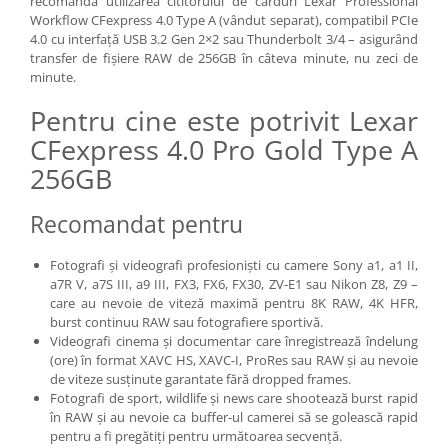
recomandă utilizarea cititorului de carduri Lexar Professional
Blitz-uri studio
Workflow CFexpress 4.0 Type A (vândut separat), compatibil PCIe
4.0 cu interfață USB 3.2 Gen 2×2 sau Thunderbolt 3/4 – asigurând
Blitz-uri mobile, cu acumulatori
transfer de fișiere RAW de 256GB în câteva minute, nu zeci de
Softbox-uri
minute.
Accesorii Blitz-uri studio
Pentru cine este potrivit Lexar
Lampi lumina continua
CFexpress 4.0 Pro Gold Type A
Stative/boom-uri pentru lumini
256GB
Cleme blitz fasung lumina, spigoti
Recomandat pentru
Fundaluri
Suporti pentru fundaluri
Fotografi și videografi profesioniști cu camere Sony a1, a1 II,
a7R V, a7S III, a9 III, FX3, FX6, FX30, ZV-E1 sau Nikon Z8, Z9 –
Blende
care au nevoie de viteză maximă pentru 8K RAW, 4K HFR,
Umbrele
burst continuu RAW sau fotografiere sportivă.
Videografi cinema și documentar care înregistrează îndelung
Corturi si mese pt. fotografia de
(ore) în format XAVC HS, XAVC-I, ProRes sau RAW și au nevoie
produs
de viteze susținute garantate fără dropped frames.
Fotografi de sport, wildlife și news care shootează burst rapid
Declansatoare Radio si Infrarosu
în RAW și au nevoie ca buffer-ul camerei să se golească rapid
Huse si genti pentru studio
pentru a fi pregătiți pentru următoarea secvență.