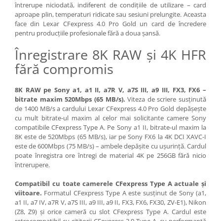
întrerupe niciodată, indiferent de condițiile de utilizare – card
Genti foto
aproape plin, temperaturi ridicate sau sesiuni prelungite. Aceasta
Genti Holster TopLoader
face din Lexar CFexpress 4.0 Pro Gold un card de încredere
pentru producțiile profesionale fără a doua șansă.
Genti, Troller Video
Înregistrare 8K RAW și 4K HFR
Rucsacuri Foto
fără compromis
Only One Shoulder - SlingShot
Tocuri si huse protectie aparate
8K RAW pe Sony a1, a1 II, a7R V, a7S III, a9 III, FX3, FX6 –
bitrate maxim 520Mbps (65 MB/s).
Viteza de scriere susținută
Hamuri si Centuri foto
de 1400 MB/s a cardului Lexar CFexpress 4.0 Pro Gold depășește
Curele Aparat - Umar
cu mult bitrate-ul maxim al celor mai solicitante camere Sony
compatibile CFexpress Type A. Pe Sony a1 II, bitrate-ul maxim la
Genti Laptop si iPad
8K este de 520Mbps (65 MB/s), iar pe Sony FX6 la 4K DCI XAVC-I
Hand Strap / Grip
este de 600Mbps (75 MB/s) – ambele depășite cu ușurință. Cardul
poate înregistra ore întregi de material 4K pe 256GB fără nicio
Troller
întrerupere.
Accesorii genti si trollere
Compatibil cu toate camerele CFexpress Type A actuale și
Solid-State Drive (SSD)
viitoare.
Formatul CFexpress Type A este susținut de Sony (a1,
a1 II, a7 IV, a7R V, a7S III, a9 III, a9 II, FX3, FX6, FX30, ZV-E1), Nikon
Video / Camere si accesorii
(Z8, Z9) și orice cameră cu slot CFexpress Type A. Cardul este
Camere video profesionale
retrocompatibil cu cititorii CFexpress 3.0 Type A, cu performanță