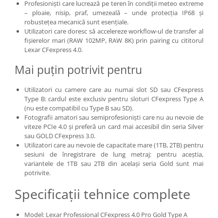
Profesioniști care lucrează pe teren în condiții meteo extreme
Becuri si lampa blitz studio
– ploaie, nisip, praf, umezeală – unde protecția IP68 și
robustețea mecanică sunt esențiale.
Suruburi si piulite, adaptoare de
Utilizatori care doresc să accelereze workflow-ul de transfer al
trecere
fișierelor mari (RAW 102MP, RAW 8K) prin pairing cu cititorul
Calibrare expunere
Lexar CFexpress 4.0.
Imprimante si Consumabile
Mai puțin potrivit pentru
Cartuse si cerneluri
Utilizatori cu camere care au numai slot SD sau CFexpress
Imprimante
Type B: cardul este exclusiv pentru sloturi CFexpress Type A
Scannere Documente
(nu este compatibil cu Type B sau SD).
Fotografii amatori sau semiprofesioniști care nu au nevoie de
Hartie foto
viteze PCIe 4.0 și preferă un card mai accesibil din seria Silver
Filme foto si scanere film
sau GOLD CFexpress 3.0.
Utilizatori care au nevoie de capacitate mare (1TB, 2TB) pentru
Materiale foto alb-negru
sesiuni de înregistrare de lung metraj: pentru aceștia,
Aparate foto unica folosinta
variantele de 1TB sau 2TB din același seria Gold sunt mai
potrivite.
Filme instant FUJI INSTAX
Specificații tehnice complete
Chimicale developare film alb-
negru
Model: Lexar Professional CFexpress 4.0 Pro Gold Type A