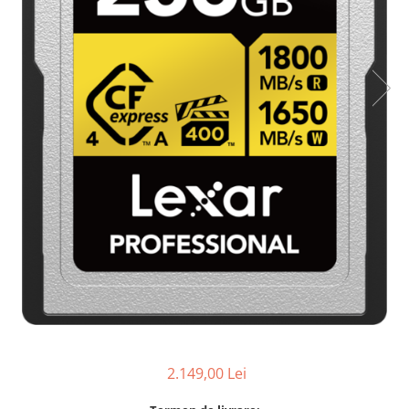
Parasolare
Teleconvertoare
Adaptoare montura / baioneta
Capace obiectiv si camera
Inele Macro
Filtre foto
Filtre Filet
Filtre tip Cokin
Filtre White Balance
Accesorii filtre
Convertoare pe filet foto video
Inele reductii obiective
Curatare si intretinere
Blitz-uri externe
2.149,00 Lei
Blitz-uri TTL - Dedicate