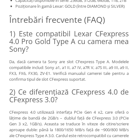
Capacități disponibile în serie: 256GB, 512GB, 640GB, 1TB, 2TB
Aparate foto de colectie , cu vizare
Poziționare în gamă Lexar: GOLD (între DIAMOND și SILVER)
laterala
Întrebări frecvente (FAQ)
Aparate foto de colectie TLR -
Biobiective
1) Este compatibil Lexar CFexpress
Aparate foto de colectie , Stereo
4.0 Pro Gold Type A cu camera mea
Aparate foto de colectie -
Sony?
Miniaturi
Da, dacă camera ta Sony are slot CFexpress Type A. Modelele
Accesorii pt. aparate foto de
compatibile includ: Sony a1, a1 II, a7 IV, a7R V, a7S III, a9 III, a9 II,
colectie
FX3, FX6, FX30, ZV-E1. Verifică manualul camerei tale pentru a
Aparate de colectie de tip Box-
confirma tipul de slot CFexpress suportat.
Camera
2) Ce diferențiază CFexpress 4.0 de
Reviste, carti si software
CFexpress 3.0?
Second Hand
Aparate foto SECOND HAND
CFexpress 4.0 utilizează interfața PCIe Gen 4 x2, care oferă o
lățime de bandă de 2GB/s – dublul față de CFexpress 3.0 (PCIe
Aparate foto Mirrorless (SH)
Gen 3 x2, 1GB/s). Aceasta se traduce în viteze de citire/scriere
Aparate foto DSLR (SH)
aproape duble: până la 1800/1650 MB/s față de ~900/800 MB/s
Aparate foto SLR (pe film) (SH)
ale CFexpress Type A 3.0. Cardul este retrocompatibil cu camerele