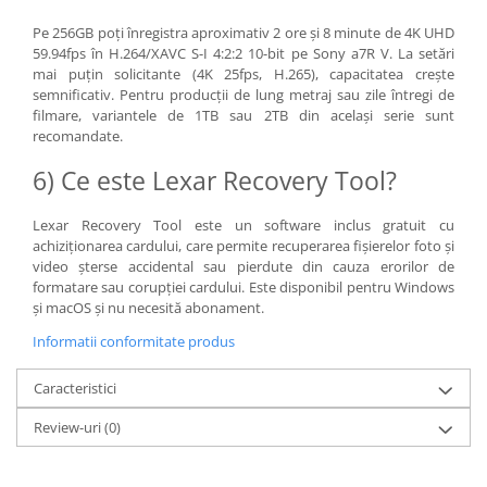
Pe 256GB poți înregistra aproximativ 2 ore și 8 minute de 4K UHD
59.94fps în H.264/XAVC S-I 4:2:2 10-bit pe Sony a7R V. La setări
mai puțin solicitante (4K 25fps, H.265), capacitatea crește
semnificativ. Pentru producții de lung metraj sau zile întregi de
filmare, variantele de 1TB sau 2TB din același serie sunt
recomandate.
6) Ce este Lexar Recovery Tool?
Lexar Recovery Tool este un software inclus gratuit cu
achiziționarea cardului, care permite recuperarea fișierelor foto și
video șterse accidental sau pierdute din cauza erorilor de
formatare sau corupției cardului. Este disponibil pentru Windows
și macOS și nu necesită abonament.
Informatii conformitate produs
Caracteristici
Review-uri
(0)