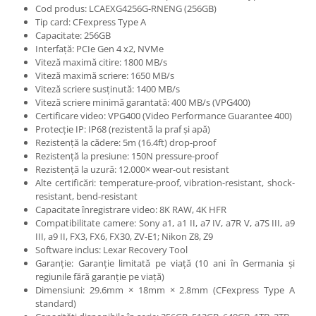
diapozitive 35mm color
Cod produs: LCAEXG4256G-RNENG (256GB)
Tip card: CFexpress Type A
diapozitive late 120mm color
Capacitate: 256GB
negative 35mm alb-negru
Interfață: PCIe Gen 4 x2, NVMe
Viteză maximă citire: 1800 MB/s
negative 35mm color
Viteză maximă scriere: 1650 MB/s
negative late 120mm alb-negru
Viteză scriere susținută: 1400 MB/s
Viteză scriere minimă garantată: 400 MB/s (VPG400)
negative late 120mm color
Certificare video: VPG400 (Video Performance Guarantee 400)
Protecție IP: IP68 (rezistentă la praf și apă)
Scanere Film
Rezistență la cădere: 5m (16.4ft) drop-proof
Binocluri, Lupe si Telescoape
Rezistență la presiune: 150N pressure-proof
Rezistență la uzură: 12.000× wear-out resistant
Binocluri
Alte certificări: temperature-proof, vibration-resistant, shock-
Lunete
resistant, bend-resistant
Capacitate înregistrare video: 8K RAW, 4K HFR
Accesorii pentru Lunete si
Compatibilitate camere: Sony a1, a1 II, a7 IV, a7R V, a7S III, a9
Telescoape
III, a9 II, FX3, FX6, FX30, ZV-E1; Nikon Z8, Z9
Software inclus: Lexar Recovery Tool
Aparate de colectie
Garanție: Garanție limitată pe viață (10 ani în Germania și
Aparate foto de colectie reflex,
regiunile fără garanție pe viață)
format 24x36mm
Dimensiuni: 29.6mm × 18mm × 2.8mm (CFexpress Type A
standard)
Aparate foto de colectie, cu burduf