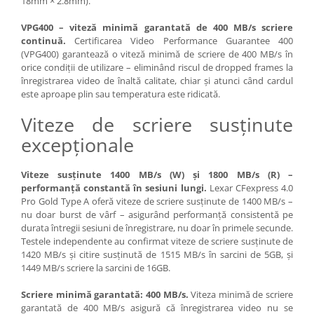
18mm × 2.8mm).
Adaptoare pentru convertoare sau
VPG400 – viteză minimă garantată de 400 MB/s scriere
filtre
continuă.
Certificarea Video Performance Guarantee 400
(VPG400) garantează o viteză minimă de scriere de 400 MB/s în
Alimentatoare 220V
orice condiții de utilizare – eliminând riscul de dropped frames la
Cabluri
înregistrarea video de înaltă calitate, chiar și atunci când cardul
este aproape plin sau temperatura este ridicată.
Carcase de tip Cage, pentru
integrare in sisteme video
Viteze de scriere susținute
complexe
Curatare Senzor
excepționale
Huse de ploaie
Viteze susținute 1400 MB/s (W) și 1800 MB/s (R) –
Microfoane / Reportofoane
performanță constantă în sesiuni lungi.
Lexar CFexpress 4.0
Nivela patina
Pro Gold Type A oferă viteze de scriere susținute de 1400 MB/s –
nu doar burst de vârf – asigurând performanță consistentă pe
Ocular
durata întregii sesiuni de înregistrare, nu doar în primele secunde.
Testele independente au confirmat viteze de scriere susținute de
Transmitator de fisiere fara fir
1420 MB/s și citire susținută de 1515 MB/s în sarcini de 5GB, și
Vizor
1449 MB/s scriere la sarcini de 16GB.
Accesorii diverse
Scriere minimă garantată: 400 MB/s.
Viteza minimă de scriere
Genti, Rucsacuri, Troller foto
garantată de 400 MB/s asigură că înregistrarea video nu se