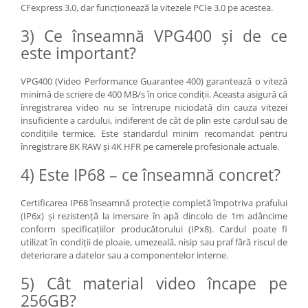
CFexpress 3.0, dar funcționează la vitezele PCIe 3.0 pe acestea.
Aparate Foto Compacte (SH)
Obiective foto SECOND HAND
3) Ce înseamnă VPG400 și de ce
este important?
Obiective foto Mirrorless (SH)
Obiective foto DSLR (SH)
VPG400 (Video Performance Guarantee 400) garantează o viteză
Obiective foto SLR (pe film) (SH)
minimă de scriere de 400 MB/s în orice condiții. Aceasta asigură că
Accesorii pentru obiective ,
înregistrarea video nu se întrerupe niciodată din cauza vitezei
SECOND HAND
insuficiente a cardului, indiferent de cât de plin este cardul sau de
condițiile termice. Este standardul minim recomandat pentru
Blitz-uri externe + accesorii ,
înregistrare 8K RAW și 4K HFR pe camerele profesionale actuale.
SECOND HAND
4) Este IP68 – ce înseamnă concret?
Blitz-uri studio , SECOND HAND
Imprimante SECOND HAND
Certificarea IP68 înseamnă protecție completă împotriva prafului
(IP6x) și rezistență la imersare în apă dincolo de 1m adâncime
Video - Convertoare pe filet
conform specificațiilor producătorului (IPx8). Cardul poate fi
Acumulatori si incarcatoare S.H.
utilizat în condiții de ploaie, umezeală, nisip sau praf fără riscul de
deteriorare a datelor sau a componentelor interne.
Adaptoare pentru compacte
5) Cât material video încape pe
Diverse S.H.
256GB?
Genti, huse, curele