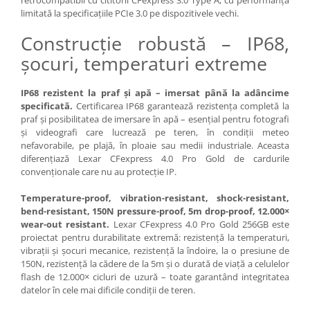
limitată la specificațiile PCIe 3.0 pe dispozitivele vechi.
Camere Video Cinematice
Camere video de actiune
Construcție robustă – IP68,
Accesorii camere video de actiune
șocuri, temperaturi extreme
Accesorii drone
IP68 rezistent la praf și apă – imersat până la adâncime
Acumulatori camere video
specificată.
Certificarea IP68 garantează rezistența completă la
praf și posibilitatea de imersare în apă – esențial pentru fotografi
Lampi video
și videografi care lucrează pe teren, în condiții meteo
Stabilizatoare (Gimbal) / Steady
nefavorabile, pe plajă, în ploaie sau medii industriale. Aceasta
Cam
diferențiază Lexar CFexpress 4.0 Pro Gold de cardurile
convenționale care nu au protecție IP.
Huse Protectie / Ploaie camere
video
Temperature-proof, vibration-resistant, shock-resistant,
bend-resistant, 150N pressure-proof, 5m drop-proof, 12.000×
Accesorii diverse pt camere video
wear-out resistant.
Lexar CFexpress 4.0 Pro Gold 256GB este
Camere Video Cinematice
proiectat pentru durabilitate extremă: rezistență la temperaturi,
vibrații și șocuri mecanice, rezistență la îndoire, la o presiune de
Drone
150N, rezistență la cădere de la 5m și o durată de viață a celulelor
Slider
flash de 12.000× cicluri de uzură – toate garantând integritatea
datelor în cele mai dificile condiții de teren.
Camere Video Compacte