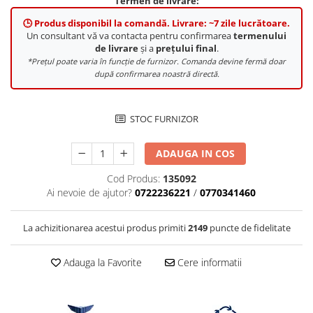
Termen de livrare:
Compatibil Sony
🕒 Produs disponibil la comandă. Livrare: ~7 zile lucrătoare.
Blitz-uri circulare (Macro)
Un consultant vă va contacta pentru confirmarea
termenului
de livrare
și a
prețului final
.
Adaptoare stativ port umbrela si
*Prețul poate varia în funcție de furnizor. Comanda devine fermă doar
blitz TTL
după confirmarea noastră directă.
Comander TTL
Cabluri TTL
STOC FURNIZOR
Cabluri si Patine Sincron
Alimentare auxiliara blitz
ADAUGA IN COS
Protectie patina apa, ploaie
Cod Produs:
135092
Ai nevoie de ajutor?
0722236221
/
0770341460
Bounce-uri, Softbox-uri
Ring-Flash Adaptor
La achizitionarea acestui produs primiti
2149
puncte de fidelitate
Bracket-uri si suporti
Huse protectie blitz extern
Adauga la Favorite
Cere informatii
Huse protectie filtre gel
Accesorii Aparate Digitale