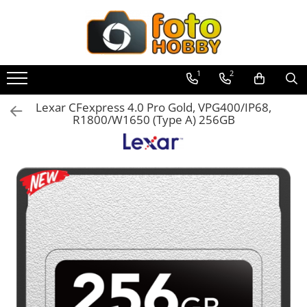
Toate Produsele
Aparate Foto
1
2
Aparate Foto Mirrorless
Lexar CFexpress 4.0 Pro Gold, VPG400/IP68,
Aparate Foto DSLR
R1800/W1650 (Type A) 256GB
Aparate Foto Compacte
Aparate foto instant
Aparate foto pe film
Cursuri foto
Obiective foto si accesorii
Obiective Mirorless
Obiective DSLR
Huse si tocuri protectie obiective
Obiective Cinematice