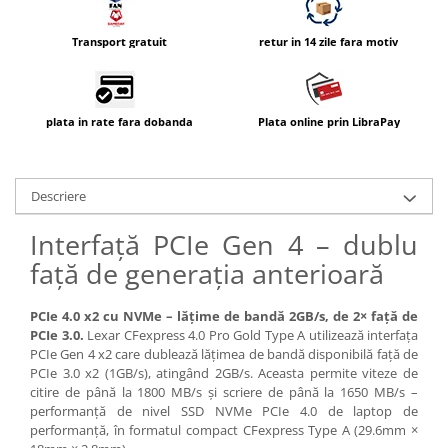
Carduri memorie, Cititoare
Carduri memorie
Transport gratuit
retur in 14 zile fara motiv
Cititoare carduri
Huse protectie card memorie
Grip-uri
plata in rate fara dobanda
Plata online prin LibraPay
Telecomenzi
LCD protectie
Descriere
Recordere audio digitale
Interfață PCIe Gen 4 – dublu
Acumulatori si baterii
față de generația anterioară
Acumulatori Foto
Acumulatori AA/AAA (R6/R3)) si
PCIe 4.0 x2 cu NVMe – lățime de bandă 2GB/s, de 2× față de
incarcatoare
PCIe 3.0.
Lexar CFexpress 4.0 Pro Gold Type A utilizează interfața
Baterii
PCIe Gen 4 x2 care dublează lățimea de bandă disponibilă față de
Incarcatoare acumulatori Foto-
PCIe 3.0 x2 (1GB/s), atingând 2GB/s. Aceasta permite viteze de
Video
citire de până la 1800 MB/s și scriere de până la 1650 MB/s –
performanță de nivel SSD NVMe PCIe 4.0 de laptop de
Huse protectie acumulatori foto
performanță, în formatul compact CFexpress Type A (29.6mm ×
Tablete grafice