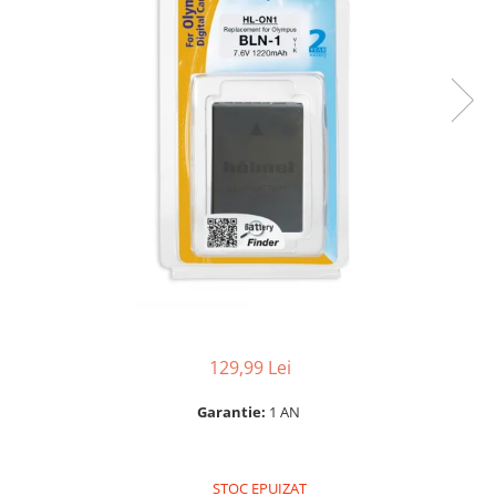
Bracket-uri si suporti
Selfie Stick
produs
Filtre White Balance
Incarcatoare acumulatori Foto-
Drone
Imprimante SECOND HAND
Video
Huse protectie blitz extern
Accesorii filtre
Declansatoare Radio si Infrarosu
Slider
Huse protectie acumulatori foto
Video - Convertoare pe filet
Convertoare pe filet foto video
Huse protectie filtre gel
Huse si genti pentru studio
Tablete grafice
Camere Video Compacte
Acumulatori si incarcatoare S.H.
Inele reductii obiective
Becuri si lampa blitz studio
Adaptoare pentru convertoare sau
Adaptoare pentru compacte
Curatare si intretinere
filtre
Suruburi si piulite, adaptoare de
Diverse S.H.
trecere
Alimentatoare 220V
Genti, huse, curele
Calibrare expunere
Cabluri
Carcase de tip Cage, pentru
integrare in sisteme video
complexe
Curatare Senzor
Huse de ploaie
129,99 Lei
Microfoane / Reportofoane
Nivela patina
Garantie:
1 AN
Ocular
Transmitator de fisiere fara fir
STOC EPUIZAT