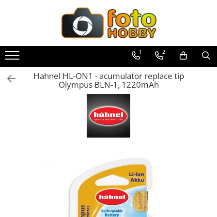
Aparate Foto
Obiective foto si accesorii
Blitz-uri externe
Accesorii Aparate Digitale
Genti, Rucsacuri, Troller foto
Video / Camere si accesorii
Trepiede si monopiede
Studio/Lumini si accesorii
Imprimante si Consumabile
Filme foto si scanere film
Binocluri, Lupe si Telescoape
Aparate de colectie
Second Hand
Aparate Foto Mirrorless
Obiective Mirorless
Blitz-uri TTL - Dedicate
Carduri memorie, Cititoare
Genti foto
Camere video profesionale
Trepiede foto
Blitz-uri studio
Cartuse si cerneluri
Materiale foto alb-negru
Binocluri
Aparate foto de colectie reflex,
Aparate foto SECOND HAND
1
2
format 24x36mm
Aparate Foto DSLR
Obiective DSLR
Compatibil Sony
Carduri memorie
Genti Holster TopLoader
Camere Video Cinematice
Trepiede video
Blitz-uri mobile, cu acumulatori
Imprimante
Aparate foto unica folosinta
Lunete
Aparate foto Mirrorless (SH)
Aparate foto de colectie, cu burduf
Blitz-uri circulare (Macro)
Cititoare carduri
Camere video de actiune
Aparate foto DSLR (SH)
Hahnel HL-ON1 - acumulator replace tip
Aparate Foto Compacte
Huse si tocuri protectie obiective
Genti, Troller Video
Trepied / Monopied Carbon
Softbox-uri
Scannere Documente
Filme instant FUJI INSTAX
Accesorii pentru Lunete si
Olympus BLN-1, 1220mAh
Telescoape
Aparate foto de colectie , cu vizare
Huse protectie card memorie
Aparate foto SLR (pe film) (SH)
Adaptoare stativ port umbrela si
Accesorii camere video de actiune
Aparate foto instant
Obiective Cinematice
Rucsacuri Foto
Trepiede pentru compacte /
Accesorii Blitz-uri studio
Hartie foto
Chimicale developare film alb-
laterala
blitz TTL
Grip-uri
Aparate Foto Compacte (SH)
webcam-uri
negru
Accesorii drone
Aparate foto pe film
Parasolare
Only One Shoulder - SlingShot
Lampi lumina continua
Aparate foto de colectie TLR -
Obiective foto SECOND HAND
Comander TTL
Telecomenzi
Monopiede foto/video
diapozitive 35mm color
Acumulatori camere video
Biobiective
Cursuri foto
Teleconvertoare
Tocuri si huse protectie aparate
Stative/boom-uri pentru lumini
Obiective foto Mirrorless (SH)
Cabluri TTL
LCD protectie
Cap trepied si monopied
diapozitive late 120mm color
Lampi video
Aparate foto de colectie , Stereo
Adaptoare montura / baioneta
Hamuri si Centuri foto
Cleme blitz fasung lumina, spigoti
Obiective foto DSLR (SH)
Cabluri si Patine Sincron
Recordere audio digitale
Carucioare trepied (Dolly)
negative 35mm alb-negru
Stabilizatoare (Gimbal) / Steady
Aparate foto de colectie -
Capace obiectiv si camera
Curele Aparat - Umar
Fundaluri
Obiective foto SLR (pe film) (SH)
Alimentare auxiliara blitz
Cam
Acumulatori si baterii
Miniaturi
Placute cap trepied
negative 35mm color
Accesorii pentru obiective ,
Inele Macro
Genti Laptop si iPad
Suporti pentru fundaluri
Protectie patina apa, ploaie
Huse Protectie / Ploaie camere
Acumulatori Foto
SECOND HAND
Accesorii pt. aparate foto de
Huse trepied / stativ lumini
negative late 120mm alb-negru
Filtre foto
Hand Strap / Grip
Blende
video
colectie
Acumulatori AA/AAA (R6/R3)) si
Bounce-uri, Softbox-uri
Blitz-uri externe + accesorii ,
Sina Focus pentru Macro
negative late 120mm color
Filtre Filet
incarcatoare
Troller
Umbrele
Accesorii diverse pt camere video
SECOND HAND
Aparate de colectie de tip Box-
Ring-Flash Adaptor
Accesorii trepiede si monopiede
Scanere Film
Filtre tip Cokin
Baterii
Camera
Accesorii genti si trollere
Corturi si mese pt. fotografia de
Camere Video Cinematice
Blitz-uri studio , SECOND HAND