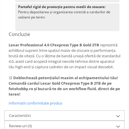
Portofel rigid de protecție pentru medii de stocare:
Pentru depozitarea și organizarea corectă a cardurilor de
valoare pe teren.
Concluzie
Lexar Professional 4.0 CFexpress Type B Gold 2TB
reprezintă
echilibrul suprem între spațiul masiv de stocare și performanța
brută de viteză. Cu o lățime de bandă uriașă oferită de standardul
4.0, acest card acoperă integral nevoile tehnice dintre aparatul
tău high-end și captura cadrelor de un impact vizual deosebit.
🛒
Deblochează potențialul maxim al echipamentului tău!
Comandă cardul Lexar Gold CFexpress Type B 2TB de pe
fotohobby.ro și bucură-te de un workflow fluid, direct de pe
teren!
Informatii conformitate produs
Caracteristici
Review-uri
(0)