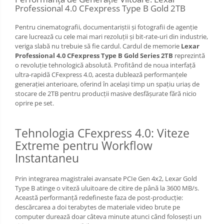
Professional 4.0 CFexpress Type B Gold 2TB
Pentru cinematografii, documentariștii și fotografii de agenție
care lucrează cu cele mai mari rezoluții și bit-rate-uri din industrie,
veriga slabă nu trebuie să fie cardul. Cardul de memorie
Lexar
Professional 4.0 CFexpress Type B Gold Series 2TB
reprezintă
o revoluție tehnologică absolută. Profitând de noua interfață
ultra-rapidă CFexpress 4.0, acesta dublează performanțele
generației anterioare, oferind în același timp un spațiu uriaș de
stocare de 2TB pentru producții masive desfășurate fără nicio
oprire pe set.
Tehnologia CFexpress 4.0: Viteze
Extreme pentru Workflow
Instantaneu
Prin integrarea magistralei avansate PCIe Gen 4x2, Lexar Gold
Type B atinge o viteză uluitoare de citire de până la 3600 MB/s.
Această performanță redefineste faza de post-producție:
descărcarea a doi terabytes de materiale video brute pe
computer durează doar câteva minute atunci când folosești un