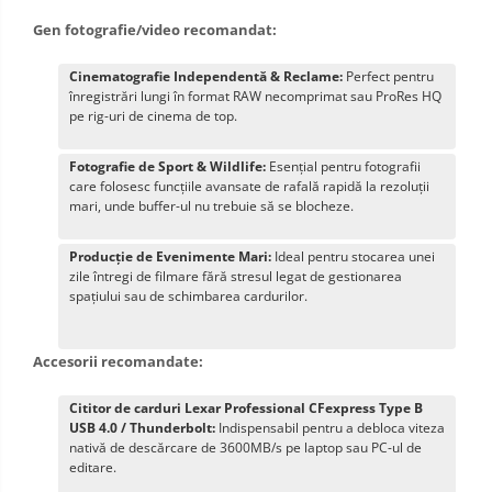
Gen fotografie/video recomandat:
Cinematografie Independentă & Reclame:
Perfect pentru
înregistrări lungi în format RAW necomprimat sau ProRes HQ
pe rig-uri de cinema de top.
Fotografie de Sport & Wildlife:
Esențial pentru fotografii
care folosesc funcțiile avansate de rafală rapidă la rezoluții
mari, unde buffer-ul nu trebuie să se blocheze.
Producție de Evenimente Mari:
Ideal pentru stocarea unei
zile întregi de filmare fără stresul legat de gestionarea
spațiului sau de schimbarea cardurilor.
Accesorii recomandate:
Cititor de carduri Lexar Professional CFexpress Type B
USB 4.0 / Thunderbolt:
Indispensabil pentru a debloca viteza
nativă de descărcare de 3600MB/s pe laptop sau PC-ul de
editare.