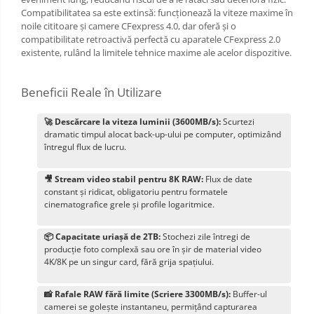
Compatibilitatea sa este extinsă: funcționează la viteze maxime în
noile cititoare și camere CFexpress 4.0, dar oferă și o
compatibilitate retroactivă perfectă cu aparatele CFexpress 2.0
existente, rulând la limitele tehnice maxime ale acelor dispozitive.
Beneficii Reale în Utilizare
🚀 Descărcare la viteza luminii (3600MB/s):
Scurtezi
dramatic timpul alocat back-up-ului pe computer, optimizând
întregul flux de lucru.
🎥 Stream video stabil pentru 8K RAW:
Flux de date
constant și ridicat, obligatoriu pentru formatele
cinematografice grele și profile logaritmice.
📦 Capacitate uriașă de 2TB:
Stochezi zile întregi de
producție foto complexă sau ore în șir de material video
4K/8K pe un singur card, fără grija spațiului.
📸 Rafale RAW fără limite (Scriere 3300MB/s):
Buffer-ul
camerei se golește instantaneu, permițând capturarea