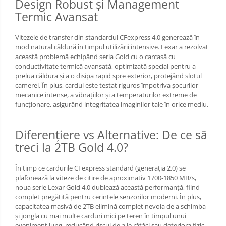
Design Robust și Management
Termic Avansat
Vitezele de transfer din standardul CFexpress 4.0 generează în
mod natural căldură în timpul utilizării intensive. Lexar a rezolvat
această problemă echipând seria Gold cu o carcasă cu
conductivitate termică avansată, optimizată special pentru a
prelua căldura și a o disipa rapid spre exterior, protejând slotul
camerei. În plus, cardul este testat riguros împotriva șocurilor
mecanice intense, a vibrațiilor și a temperaturilor extreme de
funcționare, asigurând integritatea imaginilor tale în orice mediu.
Diferențiere vs Alternative: De ce să
treci la 2TB Gold 4.0?
În timp ce cardurile CFexpress standard (generația 2.0) se
plafonează la viteze de citire de aproximativ 1700-1850 MB/s,
noua serie Lexar Gold 4.0 dublează această performanță, fiind
complet pregătită pentru cerințele senzorilor moderni. În plus,
capacitatea masivă de 2TB elimină complet nevoia de a schimba
și jongla cu mai multe carduri mici pe teren în timpul unui
eveniment lung, reducând riscul de a le rătăci sau deteriora fizic.