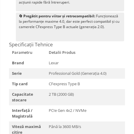
acțiunii rapide fără întreruperi.
🔄 Pregătit pentru viitor și retrocompatibil:
Funcționează
la performanțe maxime 4.0, dar este perfect compatibil și cu
camerele CFexpress Type B actuale (generația 2.0).
Specificații Tehnice
Parametru
Detalii Produs
Brand
Lexar
Serie
Professional Gold (Generația 4.0)
Tip card
CFexpress Type B
Capacitate
2 TB (2000 GB)
stocare
Interfață /
PCIe Gen 4x2 / NVMe
Magistrală
Viteză maximă
Până la 3600 MB/s
citire