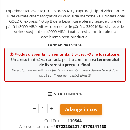
Nivela patina
Experimentați avantajul CFexpress 4.0 și capturați clipuri video brute
8K de calitate cinematografică cu cardul de memorie 2TB Professional
Ocular
GOLD CFexpress 4.0 tip B de la Lexar, care oferă viteze de citire de
până la 3600 MB/s, viteze de scriere de până la 3300 MB/s și viteze de
Transmitator de fisiere fara fir
scriere susținute de 3000 MB/s, toate acestea contribuind la
accelerarea post-producției.
Vizor
Termen de livrare:
Accesorii diverse
🕒 Produs disponibil la comandă. Livrare: ~7 zile lucrătoare.
Un consultant vă va contacta pentru confirmarea
termenului
de livrare
și a
prețului final
.
*Prețul poate varia în funcție de furnizor. Comanda devine fermă doar
după confirmarea noastră directă.
STOC FURNIZOR
Adauga in cos
Cod Produs:
130544
Ai nevoie de ajutor?
0722236221
/
0770341460