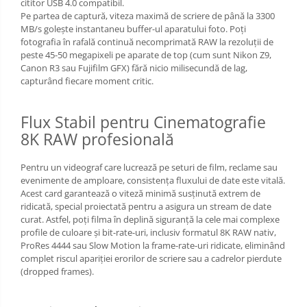
cititor USB 4.0 compatibil.
Pe partea de captură, viteza maximă de scriere de până la 3300
MB/s golește instantaneu buffer-ul aparatului foto. Poți
fotografia în rafală continuă necomprimată RAW la rezoluții de
peste 45-50 megapixeli pe aparate de top (cum sunt Nikon Z9,
Canon R3 sau Fujifilm GFX) fără nicio milisecundă de lag,
capturând fiecare moment critic.
Flux Stabil pentru Cinematografie
8K RAW profesională
Pentru un videograf care lucrează pe seturi de film, reclame sau
evenimente de amploare, consistența fluxului de date este vitală.
Acest card garantează o viteză minimă susținută extrem de
ridicată, special proiectată pentru a asigura un stream de date
curat. Astfel, poți filma în deplină siguranță la cele mai complexe
profile de culoare și bit-rate-uri, inclusiv formatul 8K RAW nativ,
ProRes 4444 sau Slow Motion la frame-rate-uri ridicate, eliminând
complet riscul apariției erorilor de scriere sau a cadrelor pierdute
(dropped frames).