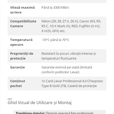
Viteză maximă
Până la 3300 MB/s
scriere
Compatibilitate
Nikon (Z9, Z8, Z7 II, Z6 II), Canon (R3, R5,
Camere
R5 C, 1D X Mark III), RED, Fujifilm (X-H2,
X-H2S, GFX) etc.
Temperatură
-10°C până la 70°C
operare
Proprietăți de
Rezistent la șocuri, vibrații intense și
protecție
temperaturi fluctuante
Garanție
Garanție extinsă pe viață (limitată
conform politicilor Lexar)
Conținut
1x Card Lexar Professional 4.0 CFexpress
pachet
Type B Gold 2TB, Casetă de protecție
Ghid Vizual de Utilizare și Montaj
Pregătirea slotului:
Oprește aparatul foto profesional