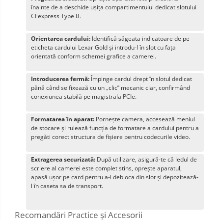
înainte de a deschide ușița compartimentului dedicat slotului
CFexpress Type B.
Orientarea cardului:
Identifică săgeata indicatoare de pe
eticheta cardului Lexar Gold și introdu-l în slot cu fața
orientată conform schemei grafice a camerei.
Introducerea fermă:
Împinge cardul drept în slotul dedicat
până când se fixează cu un „clic” mecanic clar, confirmând
conexiunea stabilă pe magistrala PCIe.
Formatarea în aparat:
Pornește camera, accesează meniul
de stocare și rulează funcția de formatare a cardului pentru a
pregăti corect structura de fișiere pentru codecurile video.
Extragerea securizată:
După utilizare, asigură-te că ledul de
scriere al camerei este complet stins, oprește aparatul,
apasă ușor pe card pentru a-l debloca din slot și depozitează-
l în caseta sa de transport.
Recomandări Practice și Accesorii