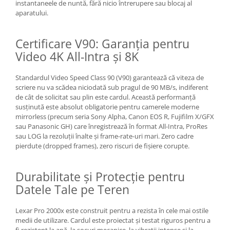
instantaneele de nuntă, fără nicio întrerupere sau blocaj al
aparatului.
Certificare V90: Garanția pentru
Video 4K All-Intra și 8K
Standardul Video Speed Class 90 (V90) garantează că viteza de
scriere nu va scădea niciodată sub pragul de 90 MB/s, indiferent
de cât de solicitat sau plin este cardul. Această performanță
susținută este absolut obligatorie pentru camerele moderne
mirrorless (precum seria Sony Alpha, Canon EOS R, Fujifilm X/GFX
sau Panasonic GH) care înregistrează în format All-Intra, ProRes
sau LOG la rezoluții înalte și frame-rate-uri mari. Zero cadre
pierdute (dropped frames), zero riscuri de fișiere corupte.
Durabilitate și Protecție pentru
Datele Tale pe Teren
Lexar Pro 2000x este construit pentru a rezista în cele mai ostile
medii de utilizare. Cardul este proiectat și testat riguros pentru a
fi rezistent la apă, la șocuri mecanice, la vibrații intense și la