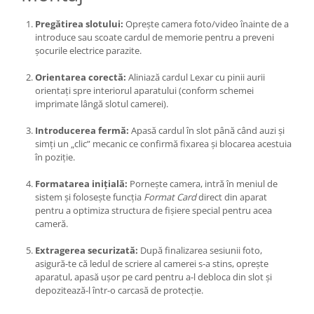
Pregătirea slotului:
Oprește camera foto/video înainte de a
introduce sau scoate cardul de memorie pentru a preveni
șocurile electrice parazite.
Orientarea corectă:
Aliniază cardul Lexar cu pinii aurii
orientați spre interiorul aparatului (conform schemei
imprimate lângă slotul camerei).
Introducerea fermă:
Apasă cardul în slot până când auzi și
simți un „clic” mecanic ce confirmă fixarea și blocarea acestuia
în poziție.
Formatarea inițială:
Pornește camera, intră în meniul de
sistem și folosește funcția
Format Card
direct din aparat
pentru a optimiza structura de fișiere special pentru acea
cameră.
Extragerea securizată:
După finalizarea sesiunii foto,
asigură-te că ledul de scriere al camerei s-a stins, oprește
aparatul, apasă ușor pe card pentru a-l debloca din slot și
depozitează-l într-o carcasă de protecție.