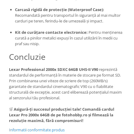
Carcasă rigidă de protecție (Waterproof Case):
Recomandată pentru transportul în siguranță al mai multor
carduri pe teren, ferindu-le de umezeală și impact.
Kit de curățare contacte electronice:
Pentru menținerea
curată a pinilor metalici expuși în cazul utilizării în medii cu
praf sau nisip.
Concluzie
Lexar Professional 2000x SDXC 64GB UHS-II V90
reprezintă
standardul de performanță în materie de stocare pe format SD.
Prin combinarea unei viteze de scriere de top (260MB/s)
garantate de standardul cinematografic V90 cu o fiabilitate
structurală de excepție, acest card eliberează potențialul maxim
al senzorului tău profesional.
🛒
Asigură-ți succesul producției tale! Comandă cardul
Lexar Pro 2000x 64GB de pe fotohobby.ro și filmează la
rezoluție maximă, fără compromisuri!
Informatii conformitate produs