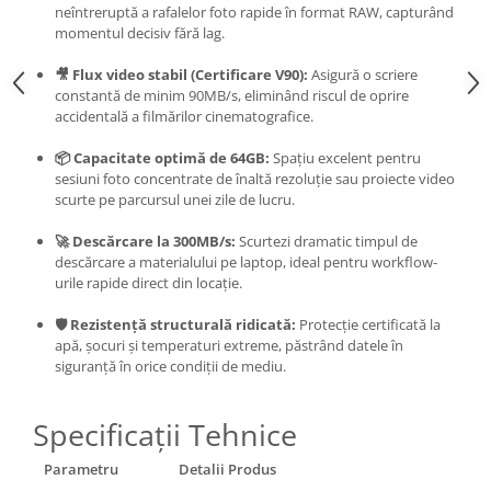
neîntreruptă a rafalelor foto rapide în format RAW, capturând
momentul decisiv fără lag.
🎥 Flux video stabil (Certificare V90):
Asigură o scriere
constantă de minim 90MB/s, eliminând riscul de oprire
accidentală a filmărilor cinematografice.
📦 Capacitate optimă de 64GB:
Spațiu excelent pentru
sesiuni foto concentrate de înaltă rezoluție sau proiecte video
scurte pe parcursul unei zile de lucru.
🚀 Descărcare la 300MB/s:
Scurtezi dramatic timpul de
descărcare a materialului pe laptop, ideal pentru workflow-
urile rapide direct din locație.
🛡️ Rezistență structurală ridicată:
Protecție certificată la
apă, șocuri și temperaturi extreme, păstrând datele în
siguranță în orice condiții de mediu.
Specificații Tehnice
Parametru
Detalii Produs