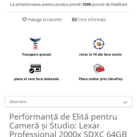
La achizitionarea acestui produs primiti
1099
puncte de fidelitate
Adauga la Favorite
Cere informatii
Transport gratuit
retur in 14 zile fara motiv
plata in rate fara dobanda
Plata online prin LibraPay
Descriere
Performanță de Elită pentru
Cameră și Studio: Lexar
Professional 2000x SDXC 64GB