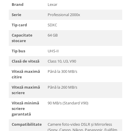
Brand
Lexar
Serie
Professional 2000x
Tip card
SDXC
Capacitate
64 GB
stocare
Tip bus
UHS-II
Clasă de viteză
Class 10, U3, V90
Viteză maximă
Până la 300 MB/s
citire
Viteză maximă
Până la 260 MB/s
scriere
Viteză minimă
90 MB/s (Standard V90)
scriere
garantată
Compatibilitate
Camere foto-video DSLR și Mirrorless
(Sony, Canon, Nikon, Panasonic, Fujifilm