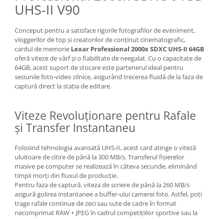
UHS-II V90
Conceput pentru a satisface rigorile fotografilor de eveniment,
vloggerilor de top și creatorilor de conținut cinematografic,
cardul de memorie
Lexar Professional 2000x SDXC UHS-II 64GB
oferă viteze de vârf și o fiabilitate de neegalat. Cu o capacitate de
64GB, acest suport de stocare este partenerul ideal pentru
sesiunile foto-video zilnice, asigurând trecerea fluidă de la faza de
captură direct la stația de editare.
Viteze Revoluționare pentru Rafale
și Transfer Instantaneu
Folosind tehnologia avansată UHS-II, acest card atinge o viteză
uluitoare de citire de până la 300 MB/s. Transferul fișierelor
masive pe computer se realizează în câteva secunde, eliminând
timpii morți din fluxul de producție.
Pentru faza de captură, viteza de scriere de până la 260 MB/s
asigură golirea instantanee a buffer-ului camerei foto. Astfel, poți
trage rafale continue de zeci sau sute de cadre în format
necomprimat RAW + JPEG în cadrul competițiilor sportive sau la