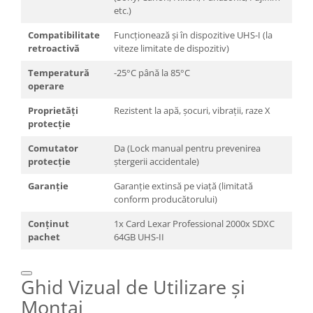
etc.)
Compatibilitate
Funcționează și în dispozitive UHS-I (la
retroactivă
viteze limitate de dispozitiv)
Temperatură
-25°C până la 85°C
operare
Proprietăți
Rezistent la apă, șocuri, vibrații, raze X
protecție
Comutator
Da (Lock manual pentru prevenirea
protecție
ștergerii accidentale)
Garanție
Garanție extinsă pe viață (limitată
conform producătorului)
Conținut
1x Card Lexar Professional 2000x SDXC
pachet
64GB UHS-II
Ghid Vizual de Utilizare și
Montaj