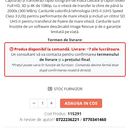
Capturați și transferați rapid fotografii de înaltă calitate și clipuri video
Vizor
Full HD, 3D și 4K de 1080p, cu o viteză de transfer la citire de până la
2000x (300 MB/s). Cardurile valorifică tehnologia UHS-II (UHS Speed
Accesorii diverse
Class 3 (U3)) pentru performanțe de mare viteză și includ un cititor SD
UHS-II pentru transferul de fișiere de mare viteză. Cardurile sunt
însoțite de un software descărcabil Image Rescue și de o garanție
limitată pe viață.
Termen de livrare:
🕒 Produs disponibil la comandă. Livrare: ~7 zile lucrătoare.
Un consultant vă va contacta pentru confirmarea
termenului
de livrare
și a
prețului final
.
*Prețul poate varia în funcție de furnizor. Comanda devine fermă doar
după confirmarea noastră directă.
STOC FURNIZOR
ADAUGA IN COS
Cod Produs:
115291
Ai nevoie de ajutor?
0722236221
/
0770341460