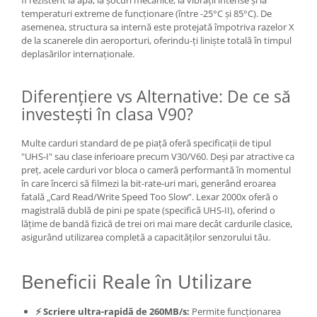
temperaturi extreme de funcționare (între -25°C și 85°C). De
asemenea, structura sa internă este protejată împotriva razelor X
de la scanerele din aeroporturi, oferindu-ți liniște totală în timpul
deplasărilor internaționale.
Diferențiere vs Alternative: De ce să
investești în clasa V90?
Multe carduri standard de pe piață oferă specificații de tipul
"UHS-I" sau clase inferioare precum V30/V60. Deși par atractive ca
preț, acele carduri vor bloca o cameră performantă în momentul
în care încerci să filmezi la bit-rate-uri mari, generând eroarea
fatală „Card Read/Write Speed Too Slow”. Lexar 2000x oferă o
magistrală dublă de pini pe spate (specifică UHS-II), oferind o
lățime de bandă fizică de trei ori mai mare decât cardurile clasice,
asigurând utilizarea completă a capacităților senzorului tău.
Beneficii Reale în Utilizare
⚡ Scriere ultra-rapidă de 260MB/s:
Permite funcționarea