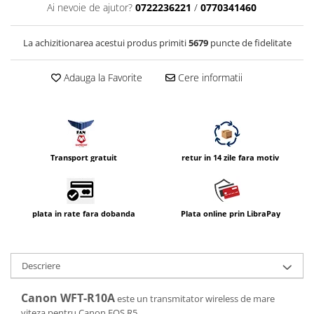
Ai nevoie de ajutor?
0722236221
/
0770341460
Vizor
Accesorii diverse
La achizitionarea acestui produs primiti
5679
puncte de fidelitate
Adauga la Favorite
Cere informatii
Transport gratuit
retur in 14 zile fara motiv
plata in rate fara dobanda
Plata online prin LibraPay
Descriere
Canon WFT-R10A
este un transmitator wireless de mare
viteza pentru Canon EOS R5.