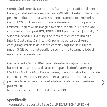
Combinând conectivitatea robustă a unui grip traditional pentru
baterii, emițătorul wireless de fișiere WFT-R10A este un dispozitiv
pentru un flux de lucru wireless pentru camera foto mirrorless
Canon EOS R5. Această combinație de emițător / priză permite
transferul fișierelor de imagine folosind conexiuni LAN cablate
sau wireless cu suport FTP, FTPS și SFTP pentru partajarea sigură.
Suportul pentru EOS Utility și Setarea rețelei, împreună cu o
interfață actualizată și intuitivă, permit crearea de diverse
configurații wireless de diferite complexități, inclusiv suport
îmbunătățit pentru fotografierea cu mai multe camere foto și
aplicații sincronizate fără fir.
Ca o aderență, WFT-R10A oferă o durată de viață extinsă a
bateriei cu posibilitatea de a accepta până la două baterii tip LP-
E6 / LP-E6N / LP-E6NH. De asemenea, oferă utilizatorilor un set de
comenzi pe verticale, inclusiv o declanșare a obturatorului,
pentru a face camera mai confortabilă de utilizat în orientarea
portretului.
În plus este rezistent la praf și apă ca și R5.
Specificatii:
- Acumulatori suportati: 1 sau 2 x LP-E6/ LP-E6N/ LP-E6NH