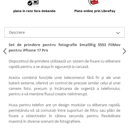
Carduri memorie, Cititoare
plata in rate fara dobanda
Plata online prin LibraPay
Carduri memorie
Cititoare carduri
Huse protectie card memorie
Descriere
Grip-uri
Telecomenzi
Set de prindere pentru fotografie SmallRig 5553 FilMov
pentru iPhone 17 Pro
LCD protectie
Recordere audio digitale
Dispozitivul de prindere utilizează un sistem de fixare cu eliberare
rapidă pentru a se atașa în siguranță la carcasă.
Acumulatori si baterii
Acesta combină funcțiile unei telecomenzi fără fir și ale unei
Acumulatori Foto
baterii externe, oferind un control de precizie similar celui al unei
Acumulatori AA/AAA (R6/R3)) si
camere foto, precum și încărcarea de urgență a telefonului,
incarcatoare
pentru a vă menține fluxul creativ neîntrerupt.
Baterii
Husa pentru telefon are un design modular cu eliberare rapidă,
Incarcatoare acumulatori Foto-
permițându-vă să comutați între suporturi de filtru sau plăci de
Video
fixare a obiectivelor în câteva secunde, pentru flexibilitate
Huse protectie acumulatori foto
maximă în diverse scenarii de fotografiere.
Tablete grafice