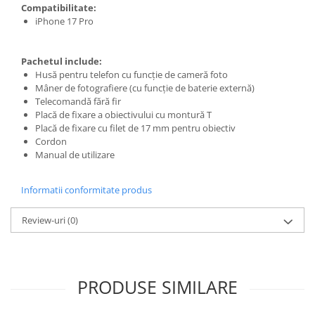
Compatibilitate:
Adaptoare pentru convertoare sau
iPhone 17 Pro
filtre
Alimentatoare 220V
Pachetul include:
Husă pentru telefon cu funcție de cameră foto
Cabluri
Mâner de fotografiere (cu funcție de baterie externă)
Carcase de tip Cage, pentru
Telecomandă fără fir
integrare in sisteme video
Placă de fixare a obiectivului cu montură T
complexe
Placă de fixare cu filet de 17 mm pentru obiectiv
Curatare Senzor
Cordon
Manual de utilizare
Huse de ploaie
Microfoane / Reportofoane
Informatii conformitate produs
Nivela patina
Review-uri
(0)
Ocular
Transmitator de fisiere fara fir
Vizor
PRODUSE SIMILARE
Accesorii diverse
Genti, Rucsacuri, Troller foto