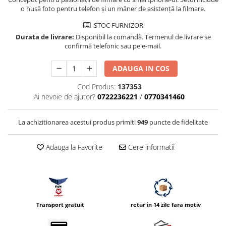
Compatibil Sony
o husă foto pentru telefon și un mâner de asistență la filmare.
Blitz-uri circulare (Macro)
STOC FURNIZOR
Adaptoare stativ port umbrela si
Durata de livrare:
Disponibil la comandă. Termenul de livrare se
blitz TTL
confirmă telefonic sau pe e-mail.
Comander TTL
ADAUGA IN COS
Cabluri TTL
Cod Produs:
137353
Cabluri si Patine Sincron
Ai nevoie de ajutor?
0722236221
/
0770341460
Alimentare auxiliara blitz
La achizitionarea acestui produs primiti
949
puncte de fidelitate
Protectie patina apa, ploaie
Bounce-uri, Softbox-uri
Adauga la Favorite
Cere informatii
Ring-Flash Adaptor
Bracket-uri si suporti
Huse protectie blitz extern
Huse protectie filtre gel
Transport gratuit
retur in 14 zile fara motiv
Accesorii Aparate Digitale