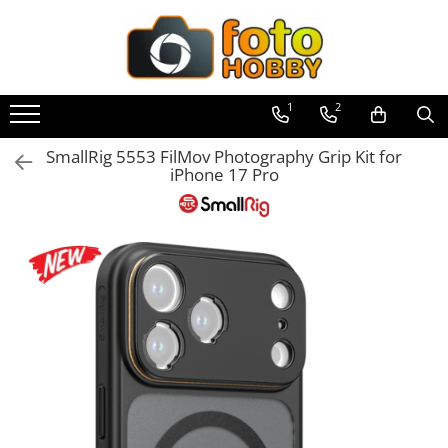
Toate Produsele
Aparate Foto
1
2
Aparate Foto Mirrorless
SmallRig 5553 FilMov Photography Grip Kit for
Aparate Foto DSLR
iPhone 17 Pro
Aparate Foto Compacte
Aparate foto instant
Aparate foto pe film
Cursuri foto
Obiective foto si accesorii
Obiective Mirorless
Obiective DSLR
Huse si tocuri protectie obiective
Obiective Cinematice