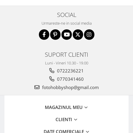
Camere Video Cinematice
SOCIAL
Camere video de actiune
Urmareste-ne in social media
Accesorii camere video de actiune
Accesorii drone
Acumulatori camere video
Lampi video
SUPORT CLIENTI
Stabilizatoare (Gimbal) / Steady
Luni - Vineri 10.30 - 19.00
Cam
0722236221
Huse Protectie / Ploaie camere
0770341460
video
fotohobbyshop@gmail.com
Accesorii diverse pt camere video
Camere Video Cinematice
MAGAZINUL MEU
Drone
Slider
CLIENTI
Camere Video Compacte
DATE COMERCIALE