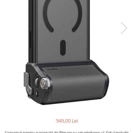
Parasolare
Teleconvertoare
Adaptoare montura / baioneta
Capace obiectiv si camera
Inele Macro
Filtre foto
Filtre Filet
Filtre tip Cokin
Filtre White Balance
Accesorii filtre
Convertoare pe filet foto video
Inele reductii obiective
Curatare si intretinere
Blitz-uri externe
949,00 Lei
Blitz-uri TTL - Dedicate
Conceput pentru pasionații de filmare cu smartphone-ul. Setul include