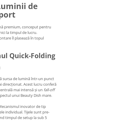
Luminii de
port
mină premium, conceput pentru
nici la timpul de lucru.
ntare îl plasează în topul
mul Quick-Folding
:
 sursa de lumină într-un punct
i direcționat. Acest lucru conferă
centrală mai intensă și un
fall-off
spectul unui Beauty Dish mare.
ecanismul inovator de tip
 individual. Tijele sunt pre-
ând timpul de setup la sub 5