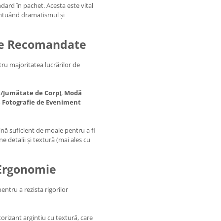
ndard în pachet. Acesta este vital
entuând dramatismul și
fice Recomandate
ru majoritatea lucrărilor de
/Jumătate de Corp)
,
Modă
,
Fotografie de Eveniment
ă suficient de moale pentru a fi
e detalii și textură (mai ales cu
 Ergonomie
entru a rezista rigorilor
torizant argintiu cu textură, care