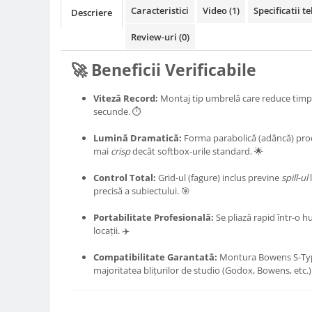
Compatibil Sony
Caracteristici
Video
(1)
Specificatii t
Descriere
Blitz-uri circulare (Macro)
Review-uri
(0)
Adaptoare stativ port umbrela si
blitz TTL
🚀 Beneficii Verificabile
Comander TTL
Viteză Record:
Montaj tip umbrelă care reduce timpu
Cabluri TTL
secunde. ⏱️
Cabluri si Patine Sincron
Lumină Dramatică:
Forma parabolică (adâncă) prod
Alimentare auxiliara blitz
mai
crisp
decât softbox-urile standard. 🌟
Protectie patina apa, ploaie
Control Total:
Grid-ul (fagure) inclus previne
spill-ul
l
precisă a subiectului. 🎯
Bounce-uri, Softbox-uri
Ring-Flash Adaptor
Portabilitate Profesională:
Se pliază rapid într-o 
locații. ✈️
Bracket-uri si suporti
Huse protectie blitz extern
Compatibilitate Garantată:
Montura Bowens S-Type
majoritatea blițurilor de studio (Godox, Bowens, etc.)
Huse protectie filtre gel
Accesorii Aparate Digitale