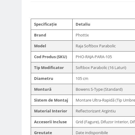
Trepiede si monopiede
Trepiede foto
Trepiede video
Specificație
Detaliu
Trepied / Monopied Carbon
Brand
Phottix
Trepiede pentru compacte /
webcam-uri
Model
Raja Softbox Parabolic
Monopiede foto/video
Cod Produs (SKU)
PHO-RAJA-PARA-105
Cap trepied si monopied
Tip Modificator
Softbox Parabolic (16 Laturi)
Carucioare trepied (Dolly)
Diametru
105 cm
Placute cap trepied
Montură
Bowens S-Type (Standard)
Huse trepied / stativ lumini
Sistem de Montaj
Montare Ultra-Rapidă (Tip Umbre
Sina Focus pentru Macro
Material Interior
Reflectorizant Argintiu
Accesorii trepiede si monopiede
Selfie Stick
Accesorii Incluse
Grid (Fagure), Difuzor Interior, Di
Studio/Lumini si accesorii
Greutate
Date indisponibile