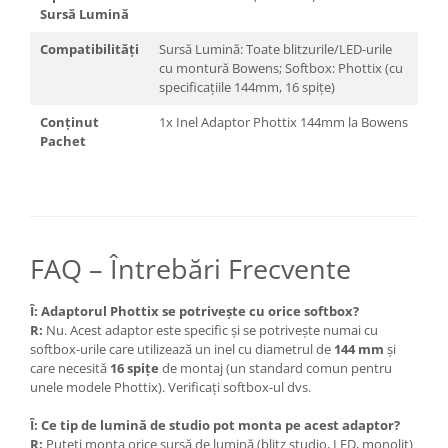
Blitz-uri studio
Sursă Lumină
Blitz-uri mobile, cu acumulatori
Compatibilități
Sursă Lumină: Toate blitzurile/LED-urile
cu montură Bowens; Softbox: Phottix (cu
Softbox-uri
specificațiile 144mm, 16 spițe)
Accesorii Blitz-uri studio
Conținut
1x Inel Adaptor Phottix 144mm la Bowens
Lampi lumina continua
Pachet
Stative/boom-uri pentru lumini
Cleme blitz fasung lumina, spigoti
Fundaluri
Suporti pentru fundaluri
FAQ – Întrebări Frecvente
Blende
Î: Adaptorul Phottix se potrivește cu orice softbox?
Umbrele
R:
Nu. Acest adaptor este specific și se potrivește numai cu
softbox-urile care utilizează un inel cu diametrul de
144 mm
și
Corturi si mese pt. fotografia de
care necesită
16 spițe
de montaj (un standard comun pentru
produs
unele modele Phottix). Verificați softbox-ul dvs.
Declansatoare Radio si Infrarosu
Î: Ce tip de lumină de studio pot monta pe acest adaptor?
Huse si genti pentru studio
R:
Puteți monta orice sursă de lumină (blitz studio, LED, monolit)