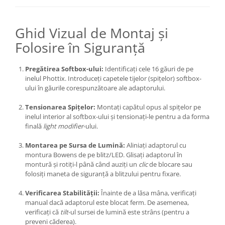
diapozitive 35mm color
diapozitive late 120mm color
Ghid Vizual de Montaj și
negative 35mm alb-negru
Folosire în Siguranță
negative 35mm color
negative late 120mm alb-negru
Pregătirea Softbox-ului:
Identificați cele 16 găuri de pe
negative late 120mm color
inelul Phottix. Introduceți capetele tijelor (spițelor) softbox-
ului în găurile corespunzătoare ale adaptorului.
Scanere Film
Tensionarea Spițelor:
Montați capătul opus al spițelor pe
Binocluri, Lupe si Telescoape
inelul interior al softbox-ului și tensionați-le pentru a da forma
Binocluri
finală
light modifier
-ului.
Lunete
Montarea pe Sursa de Lumină:
Aliniați adaptorul cu
Accesorii pentru Lunete si
montura Bowens de pe blitz/LED. Glisați adaptorul în
Telescoape
montură și rotiți-l până când auziți un
clic
de blocare sau
folosiți maneta de siguranță a blitzului pentru fixare.
Aparate de colectie
Aparate foto de colectie reflex,
Verificarea Stabilității:
Înainte de a lăsa mâna, verificați
format 24x36mm
manual dacă adaptorul este blocat ferm. De asemenea,
verificați că
tilt
-ul sursei de lumină este strâns (pentru a
Aparate foto de colectie, cu burduf
preveni căderea).