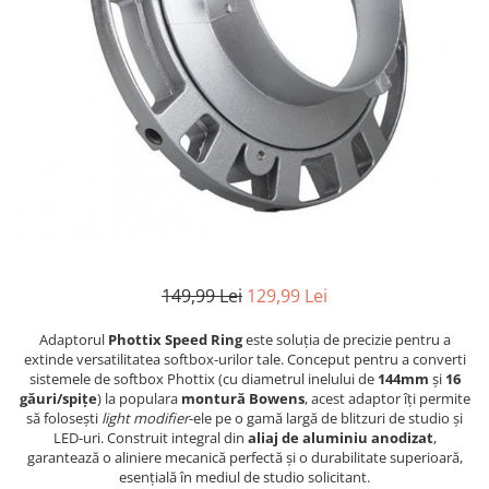
Parasolare
Teleconvertoare
Adaptoare montura / baioneta
Capace obiectiv si camera
Inele Macro
Filtre foto
Filtre Filet
Filtre tip Cokin
Filtre White Balance
149,99 Lei
129,99 Lei
Accesorii filtre
Adaptorul
Phottix Speed Ring
este soluția de precizie pentru a
Convertoare pe filet foto video
extinde versatilitatea softbox-urilor tale. Conceput pentru a converti
Inele reductii obiective
sistemele de softbox Phottix (cu diametrul inelului de
144mm
și
16
găuri/spițe
) la populara
montură Bowens
, acest adaptor îți permite
Curatare si intretinere
să folosești
light modifier
-ele pe o gamă largă de blitzuri de studio și
LED-uri. Construit integral din
aliaj de aluminiu anodizat
,
Blitz-uri externe
garantează o aliniere mecanică perfectă și o durabilitate superioară,
Blitz-uri TTL - Dedicate
esențială în mediul de studio solicitant.