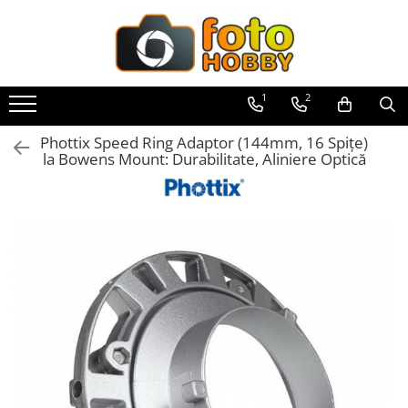
Toate Produsele
Aparate Foto
1
2
Aparate Foto Mirrorless
Phottix Speed Ring Adaptor (144mm, 16 Spițe)
Aparate Foto DSLR
la Bowens Mount: Durabilitate, Aliniere Optică
Aparate Foto Compacte
Aparate foto instant
Aparate foto pe film
Cursuri foto
Obiective foto si accesorii
Obiective Mirorless
Obiective DSLR
Huse si tocuri protectie obiective
Obiective Cinematice