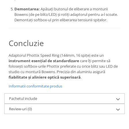
Aparate foto de colectie , cu vizare
Demontarea:
Apăsați butonul de eliberare a monturii
laterala
Bowens (de pe blitz/LED) și rotiți adaptorul pentru a-l scoate.
Aparate foto de colectie TLR -
Demontați softbox-ul prin eliberarea tensiunii spițelor.
Biobiective
Aparate foto de colectie , Stereo
Concluzie
Aparate foto de colectie -
Miniaturi
Adaptorul Phottix Speed Ring (144mm, 16 spițe) este un
Accesorii pt. aparate foto de
instrument esențial de standardizare
care îți permite să
colectie
folosești softbox-urile Phottix preferate cu orice blitz sau LED de
studio cu montură Bowens. Precizia din aluminiu asigură
Aparate de colectie de tip Box-
fiabilitate și aliniere optică superioară
.
Camera
Informatii conformitate produs
Reviste, carti si software
Second Hand
Pachetul include
Aparate foto SECOND HAND
Review-uri
(0)
Aparate foto Mirrorless (SH)
Aparate foto DSLR (SH)
Aparate foto SLR (pe film) (SH)