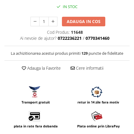
Compatibil Sony
IN STOC
Blitz-uri circulare (Macro)
Adaptoare stativ port umbrela si
ADAUGA IN COS
blitz TTL
Cod Produs:
11648
Comander TTL
Ai nevoie de ajutor?
0722236221
/
0770341460
Cabluri TTL
La achizitionarea acestui produs primiti
129
puncte de fidelitate
Cabluri si Patine Sincron
Alimentare auxiliara blitz
Adauga la Favorite
Cere informatii
Protectie patina apa, ploaie
Bounce-uri, Softbox-uri
Ring-Flash Adaptor
Bracket-uri si suporti
Transport gratuit
retur in 14 zile fara motiv
Huse protectie blitz extern
Huse protectie filtre gel
plata in rate fara dobanda
Plata online prin LibraPay
Accesorii Aparate Digitale