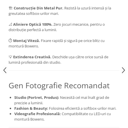
Camere Video Cinematice
🏗️
Construcție Din Metal Pur.
Rezistă la uzură intensă și la
greutatea softbox-urilor mari.
Camere video de actiune
Accesorii camere video de actiune
📐
Aliniere Optică 100%.
Zero jocuri mecanice, pentru o
distribuție perfectă a luminii.
Accesorii drone
⏱️
Montaj Viteză.
Fixare rapidă și sigură pe orice blitz cu
Acumulatori camere video
montură Bowens.
Lampi video
💡
Extinderea Creativă.
Deschide ușa către orice sursă de
Stabilizatoare (Gimbal) / Steady
lumină profesională din studio.
Cam
Huse Protectie / Ploaie camere
video
Gen Fotografie Recomandat
Accesorii diverse pt camere video
Camere Video Cinematice
Studio (Portret, Produs):
Necesită cel mai înalt grad de
precizie a luminii.
Drone
Fashion & Beauty:
Folosirea eficientă a softbox-urilor mari.
Videografie Profesională:
Compatibilitate cu LED-uri cu
Slider
montură Bowens.
Camere Video Compacte