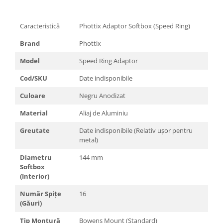
Trepiede si monopiede
Trepiede foto
Caracteristică
Phottix Adaptor Softbox (Speed Ring)
Trepiede video
Brand
Phottix
Trepied / Monopied Carbon
Model
Speed Ring Adaptor
Trepiede pentru compacte /
webcam-uri
Cod/SKU
Date indisponibile
Monopiede foto/video
Culoare
Negru Anodizat
Cap trepied si monopied
Material
Aliaj de Aluminiu
Carucioare trepied (Dolly)
Greutate
Date indisponibile (Relativ ușor pentru
Placute cap trepied
metal)
Huse trepied / stativ lumini
Diametru
144 mm
Softbox
Sina Focus pentru Macro
(Interior)
Accesorii trepiede si monopiede
Număr Spițe
16
Selfie Stick
(Găuri)
Studio/Lumini si accesorii
Tip Montură
Bowens Mount (Standard)