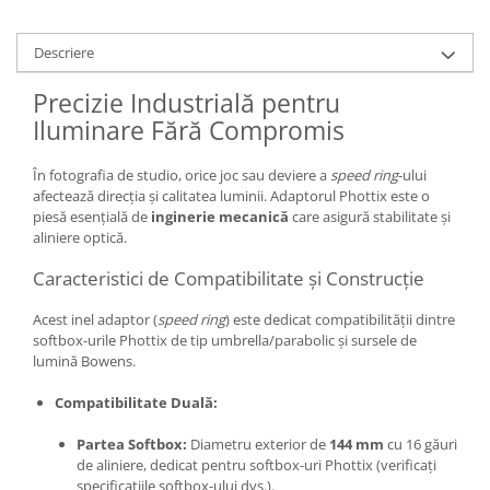
Carduri memorie, Cititoare
Carduri memorie
Descriere
Cititoare carduri
Precizie Industrială pentru
Huse protectie card memorie
Iluminare Fără Compromis
Grip-uri
Telecomenzi
În fotografia de studio, orice joc sau deviere a
speed ring
-ului
afectează direcția și calitatea luminii. Adaptorul Phottix este o
LCD protectie
piesă esențială de
inginerie mecanică
care asigură stabilitate și
Recordere audio digitale
aliniere optică.
Acumulatori si baterii
Caracteristici de Compatibilitate și Construcție
Acumulatori Foto
Acest inel adaptor (
speed ring
) este dedicat compatibilității dintre
Acumulatori AA/AAA (R6/R3)) si
softbox-urile Phottix de tip umbrella/parabolic și sursele de
incarcatoare
lumină Bowens.
Baterii
Compatibilitate Duală:
Incarcatoare acumulatori Foto-
Video
Partea Softbox:
Diametru exterior de
144 mm
cu 16 găuri
Huse protectie acumulatori foto
de aliniere, dedicat pentru softbox-uri Phottix (verificați
Tablete grafice
specificațiile softbox-ului dvs.).