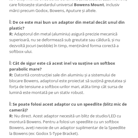
care folosește standardul universal
Bowens Mount
, inclusiv
Becuri si lampa blitz studio
mărci precum Godox, Bowens, Aputure și altele.
Suruburi si piulite, adaptoare de
trecere
Î: De ce este mai bun un adaptor din metal decât unul din
plastic?
Calibrare expunere
R:
Adaptorul din metal (aluminiu) asigură precizie mecanică
Imprimante si Consumabile
superioară, nu se deformează sub greutate sau căldură, și nu
dezvoltă jocuri (wobble) în timp, menținând forma corectă a
Cartuse si cerneluri
softbox-ului.
Imprimante
Î: Cât de sigur este că acest inel va susține un softbox
Scannere Documente
parabolic mare?
R:
Datorită construcției sale din aluminiu și a sistemului de
Hartie foto
blocare Bowens, adaptorul este proiectat să susțină greutatea și
Filme foto si scanere film
forța de tensiune a softbox-urilor mari, atâta timp cât sursa de
lumină este montată pe un stativ robust.
Materiale foto alb-negru
Aparate foto unica folosinta
Î: Se poate folosi acest adaptor cu un speedlite (blitz mic de
cameră)?
Filme instant FUJI INSTAX
R:
Nu direct. Acest adaptor necesită un blitz de studio/LED cu
montură Bowens. Pentru a folosi un speedlite cu un softbox
Chimicale developare film alb-
Bowens, aveți nevoie de un adaptor suplimentar de la Speedlite
negru
la Bowens (ex: Godox S-Type Bracket).