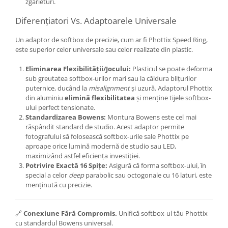
zgârieturi.
Genti foto
Diferențiatori Vs. Adaptoarele Universale
Genti Holster TopLoader
Un adaptor de softbox de precizie, cum ar fi Phottix Speed Ring,
Genti, Troller Video
este superior celor universale sau celor realizate din plastic.
Rucsacuri Foto
Eliminarea Flexibilității/Jocului:
Plasticul se poate deforma
Only One Shoulder - SlingShot
sub greutatea softbox-urilor mari sau la căldura blițurilor
Tocuri si huse protectie aparate
puternice, ducând la
misalignment
și uzură. Adaptorul Phottix
din aluminiu
elimină flexibilitatea
și menține tijele softbox-
Hamuri si Centuri foto
ului perfect tensionate.
Standardizarea Bowens:
Montura Bowens este cel mai
Curele Aparat - Umar
răspândit standard de studio. Acest adaptor permite
Genti Laptop si iPad
fotografului să folosească softbox-urile sale Phottix pe
aproape orice lumină modernă de studio sau LED,
Hand Strap / Grip
maximizând astfel eficiența investiției.
Potrivire Exactă 16 Spițe:
Asigură că forma softbox-ului, în
Troller
special a celor
deep
parabolic sau octogonale cu 16 laturi, este
Accesorii genti si trollere
menținută cu precizie.
Solid-State Drive (SSD)
Video / Camere si accesorii
🔗
Conexiune Fără Compromis.
Unifică softbox-ul tău Phottix
cu standardul Bowens universal.
Camere video profesionale