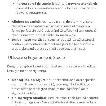
Partea Sursă de Lumină:
Montură
Bowens (standard)
,
Adaptoare pentru convertoare sau
compatibilă cu majoritatea brandurilor de studio (Godox,
filtre
Bowens, Aputure, ș.a.).
Alimentatoare 220V
Aliniere Mecanică:
Fabricat din
aliaj de aluminiu
. Spre
Cabluri
deosebire de adaptoarele din plastic, metalul menține o
formă perfect circulară, asigurând că softbox-ul se montează
Carcase de tip Cage, pentru
drept și uniform, crucial pentru forma luminii.
integrare in sisteme video
Durabilitate Înaltă:
Construcția robustă rezistă la stresul
complexe
continuu al montării și demontării tijelor (spițelor) softbox-
Curatare Senzor
ului, prelungind durata de viață a softbox-ului însuși.
Huse de ploaie
Utilizare și Ergonomie în Studio
Microfoane / Reportofoane
Designul adaptorului este optimizat pentru a accelera fluxul de
Nivela patina
lucru și a menține siguranța.
Ocular
Montaj Rapid și Sigur:
Include sistemul de blocare specific
Transmitator de fisiere fara fir
monturii Bowens (rotire și clic), care asigură că softbox-ul
atașat (care poate fi greu și voluminos) rămâne fixat în
Vizor
siguranță pe blitz.
Accesorii diverse
Finisaj Negru Anodizat:
Reduce reflexiile de lumină nedorite
în interiorul
light modifier
-ului și îmbunătățește rezistența la
Genti, Rucsacuri, Troller foto