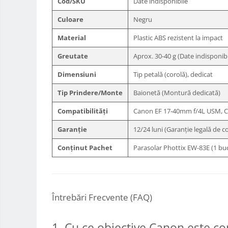
Cod/SKU
Date indisponibile
Accesorii drone
Culoare
Negru
Acumulatori camere video
Material
Plastic ABS rezistent la impact
Lampi video
Greutate
Aprox. 30-40 g (Date indisponibi
Stabilizatoare (Gimbal) / Steady
Cam
Dimensiuni
Tip petală (corolă), dedicat
Huse Protectie / Ploaie camere
Tip Prindere/Monte
Baionetă (Montură dedicată)
video
Accesorii diverse pt camere video
Compatibilități
Canon EF 17-40mm f/4L USM, Ca
Camere Video Cinematice
Garanție
12/24 luni (Garanție legală de 
Drone
Conținut Pachet
Parasolar Phottix EW-83E (1 bu
Slider
Camere Video Compacte
Trepiede si monopiede
Întrebări Frecvente (FAQ)
Trepiede foto
Trepiede video
1. Cu ce obiective Canon este c