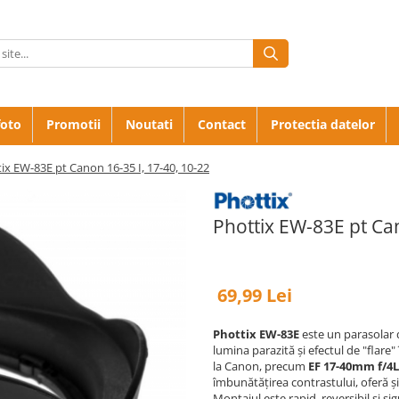
foto
Promotii
Noutati
Contact
Protectia datelor
ix EW-83E pt Canon 16-35 I, 17-40, 10-22
Phottix EW-83E pt Can
69,99 Lei
Phottix EW-83E
este un parasolar d
lumina parazită și efectul de "flare"
la Canon, precum
EF 17-40mm f/4
îmbunătățirea contrastului, oferă și 
Montajul este rapid, reversibil și sig