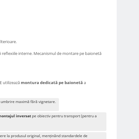
lterioare.
eni reflexiile interne. Mecanismul de montare pe baionetă
E utilizează
montura dedicată pe baionetă
a
d umbrire maximă fără vignetare.
ontajul inversat
pe obiectiv pentru transport (pentru a
edere la produsul original, menținând standardele de