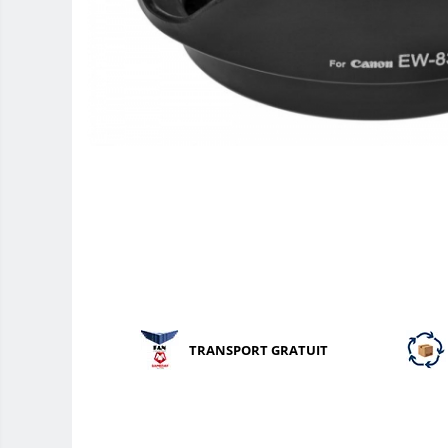
Teleconvertoare
Adaptoare montura / baioneta
Capace obiectiv si camera
Inele Macro
Filtre foto
Filtre Filet
Filtre tip Cokin
Filtre White Balance
Accesorii filtre
Convertoare pe filet foto video
Inele reductii obiective
TRANSPORT GRATUIT
Curatare si intretinere
Blitz-uri TTL - Dedicate
Compatibil Sony
Blitz-uri circulare (Macro)