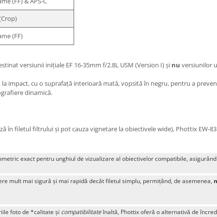
rame (FF) & APS-C
(Crop)
rame (FF)
inat versiunii inițiale EF 16-35mm f/2.8L USM (Version I) și
nu
versiunilor u
nt la impact, cu o suprafață interioară mată, vopsită în negru, pentru a prev
tografiere dinamică.
ă în filetul filtrului și pot cauza vignetare la obiectivele wide), Phottix EW-83
etric exact pentru unghiul de vizualizare al obiectivelor compatibile, asigurân
re mult mai sigură și mai rapidă decât filetul simplu, permițând, de asemenea,
m
le foto de *calitate și
compatibilitate
înaltă, Phottix oferă o alternativă de încr