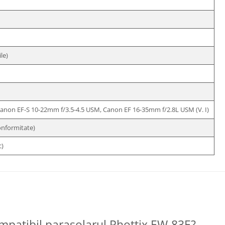
le)
non EF-S 10-22mm f/3.5-4.5 USM, Canon EF 16-35mm f/2.8L USM (V. I)
conformitate)
c)
ompatibil parasolarul Phottix EW-83E?