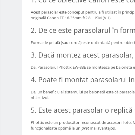
Trepied / Monopied Carbon
Acest parasolar este conceput pentru a fi utilizat în pri
Trepiede pentru compacte /
originală Canon EF 16-35mm f/2.8L USM (V. I).
webcam-uri
2. De ce este parasolarul în for
Monopiede foto/video
Cap trepied si monopied
Forma de petală (sau corolă) este optimizată pentru obiecti
Carucioare trepied (Dolly)
3. Dacă montez acest parasolar, p
Placute cap trepied
Huse trepied / stativ lumini
Da. Parasolarul Phottix EW-83E se montează pe baioneta ext
Sina Focus pentru Macro
4. Poate fi montat parasolarul i
Accesorii trepiede si monopiede
Da, un beneficiu al sistemului pe baionetă este că parasola
Selfie Stick
obiectivul.
Studio/Lumini si accesorii
5. Este acest parasolar o replică 
Blitz-uri studio
Blitz-uri mobile, cu acumulatori
Phottix este un producător recunoscut de accesorii foto. Mo
funcționalitate optimă la un
preț
mai avantajos.
Softbox-uri