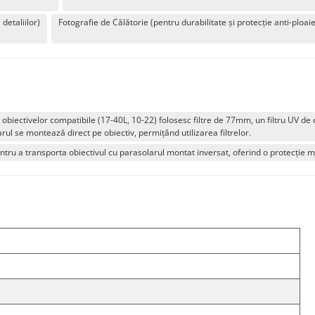
detaliilor)
Fotografie de Călătorie (pentru durabilitate și protecție anti-ploaie
biectivelor compatibile (17-40L, 10-22) folosesc filtre de 77mm, un filtru UV de c
arul se montează direct pe obiectiv, permițând utilizarea filtrelor.
u a transporta obiectivul cu parasolarul montat inversat, oferind o protecție m