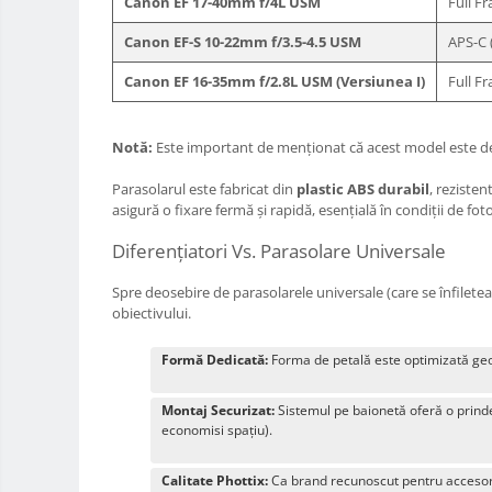
Canon EF 17-40mm f/4L USM
Full F
Huse protectie card memorie
Canon EF-S 10-22mm f/3.5-4.5 USM
APS-C 
Grip-uri
Canon EF 16-35mm f/2.8L USM (Versiunea I)
Full F
Telecomenzi
LCD protectie
Notă:
Este important de menționat că acest model este dest
Recordere audio digitale
Parasolarul este fabricat din
plastic ABS durabil
, reziste
Acumulatori si baterii
asigură o fixare fermă și rapidă, esențială în condiții de fo
Acumulatori Foto
Diferențiatori Vs. Parasolare Universale
Acumulatori AA/AAA (R6/R3)) si
incarcatoare
Spre deosebire de parasolarele universale (care se înfileteaz
Baterii
obiectivului.
Incarcatoare acumulatori Foto-
Video
Formă Dedicată:
Forma de petală este optimizată geom
Huse protectie acumulatori foto
Montaj Securizat:
Sistemul pe baionetă oferă o prinde
Tablete grafice
economisi spațiu).
Adaptoare pentru convertoare sau
filtre
Calitate Phottix:
Ca brand recunoscut pentru accesorii