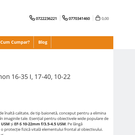
0722236221
0770341460
0,00
Cum Cumpar?
Blog
on 16-35 I, 17-40, 10-22
e înaltă calitate, de tip baionetă, conceput pentru a elimina
 în imaginile tale. Esențial pentru obiectivele wide populare de
L USM
și
EF-S 10-22mm f/3.5-4.5 USM
. Pe lângă
o protecție fizică vitală elementului frontal al obiectivului.
ur.