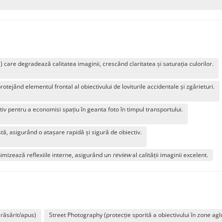
) care degradează calitatea imaginii, crescând claritatea și saturația culorilor.
rotejând elementul frontal al obiectivului de loviturile accidentale și zgârieturi.
v pentru a economisi spațiu în geanta foto în timpul transportului.
ă, asigurând o atașare rapidă și sigură de obiectiv.
mizează reflexiile interne, asigurând un
review
al calității imaginii excelent.
 răsărit/apus)
Street Photography (protecție sporită a obiectivului în zone ag