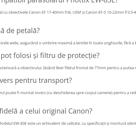
ncipal cu obiectivele Canon EF 17-40mm f/4L USM și Canon EF-S 10-22mm f/3.5
mă de petală?
vele wide, asigurând o umbrire maximă a lentilei în toate unghiurile, fără a b
ot folosi și filtru de protecție?
erioară a obiectivului, lăsând liber filetul frontal de 77mm pentru a putea m
nvers pentru transport?
rul poate fi montat invers (cu deschiderea spre corpul camerei) pentru a red
fidelă a celui original Canon?
delul EW-83E este un echivalent de calitate, cu specificații și montură ident