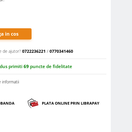
a in cos
e de ajutor?
0722236221
/
0770341460
odus primiti
69
puncte de fidelitate
 informatii
DOBANDA
PLATA ONLINE PRIN LIBRAPAY