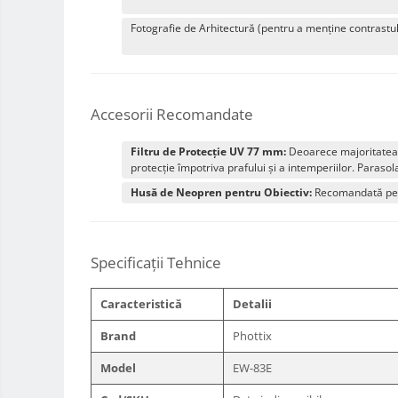
Rucsacuri Foto
Fotografie de Arhitectură (pentru a menține contrastul 
Only One Shoulder - SlingShot
Tocuri si huse protectie aparate
Hamuri si Centuri foto
Accesorii Recomandate
Curele Aparat - Umar
Filtru de Protecție UV 77 mm:
Deoarece majoritatea o
Genti Laptop si iPad
protecție împotriva prafului și a intemperiilor. Parasol
Hand Strap / Grip
Husă de Neopren pentru Obiectiv:
Recomandată pentr
Troller
Accesorii genti si trollere
Specificații Tehnice
Solid-State Drive (SSD)
Video / Camere si accesorii
Caracteristică
Detalii
Camere video profesionale
Brand
Phottix
Camere Video Cinematice
Camere video de actiune
Model
EW-83E
Accesorii camere video de actiune