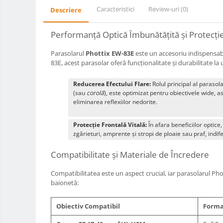
Caracteristici
Review-uri
(0)
Descriere
Adaptoare stativ port umbrela si
blitz TTL
Performanță Optică Îmbunătățită și Protecț
Comander TTL
Cabluri TTL
Parasolarul
Phottix EW-83E
este un accesoriu indispensabi
83E, acest parasolar oferă funcționalitate și durabilitate la
Cabluri si Patine Sincron
Alimentare auxiliara blitz
Reducerea Efectului Flare:
Rolul principal al parasola
(sau
corolă
), este optimizat pentru obiectivele wide, 
Protectie patina apa, ploaie
eliminarea reflexiilor nedorite.
Bounce-uri, Softbox-uri
Protecție Frontală Vitală:
În afara beneficiilor optice
Ring-Flash Adaptor
zgârieturi, amprente și stropi de ploaie sau praf, indife
Bracket-uri si suporti
Compatibilitate și Materiale de Încredere
Huse protectie blitz extern
Compatibilitatea este un aspect crucial, iar parasolarul P
Huse protectie filtre gel
baionetă:
Carduri memorie, Cititoare
Obiectiv Compatibil
Forma
Carduri memorie
Cititoare carduri