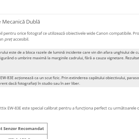
ie Mecanică Dublă
l pentru orice fotograf ce utilizează obiectivele wide Canon compatibile. Pro
 un
preț
accesibil.
rului este de a bloca razele de lumină incidente care vin din afara unghiului de cu
asigurând o umbrire maximă la marginile cadrului, fără a cauza vignetare. Rezultatu
, EW-83E acționează ca un scut fizic. Prin extinderea capătului obiectivului, parasol
rent dacă fotografiați în studio sau în aer liber.
hottix EW-83E este special calibrat pentru a funcționa perfect cu următoarel
t Senzor Recomandat