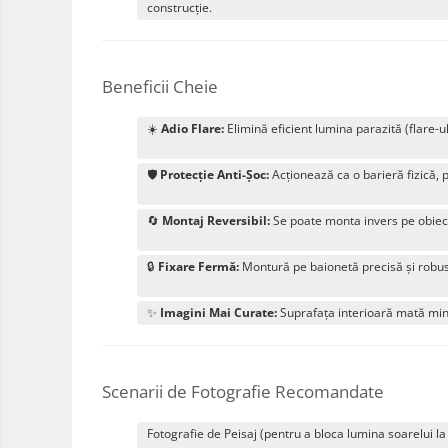
construcție.
Alimentatoare 220V
Cabluri
Carcase de tip Cage, pentru
Beneficii Cheie
integrare in sisteme video
complexe
Curatare Senzor
☀️
Adio Flare:
Elimină eficient lumina parazită (flare-ul
Huse de ploaie
🛡️
Protecție Anti-Șoc:
Acționează ca o barieră fizică, p
Microfoane / Reportofoane
Nivela patina
🔄
Montaj Reversibil:
Se poate monta invers pe obiecti
Ocular
🔒
Fixare Fermă:
Montură pe baionetă precisă și robust
Transmitator de fisiere fara fir
Vizor
✨
Imagini Mai Curate:
Suprafața interioară mată mini
Accesorii diverse
Genti foto
Scenarii de Fotografie Recomandate
Genti Holster TopLoader
Fotografie de Peisaj (pentru a bloca lumina soarelui la
Genti, Troller Video