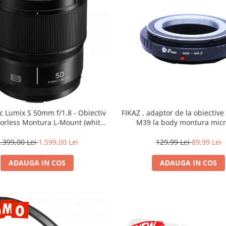
c Lumix S 50mm f/1.8 - Obiectiv
FIKAZ , adaptor de la obiectiv
rorless Montura L-Mount (white
M39 la body montura micr
box)
.399,00 Lei
1.599,00 Lei
129,99 Lei
89,99 Lei
ADAUGA IN COS
ADAUGA IN COS