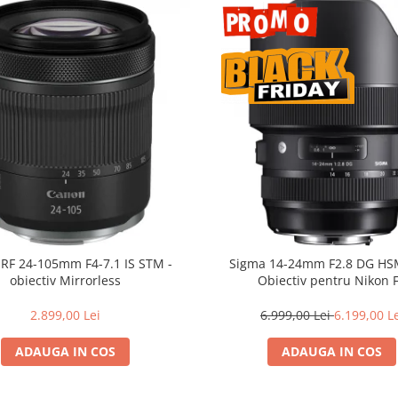
RF 24-105mm F4-7.1 IS STM -
Sigma 14-24mm F2.8 DG HSM
obiectiv Mirrorless
Obiectiv pentru Nikon 
2.899,00 Lei
6.999,00 Lei
6.199,00 L
ADAUGA IN COS
ADAUGA IN COS