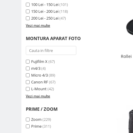
Compatibil Sony
100 Lei - 150 Lei
(101)
150 Lei - 200 Lei
(118)
Blitz-uri circulare (Macro)
200 Lei - 250 Lei
(47)
Adaptoare stativ port umbrela si
Vezi mai multe
blitz TTL
Comander TTL
MONTURA APARAT FOTO
Cabluri TTL
Cabluri si Patine Sincron
Rolle
Fujifilm X
(67)
Alimentare auxiliara blitz
m4/3
(4)
Protectie patina apa, ploaie
Micro 4/3
(89)
Bounce-uri, Softbox-uri
Canon RF
(67)
L-Mount
(42)
Ring-Flash Adaptor
Vezi mai multe
Bracket-uri si suporti
PRIME / ZOOM
Huse protectie blitz extern
Huse protectie filtre gel
Zoom
(229)
Prime
(311)
Accesorii Aparate Digitale