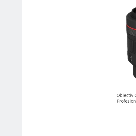
Trepiede si monopiede
Trepiede foto
Trepiede video
Trepied / Monopied Carbon
Trepiede pentru compacte /
webcam-uri
Monopiede foto/video
Cap trepied si monopied
Carucioare trepied (Dolly)
Placute cap trepied
Huse trepied / stativ lumini
Obiectiv
Profesion
Sina Focus pentru Macro
Accesorii trepiede si monopiede
Selfie Stick
Studio/Lumini si accesorii