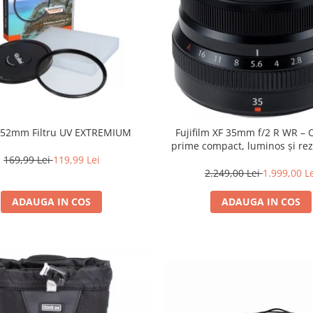
i 52mm Filtru UV EXTREMIUM
Fujifilm XF 35mm f/2 R WR – 
prime compact, luminos și rez
intemperii pentru fotografie de
169,99 Lei
119,99 Lei
2.249,00 Lei
1.999,00 L
ADAUGA IN COS
ADAUGA IN COS