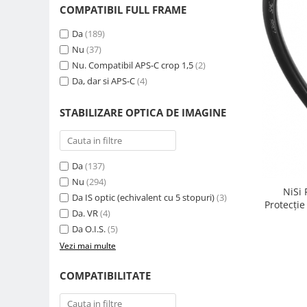
COMPATIBIL FULL FRAME
Genti foto
Genti Holster TopLoader
Da
(189)
Nu
(37)
Genti, Troller Video
Nu. Compatibil APS-C crop 1,5
(2)
Rucsacuri Foto
Da, dar si APS-C
(4)
Only One Shoulder - SlingShot
STABILIZARE OPTICA DE IMAGINE
Tocuri si huse protectie aparate
Hamuri si Centuri foto
Curele Aparat - Umar
Da
(137)
Genti Laptop si iPad
Nu
(294)
NiSi
Da IS optic (echivalent cu 5 stopuri)
(3)
Hand Strap / Grip
Protecție
Da. VR
(4)
Troller
Da O.I.S.
(5)
Accesorii genti si trollere
Vezi mai multe
Solid-State Drive (SSD)
COMPATIBILITATE
Video / Camere si accesorii
Camere video profesionale