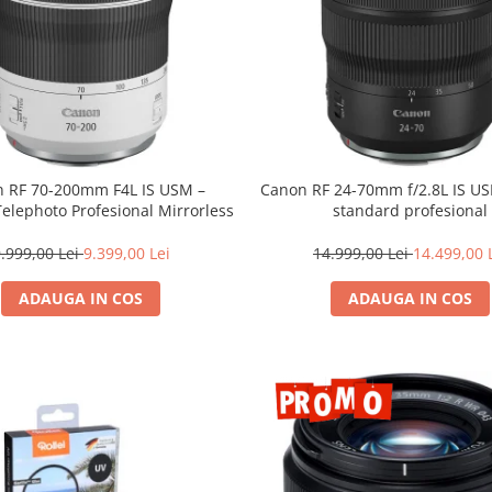
 RF 70-200mm F4L IS USM –
Canon RF 24-70mm f/2.8L IS U
Telephoto Profesional Mirrorless
standard profesional
.999,00 Lei
9.399,00 Lei
14.999,00 Lei
14.499,00 
ADAUGA IN COS
ADAUGA IN COS