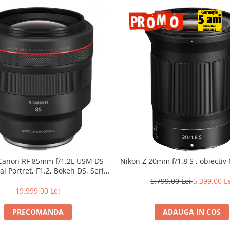
 Canon RF 85mm f/1.2L USM DS -
Nikon Z 20mm f/1.8 S , obiectiv 
al Portret, F1.2, Bokeh DS, Seria
L
5.799,00 Lei
5.399,00 L
19.999,00 Lei
PRECOMANDA
ADAUGA IN COS