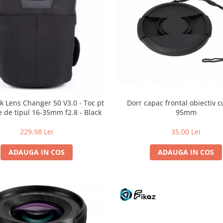
Dorr capac frontal obiectiv c
k Lens Changer 50 V3.0 - Toc pt
95mm
e de tipul 16-35mm f2.8 - Black
35,00 Lei
229,98 Lei
ADAUGA IN COS
ADAUGA IN COS