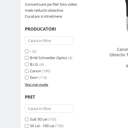
Convertoare pe filet foto video
Parasolare
Inele reductii obiective
Teleconvertoare
Curatare si intretinere
Adaptoare montura / baioneta
PRODUCATORI
Capace obiectiv si camera
Inele Macro
Canon
Filtre foto
-
(2)
Obiectiv 
B+W Schneider Optics
(4)
Filtre Filet
B.I.G.
(4)
9
Filtre tip Cokin
Canon
(180)
Filtre White Balance
Dorr
(114)
Accesorii filtre
Vezi mai multe
Convertoare pe filet foto video
PRET
Inele reductii obiective
Curatare si intretinere
Blitz-uri externe
Sub 50 Lei
(153)
Blitz-uri TTL - Dedicate
50 Lei - 100 Lei
(156)