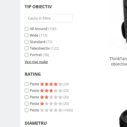
Carduri memorie, Cititoare
TIP OBIECTIV
Carduri memorie
Cititoare carduri
Huse protectie card memorie
All Around
(100)
Grip-uri
Wide
(113)
Standard
(72)
Telecomenzi
Teleobiectiv
(122)
LCD protectie
Portret
(58)
ThinkTan
Recordere audio digitale
Vezi mai multe
obiectiv
Acumulatori si baterii
RATING
Acumulatori Foto
Peste
(20)
Acumulatori AA/AAA (R6/R3)) si
incarcatoare
Peste
(20)
Peste
(20)
Baterii
Peste
(20)
Incarcatoare acumulatori Foto-
Peste
(1430)
Video
Huse protectie acumulatori foto
DIAMETRU
Tablete grafice