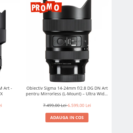
 Art -
Obiectiv Sigma 14-24mm f/2.8 DG DN Art
FX
pentru Mirrorless (L-Mount) – Ultra Wide,
Profesionist
ei
7.499,00 Lei
6.599,00 Lei
ADAUGA IN COS