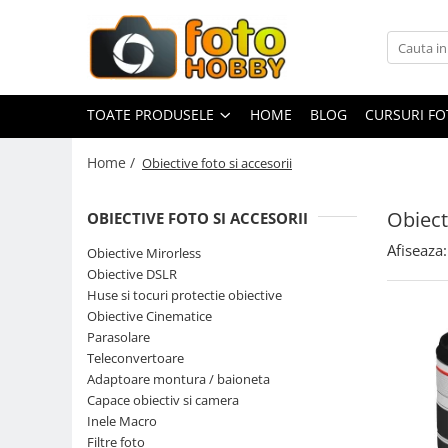
Toate Produsele
Aparate Foto
TOATE PRODUSELE
HOME
BLOG
CURSURI F
Aparate Foto Mirrorless
Home /
Obiective foto si accesorii
Aparate Foto DSLR
Aparate Foto Compacte
Obiect
OBIECTIVE FOTO SI ACCESORII
Aparate foto instant
Afiseaza:
Obiective Mirorless
Aparate foto pe film
Obiective DSLR
Cursuri foto
Huse si tocuri protectie obiective
Obiective Cinematice
Obiective foto si accesorii
Parasolare
Obiective Mirorless
Teleconvertoare
Obiective DSLR
Adaptoare montura / baioneta
Capace obiectiv si camera
Huse si tocuri protectie obiective
Inele Macro
Obiective Cinematice
Filtre foto