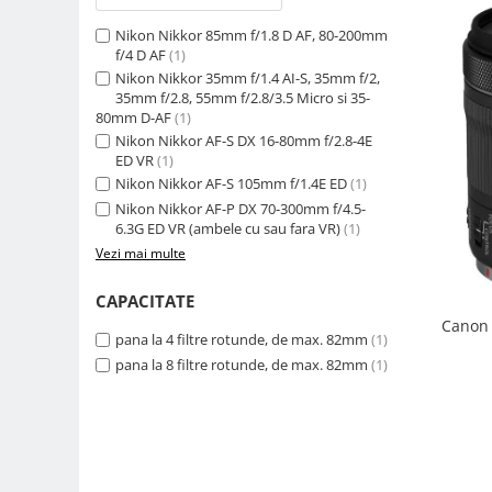
Camere Video Cinematice
Nikon Nikkor 85mm f/1.8 D AF, 80-200mm
Camere video de actiune
f/4 D AF
(1)
Nikon Nikkor 35mm f/1.4 AI-S, 35mm f/2,
Accesorii camere video de actiune
35mm f/2.8, 55mm f/2.8/3.5 Micro si 35-
80mm D-AF
(1)
Accesorii drone
Nikon Nikkor AF-S DX 16-80mm f/2.8-4E
Acumulatori camere video
ED VR
(1)
Nikon Nikkor AF-S 105mm f/1.4E ED
(1)
Lampi video
Nikon Nikkor AF-P DX 70-300mm f/4.5-
Stabilizatoare (Gimbal) / Steady
6.3G ED VR (ambele cu sau fara VR)
(1)
Cam
Vezi mai multe
Huse Protectie / Ploaie camere
CAPACITATE
video
Canon 
Accesorii diverse pt camere video
pana la 4 filtre rotunde, de max. 82mm
(1)
pana la 8 filtre rotunde, de max. 82mm
(1)
Camere Video Cinematice
Drone
Slider
Camere Video Compacte