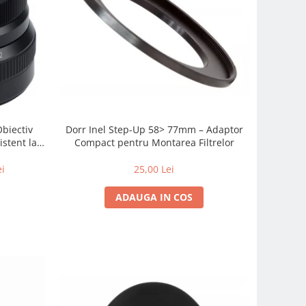
Obiectiv
Dorr Inel Step-Up 58> 77mm – Adaptor
istent la
Compact pentru Montarea Filtrelor
 zi cu zi
ei
25,00 Lei
ADAUGA IN COS