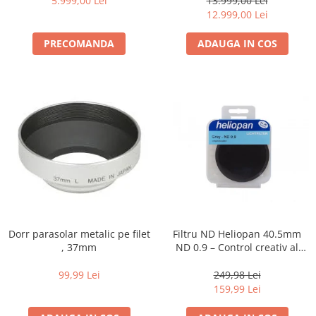
5.999,00 Lei
13.999,00 Lei
12.999,00 Lei
PRECOMANDA
ADAUGA IN COS
Dorr parasolar metalic pe filet
Filtru ND Heliopan 40.5mm
, 37mm
ND 0.9 – Control creativ al
expunerii (-3EV)
99,99 Lei
249,98 Lei
159,99 Lei