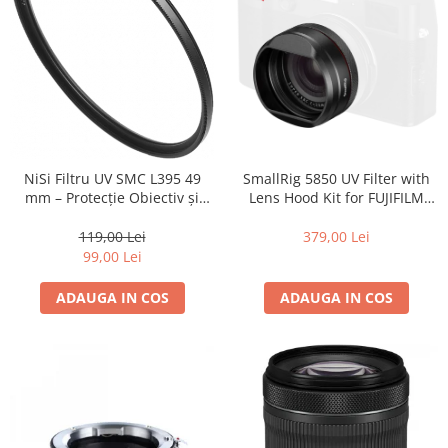
SmallRig 5850 UV Filter with
NiSi Filtru UV SMC L395 49
Lens Hood Kit for FUJIFILM
mm – Protecție Obiectiv și
X100VI / X100V (Black)
Claritate Superioară
379,00 Lei
119,00 Lei
99,00 Lei
ADAUGA IN COS
ADAUGA IN COS