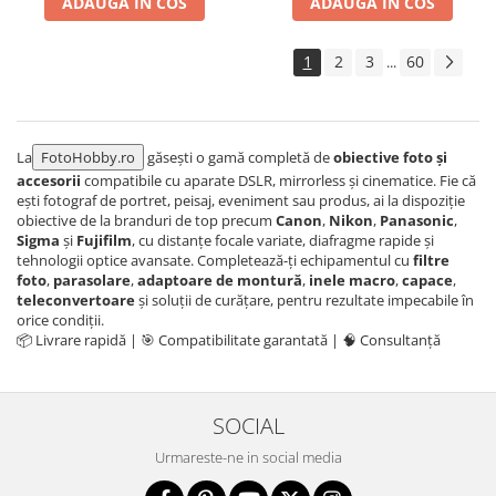
ADAUGA IN COS
ADAUGA IN COS
1
2
3
60
...
La
FotoHobby.ro
găsești o gamă completă de
obiective foto și
accesorii
compatibile cu aparate DSLR, mirrorless și cinematice. Fie că
ești fotograf de portret, peisaj, eveniment sau produs, ai la dispoziție
obiective de la branduri de top precum
Canon
,
Nikon
,
Panasonic
,
Sigma
și
Fujifilm
, cu distanțe focale variate, diafragme rapide și
tehnologii optice avansate. Completează-ți echipamentul cu
filtre
foto
,
parasolare
,
adaptoare de montură
,
inele macro
,
capace
,
teleconvertoare
și soluții de curățare, pentru rezultate impecabile în
orice condiții.
📦 Livrare rapidă | 🎯 Compatibilitate garantată | 🧠 Consultanță
SOCIAL
Urmareste-ne in social media