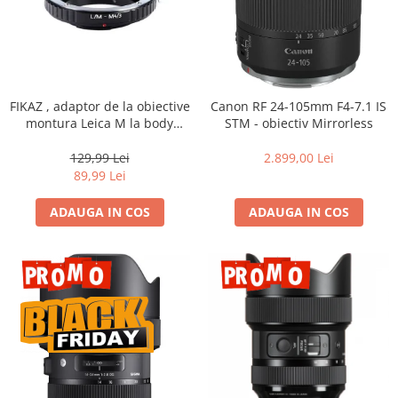
FIKAZ , adaptor de la obiective
Canon RF 24-105mm F4-7.1 IS
montura Leica M la body
STM - obiectiv Mirrorless
montura micro 4/3
129,99 Lei
2.899,00 Lei
89,99 Lei
ADAUGA IN COS
ADAUGA IN COS