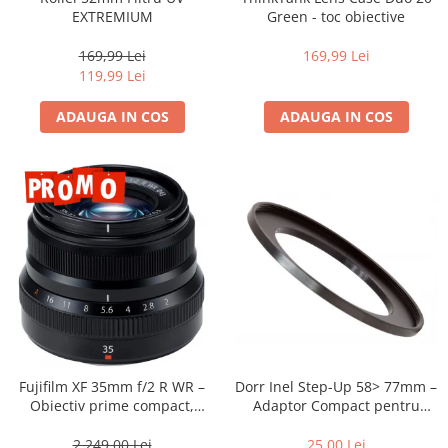
Vizor
EXTREMIUM
Green - toc obiective
Accesorii diverse
169,99 Lei
169,99 Lei
119,99 Lei
ADAUGA IN COS
ADAUGA IN COS
Dorr Inel Step-Up 58> 77mm –
Fujifilm XF 35mm f/2 R WR –
Adaptor Compact pentru
Obiectiv prime compact,
Montarea Filtrelor
luminos și rezistent la
intemperii pentru fotografie
25,00 Lei
2.249,00 Lei