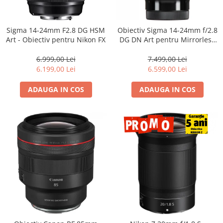
Sigma 14-24mm F2.8 DG HSM
Obiectiv Sigma 14-24mm f/2.8
Art - Obiectiv pentru Nikon FX
DG DN Art pentru Mirrorless
(L-Mount) – Ultra Wide,
Profesionist
6.999,00 Lei
7.499,00 Lei
6.199,00 Lei
6.599,00 Lei
ADAUGA IN COS
ADAUGA IN COS