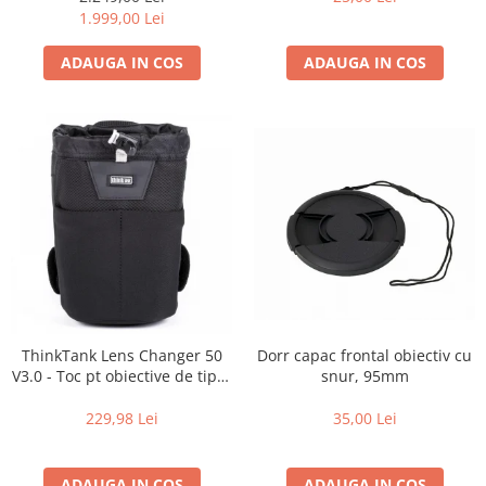
de zi cu zi
1.999,00 Lei
ADAUGA IN COS
ADAUGA IN COS
Dorr capac frontal obiectiv cu
ThinkTank Lens Changer 50
snur, 95mm
V3.0 - Toc pt obiective de tipul
16-35mm f2.8 - Black
35,00 Lei
229,98 Lei
ADAUGA IN COS
ADAUGA IN COS