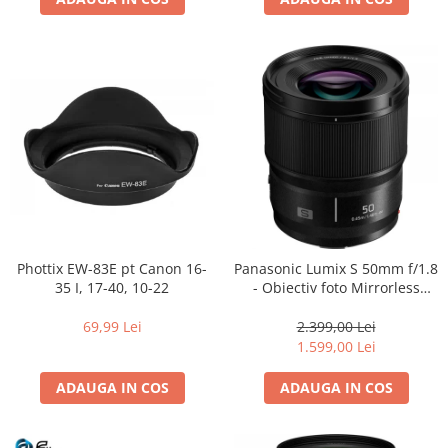
Phottix EW-83E pt Canon 16-
Panasonic Lumix S 50mm f/1.8
35 I, 17-40, 10-22
- Obiectiv foto Mirrorless
Montura L-Mount (white box)
69,99 Lei
2.399,00 Lei
1.599,00 Lei
ADAUGA IN COS
ADAUGA IN COS