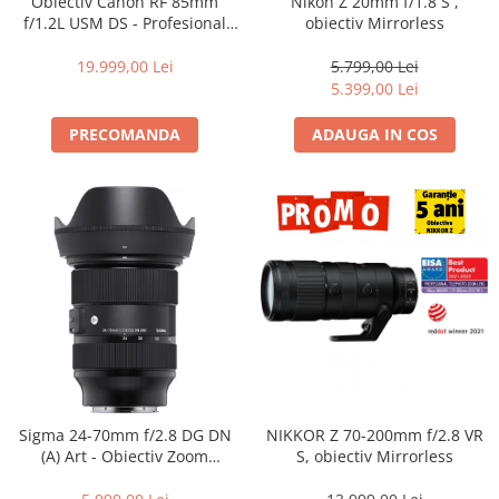
Obiectiv Canon RF 85mm
Nikon Z 20mm f/1.8 S ,
f/1.2L USM DS - Profesional
obiectiv Mirrorless
Portret, F1.2, Bokeh DS, Seria
L
19.999,00 Lei
5.799,00 Lei
5.399,00 Lei
PRECOMANDA
ADAUGA IN COS
Sigma 24-70mm f/2.8 DG DN
NIKKOR Z 70-200mm f/2.8 VR
(A) Art - Obiectiv Zoom
S, obiectiv Mirrorless
Standard Premium pentru
Sony E