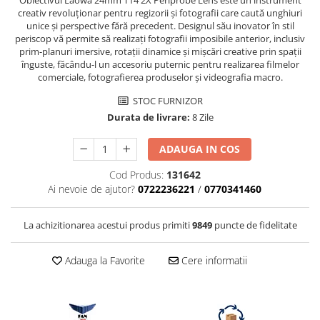
Obiectivul Laowa 24mm T14 2X Periprobe Lens este un instrument
Vizor
creativ revoluționar pentru regizorii și fotografii care caută unghiuri
unice și perspective fără precedent. Designul său inovator în stil
Accesorii diverse
periscop vă permite să realizați fotografii imposibile anterior, inclusiv
prim-planuri imersive, rotații dinamice și mișcări creative prin spații
înguste, făcându-l un accesoriu puternic pentru realizarea filmelor
comerciale, fotografierea produselor și videografia macro.
STOC FURNIZOR
Durata de livrare:
8 Zile
ADAUGA IN COS
Cod Produs:
131642
Ai nevoie de ajutor?
0722236221
/
0770341460
La achizitionarea acestui produs primiti
9849
puncte de fidelitate
Adauga la Favorite
Cere informatii