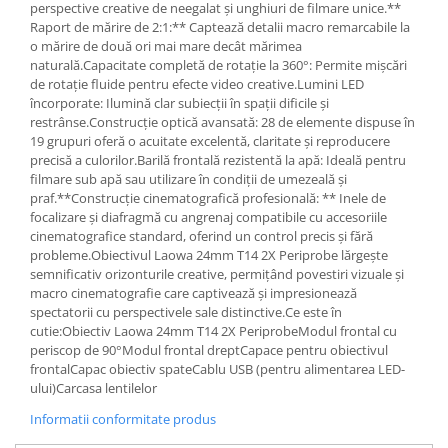
perspective creative de neegalat și unghiuri de filmare unice.**
Raport de mărire de 2:1:** Captează detalii macro remarcabile la
o mărire de două ori mai mare decât mărimea
naturală.Capacitate completă de rotație la 360°: Permite mișcări
de rotație fluide pentru efecte video creative.Lumini LED
încorporate: Ilumină clar subiecții în spații dificile și
restrânse.Construcție optică avansată: 28 de elemente dispuse în
19 grupuri oferă o acuitate excelentă, claritate și reproducere
precisă a culorilor.Barilă frontală rezistentă la apă: Ideală pentru
filmare sub apă sau utilizare în condiții de umezeală și
praf.**Construcție cinematografică profesională: ** Inele de
focalizare și diafragmă cu angrenaj compatibile cu accesoriile
cinematografice standard, oferind un control precis și fără
probleme.Obiectivul Laowa 24mm T14 2X Periprobe lărgește
semnificativ orizonturile creative, permițând povestiri vizuale și
macro cinematografie care captivează și impresionează
spectatorii cu perspectivele sale distinctive.Ce este în
cutie:Obiectiv Laowa 24mm T14 2X PeriprobeModul frontal cu
periscop de 90°Modul frontal dreptCapace pentru obiectivul
frontalCapac obiectiv spateCablu USB (pentru alimentarea LED-
ului)Carcasa lentilelor
Informatii conformitate produs