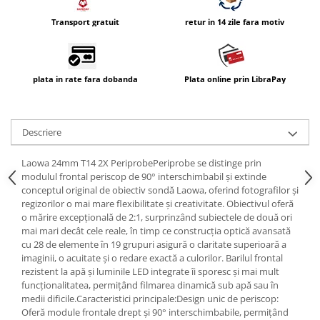
Transport gratuit
retur in 14 zile fara motiv
plata in rate fara dobanda
Plata online prin LibraPay
Descriere
Laowa 24mm T14 2X PeriprobePeriprobe se distinge prin
modulul frontal periscop de 90° interschimbabil și extinde
conceptul original de obiectiv sondă Laowa, oferind fotografilor și
regizorilor o mai mare flexibilitate și creativitate. Obiectivul oferă
o mărire excepțională de 2:1, surprinzând subiectele de două ori
mai mari decât cele reale, în timp ce construcția optică avansată
cu 28 de elemente în 19 grupuri asigură o claritate superioară a
imaginii, o acuitate și o redare exactă a culorilor. Barilul frontal
rezistent la apă și luminile LED integrate îi sporesc și mai mult
funcționalitatea, permițând filmarea dinamică sub apă sau în
medii dificile.Caracteristici principale:Design unic de periscop:
Oferă module frontale drept și 90° interschimbabile, permițând