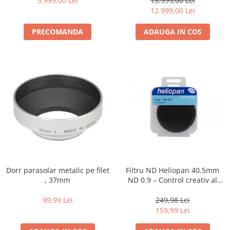
diapozitive 35mm color
5.999,00 Lei
13.999,00 Lei
12.999,00 Lei
diapozitive late 120mm color
PRECOMANDA
ADAUGA IN COS
negative 35mm alb-negru
negative 35mm color
negative late 120mm alb-negru
negative late 120mm color
Scanere Film
Binocluri, Lupe si Telescoape
Binocluri
Lunete
Accesorii pentru Lunete si
Telescoape
Dorr parasolar metalic pe filet
Filtru ND Heliopan 40.5mm
, 37mm
ND 0.9 – Control creativ al
Aparate de colectie
expunerii (-3EV)
Aparate foto de colectie reflex,
99,99 Lei
249,98 Lei
format 24x36mm
159,99 Lei
Aparate foto de colectie, cu burduf