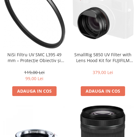
Camere Video Cinematice
Camere video de actiune
Accesorii camere video de actiune
Accesorii drone
Acumulatori camere video
Lampi video
SmallRig 5850 UV Filter with
NiSi Filtru UV SMC L395 49
Lens Hood Kit for FUJIFILM
mm – Protecție Obiectiv și
Stabilizatoare (Gimbal) / Steady
X100VI / X100V (Black)
Claritate Superioară
Cam
379,00 Lei
119,00 Lei
Huse Protectie / Ploaie camere
99,00 Lei
video
ADAUGA IN COS
ADAUGA IN COS
Accesorii diverse pt camere video
Camere Video Cinematice
Drone
Slider
Camere Video Compacte