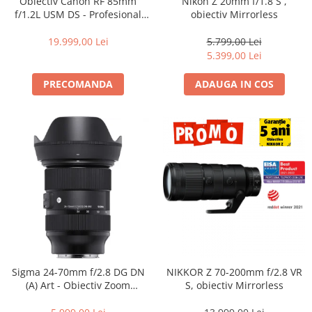
Obiectiv Canon RF 85mm
Nikon Z 20mm f/1.8 S ,
Becuri si lampa blitz studio
f/1.2L USM DS - Profesional
obiectiv Mirrorless
Portret, F1.2, Bokeh DS, Seria
Suruburi si piulite, adaptoare de
L
19.999,00 Lei
5.799,00 Lei
trecere
5.399,00 Lei
Calibrare expunere
PRECOMANDA
ADAUGA IN COS
Imprimante si Consumabile
Cartuse si cerneluri
Imprimante
Scannere Documente
Hartie foto
Filme foto si scanere film
Materiale foto alb-negru
Aparate foto unica folosinta
Filme instant FUJI INSTAX
Sigma 24-70mm f/2.8 DG DN
NIKKOR Z 70-200mm f/2.8 VR
Chimicale developare film alb-
(A) Art - Obiectiv Zoom
S, obiectiv Mirrorless
negru
Standard Premium pentru
Sony E