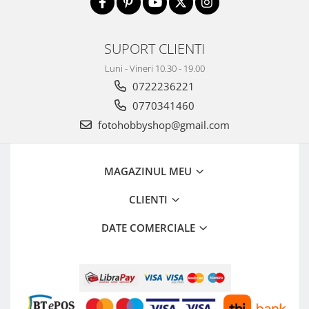
Aparate Foto Compacte (SH)
Obiective foto SECOND HAND
SUPORT CLIENTI
Obiective foto Mirrorless (SH)
Obiective foto DSLR (SH)
Luni - Vineri 10.30 - 19.00
Obiective foto SLR (pe film) (SH)
0722236221
Accesorii pentru obiective ,
0770341460
SECOND HAND
fotohobbyshop@gmail.com
Blitz-uri externe + accesorii ,
SECOND HAND
MAGAZINUL MEU
Blitz-uri studio , SECOND HAND
Imprimante SECOND HAND
CLIENTI
Video - Convertoare pe filet
DATE COMERCIALE
Acumulatori si incarcatoare S.H.
Adaptoare pentru compacte
Diverse S.H.
Genti, huse, curele