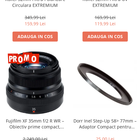
Compatibil Sony
Circulara EXTREMIUM
EXTREMIUM
Blitz-uri circulare (Macro)
349,99 Lei
169,99 Lei
Adaptoare stativ port umbrela si
159,99 Lei
119,99 Lei
blitz TTL
ADAUGA IN COS
ADAUGA IN COS
Comander TTL
Cabluri TTL
Cabluri si Patine Sincron
Alimentare auxiliara blitz
Protectie patina apa, ploaie
Bounce-uri, Softbox-uri
Ring-Flash Adaptor
Bracket-uri si suporti
Huse protectie blitz extern
Dorr Inel Step-Up 58> 77mm –
Fujifilm XF 35mm f/2 R WR –
Huse protectie filtre gel
Adaptor Compact pentru
Obiectiv prime compact,
Montarea Filtrelor
luminos și rezistent la
Accesorii Aparate Digitale
intemperii pentru fotografie
25,00 Lei
2.249,00 Lei