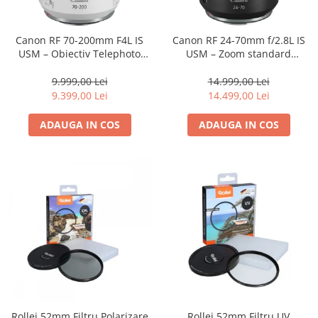
Parasolare
Teleconvertoare
Canon RF 70-200mm F4L IS
Canon RF 24-70mm f/2.8L IS
USM – Obiectiv Telephoto
USM – Zoom standard
Adaptoare montura / baioneta
Profesional Mirrorless
profesional
Capace obiectiv si camera
9.999,00 Lei
14.999,00 Lei
9.399,00 Lei
14.499,00 Lei
Inele Macro
ADAUGA IN COS
ADAUGA IN COS
Filtre foto
Filtre Filet
Filtre tip Cokin
Filtre White Balance
Accesorii filtre
Convertoare pe filet foto video
Inele reductii obiective
Curatare si intretinere
Blitz-uri externe
Blitz-uri TTL - Dedicate
Rollei 52mm Filtru Polarizare
Rollei 52mm Filtru UV