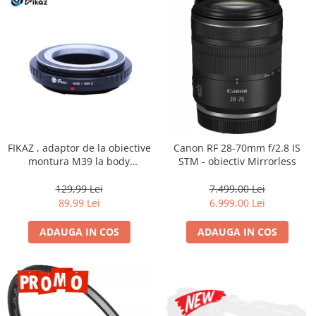
Genti foto
Genti Holster TopLoader
Genti, Troller Video
Rucsacuri Foto
Only One Shoulder - SlingShot
Tocuri si huse protectie aparate
Hamuri si Centuri foto
FIKAZ , adaptor de la obiective
Canon RF 28-70mm f/2.8 IS
montura M39 la body
STM - obiectiv Mirrorless
Curele Aparat - Umar
montura micro4/3
Genti Laptop si iPad
129,99 Lei
7.499,00 Lei
89,99 Lei
6.999,00 Lei
Hand Strap / Grip
Troller
ADAUGA IN COS
ADAUGA IN COS
Accesorii genti si trollere
Solid-State Drive (SSD)
Video / Camere si accesorii
Camere video profesionale