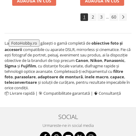
ADAUGA IN COS
ADAUGA IN COS
Aparate foto de colectie , cu vizare
laterala
1
2
3
60
...
Aparate foto de colectie TLR -
Biobiective
Aparate foto de colectie , Stereo
La
FotoHobby.ro
găsești o gamă completă de
obiective foto și
Aparate foto de colectie -
accesorii
compatibile cu aparate DSLR, mirrorless și cinematice. Fie că
Miniaturi
ești fotograf de portret, peisaj, eveniment sau produs, ai la dispoziție
obiective de la branduri de top precum
Canon
,
Nikon
,
Panasonic
,
Accesorii pt. aparate foto de
Sigma
și
Fujifilm
, cu distanțe focale variate, diafragme rapide și
colectie
tehnologii optice avansate. Completează-ți echipamentul cu
filtre
Aparate de colectie de tip Box-
foto
,
parasolare
,
adaptoare de montură
,
inele macro
,
capace
,
Camera
teleconvertoare
și soluții de curățare, pentru rezultate impecabile în
orice condiții.
Reviste, carti si software
📦 Livrare rapidă | 🎯 Compatibilitate garantată | 🧠 Consultanță
Second Hand
Aparate foto SECOND HAND
SOCIAL
Aparate foto Mirrorless (SH)
Aparate foto DSLR (SH)
Urmareste-ne in social media
Aparate foto SLR (pe film) (SH)