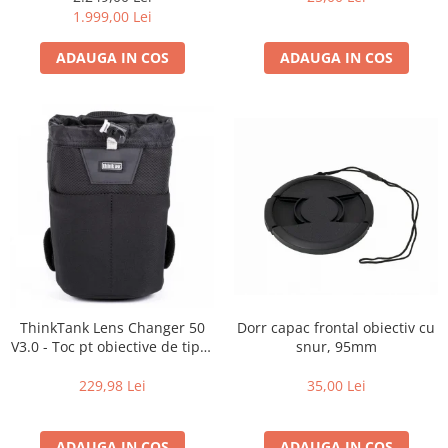
Carduri memorie, Cititoare
de zi cu zi
1.999,00 Lei
Carduri memorie
ADAUGA IN COS
ADAUGA IN COS
Cititoare carduri
Huse protectie card memorie
Grip-uri
Telecomenzi
LCD protectie
Recordere audio digitale
Acumulatori si baterii
Acumulatori Foto
Acumulatori AA/AAA (R6/R3)) si
incarcatoare
Dorr capac frontal obiectiv cu
ThinkTank Lens Changer 50
Baterii
snur, 95mm
V3.0 - Toc pt obiective de tipul
16-35mm f2.8 - Black
Incarcatoare acumulatori Foto-
35,00 Lei
229,98 Lei
Video
Huse protectie acumulatori foto
Tablete grafice
ADAUGA IN COS
ADAUGA IN COS