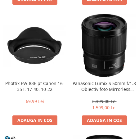
Adaptoare pentru convertoare sau
filtre
Alimentatoare 220V
Cabluri
Carcase de tip Cage, pentru
integrare in sisteme video
complexe
Curatare Senzor
Huse de ploaie
Microfoane / Reportofoane
Phottix EW-83E pt Canon 16-
Panasonic Lumix S 50mm f/1.8
Nivela patina
35 I, 17-40, 10-22
- Obiectiv foto Mirrorless
Montura L-Mount (white box)
Ocular
69,99 Lei
2.399,00 Lei
Transmitator de fisiere fara fir
1.599,00 Lei
Vizor
ADAUGA IN COS
ADAUGA IN COS
Accesorii diverse
Genti, Rucsacuri, Troller foto