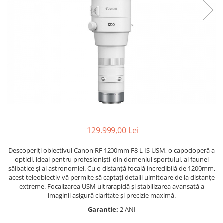
Bracket-uri si suporti
Selfie Stick
produs
Filtre White Balance
Incarcatoare acumulatori Foto-
Drone
Imprimante SECOND HAND
Video
Huse protectie blitz extern
Accesorii filtre
Declansatoare Radio si Infrarosu
Slider
Huse protectie acumulatori foto
Video - Convertoare pe filet
Convertoare pe filet foto video
Huse protectie filtre gel
Huse si genti pentru studio
Tablete grafice
Camere Video Compacte
Acumulatori si incarcatoare S.H.
Inele reductii obiective
Becuri si lampa blitz studio
Adaptoare pentru convertoare sau
Adaptoare pentru compacte
Curatare si intretinere
filtre
Suruburi si piulite, adaptoare de
Diverse S.H.
trecere
Alimentatoare 220V
Genti, huse, curele
Calibrare expunere
Cabluri
Carcase de tip Cage, pentru
integrare in sisteme video
129.999,00 Lei
complexe
Curatare Senzor
Descoperiți obiectivul Canon RF 1200mm F8 L IS USM, o capodoperă a
Huse de ploaie
opticii, ideal pentru profesioniștii din domeniul sportului, al faunei
sălbatice și al astronomiei. Cu o distanță focală incredibilă de 1200mm,
Microfoane / Reportofoane
acest teleobiectiv vă permite să captați detalii uimitoare de la distanțe
Nivela patina
extreme. Focalizarea USM ultrarapidă și stabilizarea avansată a
imaginii asigură claritate și precizie maximă.
Ocular
Garantie:
2 ANI
Transmitator de fisiere fara fir