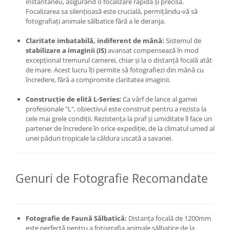
instantaneu, asigurând o focalizare rapidă și precisă.
Focalizarea sa silențioasă este crucială, permițându-vă să
fotografiați animale sălbatice fără a le deranja.
Claritate imbatabilă, indiferent de mână:
Sistemul de
stabilizare a imaginii (IS)
avansat compensează în mod
excepțional tremurul camerei, chiar și la o distanță focală atât
de mare. Acest lucru îți permite să fotografiezi din mână cu
încredere, fără a compromite claritatea imaginii.
Construcție de elită L-Series:
Ca vârf de lance al gamei
profesionale "L", obiectivul este construit pentru a rezista la
cele mai grele condiții. Rezistența la praf și umiditate îl face un
partener de încredere în orice expediție, de la climatul umed al
unei păduri tropicale la căldura uscată a savanei.
Genuri de Fotografie Recomandate
Fotografie de Faună Sălbatică:
Distanța focală de 1200mm
este perfectă pentru a fotografia animale sălbatice de la