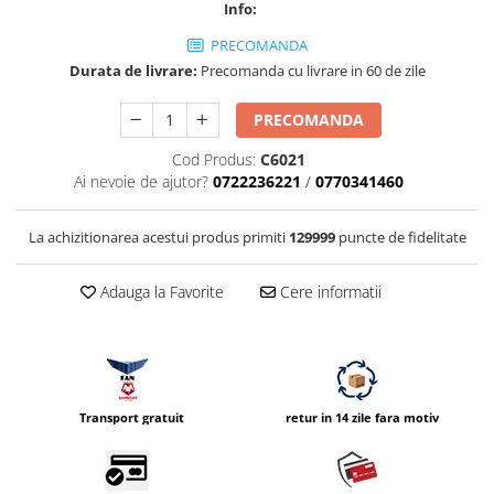
Info:
Vizor
PRECOMANDA
Accesorii diverse
Durata de livrare:
Precomanda cu livrare in 60 de zile
PRECOMANDA
Cod Produs:
C6021
Ai nevoie de ajutor?
0722236221
/
0770341460
La achizitionarea acestui produs primiti
129999
puncte de fidelitate
Adauga la Favorite
Cere informatii
Transport gratuit
retur in 14 zile fara motiv