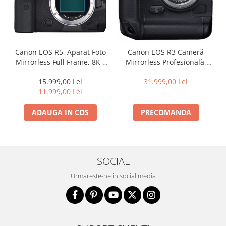
Canon EOS R5, Aparat Foto
Canon EOS R3 Cameră
Mirrorless Full Frame, 8K -
Mirrorless Profesională,
body
Senzor Stacked 24.1MP,
30fps, 6K RAW
15.999,00 Lei
31.999,00 Lei
11.999,00 Lei
ADAUGA IN COS
PRECOMANDA
SOCIAL
Urmareste-ne in social media