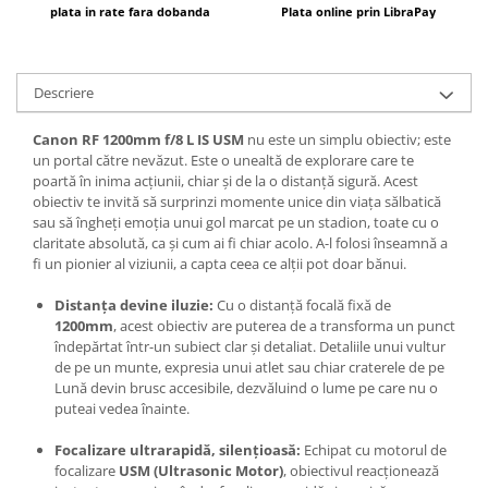
plata in rate fara dobanda
Plata online prin LibraPay
Descriere
Canon RF 1200mm f/8 L IS USM
nu este un simplu obiectiv; este
un portal către nevăzut. Este o unealtă de explorare care te
poartă în inima acțiunii, chiar și de la o distanță sigură. Acest
obiectiv te invită să surprinzi momente unice din viața sălbatică
sau să îngheți emoția unui gol marcat pe un stadion, toate cu o
claritate absolută, ca și cum ai fi chiar acolo. A-l folosi înseamnă a
fi un pionier al viziunii, a capta ceea ce alții pot doar bănui.
Distanța devine iluzie:
Cu o distanță focală fixă de
1200mm
, acest obiectiv are puterea de a transforma un punct
îndepărtat într-un subiect clar și detaliat. Detaliile unui vultur
de pe un munte, expresia unui atlet sau chiar craterele de pe
Lună devin brusc accesibile, dezvăluind o lume pe care nu o
puteai vedea înainte.
Focalizare ultrarapidă
, silențioasă:
Echipat cu motorul de
focalizare
USM (Ultrasonic Motor)
, obiectivul reacționează