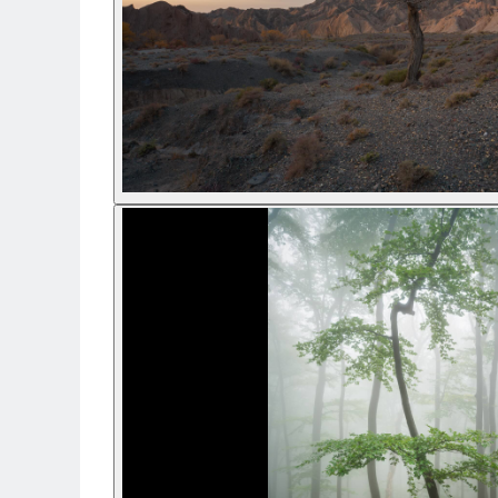
Camere Video Cinematice
Camere video de actiune
Accesorii camere video de actiune
Accesorii drone
Acumulatori camere video
Lampi video
Stabilizatoare (Gimbal) / Steady
Cam
Huse Protectie / Ploaie camere
video
Accesorii diverse pt camere video
Camere Video Cinematice
Drone
Slider
Camere Video Compacte