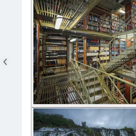
Adaptoare pentru convertoare sau
filtre
Alimentatoare 220V
Cabluri
Carcase de tip Cage, pentru
integrare in sisteme video
complexe
Curatare Senzor
Huse de ploaie
Microfoane / Reportofoane
Nivela patina
Ocular
Transmitator de fisiere fara fir
Vizor
Accesorii diverse
Genti, Rucsacuri, Troller foto