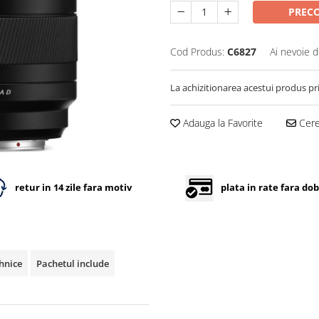
PREC
Cod Produs:
C6827
Ai nevoie d
La achizitionarea acestui produs pr
Adauga la Favorite
Cere 
retur in 14 zile fara motiv
plata in rate fara do
ehnice
Pachetul include