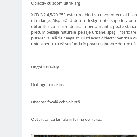
Carduri memorie, Cititoare
Obiectiv cu zoom ultra-larg
Carduri memorie
XCD 3,2-4,5/20-35E este un obiectiv cu zoom versatil care
Cititoare carduri
ultra-large. Dispunând de un design optic superior, un mo
obturator cu frunze de înaltă performanță, poate stăpân
Huse protectie card memorie
precum peisaje naturale, peisaje urbane, spații interioar
Grip-uri
putere vizuală de neegalat. Luați acest obiectiv pentru a c
unic și pentru a vă scufunda în povești vibrante de lumină
Telecomenzi
LCD protectie
Recordere audio digitale
Unghi ultra-larg
Acumulatori si baterii
Acumulatori Foto
Diafragma maximă
Acumulatori AA/AAA (R6/R3)) si
incarcatoare
Distanța focală echivalentă
Baterii
Incarcatoare acumulatori Foto-
Obturator cu lamele in forma de frunza
Video
Huse protectie acumulatori foto
Tablete grafice