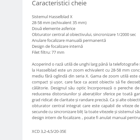
Caracteristici cheie
Compatibil Sony
Blitz-uri circulare (Macro)
Sistemul Hasselblad X
Adaptoare stativ port umbrela si
28-58 mm (echivalent 35 mm)
blitz TTL
Două elemente asferice
Obturator central al obiectivului, sincronizare 1/2000 sec
Comander TTL
Anulare focalizare manuală permanentă
Design de focalizare internă
Cabluri TTL
Filet filtru: 77 mm
Cabluri si Patine Sincron
Acoperind o rază utilă de unghi larg până la telefotografi
Alimentare auxiliara blitz
la Hasselblad este un zoom echivalent cu 28-58 mm con
mediu fără oglindă din seria X. Gama de zoom utilă este
Protectie patina apa, ploaie
compact și ușor, care face ca acest obiectiv să fie deoseb
Bounce-uri, Softbox-uri
călătorie. Designul său optic încorporează o pereche de 
reducerea distorsiunilor și aberațiilor sferice pe toată
Ring-Flash Adaptor
grad ridicat de claritate și randare precisă. Ca și alte obie
Bracket-uri si suporti
obturator central integrat care este capabil de viteze 
secunde cu sincronizare bliț la toate vitezele și sistemul s
Huse protectie blitz extern
design intern de focalizare. , poate fi anulat manual pentru u
Huse protectie filtre gel
XCD 3,2-4,5/20-35E
Accesorii Aparate Digitale