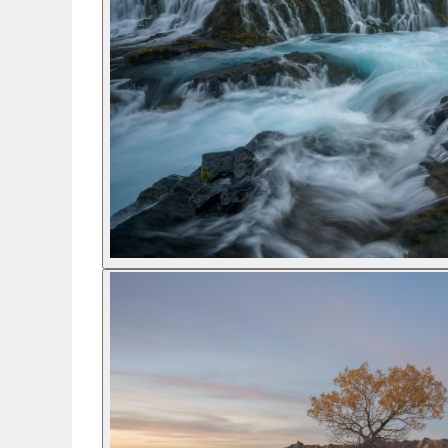
Genti foto
Genti Holster TopLoader
Genti, Troller Video
Rucsacuri Foto
Only One Shoulder - SlingShot
Tocuri si huse protectie aparate
Hamuri si Centuri foto
Curele Aparat - Umar
Genti Laptop si iPad
Hand Strap / Grip
Troller
Accesorii genti si trollere
Solid-State Drive (SSD)
Video / Camere si accesorii
Camere video profesionale