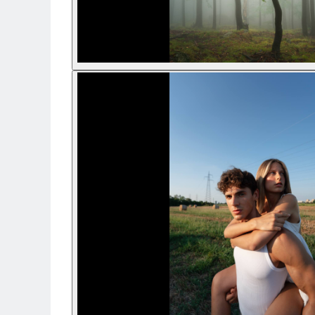
Trepiede si monopiede
Trepiede foto
Trepiede video
Trepied / Monopied Carbon
Trepiede pentru compacte /
webcam-uri
Monopiede foto/video
Cap trepied si monopied
Carucioare trepied (Dolly)
Placute cap trepied
Huse trepied / stativ lumini
Sina Focus pentru Macro
Accesorii trepiede si monopiede
Selfie Stick
Studio/Lumini si accesorii