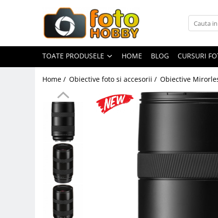
Toate Produsele
Aparate Foto
TOATE PRODUSELE
HOME
BLOG
CURSURI F
Aparate Foto Mirrorless
Home /
Obiective foto si accesorii /
Obiective Mirorle
Aparate Foto DSLR
Aparate Foto Compacte
Aparate foto instant
Aparate foto pe film
Cursuri foto
Obiective foto si accesorii
Obiective Mirorless
Obiective DSLR
Huse si tocuri protectie obiective
Obiective Cinematice