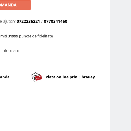
OMANDA
e ajutor?
0722236221
/
0770341460
imiti
31999
puncte de fidelitate
informatii
banda
Plata online prin LibraPay