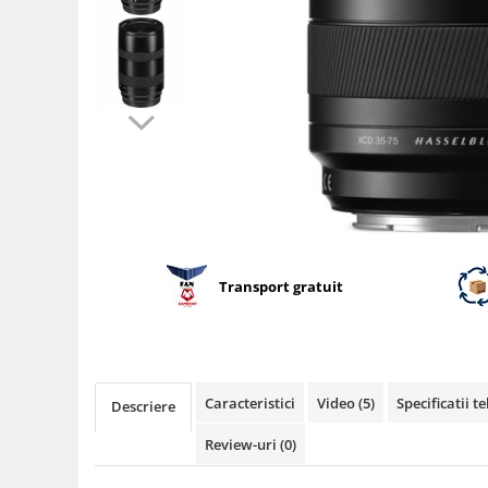
Parasolare
Teleconvertoare
Adaptoare montura / baioneta
Capace obiectiv si camera
Inele Macro
Filtre foto
Filtre Filet
Filtre tip Cokin
Filtre White Balance
Transport gratuit
Accesorii filtre
Convertoare pe filet foto video
Inele reductii obiective
Caracteristici
Video
(5)
Specificatii t
Curatare si intretinere
Descriere
Blitz-uri externe
Review-uri
(0)
Blitz-uri TTL - Dedicate