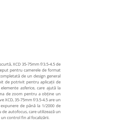
e scurtă, XCD 35-75mm f/3.5-4.5 de
ceput pentru camerele de format
 completată de un design general
it de potrivit pentru aplicații de
elemente asferice, care ajută la
 gama de zoom pentru a obține un
ctive XCD, 35-75mm f/3.5-4.5 are un
de expunere de până la 1/2000 de
ău de autofocus, care utilizează un
n control fin al focalizării.