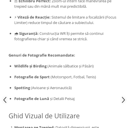
⚖️
Echilibru Perfect:
Zoom-ul intern face manevrarea pe
trepied sau din mână mult mai predictibilă.
⚡
Viteză de Reacție:
Sistemul de limitare a focalizării (Focus
Limiter) reduce timpul de căutare a subiectului.
🌧️
Siguranță:
Construcția WR îți permite să continui
fotografierea chiar și când vremea se strică.
Genuri de Fotografie Recomandate:
Wildlife și Birding
(Animale sălbatice și Păsări)
Fotografie de Sport
(Motorsport, Fotbal, Tenis)
Spotting
(Avioane și Aeronautică)
Fotografie de Lună
și Detalii Peisaj
Ghid Vizual de Utilizare
Montarea pe Trepied:
Datorită dimensiunii, este