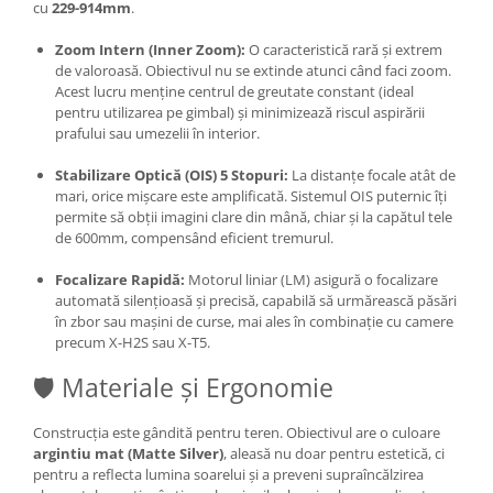
cu
229-914mm
.
Zoom Intern (Inner Zoom):
O caracteristică rară și extrem
de valoroasă. Obiectivul nu se extinde atunci când faci zoom.
Acest lucru menține centrul de greutate constant (ideal
pentru utilizarea pe gimbal) și minimizează riscul aspirării
prafului sau umezelii în interior.
Stabilizare Optică (OIS) 5 Stopuri:
La distanțe focale atât de
mari, orice mișcare este amplificată. Sistemul OIS puternic îți
permite să obții imagini clare din mână, chiar și la capătul tele
de 600mm, compensând eficient tremurul.
Focalizare Rapidă:
Motorul liniar (LM) asigură o focalizare
automată silențioasă și precisă, capabilă să urmărească păsări
în zbor sau mașini de curse, mai ales în combinație cu camere
precum X-H2S sau X-T5.
🛡️ Materiale și Ergonomie
Construcția este gândită pentru teren. Obiectivul are o culoare
argintiu mat (Matte Silver)
, aleasă nu doar pentru estetică, ci
pentru a reflecta lumina soarelui și a preveni supraîncălzirea