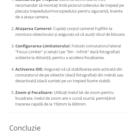
recomandat să montați întâi piciorul colierului de trepied pe
placuța trepiedului/monopiedului pentru siguranță, înainte
de a atașa camera.
Atașarea Camerei:
Cuplați corpul camerei Fujifilm la
montura obiectivului și asigurați-vă că auziți clicul de blocare.
Configurarea Limitatorului:
Folosiți comutatorul lateral
"Focus Limiter" și setați-l pe "5m - Infinit" dacă fotografiați
subiecte la distanță, pentru a accelera focalizarea.
Activarea OIS:
Asigurați-vă că stabilizarea este activată din
comutatorul de pe obiectiv (dacă fotografiați din mână) sau
dezactivată (dacă sunteți pe un trepied foarte stabil).
Zoom și Focalizare:
Utilizați inelul lat de zoom pentru
încadrare. Inelul de zoom are o cursă scurtă, permițând
trecerea rapidă de la 150mm la 600mm.
Concluzie