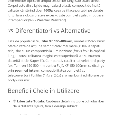
elementelor optice în timpul sesiunilor lungi sub soare direct.
Corpul este din aliaj de magneziu și plastic compozit de înaltă
calitate, cântărind doar
1605g
, ceea ce îl face purtabil pe durate
lungi fără a obosi brațele excesiv. Este complet sigilat împotriva
intemperiilor (WR - Weather Resistant).
🆚 Diferențiatori vs Alternative
Față de popularul
Fujifilm XF 100-400mm
, modelul 150-600mm
oferă o rază de acțiune semnificativ mai mare (+50% la capătul
tele), dar cu un compromis la luminozitate (f/8 vs f/5.6 la capătul
lung). Totuși, calitatea imaginii este superioară la 150-600mm
datorită sticlei Super ED. Comparativ cu alternativele third-party
(ex: Tamron 150-500mm pentru Fuji), XF 150-600mm se distinge
prin
zoom-ul intern
, compatibilitatea completă cu
teleconvertorii Fujifilm (1.4x și 2.0x) și o mai bună echilibrare pe
body-urile mici.
Beneficii Cheie în Utilizare
🦅
Libertate Totală:
Captează detalii invizibile ochiului liber
de la distanțe sigure, fără a deranja subiectul.