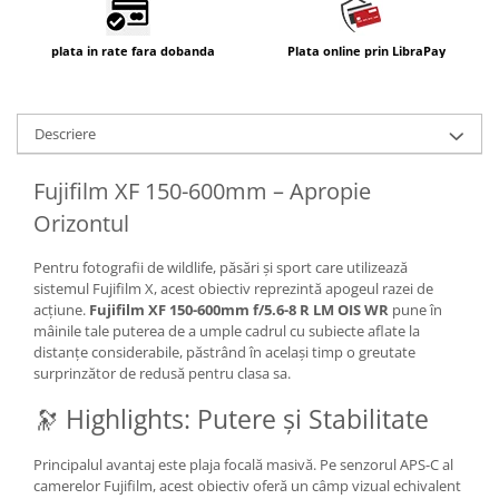
plata in rate fara dobanda
Plata online prin LibraPay
Descriere
Fujifilm XF 150-600mm – Apropie
Orizontul
Pentru fotografii de wildlife, păsări și sport care utilizează
sistemul Fujifilm X, acest obiectiv reprezintă apogeul razei de
acțiune.
Fujifilm XF 150-600mm f/5.6-8 R LM OIS WR
pune în
mâinile tale puterea de a umple cadrul cu subiecte aflate la
distanțe considerabile, păstrând în același timp o greutate
surprinzător de redusă pentru clasa sa.
🔭 Highlights: Putere și Stabilitate
Principalul avantaj este plaja focală masivă. Pe senzorul APS-C al
camerelor Fujifilm, acest obiectiv oferă un câmp vizual echivalent