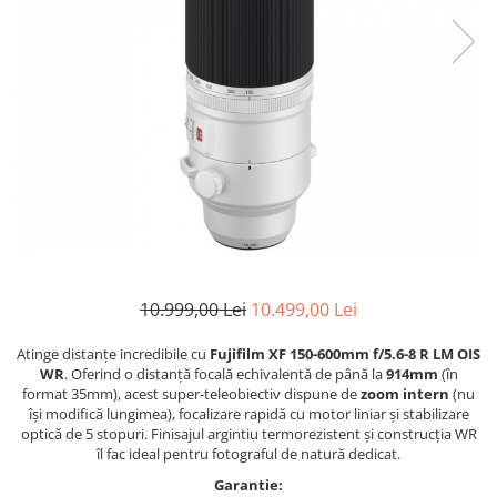
Bracket-uri si suporti
Selfie Stick
produs
Filtre White Balance
Incarcatoare acumulatori Foto-
Drone
Imprimante SECOND HAND
Video
Huse protectie blitz extern
Accesorii filtre
Declansatoare Radio si Infrarosu
Slider
Huse protectie acumulatori foto
Video - Convertoare pe filet
Convertoare pe filet foto video
Huse protectie filtre gel
Huse si genti pentru studio
Tablete grafice
Camere Video Compacte
Acumulatori si incarcatoare S.H.
Inele reductii obiective
Becuri si lampa blitz studio
Adaptoare pentru convertoare sau
Adaptoare pentru compacte
Curatare si intretinere
filtre
Suruburi si piulite, adaptoare de
Diverse S.H.
trecere
Alimentatoare 220V
Genti, huse, curele
Calibrare expunere
Cabluri
Carcase de tip Cage, pentru
integrare in sisteme video
complexe
10.999,00 Lei
10.499,00 Lei
Curatare Senzor
Huse de ploaie
Atinge distanțe incredibile cu
Fujifilm XF 150-600mm f/5.6-8 R LM OIS
WR
. Oferind o distanță focală echivalentă de până la
914mm
(în
Microfoane / Reportofoane
format 35mm), acest super-teleobiectiv dispune de
zoom intern
(nu
Nivela patina
își modifică lungimea), focalizare rapidă cu motor liniar și stabilizare
optică de 5 stopuri. Finisajul argintiu termorezistent și construcția WR
Ocular
îl fac ideal pentru fotograful de natură dedicat.
Transmitator de fisiere fara fir
Garantie: