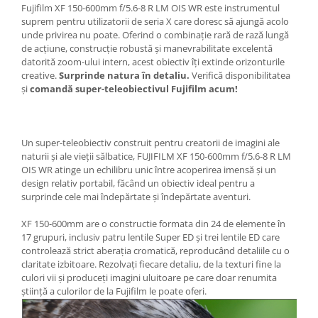
Fujifilm XF 150-600mm f/5.6-8 R LM OIS WR este instrumentul
suprem pentru utilizatorii de seria X care doresc să ajungă acolo
unde privirea nu poate. Oferind o combinație rară de rază lungă
de acțiune, construcție robustă și manevrabilitate excelentă
datorită zoom-ului intern, acest obiectiv îți extinde orizonturile
creative.
Surprinde natura în detaliu.
Verifică disponibilitatea
și
comandă super-teleobiectivul Fujifilm acum!
Un super-teleobiectiv construit pentru creatorii de imagini ale
naturii și ale vieții sălbatice, FUJIFILM XF 150-600mm f/5.6-8 R LM
OIS WR atinge un echilibru unic între acoperirea imensă și un
design relativ portabil, făcând un obiectiv ideal pentru a
surprinde cele mai îndepărtate și îndepărtate aventuri.
XF 150-600mm are o constructie formata din 24 de elemente în
17 grupuri, inclusiv patru lentile Super ED și trei lentile ED care
controlează strict aberația cromatică, reproducând detaliile cu o
claritate izbitoare.
Rezolvați fiecare detaliu, de la texturi fine la
culori vii și produceți imagini uluitoare pe care doar renumita
știință a culorilor de la Fujifilm le poate oferi.