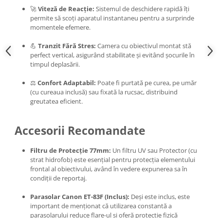
🚀
Viteză de Reacție:
Sistemul de deschidere rapidă îți
permite să scoți aparatul instantaneu pentru a surprinde
momentele efemere.
💪
Tranzit Fără Stres:
Camera cu obiectivul montat stă
perfect vertical, asigurând stabilitate și evitând șocurile în
timpul deplasării.
⚖️
Confort Adaptabil:
Poate fi purtată pe curea, pe umăr
(cu cureaua inclusă) sau fixată la rucsac, distribuind
greutatea eficient.
Accesorii Recomandate
Filtru de Protecție 77mm:
Un filtru UV sau Protector (cu
strat hidrofob) este esențial pentru protecția elementului
frontal al obiectivului, având în vedere expunerea sa în
condiții de reportaj.
Parasolar Canon ET-83F (Inclus):
Deși este inclus, este
important de menționat că utilizarea constantă a
parasolarului reduce flare-ul și oferă protecție fizică