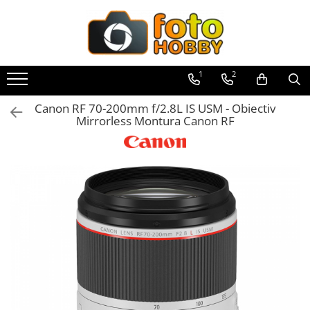
Aparate Foto
Obiective foto si accesorii
Blitz-uri externe
Accesorii Aparate Digitale
Genti, Rucsacuri, Troller foto
Video / Camere si accesorii
Trepiede si monopiede
Studio/Lumini si accesorii
Imprimante si Consumabile
Filme foto si scanere film
Binocluri, Lupe si Telescoape
Aparate de colectie
Second Hand
Aparate Foto Mirrorless
Obiective Mirorless
Blitz-uri TTL - Dedicate
Carduri memorie, Cititoare
Genti foto
Camere video profesionale
Trepiede foto
Blitz-uri studio
Cartuse si cerneluri
Materiale foto alb-negru
Binocluri
Aparate foto de colectie reflex,
Aparate foto SECOND HAND
1
2
format 24x36mm
Aparate Foto DSLR
Obiective DSLR
Compatibil Sony
Carduri memorie
Genti Holster TopLoader
Camere Video Cinematice
Trepiede video
Blitz-uri mobile, cu acumulatori
Imprimante
Aparate foto unica folosinta
Lunete
Aparate foto Mirrorless (SH)
Aparate foto de colectie, cu burduf
Blitz-uri circulare (Macro)
Cititoare carduri
Camere video de actiune
Aparate foto DSLR (SH)
Canon RF 70-200mm f/2.8L IS USM - Obiectiv
Aparate Foto Compacte
Huse si tocuri protectie obiective
Genti, Troller Video
Trepied / Monopied Carbon
Softbox-uri
Scannere Documente
Filme instant FUJI INSTAX
Accesorii pentru Lunete si
Mirrorless Montura Canon RF
Telescoape
Aparate foto de colectie , cu vizare
Huse protectie card memorie
Aparate foto SLR (pe film) (SH)
Adaptoare stativ port umbrela si
Accesorii camere video de actiune
Aparate foto instant
Obiective Cinematice
Rucsacuri Foto
Trepiede pentru compacte /
Accesorii Blitz-uri studio
Hartie foto
Chimicale developare film alb-
laterala
blitz TTL
Grip-uri
Aparate Foto Compacte (SH)
webcam-uri
negru
Accesorii drone
Aparate foto pe film
Parasolare
Only One Shoulder - SlingShot
Lampi lumina continua
Aparate foto de colectie TLR -
Obiective foto SECOND HAND
Comander TTL
Telecomenzi
Monopiede foto/video
diapozitive 35mm color
Acumulatori camere video
Biobiective
Cursuri foto
Teleconvertoare
Tocuri si huse protectie aparate
Stative/boom-uri pentru lumini
Obiective foto Mirrorless (SH)
Cabluri TTL
LCD protectie
Cap trepied si monopied
diapozitive late 120mm color
Lampi video
Aparate foto de colectie , Stereo
Adaptoare montura / baioneta
Hamuri si Centuri foto
Cleme blitz fasung lumina, spigoti
Obiective foto DSLR (SH)
Cabluri si Patine Sincron
Recordere audio digitale
Carucioare trepied (Dolly)
negative 35mm alb-negru
Stabilizatoare (Gimbal) / Steady
Aparate foto de colectie -
Capace obiectiv si camera
Curele Aparat - Umar
Fundaluri
Obiective foto SLR (pe film) (SH)
Alimentare auxiliara blitz
Cam
Acumulatori si baterii
Miniaturi
Placute cap trepied
negative 35mm color
Accesorii pentru obiective ,
Inele Macro
Genti Laptop si iPad
Suporti pentru fundaluri
Protectie patina apa, ploaie
Huse Protectie / Ploaie camere
Acumulatori Foto
SECOND HAND
Accesorii pt. aparate foto de
Huse trepied / stativ lumini
negative late 120mm alb-negru
Filtre foto
Hand Strap / Grip
Blende
video
colectie
Acumulatori AA/AAA (R6/R3)) si
Bounce-uri, Softbox-uri
Blitz-uri externe + accesorii ,
Sina Focus pentru Macro
negative late 120mm color
Filtre Filet
incarcatoare
Troller
Umbrele
Accesorii diverse pt camere video
SECOND HAND
Aparate de colectie de tip Box-
Ring-Flash Adaptor
Accesorii trepiede si monopiede
Scanere Film
Filtre tip Cokin
Baterii
Camera
Accesorii genti si trollere
Corturi si mese pt. fotografia de
Camere Video Cinematice
Blitz-uri studio , SECOND HAND