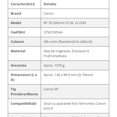
Caracteristică
Detaliu
Brand
Canon
Model
RF 70-200mm f/2.8L IS USM
Cod/SKU
3792C005AA
Culoare
Alb-crem (Rezistență la căldură)
Material
Aliaj de magneziu, Etanșare la
Praf/Umiditate
Greutate
Aprox. 1070 g
Dimensiuni (L x
Aprox. 146 x 89.9 mm (la 70mm)
D)
Tip
Canon RF
Prindere/Monte
Compatibilități
Doar cu aparatele foto Mirrorless Canon
EOS R