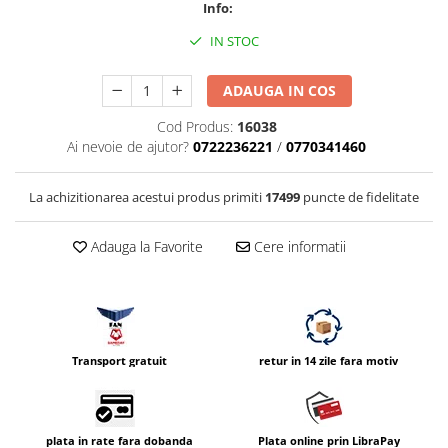
Info:
Vizor
IN STOC
Accesorii diverse
ADAUGA IN COS
Cod Produs:
16038
Ai nevoie de ajutor?
0722236221
/
0770341460
La achizitionarea acestui produs primiti
17499
puncte de fidelitate
Adauga la Favorite
Cere informatii
Transport gratuit
retur in 14 zile fara motiv
plata in rate fara dobanda
Plata online prin LibraPay