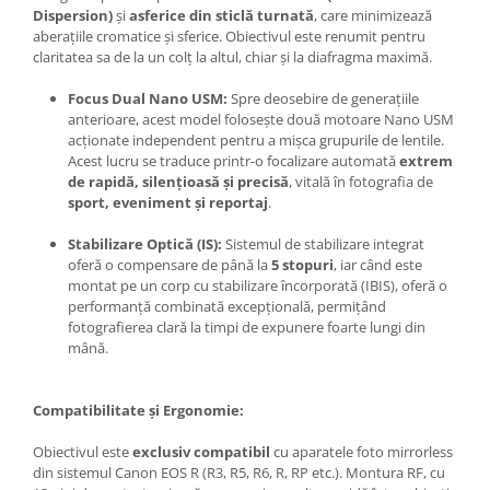
Dispersion)
și
asferice din sticlă turnată
, care minimizează
aberațiile cromatice și sferice. Obiectivul este renumit pentru
claritatea sa de la un colț la altul, chiar și la diafragma maximă.
Focus Dual Nano USM:
Spre deosebire de generațiile
anterioare, acest model folosește două motoare Nano USM
acționate independent pentru a mișca grupurile de lentile.
Acest lucru se traduce printr-o focalizare automată
extrem
de rapidă, silențioasă și precisă
, vitală în fotografia de
sport, eveniment și reportaj
.
Stabilizare Optică (IS):
Sistemul de stabilizare integrat
oferă o compensare de până la
5 stopuri
, iar când este
montat pe un corp cu stabilizare încorporată (IBIS), oferă o
performanță combinată excepțională, permițând
fotografierea clară la timpi de expunere foarte lungi din
mână.
Compatibilitate și Ergonomie:
Obiectivul este
exclusiv compatibil
cu aparatele foto mirrorless
din sistemul Canon EOS R (R3, R5, R6, R, RP etc.). Montura RF, cu