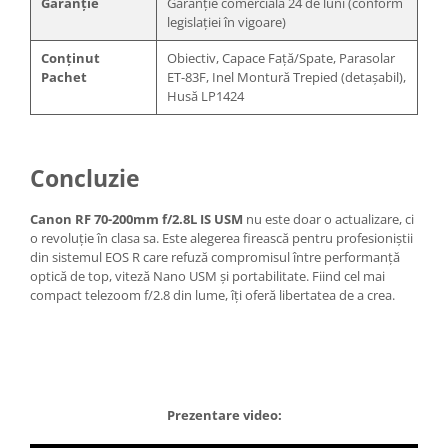
Garanție
Garanție comercială 24 de luni (conform
legislației în vigoare)
Conținut
Obiectiv, Capace Față/Spate, Parasolar
Pachet
ET-83F, Inel Montură Trepied (detașabil),
Husă LP1424
Concluzie
Canon RF 70-200mm f/2.8L IS USM
nu este doar o actualizare, ci
o revoluție în clasa sa. Este alegerea firească pentru profesioniștii
din sistemul EOS R care refuză compromisul între performanță
optică de top, viteză Nano USM și portabilitate. Fiind cel mai
compact telezoom f/2.8 din lume, îți oferă libertatea de a crea.
Prezentare video: