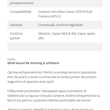
Blitz-uri studio
prindere/monte
Blitz-uri mobile, cu acumulatori
Compatibilități
Camere mirrorless Canon EOS R (Full-
Frame și APS-C)
Softbox-uri
Garanție
Comercială, conform legislației
Accesorii Blitz-uri studio
Lampi lumina continua
Conținut
Obiectiv, Capac față (E-43), Capac spate
pachet
(RF)
Stative/boom-uri pentru lumini
Cleme blitz fasung lumina, spigoti
Fundaluri
Ghid vizual de montaj și utilizare
Suporti pentru fundaluri
Blende
Oprirea echipamentului: Pentru a proteja senzorul aparatului
foto de praf și a evita scurtcircuite la nivelul pinilor de contact,
Umbrele
asigură-te că aparatul este oprit.
Corturi si mese pt. fotografia de
produs
Înlăturarea protecțiilor: Detașează capacul posterior al
obiectivului și capacul corpului camerei, ținând echipamentul cu
Declansatoare Radio si Infrarosu
fața în jos pentru a preveni căderea particulelor pe senzor.
Huse si genti pentru studio
Alinierea corectă: Identifică indicatorul roșu de pe montura