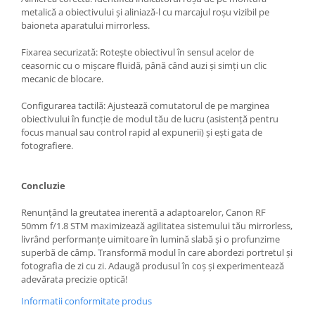
Becuri si lampa blitz studio
metalică a obiectivului și aliniază-l cu marcajul roșu vizibil pe
baioneta aparatului mirrorless.
Suruburi si piulite, adaptoare de
trecere
Fixarea securizată: Rotește obiectivul în sensul acelor de
ceasornic cu o mișcare fluidă, până când auzi și simți un clic
Calibrare expunere
mecanic de blocare.
Imprimante si Consumabile
Configurarea tactilă: Ajustează comutatorul de pe marginea
Cartuse si cerneluri
obiectivului în funcție de modul tău de lucru (asistență pentru
Imprimante
focus manual sau control rapid al expunerii) și ești gata de
fotografiere.
Scannere Documente
Hartie foto
Concluzie
Filme foto si scanere film
Renunțând la greutatea inerentă a adaptoarelor, Canon RF
Materiale foto alb-negru
50mm f/1.8 STM maximizează agilitatea sistemului tău mirrorless,
Aparate foto unica folosinta
livrând performanțe uimitoare în lumină slabă și o profunzime
superbă de câmp. Transformă modul în care abordezi portretul și
Filme instant FUJI INSTAX
fotografia de zi cu zi. Adaugă produsul în coș și experimentează
Chimicale developare film alb-
adevărata precizie optică!
negru
Informatii conformitate produs