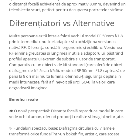
o distanță focală echivalentă de aproximativ 80mm, devenind un
Genti foto
teleobiectiv scurt, perfect pentru decuparea portretelor strânse.
Genti Holster TopLoader
Diferențiatori vs Alternative
Genti, Troller Video
Rucsacuri Foto
Multe persoane ezită între a folosi vechiul model EF 50mm f/1.8
prin intermediul unui inel adaptor și a achiziționa versiunea
Only One Shoulder - SlingShot
nativă RF. Diferența constă în ergonomie și echilibru. Versiunea
Tocuri si huse protectie aparate
RF elimină greutatea și lungimea inutilă a adaptorului, păstrând
profilul aparatului extrem de subțire și ușor de transportat.
Hamuri si Centuri foto
Comparativ cu un obiectiv de kit standard (care oferă de obicei
diafragme de f/4.5 sau f/5.6), modelul RF 50mm f/1.8 captează de
Curele Aparat - Umar
până la 8 ori mai multă lumină, oferindu-ți siguranță deplină în
Genti Laptop si iPad
medii întunecate, fără a fi nevoit să urci ISO-ul la valori care
degradează imaginea.
Hand Strap / Grip
Troller
Beneficii reale
Accesorii genti si trollere
👁️ O nouă perspectivă: Distanța focală reproduce modul în care
vede ochiul uman, oferind proporții realiste și imagini neforțate.
Solid-State Drive (SSD)
Video / Camere si accesorii
✨ Fundaluri spectaculoase: Diafragma circulară cu 7 lamele
Camere video profesionale
transformă orice fundal într-un bokeh fin, artistic, care scoate