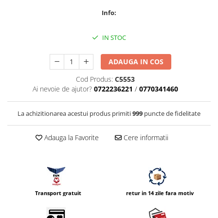
Compatibil Sony
Info:
Blitz-uri circulare (Macro)
Adaptoare stativ port umbrela si
IN STOC
blitz TTL
Comander TTL
ADAUGA IN COS
Cabluri TTL
Cod Produs:
C5553
Ai nevoie de ajutor?
0722236221
/
0770341460
Cabluri si Patine Sincron
Alimentare auxiliara blitz
La achizitionarea acestui produs primiti
999
puncte de fidelitate
Protectie patina apa, ploaie
Bounce-uri, Softbox-uri
Adauga la Favorite
Cere informatii
Ring-Flash Adaptor
Bracket-uri si suporti
Huse protectie blitz extern
Transport gratuit
retur in 14 zile fara motiv
Huse protectie filtre gel
Accesorii Aparate Digitale