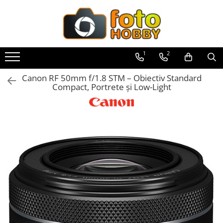
Toate Produsele
Aparate Foto
1
2
Aparate Foto Mirrorless
Canon RF 50mm f/1.8 STM – Obiectiv Standard
Aparate Foto DSLR
Compact, Portrete și Low-Light
Aparate Foto Compacte
Aparate foto instant
Aparate foto pe film
Cursuri foto
Obiective foto si accesorii
Obiective Mirorless
Obiective DSLR
Huse si tocuri protectie obiective
Obiective Cinematice