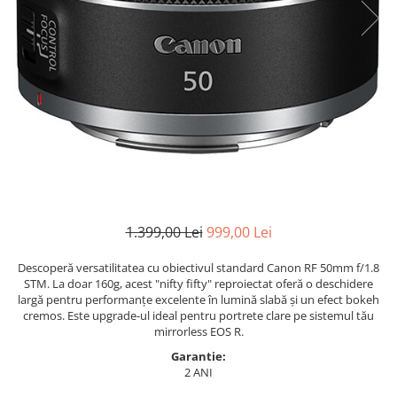
Parasolare
Teleconvertoare
Adaptoare montura / baioneta
Capace obiectiv si camera
Inele Macro
Filtre foto
Filtre Filet
Filtre tip Cokin
Filtre White Balance
1.399,00 Lei
999,00 Lei
Accesorii filtre
Descoperă versatilitatea cu obiectivul standard Canon RF 50mm f/1.8
Convertoare pe filet foto video
STM. La doar 160g, acest "nifty fifty" reproiectat oferă o deschidere
largă pentru performanțe excelente în lumină slabă și un efect bokeh
Inele reductii obiective
cremos. Este upgrade-ul ideal pentru portrete clare pe sistemul tău
Curatare si intretinere
mirrorless EOS R.
Garantie:
Blitz-uri externe
2 ANI
Blitz-uri TTL - Dedicate