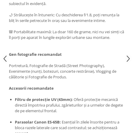
subiectul în evidență.
Camere Video Cinematice
Camere video de actiune
🌙 Strălucește în întuneric: Cu deschiderea f/1.8, poți renunța la
bliț în serile petrecute în oraș sau la evenimente intime.
Accesorii camere video de actiune
🎒 Portabilitate maximă: La doar 160 de grame, nici nu vei simți că
Accesorii drone
îl porți pe aparat în lungile explorări urbane sau montane.
Acumulatori camere video
Lampi video
Gen fotografie recomandat
Stabilizatoare (Gimbal) / Steady
Portretură, Fotografie de Stradă (Street Photography),
Cam
Evenimente (nunți, botezuri, concerte restrânse), Vlogging de
Huse Protectie / Ploaie camere
călătorie și Fotografie de Produs.
video
Accesorii recomandate
Accesorii diverse pt camere video
Filtru de protecție UV (43mm):
Oferă protecție mecanică
Camere Video Cinematice
directă împotriva prafului, zgârieturilor și a urmelor de degete
Drone
de pe elementul frontal.
Slider
Parasolar Canon ES-65B:
Esențial în zilele însorite pentru a
Camere Video Compacte
bloca razele laterale care scad contrastul; se achiziționează