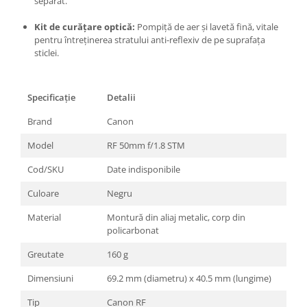
separat.
Trepiede si monopiede
Trepiede foto
Kit de curățare optică:
Pompiță de aer și lavetă fină, vitale
pentru întreținerea stratului anti-reflexiv de pe suprafața
Trepiede video
sticlei.
Trepied / Monopied Carbon
Trepiede pentru compacte /
Specificație
Detalii
webcam-uri
Brand
Canon
Monopiede foto/video
Model
RF 50mm f/1.8 STM
Cap trepied si monopied
Carucioare trepied (Dolly)
Cod/SKU
Date indisponibile
Placute cap trepied
Culoare
Negru
Huse trepied / stativ lumini
Material
Montură din aliaj metalic, corp din
policarbonat
Sina Focus pentru Macro
Accesorii trepiede si monopiede
Greutate
160 g
Selfie Stick
Dimensiuni
69.2 mm (diametru) x 40.5 mm (lungime)
Studio/Lumini si accesorii
Tip
Canon RF