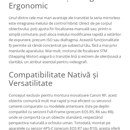
Ergonomic
Adaptoare pentru convertoare sau
filtre
Unul dintre cele mai mari avantaje ale tranziției la seria mirrorless
Alimentatoare 220V
este integrarea inelului de control hibrid. Direct de pe corpul
obiectivului, poți ajusta fin focalizarea manuală sau, printr-o
Cabluri
simplă comutare, poți aloca inelului modificarea rapidă a setărilor
de expunere, precum ISO sau diafragma. Această funcționalitate
Carcase de tip Cage, pentru
îți permite să rămâi concentrat pe subiectul tău, fără a mai privi
integrare in sisteme video
meniurile aparatului. Mai mult, motorul de focalizare STM
complexe
Curatare Senzor
(Stepping Motor) asigură o tranziție lină și extrem de silențioasă a
clarității, un atribut esențial pentru videografi.
Huse de ploaie
Compatibilitate Nativă și
Microfoane / Reportofoane
Versatilitate
Nivela patina
Ocular
Conceput exclusiv pentru montura inovatoare Canon RF, acest
Transmitator de fisiere fara fir
obiectiv comunică mult mai rapid și mai eficient cu senzorul
camerei comparativ cu modelele anterioare. Este pe deplin
Vizor
compatibil cu senzorii Full-Frame (precum EOS R5, R6 sau R8),
unde se comportă ca un obiectiv standard, respectând
Accesorii diverse
perspectiva naturală a ochiului uman. Totodată, montat pe
Genti, Rucsacuri, Troller foto
aparatele cu senzor APS-C (precum EOS R7 sau R10), acesta oferă