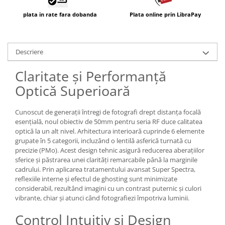
Carduri memorie, Cititoare
plata in rate fara dobanda
Plata online prin LibraPay
Carduri memorie
Cititoare carduri
Huse protectie card memorie
Descriere
Grip-uri
Claritate și Performanță
Telecomenzi
Optică Superioară
LCD protectie
Recordere audio digitale
Cunoscut de generații întregi de fotografi drept distanța focală
Acumulatori si baterii
esențială, noul obiectiv de 50mm pentru seria RF duce calitatea
optică la un alt nivel. Arhitectura interioară cuprinde 6 elemente
Acumulatori Foto
grupate în 5 categorii, incluzând o lentilă asferică turnată cu
Acumulatori AA/AAA (R6/R3)) si
precizie (PMo). Acest design tehnic asigură reducerea aberațiilor
sferice și păstrarea unei clarități remarcabile până la marginile
incarcatoare
cadrului. Prin aplicarea tratamentului avansat Super Spectra,
Baterii
reflexiile interne și efectul de ghosting sunt minimizate
Incarcatoare acumulatori Foto-
considerabil, rezultând imagini cu un contrast puternic și culori
Video
vibrante, chiar și atunci când fotografiezi împotriva luminii.
Huse protectie acumulatori foto
Control Intuitiv și Design
Tablete grafice