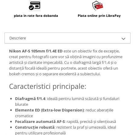
Carduri memorie, Cititoare
Carduri memorie
plata in rate fara dobanda
Plata online prin LibraPay
Cititoare carduri
Huse protectie card memorie
Grip-uri
Descriere
Telecomenzi
Nikon AF-S 105mm f/1.4E ED
este un obiectiv fix de excepție,
LCD protectie
creat pentru fotografii care vor să obțină imagini cu profunzime
artistică și claritate impecabilă. Cu o diafragmă largă f/1.4 și o
Recordere audio digitale
distanță focală ideală pentru portrete, acest obiectiv oferă un
Acumulatori si baterii
bokeh cremos și o separare excelentă a subiectului.
Acumulatori Foto
Caracteristici principale:
Acumulatori AA/AAA (R6/R3)) si
incarcatoare
Diafragmă f/1.4
: ideală pentru lumină scăzută și fundaluri
Baterii
blurate
Elemente ED (Extra-low Dispersion)
: reduc aberațiile
Incarcatoare acumulatori Foto-
cromatice
Video
Focalizare automată AF-S
: rapidă, precisă și silențioasă
Huse protectie acumulatori foto
Construcție robustă
: rezistent la praf și umezeală, ideal
pentru utilizare profesională
Tablete grafice