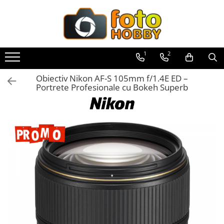
Toate Produsele
Aparate Foto
1
2
Aparate Foto Mirrorless
Obiectiv Nikon AF-S 105mm f/1.4E ED –
Aparate Foto DSLR
Portrete Profesionale cu Bokeh Superb
Aparate Foto Compacte
Aparate foto instant
Aparate foto pe film
Cursuri foto
Obiective foto si accesorii
Obiective Mirorless
Obiective DSLR
Huse si tocuri protectie obiective
Obiective Cinematice