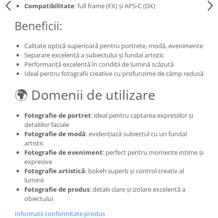
Compatibilitate
: full frame (FX) și APS-C (DX)
Adaptoare pentru convertoare sau
filtre
Beneficii:
Alimentatoare 220V
Calitate optică superioară pentru portrete, modă, evenimente
Cabluri
Separare excelentă a subiectului și fundal artistic
Performanță excelentă în condiții de lumină scăzută
Carcase de tip Cage, pentru
Ideal pentru fotografii creative cu profunzime de câmp redusă
integrare in sisteme video
complexe
🌍 Domenii de utilizare
Curatare Senzor
Huse de ploaie
Fotografie de portret
: ideal pentru captarea expresiilor și
Microfoane / Reportofoane
detaliilor faciale
Fotografie de modă
: evidențiază subiectul cu un fundal
Nivela patina
artistic
Fotografie de eveniment
: perfect pentru momente intime și
Ocular
expresive
Transmitator de fisiere fara fir
Fotografie artistică
: bokeh superb și control creativ al
luminii
Vizor
Fotografie de produs
: detalii clare și izolare excelentă a
Accesorii diverse
obiectului
Genti, Rucsacuri, Troller foto
Informatii conformitate produs