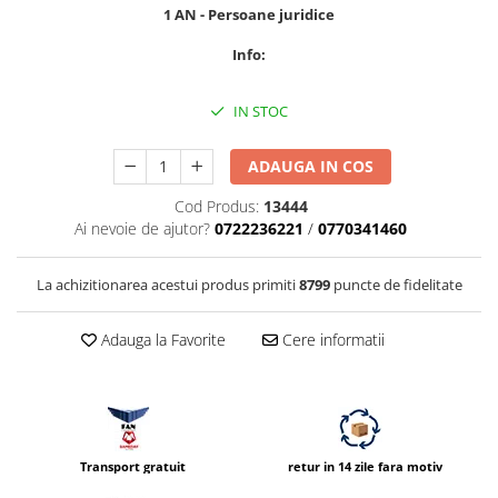
Compatibil Sony
1 AN - Persoane juridice
Blitz-uri circulare (Macro)
Info:
Adaptoare stativ port umbrela si
blitz TTL
IN STOC
Comander TTL
ADAUGA IN COS
Cabluri TTL
Cabluri si Patine Sincron
Cod Produs:
13444
Ai nevoie de ajutor?
0722236221
/
0770341460
Alimentare auxiliara blitz
Protectie patina apa, ploaie
La achizitionarea acestui produs primiti
8799
puncte de fidelitate
Bounce-uri, Softbox-uri
Adauga la Favorite
Cere informatii
Ring-Flash Adaptor
Bracket-uri si suporti
Huse protectie blitz extern
Huse protectie filtre gel
Transport gratuit
retur in 14 zile fara motiv
Accesorii Aparate Digitale