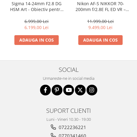
Sigma 14-24mm F2.8 DG
Nikon AF-S NIKKOR 70-
Trepiede si monopiede
HSM Art - Obiectiv pentru
200mm f/2.8E FL ED VR –
Trepiede foto
Nikon FX
Obiectiv Telefoto
Profesional
6.999,00 Lei
11.999,00 Lei
Trepiede video
6.199,00 Lei
9.499,00 Lei
Trepied / Monopied Carbon
ADAUGA IN COS
ADAUGA IN COS
Trepiede pentru compacte /
webcam-uri
Monopiede foto/video
Cap trepied si monopied
SOCIAL
Carucioare trepied (Dolly)
Urmareste-ne in social media
Placute cap trepied
Huse trepied / stativ lumini
Sina Focus pentru Macro
SUPORT CLIENTI
Accesorii trepiede si monopiede
Luni - Vineri 10.30 - 19.00
Selfie Stick
0722236221
Studio/Lumini si accesorii
0770341460