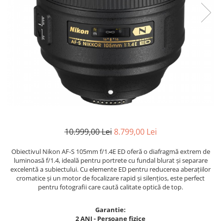
Parasolare
Teleconvertoare
Adaptoare montura / baioneta
Capace obiectiv si camera
Inele Macro
Filtre foto
Filtre Filet
Filtre tip Cokin
Filtre White Balance
10.999,00 Lei
8.799,00 Lei
Accesorii filtre
Obiectivul Nikon AF-S 105mm f/1.4E ED oferă o diafragmă extrem de
Convertoare pe filet foto video
luminoasă f/1.4, ideală pentru portrete cu fundal blurat și separare
Inele reductii obiective
excelentă a subiectului. Cu elemente ED pentru reducerea aberațiilor
cromatice și un motor de focalizare rapid și silențios, este perfect
Curatare si intretinere
pentru fotografii care caută calitate optică de top.
Blitz-uri externe
Garantie:
Blitz-uri TTL - Dedicate
2 ANI - Persoane fizice