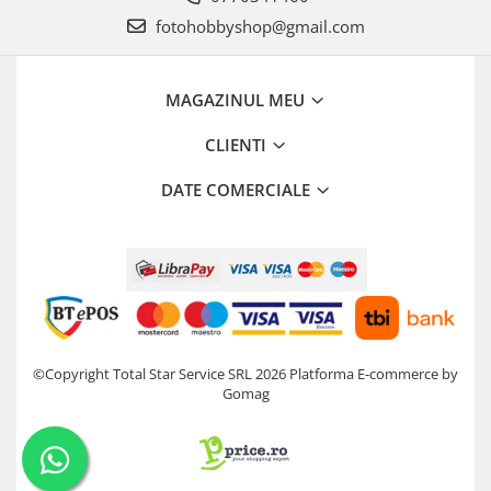
Blitz-uri studio
fotohobbyshop@gmail.com
Blitz-uri mobile, cu acumulatori
Softbox-uri
MAGAZINUL MEU
Accesorii Blitz-uri studio
CLIENTI
Lampi lumina continua
Stative/boom-uri pentru lumini
DATE COMERCIALE
Cleme blitz fasung lumina, spigoti
Fundaluri
Suporti pentru fundaluri
Blende
Umbrele
©Copyright Total Star Service SRL 2026
Platforma E-commerce by
Corturi si mese pt. fotografia de
Gomag
produs
Declansatoare Radio si Infrarosu
Huse si genti pentru studio