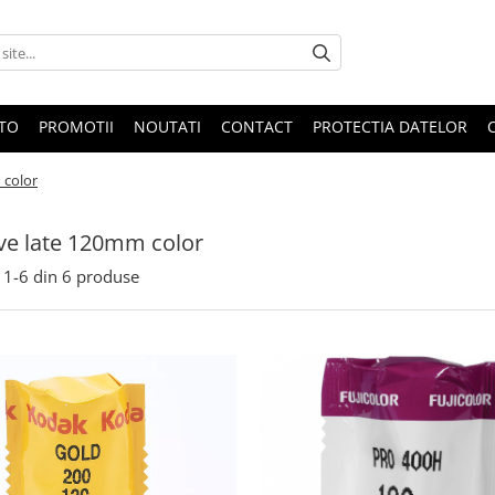
OTO
PROMOTII
NOUTATI
CONTACT
PROTECTIA DATELOR
 color
ve late 120mm color
1-
6
din
6
produse