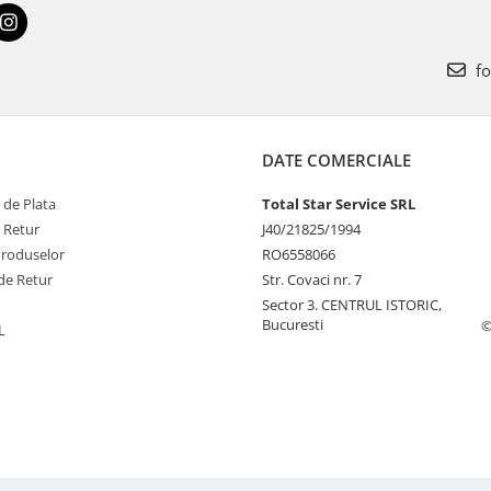
fo
DATE COMERCIALE
 de Plata
Total Star Service SRL
e Retur
J40/21825/1994
Produselor
RO6558066
de Retur
Str. Covaci nr. 7
Sector 3. CENTRUL ISTORIC,
Bucuresti
©
L