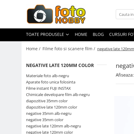
Toate Produsele
Aparate Foto
TOATE PRODUSELE
HOME
BLOG
CURSURI F
Aparate Foto Mirrorless
Home /
Filme foto si scanere film /
negative late 120mm
Aparate Foto DSLR
Aparate Foto Compacte
negati
NEGATIVE LATE 120MM COLOR
Aparate foto instant
Afiseaza:
Materiale foto alb-negru
Aparate foto pe film
Aparate foto unica folosinta
Cursuri foto
Filme instant FUJI INSTAX
Chimicale developare film alb-negru
Obiective foto si accesorii
diapozitive 35mm color
Obiective Mirorless
diapozitive late 120mm color
Obiective DSLR
negative 35mm alb-negru
negative 35mm color
Huse si tocuri protectie obiective
negative late 120mm alb-negru
Obiective Cinematice
negative late 120mm color