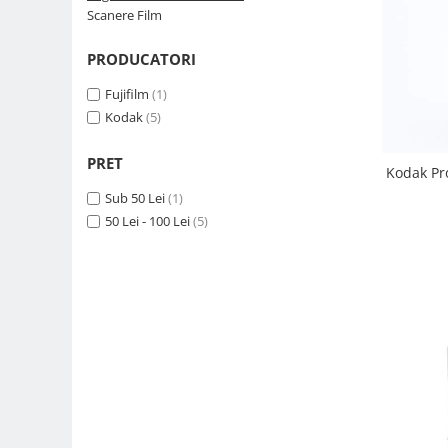
Scanere Film
Parasolare
Teleconvertoare
PRODUCATORI
Adaptoare montura / baioneta
Fujifilm
(1)
Capace obiectiv si camera
Kodak
(5)
Inele Macro
PRET
Kodak Pr
Filtre foto
Sub 50 Lei
(1)
Filtre Filet
50 Lei - 100 Lei
(5)
Filtre tip Cokin
Filtre White Balance
Accesorii filtre
Convertoare pe filet foto video
Inele reductii obiective
Curatare si intretinere
Blitz-uri externe
Blitz-uri TTL - Dedicate