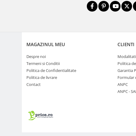
Carduri memorie, Cititoare
Carduri memorie
Cititoare carduri
Huse protectie card memorie
Grip-uri
MAGAZINUL MEU
CLIENTI
Telecomenzi
LCD protectie
Despre noi
Modalitati
Termeni si Conditii
Politica d
Recordere audio digitale
Politica de Confidentialitate
Garantia 
Acumulatori si baterii
Politica de livrare
Formular 
Acumulatori Foto
Contact
ANPC
Acumulatori AA/AAA (R6/R3)) si
ANPC - SA
incarcatoare
Baterii
Incarcatoare acumulatori Foto-
Video
Huse protectie acumulatori foto
Tablete grafice