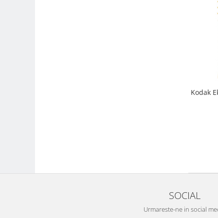
Compatibil Sony
Blitz-uri circulare (Macro)
Adaptoare stativ port umbrela si
blitz TTL
Comander TTL
Cabluri TTL
Cabluri si Patine Sincron
Kodak Ektar 100, fi
Alimentare auxiliara blitz
Protectie patina apa, ploaie
Bounce-uri, Softbox-uri
Ring-Flash Adaptor
Bracket-uri si suporti
Huse protectie blitz extern
SOCIAL
Huse protectie filtre gel
Urmareste-ne in social me
Accesorii Aparate Digitale