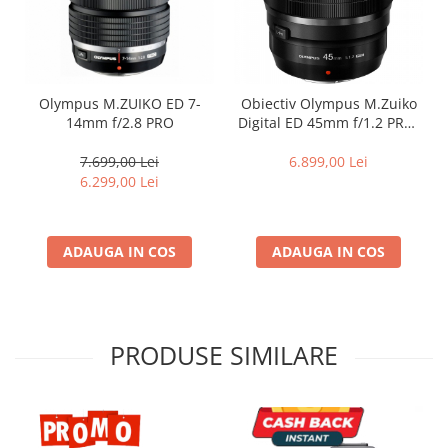
Olympus M.ZUIKO ED 7-
Obiectiv Olympus M.Zuiko
14mm f/2.8 PRO
Digital ED 45mm f/1.2 PRO,
Montură Micro Four Thirds,
Portret 90mm (Echivalent),
7.699,00 Lei
6.899,00 Lei
Feathered Bokeh, Weather
6.299,00 Lei
Sealed, Negru
ADAUGA IN COS
ADAUGA IN COS
PRODUSE SIMILARE