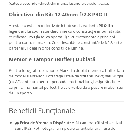
(câteva secunde) direct din mână, lăsând trepiedul acasă.
Obiectivul din Kit: 12-40mm f/2.8 PRO II
Acesta nu este un obiectiv de kit obișnuit. Varianta
PRO II
a
legendarului zoom standard vine cu o construcție îmbunătățită,
certificată
IP53
(la fel ca aparatul) și cu tratamente optice noi
pentru contrast maxim. Cu o deschidere constantă de f/2.8, este
partenerul ideal în orice condiții de lumină.
Memorie Tampon (Buffer) Dublată
Pentru fotografii de acțiune, Mark II a dublat memoria buffer față
de modelul anterior. Poți trage rafale de
120 fps
(RAW) sau
50 fps
(cu AF continuu) pentru perioade mult mai lungi, asigurându-te
că prinzi momentul perfect, fie că e vorba de o pasăre în zbor sau
de un sportiv.
Beneficii Funcționale
🌧️
Frica de Vreme a Dispărut:
Atât camera, cât și obiectivul
sunt IP53. Poți fotografia în ploaie torențială fără husă de