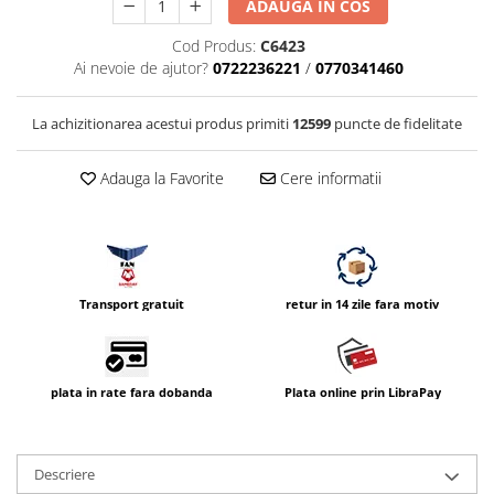
ADAUGA IN COS
Cod Produs:
C6423
Ai nevoie de ajutor?
0722236221
/
0770341460
La achizitionarea acestui produs primiti
12599
puncte de fidelitate
Adauga la Favorite
Cere informatii
Transport gratuit
retur in 14 zile fara motiv
plata in rate fara dobanda
Plata online prin LibraPay
Descriere