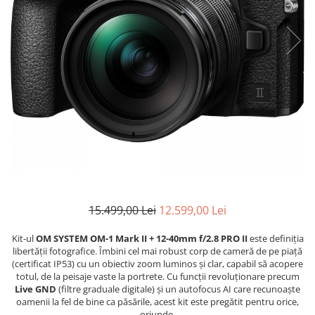
Bracket-uri si suporti
Selfie Stick
produs
Filtre White Balance
Incarcatoare acumulatori Foto-
Drone
Imprimante SECOND HAND
Video
Huse protectie blitz extern
Accesorii filtre
Declansatoare Radio si Infrarosu
Slider
Huse protectie acumulatori foto
Video - Convertoare pe filet
Convertoare pe filet foto video
Huse protectie filtre gel
Huse si genti pentru studio
Tablete grafice
Camere Video Compacte
Acumulatori si incarcatoare S.H.
Inele reductii obiective
Becuri si lampa blitz studio
Adaptoare pentru convertoare sau
Adaptoare pentru compacte
Curatare si intretinere
filtre
Suruburi si piulite, adaptoare de
Diverse S.H.
trecere
Alimentatoare 220V
Genti, huse, curele
Calibrare expunere
Cabluri
Carcase de tip Cage, pentru
integrare in sisteme video
complexe
Curatare Senzor
15.499,00 Lei
12.599,00 Lei
Huse de ploaie
Kit-ul
OM SYSTEM OM-1 Mark II + 12-40mm f/2.8 PRO II
este definiția
Microfoane / Reportofoane
libertății fotografice. Îmbini cel mai robust corp de cameră de pe piață
Nivela patina
(certificat IP53) cu un obiectiv zoom luminos și clar, capabil să acopere
totul, de la peisaje vaste la portrete. Cu funcții revoluționare precum
Ocular
Live GND
(filtre graduale digitale) și un autofocus AI care recunoaște
oamenii la fel de bine ca păsările, acest kit este pregătit pentru orice,
Transmitator de fisiere fara fir
oriunde.