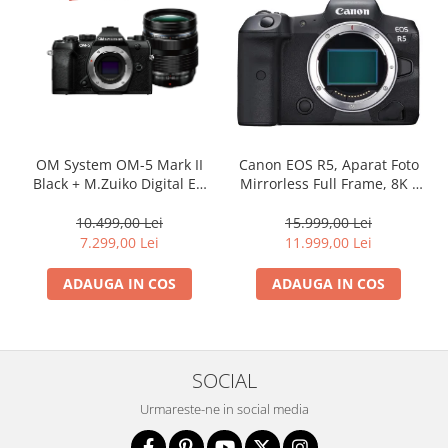
OM System OM-5 Mark II
Canon EOS R5, Aparat Foto
Black + M.Zuiko Digital ED
Mirrorless Full Frame, 8K -
12-40mm F2.8 PRO II Lens
body
Kit – camera mirrorless
10.499,00 Lei
15.999,00 Lei
Micro Four Thirds 20.4MP
7.299,00 Lei
11.999,00 Lei
ADAUGA IN COS
ADAUGA IN COS
SOCIAL
Urmareste-ne in social media