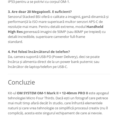
IP53 pentru a se potrivi cu corpul OM-1.
3. Are doar 20 Megapixeli. E suficient?
Senzorul Stacked BSI oferă o calitate a imaginii, gamă dinamică și
performanță la ISO mare superioară multor senzori APS-C de
rezoluție mai mare. Pentru detalii extreme, modul
Handheld
High Res
generează imagini de 50MP (sau 80MP pe trepied) cu
detalii incredibile, superioare camerelor full-frame
standard.
4. Pot folosi încărcătorul de telefon?
Da, camera suportă USB-PD (Power Delivery), deci se poate
încărca și alimenta direct de la un power bank puternic sau
încărcător de laptop/telefon pe USB-C.
Concluzie
Kit-ul
OM SYSTEM OM-1 Mark II + 12-40mm PRO II
este apogeul
tehnologiei Micro Four Thirds. Dacă ești un fotograf care petrece
mai mult timp afară decât în studio, care înfruntă elementele
naturii și care vrea tehnologie ce simplifică procesul creativ (nu îl
complică), acesta este singurul echipament de care ai nevoie.