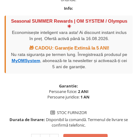
Vizor
Info:
Accesorii diverse
Seasonal SUMMER Rewards | OM SYSTEM / Olympus
☀️
Economisește inteligent vara asta! Ai discount instant inclus
în preț. Ofertă activă până la 16.08.2026.
🎁 CADOU: Garanție Extinsă la 5 ANI!
Nu rata siguranța pe termen lung. Înregistrează produsul pe
MyOMSystem
, abonează-te la newsletter și activează-ți cei
5 ani de garanție.
Garantie:
Persoane fizice:
2 ANI
Persoane juridice:
1 AN
STOC FURNIZOR
Durata de livrare:
Disponibil la comandă. Termenul de livrare se
confirmă telefonic.