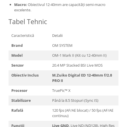
Macro:
Obiectivul 12-40mm are capacități semi-macro
excelente.
Tabel Tehnic
Caracteristică
Detalii
Brand
OM SYSTEM
Model
OM-1 Mark II (Kit cu 12-40mm II)
Senzor
20.4 MP Stacked BSI Live MOS
Obiectiv Inclus
M.Zuiko Digital ED 12-40mm f/2.8
PRO II
Procesor
TruePic™ X
Stabilizare
Până la 8.5 Stopuri (Sync IS)
Rafală
120 fps (AF/AE blocat) / 50 fps (AF/AE
continuu)
Funcții
Live GND
, Live ND (ND128), High Res