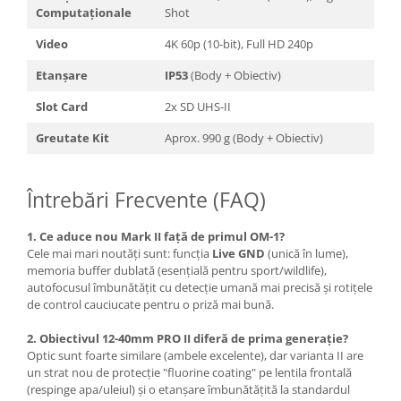
Computaționale
Shot
Video
4K 60p (10-bit), Full HD 240p
Etanșare
IP53
(Body + Obiectiv)
Slot Card
2x SD UHS-II
Greutate Kit
Aprox. 990 g (Body + Obiectiv)
Întrebări Frecvente (FAQ)
1. Ce aduce nou Mark II față de primul OM-1?
Cele mai mari noutăți sunt: funcția
Live GND
(unică în lume),
memoria buffer dublată (esențială pentru sport/wildlife),
autofocusul îmbunătățit cu detecție umană mai precisă și rotițele
de control cauciucate pentru o priză mai bună.
2. Obiectivul 12-40mm PRO II diferă de prima generație?
Optic sunt foarte similare (ambele excelente), dar varianta II are
un strat nou de protecție "fluorine coating" pe lentila frontală
(respinge apa/uleiul) și o etanșare îmbunătățită la standardul