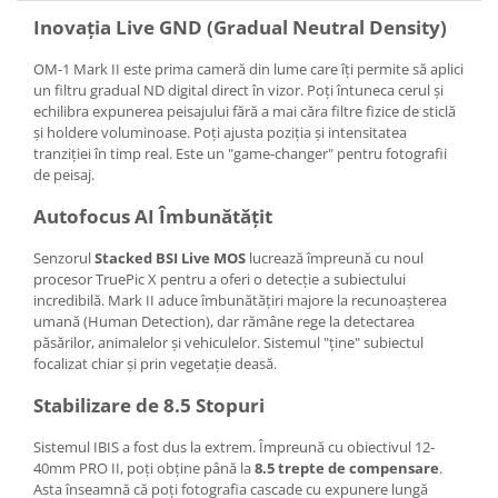
Inovația Live GND (Gradual Neutral Density)
OM-1 Mark II este prima cameră din lume care îți permite să aplici
un filtru gradual ND digital direct în vizor. Poți întuneca cerul și
echilibra expunerea peisajului fără a mai căra filtre fizice de sticlă
și holdere voluminoase. Poți ajusta poziția și intensitatea
tranziției în timp real. Este un "game-changer" pentru fotografii
de peisaj.
Autofocus AI Îmbunătățit
Senzorul
Stacked BSI Live MOS
lucrează împreună cu noul
procesor TruePic X pentru a oferi o detecție a subiectului
incredibilă. Mark II aduce îmbunătățiri majore la recunoașterea
umană (Human Detection), dar rămâne rege la detectarea
păsărilor, animalelor și vehiculelor. Sistemul "ține" subiectul
focalizat chiar și prin vegetație deasă.
Stabilizare de 8.5 Stopuri
Sistemul IBIS a fost dus la extrem. Împreună cu obiectivul 12-
40mm PRO II, poți obține până la
8.5 trepte de compensare
.
Asta înseamnă că poți fotografia cascade cu expunere lungă