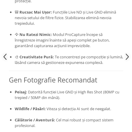
protecție.
🎒
Rucsac Mai Ușor:
Funcțiile Live ND și Live GND elimină
nevoia setului de filtre fizice. Stabilizarea elimină nevoia
trepiedului.
🦅
Nu Ratezi Nimic:
Modul ProCapture începe să
înregistreze imagini înainte să apeși complet pe buton,
garantând capturarea acțiunii imprevizibile.
🎨
Creativitate Pură:
Te concentrezi pe compoziție și lumină,
lăsând camera să gestioneze expunerea complexă.
Gen Fotografie Recomandat
Peisaj:
Datorită funcției Live GND și High Res Shot (80MP cu
trepied / 50MP din mână).
Wildlife / Păsări:
Viteza și detecția AI sunt de neegalat.
Călătorie / Aventură:
Cel mai robust și compact sistem
profesional.