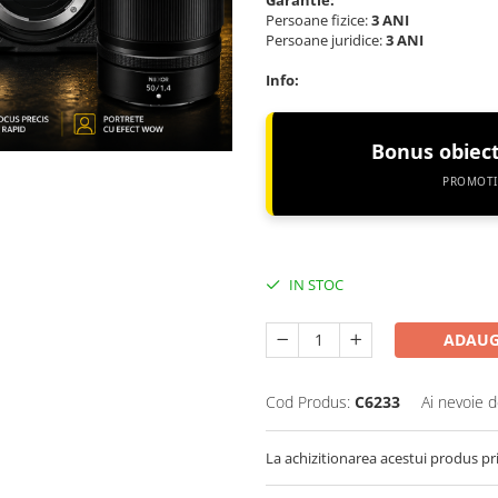
Garantie:
Persoane fizice:
3 ANI
Persoane juridice:
3 ANI
Info:
Bonus obiec
PROMOTIE
IN STOC
ADAUG
Cod Produs:
C6233
Ai nevoie d
La achizitionarea acestui produs pr