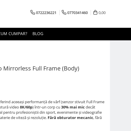
0722236221
0770341460
0,00
CUM CUMPAR?
BLOG
 Mirrorless Full Frame (Body)
oferind aceeași performanță de vârf (senzor stivuit Full Frame
aptură video
8K/60p
) într-un corp cu
30% mai mic
decât
l pentru profesioniștii din sport, evenimente și videografie
erie de viteză și rezoluție.
Fără obturator mecanic
, fără