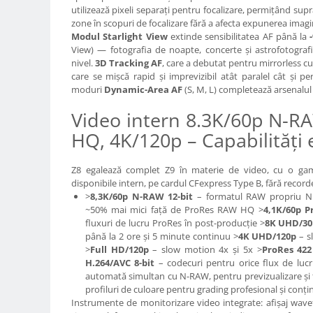
utilizează pixeli separați pentru focalizare, permițând su
Camere Video Cinematice
zone în scopuri de focalizare fără a afecta expunerea imagini
Camere video de actiune
Modul Starlight View
extinde sensibilitatea AF până la
View) — fotografia de noapte, concerte și astrofotografie
Accesorii camere video de actiune
nivel.
3D Tracking AF
, care a debutat pentru mirrorless c
care se mișcă rapid și imprevizibil atât paralel cât și p
Accesorii drone
moduri
Dynamic-Area AF
(S, M, L) completează arsenalul
Acumulatori camere video
Video intern 8.3K/60p N-
Lampi video
HQ, 4K/120p – Capabilități 
Stabilizatoare (Gimbal) / Steady
Cam
Z8 egalează complet Z9 în materie de video, cu o gamă
Huse Protectie / Ploaie camere
disponibile intern, pe cardul CFexpress Type B, fără record
video
>
8,3K/60p N-RAW 12-bit
– formatul RAW propriu Nik
~50% mai mici față de ProRes RAW HQ >
4,1K/60p 
Accesorii diverse pt camere video
fluxuri de lucru ProRes în post-producție >
8K UHD/30
Camere Video Cinematice
până la 2 ore și 5 minute continuu >
4K UHD/120p
– s
>
Full HD/120p
– slow motion 4x și 5x >
ProRes 422
Drone
H.264/AVC 8-bit
– codecuri pentru orice flux de luc
automată simultan cu N-RAW, pentru previzualizare și t
Slider
profiluri de culoare pentru grading profesional și con
Camere Video Compacte
Instrumente de monitorizare video integrate: afișaj wave