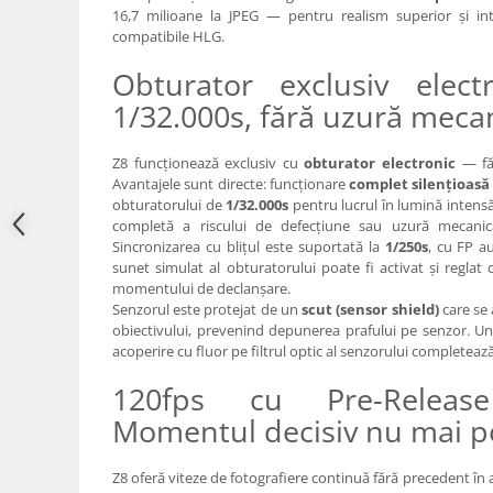
16,7 milioane la JPEG — pentru realism superior și int
Adaptoare pentru convertoare sau
compatibile HLG.
filtre
Obturator exclusiv elect
Alimentatoare 220V
1/32.000s, fără uzură meca
Cabluri
Carcase de tip Cage, pentru
Z8 funcționează exclusiv cu
obturator electronic
— fă
integrare in sisteme video
Avantajele sunt directe: funcționare
complet silențioasă
complexe
obturatorului de
1/32.000s
pentru lucrul în lumină intensă
Curatare Senzor
completă a riscului de defecțiune sau uzură mecanică 
Huse de ploaie
Sincronizarea cu blițul este suportată la
1/250s
, cu FP a
sunet simulat al obturatorului poate fi activat și reglat
Microfoane / Reportofoane
momentului de declanșare.
Senzorul este protejat de un
scut (sensor shield)
care se
Nivela patina
obiectivului, prevenind depunerea prafului pe senzor. Un 
Ocular
acoperire cu fluor pe filtrul optic al senzorului completează
Transmitator de fisiere fara fir
120fps cu Pre-Relea
Vizor
Momentul decisiv nu mai p
Accesorii diverse
Z8 oferă viteze de fotografiere continuă fără precedent în 
Genti, Rucsacuri, Troller foto