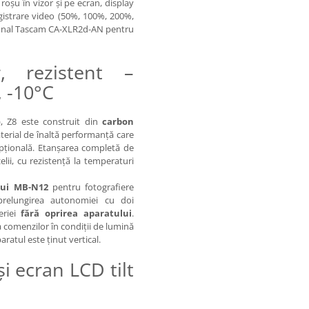
roșu în vizor și pe ecran, display
egistrare video (50%, 100%, 200%,
țional Tascam CA-XLR2d-AN pentru
, rezistent –
 -10°C
, Z8 este construit din
carbon
rial de înaltă performanță care
pțională. Etanșarea completă de
lii, cu rezistență la temperaturi
ului MB-N12
pentru fotografiere
 prelungirea autonomiei cu doi
eriei
fără oprirea aparatului
.
ea comenzilor în condiții de lumină
ratul este ținut vertical.
i ecran LCD tilt