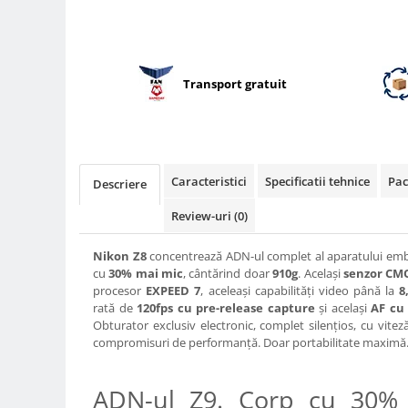
Compatibil Sony
Blitz-uri circulare (Macro)
Adaptoare stativ port umbrela si
blitz TTL
Transport gratuit
Comander TTL
Cabluri TTL
Cabluri si Patine Sincron
Caracteristici
Specificatii tehnice
Pac
Descriere
Alimentare auxiliara blitz
Review-uri
(0)
Protectie patina apa, ploaie
Bounce-uri, Softbox-uri
Nikon Z8
concentrează ADN-ul complet al aparatului emb
cu
30% mai mic
, cântărind doar
910g
. Același
senzor CMO
Ring-Flash Adaptor
procesor
EXPEED 7
, aceleași capabilități video până la
8
Bracket-uri si suporti
rată de
120fps cu pre-release capture
și același
AF cu
Obturator exclusiv electronic, complet silențios, cu vit
Huse protectie blitz extern
compromisuri de performanță. Doar portabilitate maximă
Huse protectie filtre gel
ADN-ul Z9. Corp cu 30% 
Accesorii Aparate Digitale