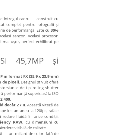
pe întregul cadru — construit cu
tat complet pentru fotografii și
terie de performanță. Este cu
30%
Același senzor. Același procesor.
i mai ușor, perfect echilibrat pe
SI 45,7MP și
P în format FX (35,9 x 23,9mm)
 de pixeli
. Designul stivuit oferă
storsiunile de tip rolling shutter
gură performanță superioară la ISO
02.400
.
id decât Z7 II
. Această viteză de
pe instantaneu la 120fps, rafale
redare fluidă în orice condiții.
iciency RAW
, cu dimensiuni cu
rdere vizibilă de calitate.
ți
— un miliard de culori față de