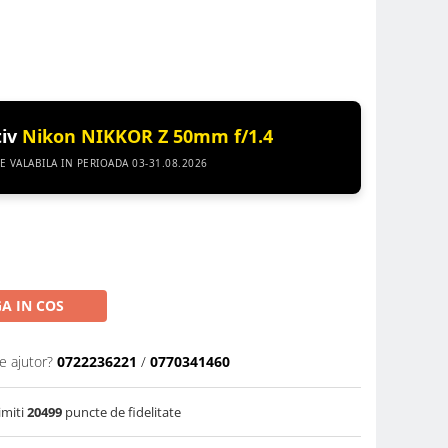
tiv
Nikon NIKKOR Z 50mm f/1.4
 VALABILA IN PERIOADA 03-31.08.2026
A IN COS
e ajutor?
0722236221
/
0770341460
imiti
20499
puncte de fidelitate