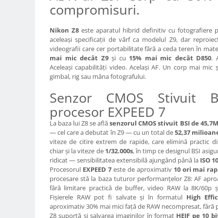
Carduri memorie, Cititoare
compromisuri.
Carduri memorie
Nikon Z8
este aparatul hibrid definitiv cu fotografiere 
Cititoare carduri
aceleași specificații de vârf ca modelul Z9, dar reproiec
Huse protectie card memorie
videografii care cer portabilitate fără a ceda teren în ma
Grip-uri
mai mic decât Z9
și cu
15% mai mic decât D850
. 
Aceleași capabilități video. Același AF. Un corp mai mic ș
Telecomenzi
gimbal, rig sau mâna fotografului.
LCD protectie
Senzor CMOS Stivuit B
Recordere audio digitale
procesor EXPEED 7
Acumulatori si baterii
La baza lui Z8 se află
senzorul CMOS stivuit BSI de 45,7M
— cel care a debutat în Z9 — cu un total de
52,37 milioane
Acumulatori Foto
viteze de citire extrem de rapide, care elimină practic di
Acumulatori AA/AAA (R6/R3)) si
chiar și la viteze de
1/32.000s
, în timp ce designul BSI asi
incarcatoare
ridicat — sensibilitatea extensibilă ajungând până la
ISO 1
Baterii
Procesorul
EXPEED 7
este de aproximativ
10 ori mai rap
procesare stă la baza tuturor performanțelor Z8: AF aproa
Incarcatoare acumulatori Foto-
fără limitare practică de buffer, video RAW la 8K/60p și 
Video
Fișierele RAW pot fi salvate și în formatul
High Eff
Huse protectie acumulatori foto
aproximativ 30% mai mici față de RAW necompresat, fără pie
Tablete grafice
Z8 suportă și salvarea imaginilor în format
HEIF pe 10 bi