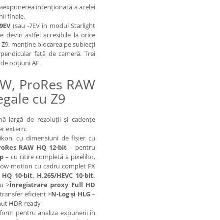
praexpunerea intenționată a acelei
i finale.
-9EV
(sau -7EV în modul Starlight
 devin astfel accesibile la orice
u Z9, menține blocarea pe subiecți
erpendicular față de cameră. Trei
 de opțiuni AF.
RAW, ProRes RAW
egale cu Z9
 largă de rezoluții și cadențe
er extern:
on, cu dimensiuni de fișier cu
ProRes RAW HQ 12-bit
– pentru
p
– cu citire completă a pixelilor,
low motion cu cadru complet FX
 HQ 10-bit, H.265/HEVC 10-bit,
ru >
Înregistrare proxy Full HD
ransfer eficient >
N-Log și HLG
–
ținut HDR-ready
form pentru analiza expunerii în