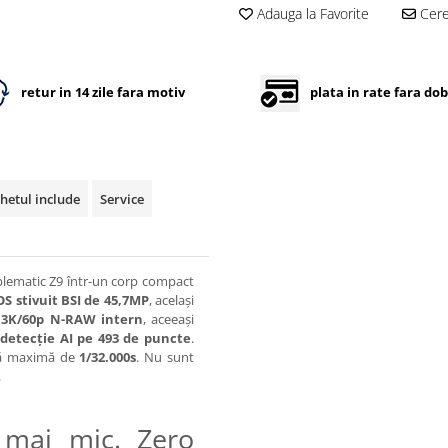
Adauga la Favorite
Cere 
retur in 14 zile fara motiv
plata in rate fara do
hetul include
Service
lematic Z9 într-un corp compact
S stivuit BSI de 45,7MP
, același
,3K/60p N-RAW intern
, aceeași
 detecție AI pe 493 de puncte
.
eză maximă de
1/32.000s
. Nu sunt
.
mai mic. Zero