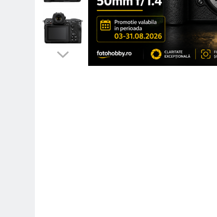
Parasolare
Teleconvertoare
Adaptoare montura / baioneta
Capace obiectiv si camera
Inele Macro
Filtre foto
Filtre Filet
Filtre tip Cokin
Filtre White Balance
Accesorii filtre
Convertoare pe filet foto video
Inele reductii obiective
Curatare si intretinere
Blitz-uri externe
Blitz-uri TTL - Dedicate