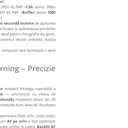
e)
:
– JPEG 45,7MP >
C30:
aprox. 30fps
EF) 45,7MP >
Buffer:
peste
1000
)
a
o secundă înainte
de apăsarea
fala începe la apăsarea pe jumătate
 ideal pentru fotografia de sport,
omentul decisiv precedă reacția
compozit care ilustrează o serie
ning – Precizie
te
acoperă întreaga suprafață a
ps
— sincronizat cu viteza de
ofundă)
moșteniți direct din Z9
 modurile Auto-Area AF, focalizare
 persoane (față, ochi, corp), pisici,
nuri.
AF pe ochi
a fost optimizat
unea ochilor în cadru.
Backlit AF