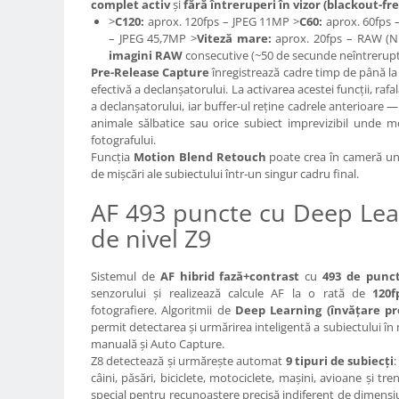
complet activ
și
fără întreruperi în vizor (blackout-fre
Genti foto
>
C120:
aprox. 120fps – JPEG 11MP >
C60:
aprox. 60fps 
– JPEG 45,7MP >
Viteză mare:
aprox. 20fps – RAW (N
Genti Holster TopLoader
imagini RAW
consecutive (~50 de secunde neîntrerupt
Genti, Troller Video
Pre-Release Capture
înregistrează cadre timp de până l
efectivă a declanșatorului. La activarea acestei funcții, ra
Rucsacuri Foto
a declanșatorului, iar buffer-ul reține cadrele anterioare —
animale sălbatice sau orice subiect imprevizibil unde m
Only One Shoulder - SlingShot
fotografului.
Tocuri si huse protectie aparate
Funcția
Motion Blend Retouch
poate crea în cameră un 
de mișcări ale subiectului într-un singur cadru final.
Hamuri si Centuri foto
AF 493 puncte cu Deep Lear
Curele Aparat - Umar
de nivel Z9
Genti Laptop si iPad
Hand Strap / Grip
Sistemul de
AF hibrid fază+contrast
cu
493 de punc
Troller
senzorului și realizează calcule AF la o rată de
120f
fotografiere. Algoritmii de
Deep Learning (învățare pr
Accesorii genti si trollere
permit detectarea și urmărirea inteligentă a subiectului în
manuală și Auto Capture.
Solid-State Drive (SSD)
Z8 detectează și urmărește automat
9 tipuri de subiecți
:
Video / Camere si accesorii
câini, păsări, biciclete, motociclete, mașini, avioane și tre
Camere video profesionale
special pentru recunoaștere precisă indiferent de dimensi