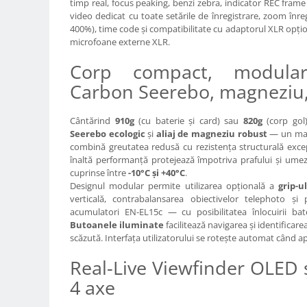
timp real, focus peaking, benzi zebra, indicator REC frame 
Trepiede si monopiede
video dedicat cu toate setările de înregistrare, zoom înr
Trepiede foto
400%), time code și compatibilitate cu adaptorul XLR op
microfoane externe XLR.
Trepiede video
Corp compact, modular
Trepied / Monopied Carbon
Carbon Seerebo, magneziu,
Trepiede pentru compacte /
webcam-uri
Cântărind
910g
(cu baterie și card) sau
820g
(corp gol)
Monopiede foto/video
Seerebo ecologic
și
aliaj de magneziu robust
— un mate
Cap trepied si monopied
combină greutatea redusă cu rezistența structurală exce
înaltă performanță protejează împotriva prafului și umeze
Carucioare trepied (Dolly)
cuprinse între
-10°C și +40°C
.
Designul modular permite utilizarea opțională a
grip-
Placute cap trepied
verticală, contrabalansarea obiectivelor telephoto și
Huse trepied / stativ lumini
acumulatori EN-EL15c — cu posibilitatea înlocuirii bat
Butoanele iluminate
facilitează navigarea și identificar
Sina Focus pentru Macro
scăzută. Interfața utilizatorului se rotește automat când apa
Accesorii trepiede si monopiede
Real-Live Viewfinder OLED ș
Selfie Stick
4 axe
Studio/Lumini si accesorii