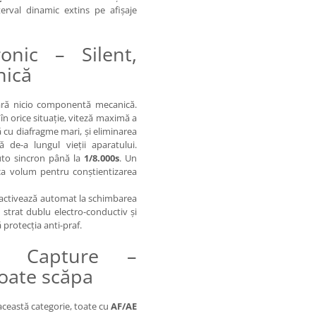
erval dinamic extins pe afișaje
ronic – Silent,
nică
ră nicio componentă mecanică.
în orice situație, viteză maximă a
 cu diafragme mari, și eliminarea
de-a lungul vieții aparatului.
uto sincron până la
1/8.000s
. Un
 ca volum pentru conștientizarea
 activează automat la schimbarea
strat dublu electro-conductiv și
 protecția anti-praf.
se Capture –
oate scăpa
această categorie, toate cu
AF/AE