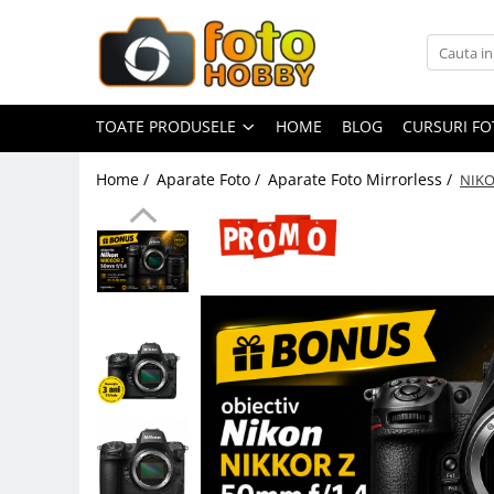
Toate Produsele
Aparate Foto
TOATE PRODUSELE
HOME
BLOG
CURSURI F
Aparate Foto Mirrorless
Home /
Aparate Foto /
Aparate Foto Mirrorless /
NIKON
Aparate Foto DSLR
Aparate Foto Compacte
Aparate foto instant
Aparate foto pe film
Cursuri foto
Obiective foto si accesorii
Obiective Mirorless
Obiective DSLR
Huse si tocuri protectie obiective
Obiective Cinematice