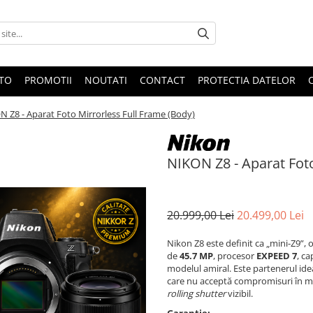
OTO
PROMOTII
NOUTATI
CONTACT
PROTECTIA DATELOR
 Z8 - Aparat Foto Mirrorless Full Frame (Body)
NIKON Z8 - Aparat Foto
20.999,00 Lei
20.499,00 Lei
Nikon Z8 este definit ca „mini-Z9”, 
de
45.7 MP
, procesor
EXPEED 7
, c
modelul amiral. Este partenerul idea
care nu acceptă compromisuri în mat
rolling shutter
vizibil.