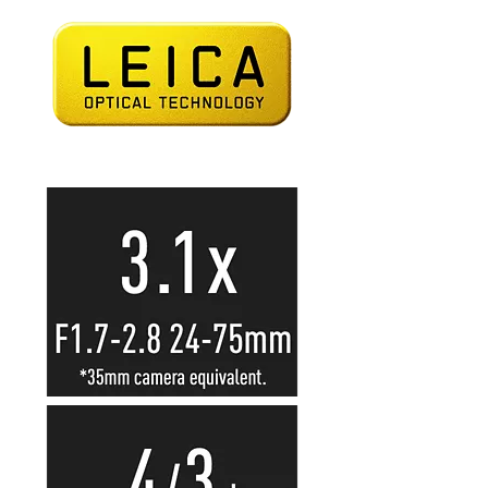
Adaptoare pentru convertoare sau
filtre
Alimentatoare 220V
Cabluri
Carcase de tip Cage, pentru
integrare in sisteme video
complexe
Curatare Senzor
Huse de ploaie
Microfoane / Reportofoane
Nivela patina
Ocular
Transmitator de fisiere fara fir
Vizor
Accesorii diverse
Genti, Rucsacuri, Troller foto