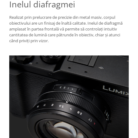
Inelul diafragmei
Realizat prin prelucrare de precizie din metal masiv, corpul
obiectivului are un finisaj de înaltă calitate. Inelul de diafragmă
amplasat în partea frontală vă permite să controlați intuitiv
cantitatea de lumină care pătrunde în obiectiv, chiar și atunci
când priviți prin vizor.