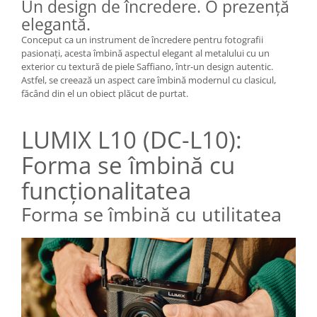
Un design de încredere. O prezență
Blitz-uri studio
elegantă.
Blitz-uri mobile, cu acumulatori
Conceput ca un instrument de încredere pentru fotografii
Softbox-uri
pasionați, acesta îmbină aspectul elegant al metalului cu un
exterior cu textură de piele Saffiano, într-un design autentic.
Accesorii Blitz-uri studio
Astfel, se creează un aspect care îmbină modernul cu clasicul,
făcând din el un obiect plăcut de purtat.
Lampi lumina continua
Stative/boom-uri pentru lumini
LUMIX L10 (DC-L10):
Cleme blitz fasung lumina, spigoti
Forma se îmbină cu
Fundaluri
funcționalitatea
Suporti pentru fundaluri
Blende
Forma se îmbină cu utilitatea
Umbrele
Corturi si mese pt. fotografia de
produs
Declansatoare Radio si Infrarosu
Huse si genti pentru studio