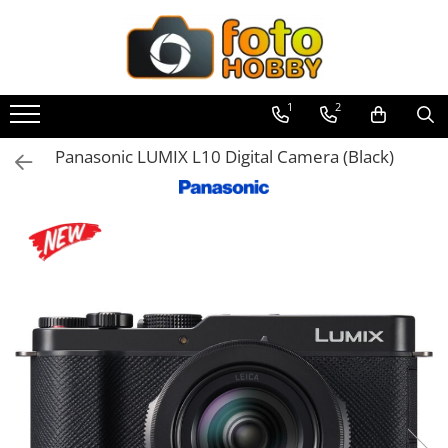
Toate Produsele
Aparate Foto
1
2
Aparate Foto Mirrorless
Panasonic LUMIX L10 Digital Camera (Black)
Aparate Foto DSLR
Aparate Foto Compacte
Aparate foto instant
Aparate foto pe film
Cursuri foto
Obiective foto si accesorii
Obiective Mirorless
Obiective DSLR
Huse si tocuri protectie obiective
Obiective Cinematice