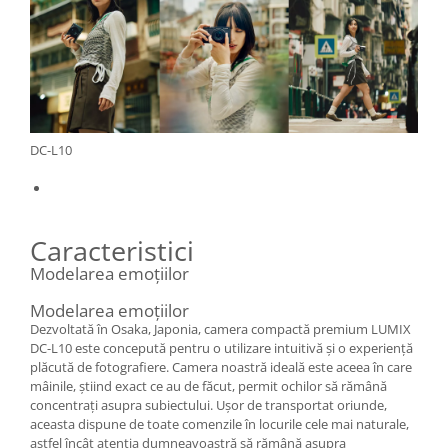
Camere Video Cinematice
Camere video de actiune
Accesorii camere video de actiune
Accesorii drone
Acumulatori camere video
DC-L10
Lampi video
Stabilizatoare (Gimbal) / Steady
Cam
Caracteristici
Huse Protectie / Ploaie camere
Modelarea emoțiilor
video
Accesorii diverse pt camere video
Modelarea emoțiilor
Dezvoltată în Osaka, Japonia, camera compactă premium LUMIX
Camere Video Cinematice
DC-L10 este concepută pentru o utilizare intuitivă și o experiență
plăcută de fotografiere. Camera noastră ideală este aceea în care
Drone
mâinile, știind exact ce au de făcut, permit ochilor să rămână
Slider
concentrați asupra subiectului. Ușor de transportat oriunde,
aceasta dispune de toate comenzile în locurile cele mai naturale,
Camere Video Compacte
astfel încât atenția dumneavoastră să rămână asupra