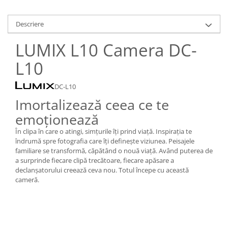
Carduri memorie, Cititoare
Carduri memorie
Descriere
Cititoare carduri
LUMIX L10 Camera DC-
Huse protectie card memorie
Grip-uri
L10
Telecomenzi
DC-L10
LCD protectie
Imortalizează ceea ce te
Recordere audio digitale
emoționează
Acumulatori si baterii
În clipa în care o atingi, simțurile îți prind viață. Inspirația te
Acumulatori Foto
îndrumă spre fotografia care îți definește viziunea. Peisajele
familiare se transformă, căpătând o nouă viață. Având puterea de
Acumulatori AA/AAA (R6/R3)) si
a surprinde fiecare clipă trecătoare, fiecare apăsare a
incarcatoare
declanșatorului creează ceva nou. Totul începe cu această
Baterii
cameră.
Incarcatoare acumulatori Foto-
Video
Huse protectie acumulatori foto
Tablete grafice