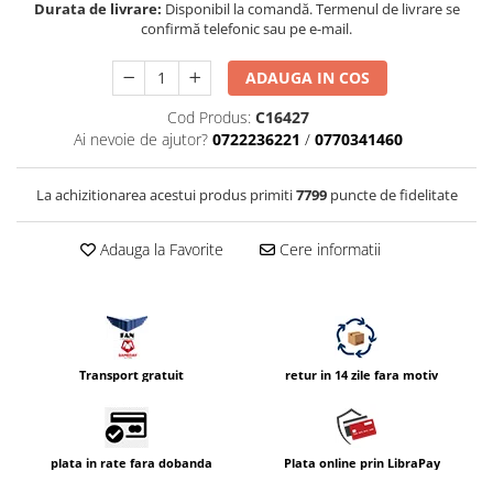
Durata de livrare:
Disponibil la comandă. Termenul de livrare se
Compatibil Sony
confirmă telefonic sau pe e-mail.
Blitz-uri circulare (Macro)
Adaptoare stativ port umbrela si
ADAUGA IN COS
blitz TTL
Cod Produs:
C16427
Comander TTL
Ai nevoie de ajutor?
0722236221
/
0770341460
Cabluri TTL
La achizitionarea acestui produs primiti
7799
puncte de fidelitate
Cabluri si Patine Sincron
Alimentare auxiliara blitz
Adauga la Favorite
Cere informatii
Protectie patina apa, ploaie
Bounce-uri, Softbox-uri
Ring-Flash Adaptor
Bracket-uri si suporti
Transport gratuit
retur in 14 zile fara motiv
Huse protectie blitz extern
Huse protectie filtre gel
plata in rate fara dobanda
Plata online prin LibraPay
Accesorii Aparate Digitale