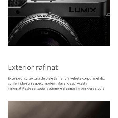
Aparate foto de colectie , cu vizare
laterala
Aparate foto de colectie TLR -
Biobiective
Aparate foto de colectie , Stereo
Aparate foto de colectie -
Miniaturi
Accesorii pt. aparate foto de
colectie
Exterior rafinat
Aparate de colectie de tip Box-
Camera
Exteriorul cu textură de piele Saffiano învelește corpul metalic,
Reviste, carti si software
conferindu-i un aspect modern, dar și clasic. Acesta
Second Hand
îmbunătățește senzația la atingere și asigură o prindere sigură.
Aparate foto SECOND HAND
Aparate foto Mirrorless (SH)
Aparate foto DSLR (SH)
Aparate foto SLR (pe film) (SH)