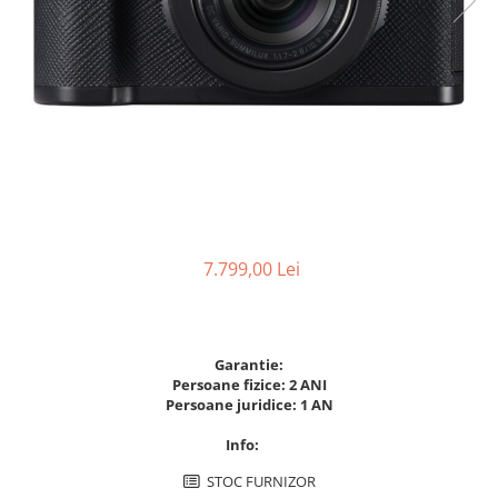
Parasolare
Teleconvertoare
Adaptoare montura / baioneta
Capace obiectiv si camera
Inele Macro
Filtre foto
Filtre Filet
Filtre tip Cokin
7.799,00 Lei
Filtre White Balance
Accesorii filtre
Convertoare pe filet foto video
Garantie:
Inele reductii obiective
Persoane fizice: 2 ANI
Persoane juridice: 1 AN
Curatare si intretinere
Info:
Blitz-uri externe
Blitz-uri TTL - Dedicate
STOC FURNIZOR