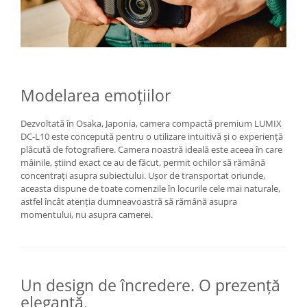
Becuri si lampa blitz studio
Suruburi si piulite, adaptoare de
trecere
Calibrare expunere
Imprimante si Consumabile
Modelarea emoțiilor
Cartuse si cerneluri
Dezvoltată în Osaka, Japonia, camera compactă premium LUMIX
Imprimante
DC-L10 este concepută pentru o utilizare intuitivă și o experiență
Scannere Documente
plăcută de fotografiere. Camera noastră ideală este aceea în care
mâinile, știind exact ce au de făcut, permit ochilor să rămână
Hartie foto
concentrați asupra subiectului. Ușor de transportat oriunde,
aceasta dispune de toate comenzile în locurile cele mai naturale,
Filme foto si scanere film
astfel încât atenția dumneavoastră să rămână asupra
Materiale foto alb-negru
momentului, nu asupra camerei.
Aparate foto unica folosinta
Filme instant FUJI INSTAX
Chimicale developare film alb-
Un design de încredere. O prezență
negru
elegantă.