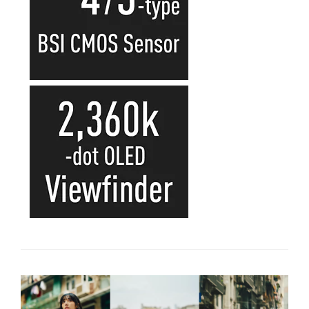
Genti foto
Genti Holster TopLoader
Genti, Troller Video
Rucsacuri Foto
Only One Shoulder - SlingShot
Tocuri si huse protectie aparate
Hamuri si Centuri foto
Curele Aparat - Umar
Genti Laptop si iPad
Hand Strap / Grip
Troller
Accesorii genti si trollere
Solid-State Drive (SSD)
Video / Camere si accesorii
Camere video profesionale