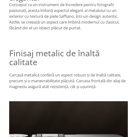
diapozitive 35mm color
Conceput ca un instrument de încredere pentru fotografii
diapozitive late 120mm color
pasionați, acesta îmbină aspectul elegant al metalului cu un
exterior cu textură de piele Saffiano, într-un design autentic.
negative 35mm alb-negru
Astfel, se creează un aspect care îmbină modernul cu clasicul,
făcând din el un obiect plăcut de purtat.
negative 35mm color
negative late 120mm alb-negru
negative late 120mm color
Finisaj metalic de înaltă
Scanere Film
calitate
Binocluri, Lupe si Telescoape
Binocluri
Carcasă metalică conferă un aspect robust și de înaltă calitate,
precum și o manevrabilitate plăcută. Carcasa frontală din aliaj de
Lunete
magneziu asigură atât rezistență, cât și ușurință.
Accesorii pentru Lunete si
Telescoape
Aparate de colectie
Aparate foto de colectie reflex,
format 24x36mm
Aparate foto de colectie, cu burduf