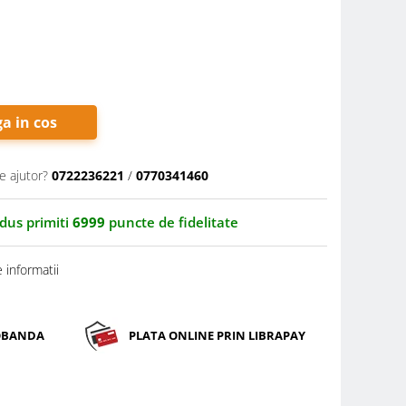
a in cos
e ajutor?
0722236221
/
0770341460
odus primiti
6999
puncte de fidelitate
 informatii
DOBANDA
PLATA ONLINE PRIN LIBRAPAY