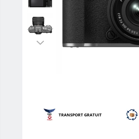
Teleconvertoare
Adaptoare montura / baioneta
Capace obiectiv si camera
Inele Macro
Filtre foto
Filtre Filet
Filtre tip Cokin
Filtre White Balance
Accesorii filtre
Convertoare pe filet foto video
Inele reductii obiective
Curatare si intretinere
TRANSPORT GRATUIT
Blitz-uri TTL - Dedicate
Compatibil Sony
Blitz-uri circulare (Macro)