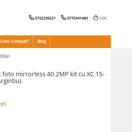
0722236221
0770341460
0,00
Cum Cumpar?
Blog
intiu)
t foto mirrorless 40.2MP kit cu XC 15-
rgintiu)
Lei