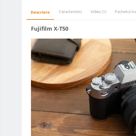
Adaptoare stativ port umbrela si
Caracteristici
Video
(1)
Pachetul in
Descriere
blitz TTL
Comander TTL
Fujifilm X-T50
Cabluri TTL
Cabluri si Patine Sincron
Alimentare auxiliara blitz
Protectie patina apa, ploaie
Bounce-uri, Softbox-uri
Ring-Flash Adaptor
Bracket-uri si suporti
Huse protectie blitz extern
Huse protectie filtre gel
Carduri memorie, Cititoare
Carduri memorie
Cititoare carduri