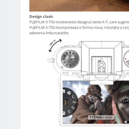
Huse protectie card memorie
Grip-uri
Design clasic
FUJIFILM X-T50 mosteneste designul seriei X-T, care suger
Telecomenzi
FUJIFILM X-T50 incorporeaza o forma noua, rotunjita a cor
LCD protectie
aderenta imbunatatite.
Recordere audio digitale
Acumulatori si baterii
Acumulatori Foto
Acumulatori AA/AAA (R6/R3)) si
incarcatoare
Baterii
Incarcatoare acumulatori Foto-
Video
Huse protectie acumulatori foto
Tablete grafice
Adaptoare pentru convertoare sau
filtre