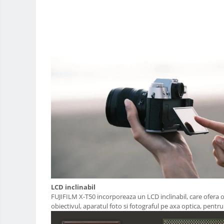
Accesorii drone
Acumulatori camere video
Lampi video
Stabilizatoare (Gimbal) / Steady
Cam
Huse Protectie / Ploaie camere
video
Accesorii diverse pt camere video
Camere Video Cinematice
Drone
Slider
Camere Video Compacte
Trepiede si monopiede
LCD inclinabil
FUJIFILM X-T50 incorporeaza un LCD inclinabil, care ofera o ve
Trepiede foto
obiectivul, aparatul foto si fotograful pe axa optica, pentru
Trepiede video