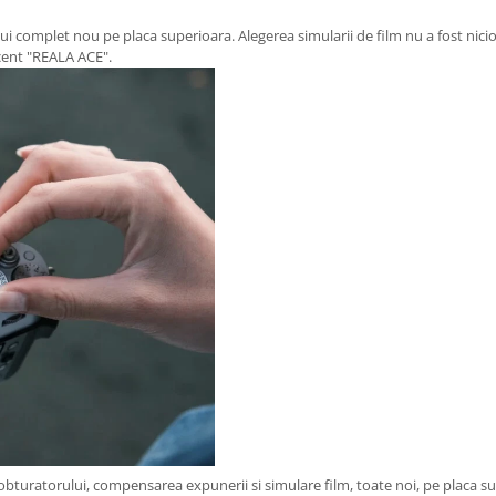
i complet nou pe placa superioara. Alegerea simularii de film nu a fost nici
ecent "REALA ACE".
 obturatorului, compensarea expunerii si simulare film, toate noi, pe placa 