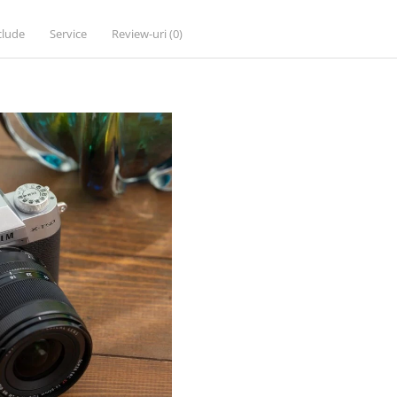
clude
Service
Review-uri
(0)