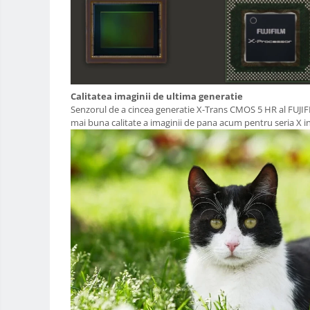
Trepied / Monopied Carbon
Trepiede pentru compacte /
webcam-uri
Monopiede foto/video
Cap trepied si monopied
Calitatea imaginii de ultima generatie
Carucioare trepied (Dolly)
Senzorul de a cincea generatie X-Trans CMOS 5 HR al FUJIFIL
mai buna calitate a imaginii de pana acum pentru seria X in
Placute cap trepied
Huse trepied / stativ lumini
Sina Focus pentru Macro
Accesorii trepiede si monopiede
Selfie Stick
Studio/Lumini si accesorii
Blitz-uri studio
Blitz-uri mobile, cu acumulatori
Softbox-uri