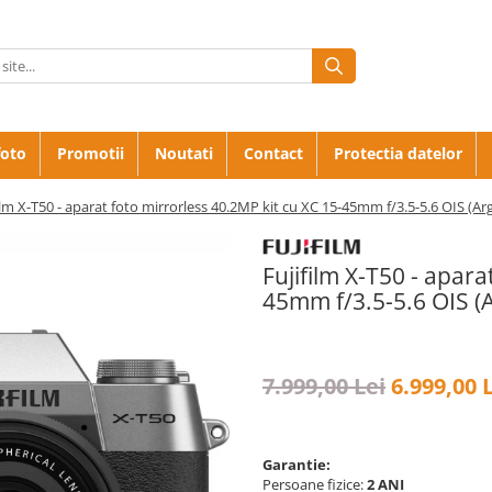
foto
Promotii
Noutati
Contact
Protectia datelor
ilm X-T50 - aparat foto mirrorless 40.2MP kit cu XC 15-45mm f/3.5-5.6 OIS (Arg
Fujifilm X-T50 - apara
45mm f/3.5-5.6 OIS (A
7.999,00 Lei
6.999,00 
Garantie:
Persoane fizice:
2 ANI