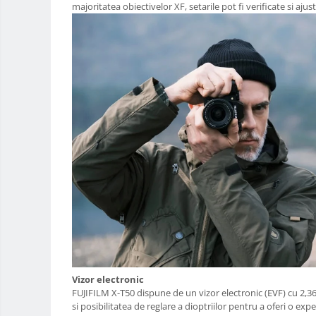
majoritatea obiectivelor XF, setarile pot fi verificate si aju
Rucsacuri Foto
Only One Shoulder - SlingShot
Tocuri si huse protectie aparate
Hamuri si Centuri foto
Curele Aparat - Umar
Genti Laptop si iPad
Hand Strap / Grip
Troller
Accesorii genti si trollere
Solid-State Drive (SSD)
Video / Camere si accesorii
Camere video profesionale
Camere Video Cinematice
Vizor electronic
Camere video de actiune
FUJIFILM X-T50 dispune de un vizor electronic (EVF) cu 2,36 
si posibilitatea de reglare a dioptriilor pentru a oferi o ex
Accesorii camere video de actiune