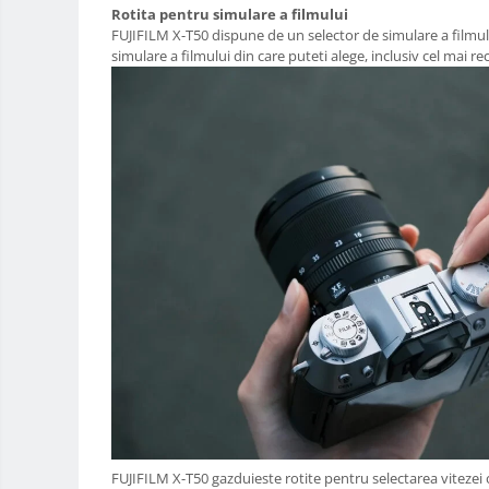
Alimentatoare 220V
Rotita pentru simulare a filmului
FUJIFILM X-T50 dispune de un selector de simulare a filmulu
Cabluri
simulare a filmului din care puteti alege, inclusiv cel mai r
Carcase de tip Cage, pentru
integrare in sisteme video
complexe
Curatare Senzor
Huse de ploaie
Microfoane / Reportofoane
Nivela patina
Ocular
Transmitator de fisiere fara fir
Vizor
Accesorii diverse
Genti foto
Genti Holster TopLoader
Genti, Troller Video
FUJIFILM X-T50 gazduieste rotite pentru selectarea vitezei