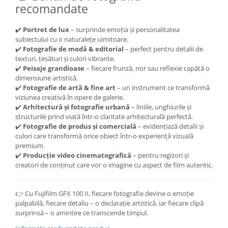
recomandate
✔️
Portret de lux
– surprinde emoția și personalitatea
subiectului cu o naturalețe uimitoare.
✔️
Fotografie de modă & editorial
– perfect pentru detalii de
texturi, țesături și culori vibrante.
✔️
Peisaje grandioase
– fiecare frunză, nor sau reflexie capătă o
dimensiune artistică.
✔️
Fotografie de artă & fine art
– un instrument ce transformă
viziunea creativă în opere de galerie.
✔️
Arhitectură și fotografie urbană
– liniile, unghiurile și
structurile prind viață într-o claritate arhitecturală perfectă.
✔️
Fotografie de produs și comercială
– evidențiază detalii și
culori care transformă orice obiect într-o experiență vizuală
premium.
✔️
Producție video cinematografică
– pentru regizori și
creatori de conținut care vor o imagine cu aspect de film autentic.
👉 Cu Fujifilm GFX 100 II, fiecare fotografie devine o emoție
palpabilă, fiecare detaliu – o declarație artistică, iar fiecare clipă
surprinsă – o amintire ce transcende timpul.