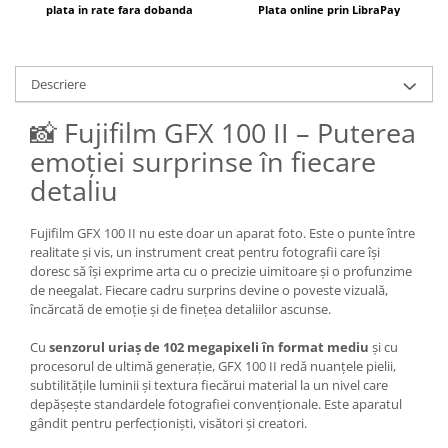
plata in rate fara dobanda
Plata online prin LibraPay
Descriere
📸 Fujifilm GFX 100 II – Puterea
emoției surprinse în fiecare
detaliu
Fujifilm GFX 100 II nu este doar un aparat foto. Este o punte între
realitate și vis, un instrument creat pentru fotografii care își
doresc să își exprime arta cu o precizie uimitoare și o profunzime
de neegalat. Fiecare cadru surprins devine o poveste vizuală,
încărcată de emoție și de finețea detaliilor ascunse.
Cu
senzorul uriaș de 102 megapixeli în format mediu
și cu
procesorul de ultimă generație, GFX 100 II redă nuanțele pielii,
subtilitățile luminii și textura fiecărui material la un nivel care
depășește standardele fotografiei convenționale. Este aparatul
gândit pentru perfecționiști, visători și creatori.