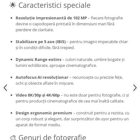
🌟 Caracteristici speciale
Rezoluție impresionantă de 102 MP
– fiecare fotografie
devine o capodoperă printată în dimensiuni mari fără
pierdere de claritate.
Stabilizare pe 5 axe (IBIS)
– pentru imagini impecabile chiar
și în condiții dificile, fără trepied.
Dynamic Range extins
– culori naturale, umbre bogate și
lumini echilibrate, aproape cinematografice.
Autofocus AI revoluționar
– recunoaște cu precizie fețe,
ochi și obiecte aflate în mișcare.
Video 8K/30p și 4K/60p
– nu este doar pentru fotografie, ci și
pentru producții cinematografice de cea mai înaltă calitate.
Design ergonomic premium
– construit pentru a rezista, cu
un corp robust și elegant, dar surprinzător de ușor pentru un
aparat de format mediu.
🎨 Genuri de fotografie