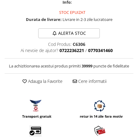
Info:
Vizor
STOC EPUIZAT
Accesorii diverse
Durata de livrare:
Livrare in 2-3 zile lucratoare
ALERTA STOC
Cod Produs:
C6306
Ai nevoie de ajutor?
0722236221
/
0770341460
La achizitionarea acestui produs primiti
39999
puncte de fidelitate
Adauga la Favorite
Cere informatii
Transport gratuit
retur in 14 zile fara motiv