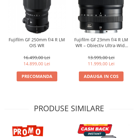
Fujifilm GF 250mm f/4 R LM
Fujifilm GF 23mm f/4 R LM
OIS WR
WR – Obiectiv Ultra-Wide
Profesional pentru GFX |
Peisaje, Arhitectură,
16.499,00 Lei
13.999,00 Lei
Interioare
14.899,00 Lei
11.999,00 Lei
PRECOMANDA
ADAUGA IN COS
PRODUSE SIMILARE