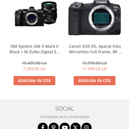
OM System OM-5 Mark II
Canon EOS R5, Aparat Foto
Black + M.Zuiko Digital ED
Mirrorless Full Frame, 8K -
12-40mm F2.8 PRO II Lens
body
Kit – camera mirrorless
10.499,00 Lei
15.999,00 Lei
Micro Four Thirds 20.4MP
7.299,00 Lei
11.999,00 Lei
ADAUGA IN COS
ADAUGA IN COS
SOCIAL
Urmareste-ne in social media