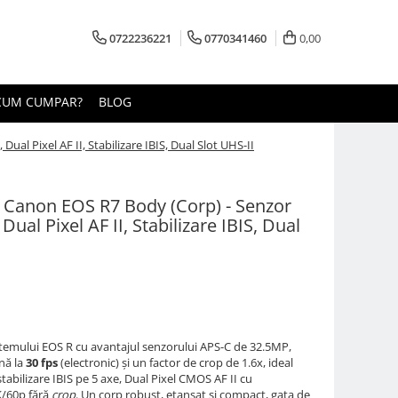
0722236221
0770341460
0,00
CUM CUMPAR?
BLOG
l Pixel AF II, Stabilizare IBIS, Dual Slot UHS-II
s Canon EOS R7 Body (Corp) - Senzor
ual Pixel AF II, Stabilizare IBIS, Dual
emului EOS R cu avantajul senzorului APS-C de 32.5MP,
nă la
30 fps
(electronic) și un factor de crop de 1.6x, ideal
tabilizare IBIS pe 5 axe, Dual Pixel CMOS AF II cu
K/60p fără
crop
. Un corp robust, etanșat și compact, gata de