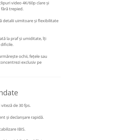
clipuri video 4K/60p clare și
 fără trepied.
etalii uimitoare și flexibilitate
ă la praf și umiditate, îți
ificile.
urmărește ochii, fețele sau
 concentrezi exclusiv pe
andate
 viteză de 30 fps.
ent și declanșare rapidă.
abilizare IBIS.