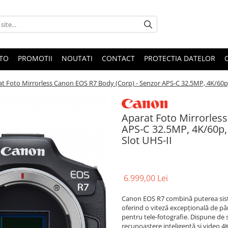
OTO
PROMOTII
NOUTATI
CONTACT
PROTECTIA DATELOR
t Foto Mirrorless Canon EOS R7 Body (Corp) - Senzor APS-C 32.5MP, 4K/60p, Dua
Aparat Foto Mirrorles
APS-C 32.5MP, 4K/60p, D
Slot UHS-II
6.999,00 Lei
Canon EOS R7 combină puterea sist
oferind o viteză excepțională de pâ
pentru tele-fotografie. Dispune de s
recunoaștere inteligentă și video 4