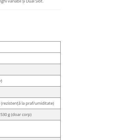
ghi variabil și Dual Slot.
y
)
 (rezistență la praf/umiditate)
/ 530 g (doar corp)