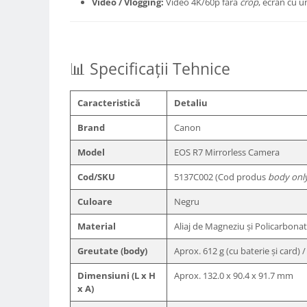
Video / Vlogging:
Video 4K/60p fără
crop
, ecran cu un
Camere Video Cinematice
Camere video de actiune
Accesorii camere video de actiune
📊 Specificații Tehnice
Accesorii drone
Acumulatori camere video
Caracteristică
Detaliu
Lampi video
Brand
Canon
Stabilizatoare (Gimbal) / Steady
Model
EOS R7 Mirrorless Camera
Cam
Huse Protectie / Ploaie camere
Cod/SKU
5137C002 (Cod produs
body onl
video
Culoare
Negru
Accesorii diverse pt camere video
Material
Aliaj de Magneziu și Policarbonat
Camere Video Cinematice
Greutate (body)
Aprox. 612 g (cu baterie și card) 
Drone
Slider
Dimensiuni (L x H
Aprox. 132.0 x 90.4 x 91.7 mm
x A)
Camere Video Compacte