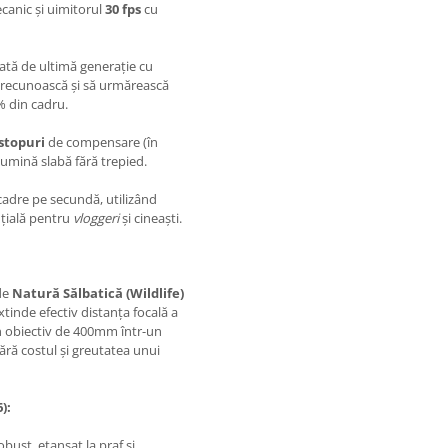
anic și uimitorul
30 fps
cu
tă de ultimă generație cu
ă recunoască și să urmărească
% din cadru.
 stopuri
de compensare (în
lumină slabă fără trepied.
cadre pe secundă, utilizând
nțială pentru
vloggeri
și cineaști.
de
Natură Sălbatică (Wildlife)
xtinde efectiv distanța focală a
un obiectiv de 400mm într-un
ără costul și greutatea unui
):
ust, etanșat la praf și