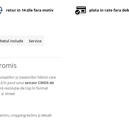
retur in 14 zile fara motiv
plata in rate fara do
hetul include
Service
romis
știlor și creatorilor hibrizi care
tă în jurul unui
senzor CMOS de
eră rezoluție de top în format
 și
street
.
 pentru
cropping
extins și detalii