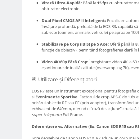
Carduri memorie, Cititoare
Viteză Ultra-Rapidă:
Până la
15 fps
cu obturator mec
obturator electronic.
Carduri memorie
Cititoare carduri
Dual Pixel CMOS AF II Inteligent:
Focalizare automa
învățare profundă, preluată de la EOS R3, capabilă s
Huse protectie card memorie
subiecte (oameni, animale, vehicule) pe aproape 100
Grip-uri
Stabilizare pe Corp (IBIS) pe 5 Axe:
Oferă până la
8
Telecomenzi
funcție de obiectiv), permițând fotografierea clară în 
LCD protectie
Video 4K/60p Fără Crop:
Înregistrare video 4K la 60 
Recordere audio digitale
eșantionare de înaltă calitate (oversampling 7K), ese
Acumulatori si baterii
🎯 Utilizare și Diferențiatori
Acumulatori Foto
EOS R7 este un instrument excepțional pentru fotografia 
Acumulatori AA/AAA (R6/R3)) si
și
Evenimente Sportive
. Factorul de crop APS-C de 1.6x e
incarcatoare
oricărui obiectiv RF sau EF (prin adaptor), transformând 
Baterii
echivalent de 640mm, oferind o "rază de acțiune" crucială f
super-telephoto
Full Frame.
Incarcatoare acumulatori Foto-
Video
Diferențiere vs. Alternative (Ex: Canon EOS R10 sau R6
Huse protectie acumulatori foto
Tablete grafice
Spre deosebire de Canon EOS R10, R7 aduce un corp mai rob