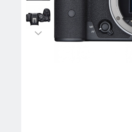
Parasolare
Teleconvertoare
Adaptoare montura / baioneta
Capace obiectiv si camera
Inele Macro
Filtre foto
Filtre Filet
Filtre tip Cokin
Filtre White Balance
Accesorii filtre
Convertoare pe filet foto video
Inele reductii obiective
Curatare si intretinere
Blitz-uri externe
Blitz-uri TTL - Dedicate