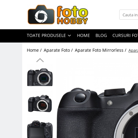
Toate Produsele
Aparate Foto
TOATE PRODUSELE
HOME
BLOG
CURSURI F
Aparate Foto Mirrorless
Home /
Aparate Foto /
Aparate Foto Mirrorless /
Apara
Aparate Foto DSLR
Aparate Foto Compacte
Aparate foto instant
Aparate foto pe film
Cursuri foto
Obiective foto si accesorii
Obiective Mirorless
Obiective DSLR
Huse si tocuri protectie obiective
Obiective Cinematice