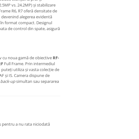
.5MP vs. 24.2MP) și stabilizare
 Frame R6, R7 oferă densitate de
il, devenind alegerea evidentă
a în format compact. Designul
ata de control din spate, asigură
tiv cu noua gamă de obiective
RF-
RF
Full Frame. Prin intermediul
teți utiliza și vasta colecție de
F și IS. Camera dispune de
u
back-up
simultan sau separarea
s pentru a nu rata niciodată