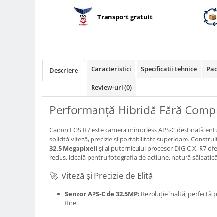
Compatibil Sony
Transport gratuit
Blitz-uri circulare (Macro)
Adaptoare stativ port umbrela si
blitz TTL
Comander TTL
Caracteristici
Specificatii tehnice
Pac
Descriere
Cabluri TTL
Review-uri
(0)
Cabluri si Patine Sincron
Alimentare auxiliara blitz
Performanță Hibridă Fără Comp
Protectie patina apa, ploaie
Canon EOS R7 este camera mirrorless APS-C destinată entuzia
Bounce-uri, Softbox-uri
solicită viteză, precizie și portabilitate superioare. Construi
32.5 Megapixeli
și al puternicului procesor DIGIC X, R7 of
Ring-Flash Adaptor
redus, ideală pentru fotografia de acțiune, natură sălbatică
Bracket-uri si suporti
🚀 Viteză și Precizie de Elită
Huse protectie blitz extern
Huse protectie filtre gel
Senzor APS-C de 32.5MP:
Rezoluție înaltă, perfectă
fine.
Accesorii Aparate Digitale