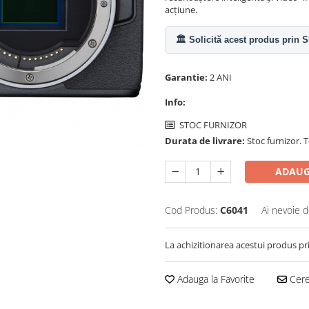
acțiune.
🏛️ Solicită acest produs prin
Garantie:
2 ANI
Info:
STOC FURNIZOR
Durata de livrare:
Stoc furnizor. T
ADAUG
Cod Produs:
C6041
Ai nevoie d
La achizitionarea acestui produs pr
Adauga la Favorite
Cere 