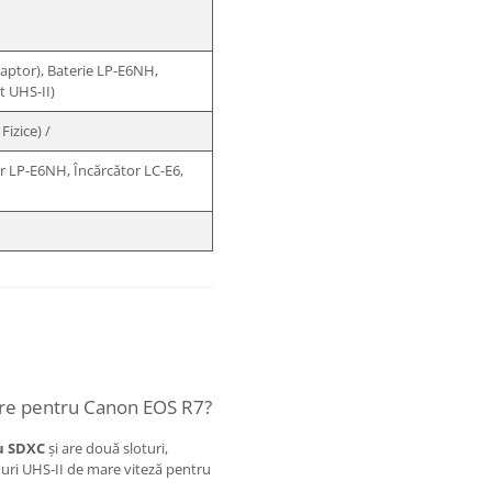
daptor), Baterie LP-E6NH,
 UHS-II)
Fizice) /
 LP-E6NH, Încărcător LC-E6,
are pentru Canon EOS R7?
u SDXC
și are două sloturi,
ri UHS-II de mare viteză pentru