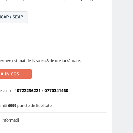
 SICAP / SEAP
ermen estimat de livrare: 48 de ore lucrătoare.
A IN COS
e ajutor?
0722236221
/
0770341460
imiti
6999
puncte de fidelitate
informatii