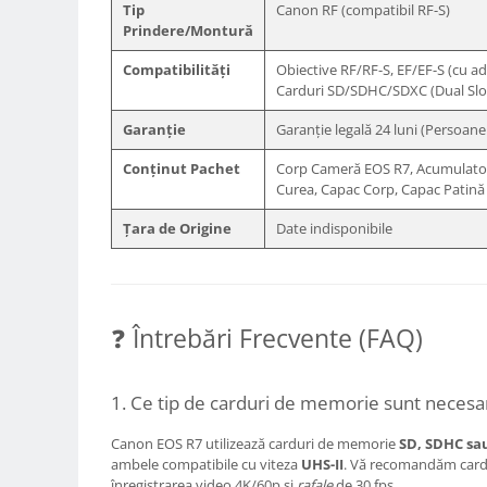
Tip
Canon RF (compatibil RF-S)
Trepiede si monopiede
Prindere/Montură
Trepiede foto
Compatibilități
Obiective RF/RF-S, EF/EF-S (cu a
Trepiede video
Carduri SD/SDHC/SDXC (Dual Slot
Trepied / Monopied Carbon
Garanție
Garanție legală 24 luni (Persoane 
Trepiede pentru compacte /
webcam-uri
Conținut Pachet
Corp Cameră EOS R7, Acumulator
Curea, Capac Corp, Capac Patină
Monopiede foto/video
Țara de Origine
Date indisponibile
Cap trepied si monopied
Carucioare trepied (Dolly)
Placute cap trepied
❓ Întrebări Frecvente (FAQ)
Huse trepied / stativ lumini
Sina Focus pentru Macro
1. Ce tip de carduri de memorie sunt neces
Accesorii trepiede si monopiede
Selfie Stick
Canon EOS R7 utilizează carduri de memorie
SD, SDHC sa
ambele compatibile cu viteza
UHS-II
. Vă recomandăm cardu
Studio/Lumini si accesorii
înregistrarea video 4K/60p și
rafale
de 30 fps.