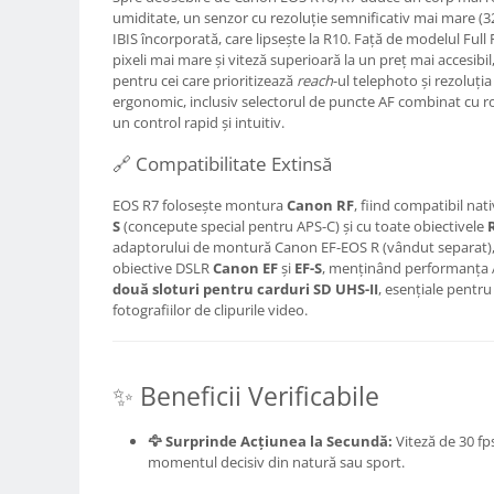
umiditate, un senzor cu rezoluție semnificativ mai mare (32
Adaptoare pentru convertoare sau
IBIS încorporată, care lipsește la R10. Față de modelul Full
filtre
pixeli mai mare și viteză superioară la un preț mai accesib
pentru cei care prioritizează
reach
-ul telephoto și rezoluți
Alimentatoare 220V
ergonomic, inclusiv selectorul de puncte AF combinat cu ro
Cabluri
un control rapid și intuitiv.
Carcase de tip Cage, pentru
🔗 Compatibilitate Extinsă
integrare in sisteme video
complexe
EOS R7 folosește montura
Canon RF
, fiind compatibil na
Curatare Senzor
S
(concepute special pentru APS-C) și cu toate obiectivele
Huse de ploaie
adaptorului de montură Canon EF-EOS R (vândut separat), pu
obiective DSLR
Canon EF
și
EF-S
, menținând performanța A
Microfoane / Reportofoane
două sloturi pentru carduri SD UHS-II
, esențiale pentr
fotografiilor de clipurile video.
Nivela patina
Ocular
Transmitator de fisiere fara fir
✨ Beneficii Verificabile
Vizor
🦅 Surprinde Acțiunea la Secundă:
Viteză de 30 fp
Accesorii diverse
momentul decisiv din natură sau sport.
Genti, Rucsacuri, Troller foto