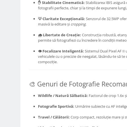
✋ Stabilitate Cinematică:
Stabilizarea IBIS asigură 
Genti foto
fotografii perfecte, chiar și la timpi de expunere lungi,
Genti Holster TopLoader
💡 Claritate Excepțională:
Senzorul de 32.5MP oferă d
Genti, Troller Video
masivă la editare și
cropping
.
Rucsacuri Foto
🌧️ Libertate de Creație:
Construcția robustă, etanșat
Only One Shoulder - SlingShot
permite să fotografiezi cu încredere în condiții meteo d
Tocuri si huse protectie aparate
👁️ Focalizare Inteligentă:
Sistemul Dual Pixel AF II 
vehiculele cu o precizie de neegalat, lăsându-te să te
Hamuri si Centuri foto
compoziție.
Curele Aparat - Umar
Genti Laptop si iPad
🎨 Genuri de Fotografie Recom
Hand Strap / Grip
Troller
Wildlife / Natură Sălbatică:
Factorul de crop 1.6x și
Accesorii genti si trollere
Fotografie Sportivă:
Urmărire subiecte cu AF intelig
Solid-State Drive (SSD)
Travel / Călătorii:
Corp compact, rezoluție mare și st
Video / Camere si accesorii
Camere video profesionale