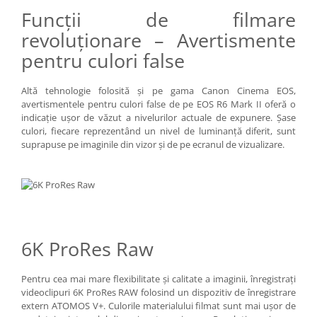
Funcţii de filmare
revoluţionare – Avertismente
pentru culori false
Altă tehnologie folosită şi pe gama Canon Cinema EOS,
avertismentele pentru culori false de pe EOS R6 Mark II oferă o
indicaţie uşor de văzut a nivelurilor actuale de expunere. Şase
culori, fiecare reprezentând un nivel de luminanţă diferit, sunt
suprapuse pe imaginile din vizor şi de pe ecranul de vizualizare.
6K ProRes Raw
Pentru cea mai mare flexibilitate şi calitate a imaginii, înregistraţi
videoclipuri 6K ProRes RAW folosind un dispozitiv de înregistrare
extern ATOMOS V+. Culorile materialului filmat sunt mai uşor de