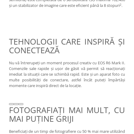
2
şi un stabilizator de imagine care este eficient până la 8 stopuri
.
TEHNOLOGII CARE INSPIRĂ ŞI
CONECTEAZĂ
Nu vă întrerupeţi un moment procesul creativ cu EOS R6 Mark II.
Comenzile sale rapide şi uşor de găsit vă permit să reacţionaţi
imediat la situaţii care se schimbă rapid. Este şi un aparat foto cu
multe posibilităţi de conectare, astfel încât puteţi împărtăşi
momente care inspiră direct de la locaţie.
FOTOGRAFIAŢI MAI MULT, CU
MAI PUŢINE GRIJI
Beneficiaţi de un timp de fotografiere cu 50 % mai mare utilizând