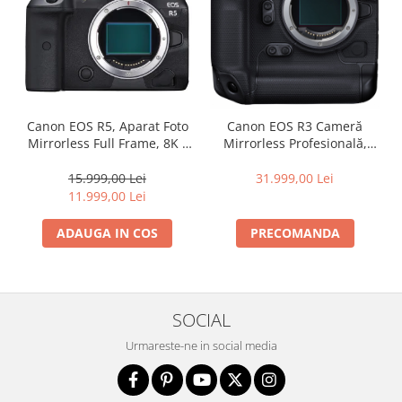
Canon EOS R5, Aparat Foto
Canon EOS R3 Cameră
Mirrorless Full Frame, 8K -
Mirrorless Profesională,
body
Senzor Stacked 24.1MP,
30fps, 6K RAW
15.999,00 Lei
31.999,00 Lei
11.999,00 Lei
ADAUGA IN COS
PRECOMANDA
SOCIAL
Urmareste-ne in social media