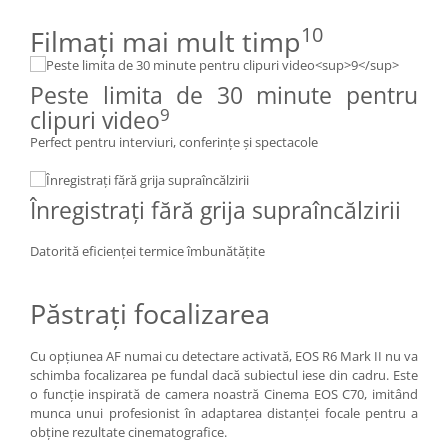
10
Filmaţi mai mult timp
Peste limita de 30 minute pentru
9
clipuri video
Perfect pentru interviuri, conferinţe şi spectacole
Înregistraţi fără grija supraîncălzirii
Datorită eficienţei termice îmbunătăţite
Păstraţi focalizarea
Cu opţiunea AF numai cu detectare activată, EOS R6 Mark II nu va
schimba focalizarea pe fundal dacă subiectul iese din cadru. Este
o funcţie inspirată de camera noastră Cinema EOS C70, imitând
munca unui profesionist în adaptarea distanţei focale pentru a
obţine rezultate cinematografice.