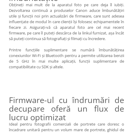
Obţineţi mai mult de la aparatul foto pe care deja îl iubiţi.
Dezvoltarea continuă a produselor Canon aduce îmbunătăţiri
utile şi funcţii noi prin actualizări de firmware, care sunt adesea
influenţate de modul în care clienţii îşi folosesc echipamentele în
fiecare zi. Asiguraţi-vă că aparatul foto are cel mai recent
firmware, pe care îl puteţi descărca de la linkul furnizat, aşa încât
să puteţi continua să fotografiaţi şi filmaţi cu încredere.
Printre funcţiile suplimentare se numără îmbunătăţirea
conexiunilor Wi-Fi şi Bluetooth pentru a permite utilizarea benzii
de 5 GHz în mai multe aplicaţii, funcţii suplimentare de
compatibilitate cu SDK şi altele.
Firmware-ul cu îndrumări de
decupare oferă un flux de
lucru optimizat
Ideal pentru fotografii comerciali de portrete care doresc o
încadrare unitară pentru un volum mare de portrete, ghidul de