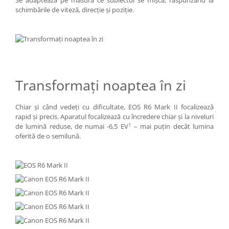
Se adaptează pe măsură ce subiectul se mişcă, răspunzând la
schimbările de viteză, direcţie şi poziţie.
Transformaţi noaptea în zi
Chiar şi când vedeţi cu dificultate, EOS R6 Mark II focalizează
rapid şi precis. Aparatul focalizează cu încredere chiar şi la niveluri
1
de lumină reduse, de numai -6,5 EV
– mai puţin decât lumina
oferită de o semilună.