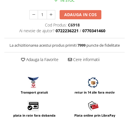
IN STOC
ADAUGA IN COS
Cod Produs:
C6918
Ai nevoie de ajutor?
0722236221
/
0770341460
La achizitionarea acestui produs primiti
7999
puncte de fidelitate
Adauga la Favorite
Cere informatii
Transport gratuit
retur in 14 zile fara motiv
plata in rate fara dobanda
Plata online prin LibraPay