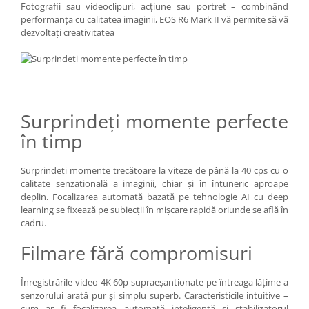
Fotografii sau videoclipuri, acţiune sau portret – combinând
performanţa cu calitatea imaginii, EOS R6 Mark II vă permite să vă
dezvoltaţi creativitatea
Surprindeţi momente perfecte
în timp
Surprindeţi momente trecătoare la viteze de până la 40 cps cu o
calitate senzaţională a imaginii, chiar şi în întuneric aproape
deplin. Focalizarea automată bazată pe tehnologie AI cu deep
learning se fixează pe subiecţii în mişcare rapidă oriunde se află în
cadru.
Filmare fără compromisuri
Înregistrările video 4K 60p supraeşantionate pe întreaga lăţime a
senzorului arată pur şi simplu superb. Caracteristicile intuitive –
cum ar fi focalizarea automată inteligentă şi stabilizatorul