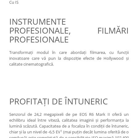
Cu IS
INSTRUMENTE
PROFESIONALE, FILMĂRI
PROFESIONALE
Transformaţi modul în care abordaţi filmarea, cu funcţii
inovatoare care vă pun la dispoziţie efecte de Hollywood şi
calitate cinematografică.
PROFITAŢI DE ÎNTUNERIC
Senzorul de 24,2 megapixeli de pe EOS R6 Mark II oferă un
echilibru ideal între viteză, calitatea imaginii şi performanţa la
lumină scăzută. Capacitatea de a focaliza în condiţii de întuneric,
1
chiar şi la un nivel de -6,5 EV
(mai puţin decât lumina oferită de o
semilună) este completată de o sensibilitate ISO maximă 102.400