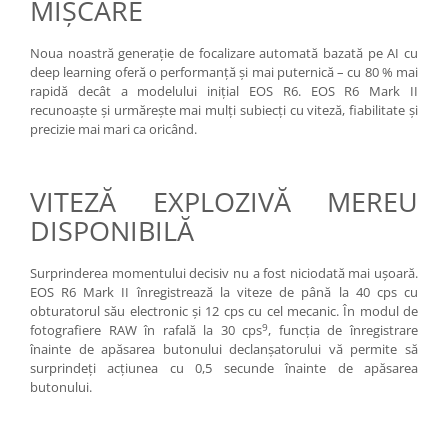
MIŞCARE
Noua noastră generaţie de focalizare automată bazată pe AI cu
deep learning oferă o performanţă şi mai puternică – cu 80 % mai
rapidă decât a modelului iniţial EOS R6. EOS R6 Mark II
recunoaşte şi urmăreşte mai mulţi subiecţi cu viteză, fiabilitate şi
precizie mai mari ca oricând.
VITEZĂ EXPLOZIVĂ MEREU
DISPONIBILĂ
Surprinderea momentului decisiv nu a fost niciodată mai uşoară.
EOS R6 Mark II înregistrează la viteze de până la 40 cps cu
obturatorul său electronic şi 12 cps cu cel mecanic. În modul de
9
fotografiere RAW în rafală la 30 cps
, funcţia de înregistrare
înainte de apăsarea butonului declanşatorului vă permite să
surprindeţi acţiunea cu 0,5 secunde înainte de apăsarea
butonului.