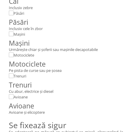
Cai
Inclusiv zebre
Păsări
Inclusiv cele în zbor
Maşini
Urmăreşte chiar şi şoferii sau maşinile decapotabile
Motociclete
Pe pista de curse sau pe şosea
Trenuri
Cu abur, electrice şi diesel
Avioane
Avioane şi elicoptere
Se fixează sigur