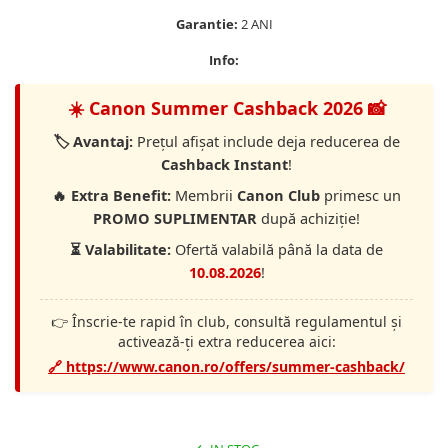
Vizor
Garantie:
2 ANI
Accesorii diverse
Info:
☀️ Canon Summer Cashback 2026 📸
🏷️ Avantaj:
Prețul afișat include deja reducerea de
Cashback Instant
!
🔥 Extra Benefit:
Membrii
Canon Club
primesc un
PROMO SUPLIMENTAR
după achiziție!
⏳ Valabilitate:
Ofertă valabilă până la data de
10.08.2026
!
👉 Înscrie-te rapid în club, consultă regulamentul și
activează-ți extra reducerea aici:
🔗 https://www.canon.ro/offers/summer-cashback/