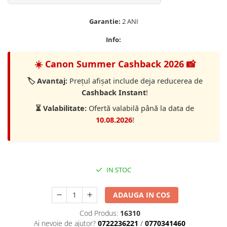
Vizor
Garantie:
2 ANI
Accesorii diverse
Info:
☀️ Canon Summer Cashback 2026 📸
🏷️ Avantaj:
Prețul afișat include deja reducerea de
Cashback Instant
!
⏳ Valabilitate:
Ofertă valabilă până la data de
10.08.2026
!
IN STOC
ADAUGA IN COS
Cod Produs:
16310
Ai nevoie de ajutor?
0722236221
/
0770341460