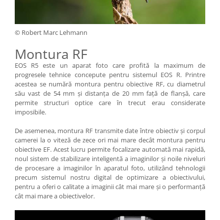
© Robert Marc Lehmann
Montura RF
EOS R5 este un aparat foto care profită la maximum de
progresele tehnice concepute pentru sistemul EOS R. Printre
acestea se numără montura pentru obiective RF, cu diametrul
său vast de 54 mm şi distanţa de 20 mm faţă de flanşă, care
permite structuri optice care în trecut erau considerate
imposibile.
De asemenea, montura RF transmite date între obiectiv şi corpul
camerei la o viteză de zece ori mai mare decât montura pentru
obiective EF. Acest lucru permite focalizare automată mai rapidă,
noul sistem de stabilizare inteligentă a imaginilor şi noile niveluri
de procesare a imaginilor în aparatul foto, utilizând tehnologii
precum sistemul nostru digital de optimizare a obiectivului,
pentru a oferi o calitate a imaginii cât mai mare şi o performanţă
cât mai mare a obiectivelor.