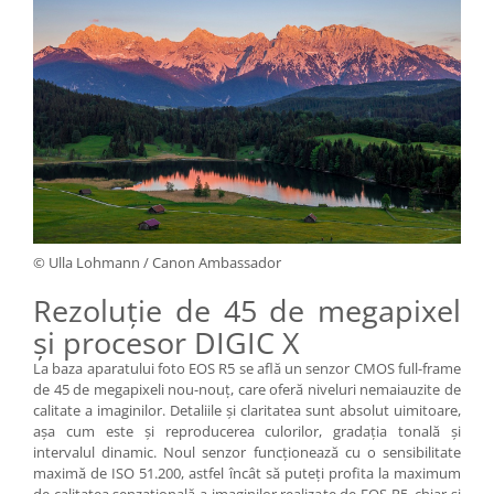
© Ulla Lohmann / Canon Ambassador
Rezoluţie de 45 de megapixel
şi procesor DIGIC X
La baza aparatului foto EOS R5 se află un senzor CMOS full-frame
de 45 de megapixeli nou-nouţ, care oferă niveluri nemaiauzite de
calitate a imaginilor. Detaliile şi claritatea sunt absolut uimitoare,
aşa cum este şi reproducerea culorilor, gradaţia tonală şi
intervalul dinamic. Noul senzor funcţionează cu o sensibilitate
maximă de ISO 51.200, astfel încât să puteţi profita la maximum