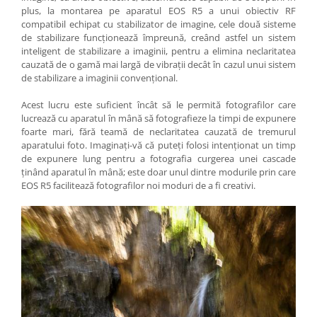
plus, la montarea pe aparatul EOS R5 a unui obiectiv RF
compatibil echipat cu stabilizator de imagine, cele două sisteme
de stabilizare funcţionează împreună, creând astfel un sistem
inteligent de stabilizare a imaginii, pentru a elimina neclaritatea
cauzată de o gamă mai largă de vibraţii decât în cazul unui sistem
de stabilizare a imaginii convenţional.
Acest lucru este suficient încât să le permită fotografilor care
lucrează cu aparatul în mână să fotografieze la timpi de expunere
foarte mari, fără teamă de neclaritatea cauzată de tremurul
aparatului foto. Imaginaţi-vă că puteţi folosi intenţionat un timp
de expunere lung pentru a fotografia curgerea unei cascade
ţinând aparatul în mână; este doar unul dintre modurile prin care
EOS R5 facilitează fotografilor noi moduri de a fi creativi.