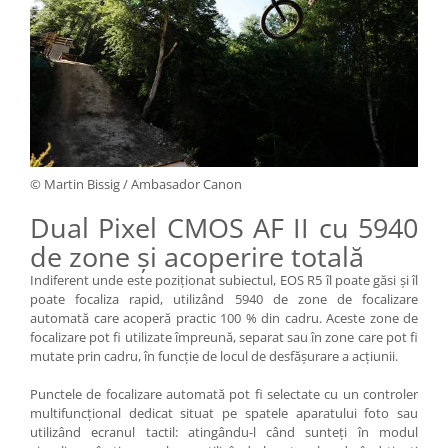
© Martin Bissig / Ambasador Canon
Dual Pixel CMOS AF II cu 5940
de zone şi acoperire totală
Indiferent unde este poziţionat subiectul, EOS R5 îl poate găsi şi îl
poate focaliza rapid, utilizând 5940 de zone de focalizare
automată care acoperă practic 100 % din cadru. Aceste zone de
focalizare pot fi utilizate împreună, separat sau în zone care pot fi
mutate prin cadru, în funcţie de locul de desfăşurare a acţiunii.
Punctele de focalizare automată pot fi selectate cu un controler
multifuncţional dedicat situat pe spatele aparatului foto sau
utilizând ecranul tactil: atingându-l când sunteţi în modul