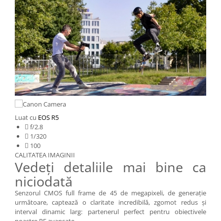
Luat cu
EOS R5
 f/2.8
 1/320
 100
CALITATEA IMAGINII
Vedeţi detaliile mai bine ca
niciodată
Senzorul CMOS full frame de 45 de megapixeli, de generaţie
următoare, captează o claritate incredibilă, zgomot redus şi
interval dinamic larg: partenerul perfect pentru obiectivele