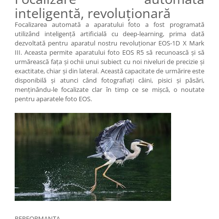
inteligentă, revoluţionară
Focalizarea automată a aparatului foto a fost programată
utilizând inteligenţă artificială cu deep-learning, prima dată
dezvoltată pentru aparatul nostru revoluţionar EOS-1D X Mark
III. Aceasta permite aparatului foto EOS R5 să recunoască şi să
urmărească faţa şi ochii unui subiect cu noi niveluri de precizie şi
exactitate, chiar şi din lateral. Această capacitate de urmărire este
disponibilă şi atunci când fotografiaţi câini, pisici şi păsări,
menţinându-le focalizate clar în timp ce se mişcă, o noutate
pentru aparatele foto EOS.
PERFORMANŢA