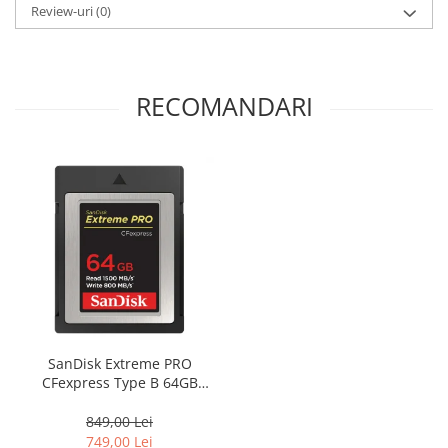
Review-uri
(0)
RECOMANDARI
SanDisk Extreme PRO
CFexpress Type B 64GB
(SDCFE-064G-GN4NN)
849,00 Lei
749,00 Lei