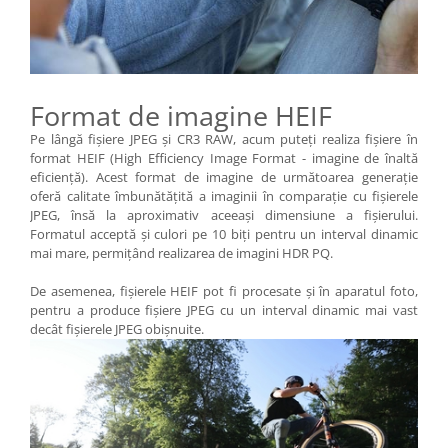
Format de imagine HEIF
Pe lângă fişiere JPEG şi CR3 RAW, acum puteţi realiza fişiere în
format HEIF (High Efficiency Image Format - imagine de înaltă
eficienţă). Acest format de imagine de următoarea generaţie
oferă calitate îmbunătăţită a imaginii în comparaţie cu fişierele
JPEG, însă la aproximativ aceeaşi dimensiune a fişierului.
Formatul acceptă şi culori pe 10 biţi pentru un interval dinamic
mai mare, permiţând realizarea de imagini HDR PQ.
De asemenea, fişierele HEIF pot fi procesate şi în aparatul foto,
pentru a produce fişiere JPEG cu un interval dinamic mai vast
decât fişierele JPEG obişnuite.