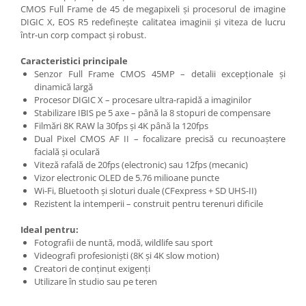
CMOS Full Frame de 45 de megapixeli și procesorul de imagine
DIGIC X, EOS R5 redefinește calitatea imaginii și viteza de lucru
într-un corp compact și robust.
Caracteristici principale
Senzor Full Frame CMOS 45MP – detalii excepționale și
dinamică largă
Procesor DIGIC X – procesare ultra-rapidă a imaginilor
Stabilizare IBIS pe 5 axe – până la 8 stopuri de compensare
Filmări 8K RAW la 30fps și 4K până la 120fps
Dual Pixel CMOS AF II – focalizare precisă cu recunoaștere
facială și oculară
Viteză rafală de 20fps (electronic) sau 12fps (mecanic)
Vizor electronic OLED de 5.76 milioane puncte
Wi-Fi, Bluetooth și sloturi duale (CFexpress + SD UHS-II)
Rezistent la intemperii – construit pentru terenuri dificile
Ideal pentru:
Fotografii de nuntă, modă, wildlife sau sport
Videografi profesioniști (8K și 4K slow motion)
Creatori de conținut exigenți
Utilizare în studio sau pe teren