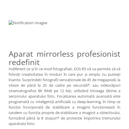
Aparat mirrorless profesionist
redefinit
Indiferent ce şi în ce mod fotografiaţi, EOS R5 vă va permite să vă
folosiţi creativitatea în moduri în care pur şi simplu nu puteaţi
înainte. Surprindeţi fotografii senzaţionale de 45 de megapixeli, la
viteze de până la 20 de cadre pe secundă*, sau videoclipuri
cinematografice 8K RAW pe 12 biţi, utilizând întreaga lăţime a
senzorului aparatului foto. Focalizarea automată avansată este
programată cu inteligenţă artificială cu deep-learning, în timp ce
funcţia încorporată de stabilizare a imaginii funcţionează în
tandem cu funcţia proprie de stabilizare a imaginii a obiectivului,
furnizând până la 8 stopuri* de protecţie împotriva tremurului
aparatului foto.