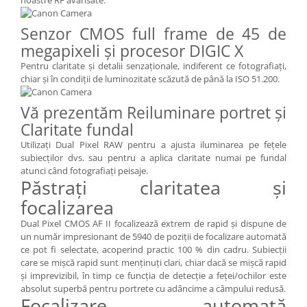
noastre RF avansate.
Senzor CMOS full frame de 45 de
megapixeli şi procesor DIGIC X
Pentru claritate şi detalii senzaţionale, indiferent ce fotografiaţi,
chiar şi în condiţii de luminozitate scăzută de până la ISO 51.200.
Vă prezentăm Reiluminare portret şi
Claritate fundal
Utilizaţi Dual Pixel RAW pentru a ajusta iluminarea pe feţele
subiecţilor dvs. sau pentru a aplica claritate numai pe fundal
atunci când fotografiaţi peisaje.
Păstraţi claritatea şi
focalizarea
Dual Pixel CMOS AF II focalizează extrem de rapid şi dispune de
un număr impresionant de 5940 de poziţii de focalizare automată
ce pot fi selectate, acoperind practic 100 % din cadru. Subiecţii
care se mişcă rapid sunt menţinuţi clari, chiar dacă se mişcă rapid
şi imprevizibil, în timp ce funcţia de detecţie a feţei/ochilor este
absolut superbă pentru portrete cu adâncime a câmpului redusă.
Focalizare automată