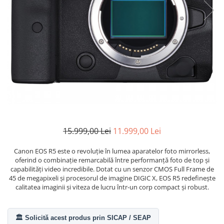
Bracket-uri si suporti
Selfie Stick
produs
Filtre White Balance
Incarcatoare acumulatori Foto-
Drone
Imprimante SECOND HAND
Video
Huse protectie blitz extern
Accesorii filtre
Declansatoare Radio si Infrarosu
Slider
Huse protectie acumulatori foto
Video - Convertoare pe filet
Convertoare pe filet foto video
Huse protectie filtre gel
Huse si genti pentru studio
Tablete grafice
Camere Video Compacte
Acumulatori si incarcatoare S.H.
Inele reductii obiective
Becuri si lampa blitz studio
Adaptoare pentru convertoare sau
Adaptoare pentru compacte
Curatare si intretinere
filtre
Suruburi si piulite, adaptoare de
Diverse S.H.
trecere
Alimentatoare 220V
Genti, huse, curele
Calibrare expunere
Cabluri
Carcase de tip Cage, pentru
integrare in sisteme video
15.999,00 Lei
11.999,00 Lei
complexe
Curatare Senzor
Canon EOS R5 este o revoluție în lumea aparatelor foto mirrorless,
Huse de ploaie
oferind o combinație remarcabilă între performanță foto de top și
capabilități video incredibile. Dotat cu un senzor CMOS Full Frame de
Microfoane / Reportofoane
45 de megapixeli și procesorul de imagine DIGIC X, EOS R5 redefinește
Nivela patina
calitatea imaginii și viteza de lucru într-un corp compact și robust.
Ocular
Transmitator de fisiere fara fir
🏛️ Solicită acest produs prin SICAP / SEAP