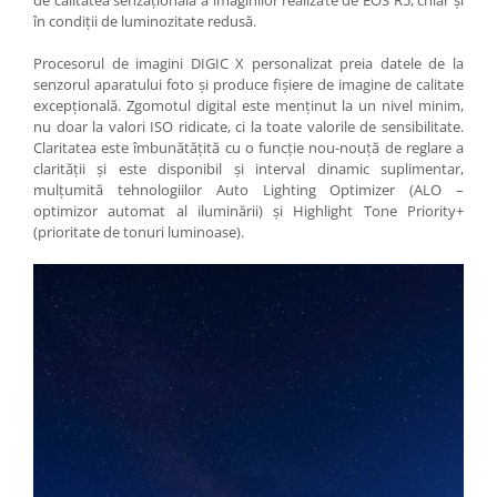
de calitatea senzaţională a imaginilor realizate de EOS R5, chiar şi
în condiţii de luminozitate redusă.
Procesorul de imagini DIGIC X personalizat preia datele de la
senzorul aparatului foto şi produce fişiere de imagine de calitate
excepţională. Zgomotul digital este menţinut la un nivel minim,
nu doar la valori ISO ridicate, ci la toate valorile de sensibilitate.
Claritatea este îmbunătăţită cu o funcţie nou-nouţă de reglare a
clarităţii şi este disponibil şi interval dinamic suplimentar,
mulţumită tehnologiilor Auto Lighting Optimizer (ALO –
optimizor automat al iluminării) şi Highlight Tone Priority+
(prioritate de tonuri luminoase).