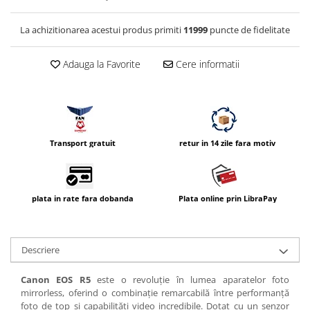
La achizitionarea acestui produs primiti
11999
puncte de fidelitate
Adauga la Favorite
Cere informatii
Transport gratuit
retur in 14 zile fara motiv
plata in rate fara dobanda
Plata online prin LibraPay
Descriere
Canon EOS R5
este o revoluție în lumea aparatelor foto
mirrorless, oferind o combinație remarcabilă între performanță
foto de top și capabilități video incredibile. Dotat cu un senzor