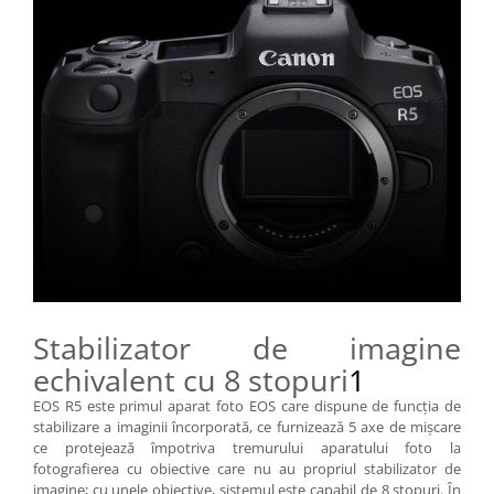
Stabilizator de imagine
echivalent cu 8 stopuri
1
EOS R5 este primul aparat foto EOS care dispune de funcţia de
stabilizare a imaginii încorporată, ce furnizează 5 axe de mişcare
ce protejează împotriva tremurului aparatului foto la
fotografierea cu obiective care nu au propriul stabilizator de
imagine; cu unele obiective, sistemul este capabil de 8 stopuri. În