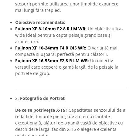
stopuri) permite utilizarea unor timpi de expunere
mai lungi fără trepied.
Obiective recomandate:
Fujinon XF 8-16mm F2.8 R LM WR:
Un obiectiv ultra-
wide ideal pentru a capta peisaje grandioase și
arhitectură.
Fujinon XF 10-24mm F4 R OIS WR:
O variantă mai
compactă și ușoară, perfectă pentru călătorii.
Fujinon XF 16-55mm F2.8 R LM WR:
Un obiectiv
versatil care acoperă o gamă largă, de la peisaje la
portrete de grup.
2.
Fotografie de Portret
De ce se potrivește X-T5?
Capacitatea senzorului de a
reda fidel tonurile pielii și de a oferi o claritate
excepțională, alături de o gamă vastă de obiective cu
deschidere largă, fac din X-T5 o alegere excelentă
pentru portrete.