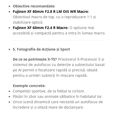
Obiective recomandate:
Fujinon XF 80mm F2.8 R LM OIS WR Macro
:
Obiectivul macro de top, cu o reproducere 1:1 și
stabilizare optică.
Fujinon XF 60mm F2.4 R Macro
:
O opțiune mai
accesibilă și compactă pentru a intra în lumea macro.
5. Fotografie de Acțiune și Sport
De ce se potrivește X-T5?
Procesorul X-Processor 5 și
sistemul de autofocus cu detecție a subiectului bazat
pe AI permit o focalizare rapidă și precisă, ideală
pentru a urmări subiecți în mișcare rapidă.
Exemple concrete:
Competiții sportive, de la fotbal la ciclism.
Păsări în zbor sau animale sălbatice în habitatul lor.
Orice scenă dinamică care necesită un autofocus de
încredere și o viteză mare de declanșare.