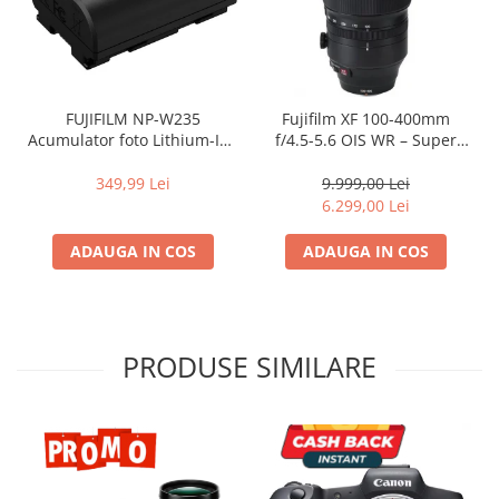
FUJIFILM NP-W235
Fujifilm XF 100-400mm
Acumulator foto Lithium-Ion
f/4.5-5.6 OIS WR – Super
pentru FUJIFILM (7.2V,
teleobiectiv rezistent la
2200mAh)
intemperii pentru wildlife și
349,99 Lei
9.999,00 Lei
sport
6.299,00 Lei
ADAUGA IN COS
ADAUGA IN COS
PRODUSE SIMILARE