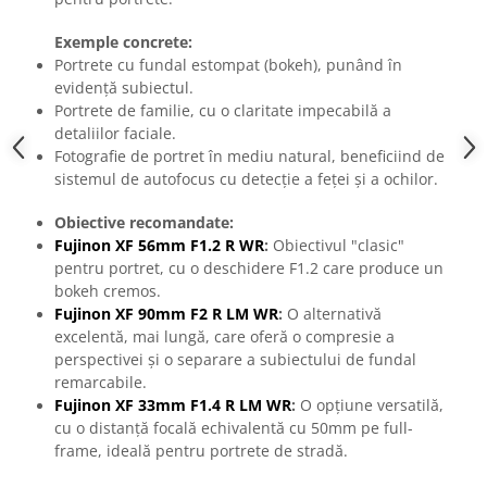
Exemple concrete:
Portrete cu fundal estompat (bokeh), punând în
evidență subiectul.
Portrete de familie, cu o claritate impecabilă a
detaliilor faciale.
Fotografie de portret în mediu natural, beneficiind de
sistemul de autofocus cu detecție a feței și a ochilor.
Obiective recomandate:
Fujinon XF 56mm F1.2 R WR
:
Obiectivul "clasic"
pentru portret, cu o deschidere F1.2 care produce un
bokeh cremos.
Fujinon XF 90mm F2 R LM WR
:
O alternativă
excelentă, mai lungă, care oferă o compresie a
perspectivei și o separare a subiectului de fundal
remarcabile.
Fujinon XF 33mm F1.4 R LM WR
:
O opțiune versatilă,
cu o distanță focală echivalentă cu 50mm pe full-
frame, ideală pentru portrete de stradă.