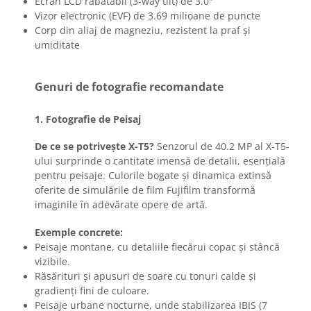
Ecran LCD rabatabil (3-way tilt) de 3.0"
Vizor electronic (EVF) de 3.69 milioane de puncte
Corp din aliaj de magneziu, rezistent la praf și
umiditate
Genuri de fotografie recomandate
1. Fotografie de Peisaj
De ce se potrivește X-T5?
Senzorul de 40.2 MP al X-T5-
ului surprinde o cantitate imensă de detalii, esențială
pentru peisaje. Culorile bogate și dinamica extinsă
oferite de simulările de film Fujifilm transformă
imaginile în adevărate opere de artă.
Exemple concrete:
Peisaje montane, cu detaliile fiecărui copac și stâncă
vizibile.
Răsărituri și apusuri de soare cu tonuri calde și
gradienți fini de culoare.
Peisaje urbane nocturne, unde stabilizarea IBIS (7