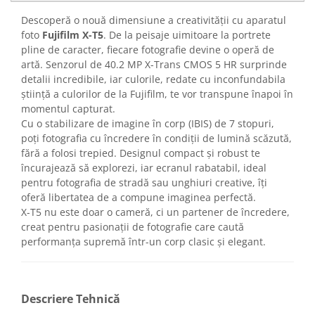
Descoperă o nouă dimensiune a creativității cu aparatul
foto
Fujifilm X-T5
. De la peisaje uimitoare la portrete
pline de caracter, fiecare fotografie devine o operă de
artă. Senzorul de 40.2 MP X-Trans CMOS 5 HR surprinde
detalii incredibile, iar culorile, redate cu inconfundabila
știință a culorilor de la Fujifilm, te vor transpune înapoi în
momentul capturat.
Cu o stabilizare de imagine în corp (IBIS) de 7 stopuri,
poți fotografia cu încredere în condiții de lumină scăzută,
fără a folosi trepied. Designul compact și robust te
încurajează să explorezi, iar ecranul rabatabil, ideal
pentru fotografia de stradă sau unghiuri creative, îți
oferă libertatea de a compune imaginea perfectă.
X-T5 nu este doar o cameră, ci un partener de încredere,
creat pentru pasionații de fotografie care caută
performanța supremă într-un corp clasic și elegant.
Descriere Tehnică