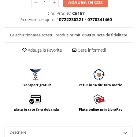
ADAUGA IN COS
Vizor
Cod Produs:
C6167
Accesorii diverse
Ai nevoie de ajutor?
0722236221
/
0770341460
La achizitionarea acestui produs primiti
8599
puncte de fidelitate
Adauga la Favorite
Cere informatii
Transport gratuit
retur in 14 zile fara motiv
plata in rate fara dobanda
Plata online prin LibraPay
Descriere