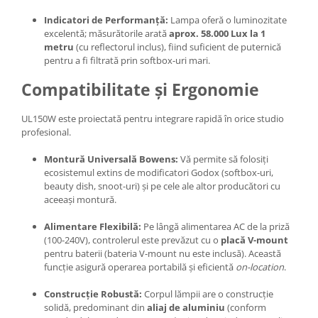
Indicatori de Performanță:
Lampa oferă o luminozitate
excelentă; măsurătorile arată
aprox. 58.000 Lux la 1
metru
(cu reflectorul inclus), fiind suficient de puternică
pentru a fi filtrată prin softbox-uri mari.
Compatibilitate și Ergonomie
UL150W este proiectată pentru integrare rapidă în orice studio
profesional.
Montură Universală Bowens:
Vă permite să folosiți
ecosistemul extins de modificatori Godox (softbox-uri,
beauty dish, snoot-uri) și pe cele ale altor producători cu
aceeași montură.
Alimentare Flexibilă:
Pe lângă alimentarea AC de la priză
(100-240V), controlerul este prevăzut cu o
placă V-mount
pentru baterii (bateria V-mount nu este inclusă). Această
funcție asigură operarea portabilă și eficientă
on-location
.
Construcție Robustă:
Corpul lămpii are o construcție
solidă, predominant din
aliaj de aluminiu
(conform