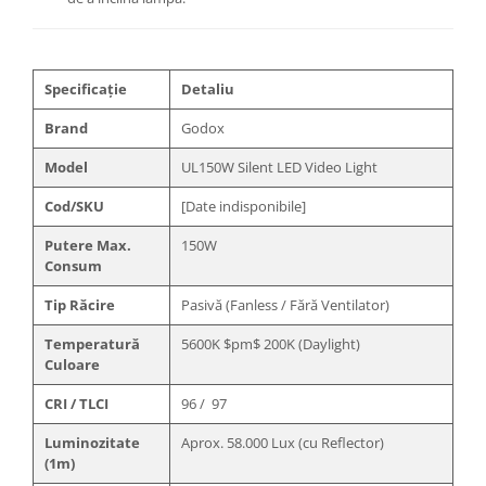
Specificație
Detaliu
Brand
Godox
Model
UL150W Silent LED Video Light
Cod/SKU
[Date indisponibile]
Putere Max.
150W
Consum
Tip Răcire
Pasivă (Fanless / Fără Ventilator)
Temperatură
5600K
$pm$
200K (Daylight)
Culoare
CRI / TLCI
96 / 97
Luminozitate
Aprox. 58.000 Lux (cu Reflector)
(1m)