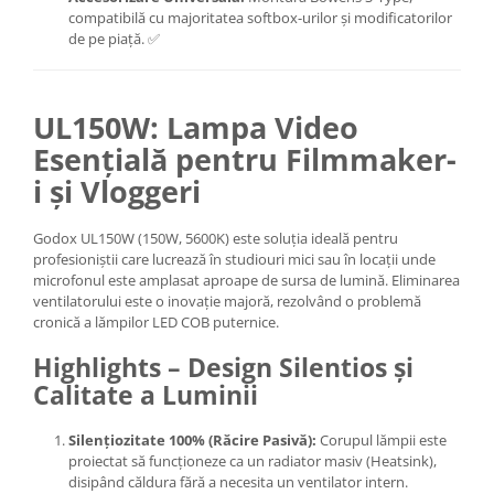
compatibilă cu majoritatea softbox-urilor și modificatorilor
de pe piață. ✅
UL150W: Lampa Video
Esențială pentru Filmmaker-
i și Vloggeri
Godox UL150W (150W, 5600K) este soluția ideală pentru
profesioniștii care lucrează în studiouri mici sau în locații unde
microfonul este amplasat aproape de sursa de lumină. Eliminarea
ventilatorului este o inovație majoră, rezolvând o problemă
cronică a lămpilor LED COB puternice.
Highlights – Design Silentios și
Calitate a Luminii
Silențiozitate 100% (Răcire Pasivă):
Corupul lămpii este
proiectat să funcționeze ca un radiator masiv (Heatsink),
disipând căldura fără a necesita un ventilator intern.