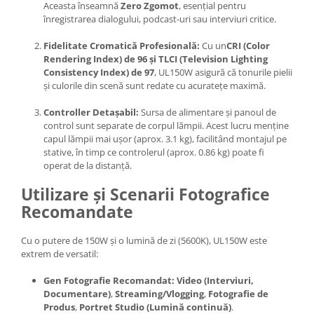
Aceasta înseamnă
Zero Zgomot
, esențial pentru
înregistrarea dialogului, podcast-uri sau interviuri critice.
Fidelitate Cromatică Profesională:
Cu un
CRI (Color
Rendering Index) de 96 și TLCI (Television Lighting
Consistency Index) de 97
, UL150W asigură că tonurile pielii
și culorile din scenă sunt redate cu acuratețe maximă.
Controller Detașabil:
Sursa de alimentare și panoul de
control sunt separate de corpul lămpii. Acest lucru menține
capul lămpii mai ușor (aprox. 3.1 kg), facilitând montajul pe
stative, în timp ce controlerul (aprox. 0.86 kg) poate fi
operat de la distanță.
Utilizare și Scenarii Fotografice
Recomandate
Cu o putere de 150W și o lumină de zi (5600K), UL150W este
extrem de versatil:
Gen Fotografie Recomandat:
Video (Interviuri,
Documentare)
,
Streaming/Vlogging
,
Fotografie de
Produs
,
Portret Studio (Lumină continuă)
.