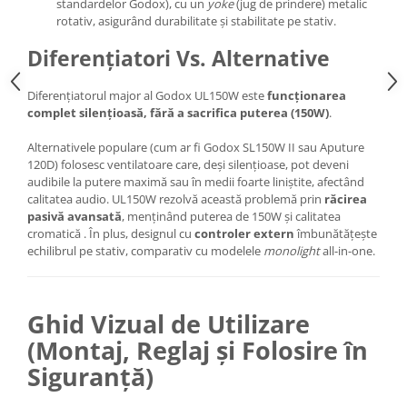
standardelor Godox), cu un
yoke
(jug de prindere) metalic
rotativ, asigurând durabilitate și stabilitate pe stativ.
Diferențiatori Vs. Alternative
Diferențiatorul major al Godox UL150W este
funcționarea
complet silențioasă, fără a sacrifica puterea (150W)
.
Alternativele populare (cum ar fi Godox SL150W II sau Aputure
120D) folosesc ventilatoare care, deși silențioase, pot deveni
audibile la putere maximă sau în medii foarte liniștite, afectând
calitatea audio. UL150W rezolvă această problemă prin
răcirea
pasivă avansată
, menținând puterea de 150W și calitatea
cromatică . În plus, designul cu
controler extern
îmbunătățește
echilibrul pe stativ, comparativ cu modelele
monolight
all-in-one.
Ghid Vizual de Utilizare
(Montaj, Reglaj și Folosire în
Siguranță)