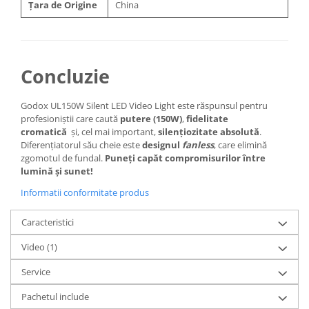
Țara de Origine
China
Concluzie
Godox UL150W Silent LED Video Light este răspunsul pentru
profesioniștii care caută
putere (150W)
,
fidelitate
cromatică
și, cel mai important,
silențiozitate absolută
.
Diferențiatorul său cheie este
designul
fanless
, care elimină
zgomotul de fundal.
Puneți capăt compromisurilor între
lumină și sunet!
Informatii conformitate produs
Caracteristici
Video
(1)
Service
Pachetul include