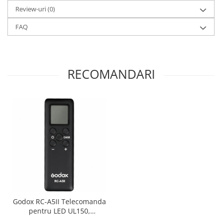
Review-uri
(0)
FAQ
RECOMANDARI
Godox RC-A5II Telecomanda
pentru LED UL150,
VL150/200/300, LED1000D II,