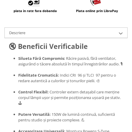
plata in rate fara dobanda
Plata online prin LibraPay
Descriere
🔇 Beneficii Verificabile
Silueta Fără Compromis:
Răcire pasivă, fără ventilator,
asigurând o tăcere absolută în timpul înregistrărilor audio. 🎙️
Fidelitate Cromatică:
Indici CRI 96 și TLCI 97 pentru o
redare autentică a culorilor și tonurilor pielii. 🎨
Control Flexibil:
Controler extern detașabil care menține
corpul lămpii ușor și permite poziționarea ușoară pe stativ.
🕹️
Putere Versatilă:
150W de lumină continuă, suficientă
pentru studio și proiecte complexe. 💪
Accesorizare Universală:
Montura Bowens S-Type,