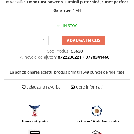
universală cu
montura Bowens
.
Lumină puternică, sunet perfect.
Vizor
Garantie:
1 AN
Accesorii diverse
IN STOC
ADAUGA IN COS
Cod Produs:
C5630
Ai nevoie de ajutor?
0722236221
/
0770341460
La achizitionarea acestui produs primiti
1649
puncte de fidelitate
Adauga la Favorite
Cere informatii
Transport gratuit
retur in 14 zile fara motiv