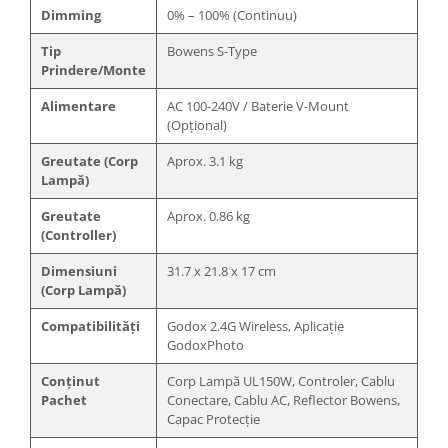
Dimming
0% – 100% (Continuu)
Tip
Bowens S-Type
Prindere/Monte
Alimentare
AC 100-240V / Baterie V-Mount
(Opțional)
Greutate (Corp
Aprox. 3.1 kg
Lampă)
Greutate
Aprox. 0.86 kg
(Controller)
Dimensiuni
31.7 x 21.8 x 17 cm
(Corp Lampă)
Compatibilități
Godox 2.4G Wireless, Aplicație
GodoxPhoto
Conținut
Corp Lampă UL150W, Controler, Cablu
Pachet
Conectare, Cablu AC, Reflector Bowens,
Capac Protecție