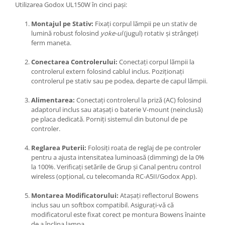
Utilizarea Godox UL150W în cinci pași:
Montajul pe Stativ:
Fixați corpul lămpii pe un stativ de
lumină robust folosind
yoke-ul
(jugul) rotativ și strângeți
ferm maneta.
Conectarea Controlerului:
Conectați corpul lămpii la
controlerul extern folosind cablul inclus. Poziționați
controlerul pe stativ sau pe podea, departe de capul lămpii.
Alimentarea:
Conectați controlerul la priză (AC) folosind
adaptorul inclus sau atașați o baterie V-mount (neinclusă)
pe placa dedicată. Porniți sistemul din butonul de pe
controler.
Reglarea Puterii:
Folosiți roata de reglaj de pe controler
pentru a ajusta intensitatea luminoasă (dimming) de la 0%
la 100%. Verificați setările de Grup și Canal pentru control
wireless (opțional, cu telecomanda RC-A5II/Godox App).
Montarea Modificatorului:
Atașați reflectorul Bowens
inclus sau un softbox compatibil. Asigurați-vă că
modificatorul este fixat corect pe montura Bowens înainte
de a înclina lampa.