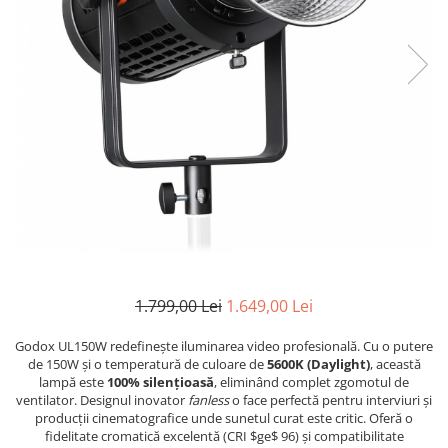
Bracket-uri si suporti
Selfie Stick
produs
Filtre White Balance
Incarcatoare acumulatori Foto-
Drone
Imprimante SECOND HAND
Video
Huse protectie blitz extern
Accesorii filtre
Declansatoare Radio si Infrarosu
Slider
Huse protectie acumulatori foto
Video - Convertoare pe filet
Convertoare pe filet foto video
Huse protectie filtre gel
Huse si genti pentru studio
Tablete grafice
Camere Video Compacte
Acumulatori si incarcatoare S.H.
Inele reductii obiective
Becuri si lampa blitz studio
Adaptoare pentru convertoare sau
Adaptoare pentru compacte
Curatare si intretinere
filtre
Suruburi si piulite, adaptoare de
Diverse S.H.
trecere
Alimentatoare 220V
Genti, huse, curele
Calibrare expunere
Cabluri
Carcase de tip Cage, pentru
integrare in sisteme video
complexe
Curatare Senzor
1.799,00 Lei
1.649,00 Lei
Huse de ploaie
Microfoane / Reportofoane
Godox UL150W redefinește iluminarea video profesională. Cu o putere
de 150W și o temperatură de culoare de
5600K (Daylight)
, această
Nivela patina
lampă este
100% silențioasă
, eliminând complet zgomotul de
ventilator. Designul inovator
fanless
o face perfectă pentru interviuri și
Ocular
producții cinematografice unde sunetul curat este critic. Oferă o
Transmitator de fisiere fara fir
fidelitate cromatică excelentă (CRI
$ge$
96) și compatibilitate