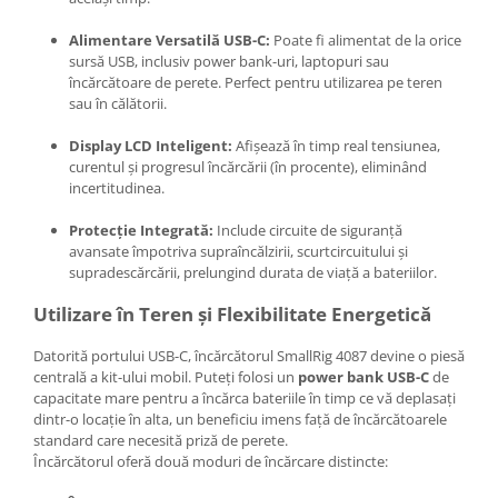
Alimentare Versatilă USB-C:
Poate fi alimentat de la orice
sursă USB, inclusiv power bank-uri, laptopuri sau
încărcătoare de perete. Perfect pentru utilizarea pe teren
sau în călătorii.
Display LCD Inteligent:
Afișează în timp real tensiunea,
curentul și progresul încărcării (în procente), eliminând
incertitudinea.
Protecție Integrată:
Include circuite de siguranță
avansate împotriva supraîncălzirii, scurtcircuitului și
supradescărcării, prelungind durata de viață a bateriilor.
Utilizare în Teren și Flexibilitate Energetică
Datorită portului USB-C, încărcătorul SmallRig 4087 devine o piesă
centrală a kit-ului mobil. Puteți folosi un
power bank USB-C
de
capacitate mare pentru a încărca bateriile în timp ce vă deplasați
dintr-o locație în alta, un beneficiu imens față de încărcătoarele
standard care necesită priză de perete.
Încărcătorul oferă două moduri de încărcare distincte: