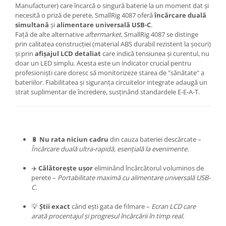
Manufacturer) care încarcă o singură baterie la un moment dat și
necesită o priză de perete, SmallRig 4087 oferă
încărcare duală
simultană
și
alimentare universală USB-C
.
Față de alte alternative
aftermarket
, SmallRig 4087 se distinge
prin calitatea construcției (material ABS durabil rezistent la șocuri)
și prin
afișajul LCD detaliat
care indică tensiunea și curentul, nu
doar un LED simplu. Acesta este un indicator crucial pentru
profesioniști care doresc să monitorizeze starea de "sănătate" a
bateriilor. Fiabilitatea și siguranța circuitelor integrate adaugă un
strat suplimentar de încredere, susținând standardele E-E-A-T.
🔋
Nu rata niciun cadru
din cauza bateriei descărcate –
Încărcare duală ultra-rapidă, esențială la evenimente.
✈️
Călătorește ușor
eliminând încărcătorul voluminos de
perete –
Portabilitate maximă cu alimentare universală USB-
C.
💡
Știi exact
când ești gata de filmare –
Ecran LCD care
arată procentajul și progresul încărcării în timp real.