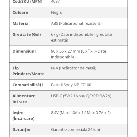
Cod/SKU (MPN)
4087
Culoare
Negru
Material
ABS (Policarbonat rezistent)
Greutate (Gol)
67 g (Date indisponibile - greutate
estimată)
Dimensiuni
90 x 56 x 27 mm (L x Î x l - Date
indisponibile)
Tip
N/A (Încărcător de masă)
Prindere/Monte
Compatibilități
Baterii Sony NP-FZ100
Alimentare
USB-C (5V/2.1A sau QC/PD 9V/2A)
Intrare
Ieșire
8.4V (Max 1.0A x 1 / Max 0.7A x 2)
(Încărcare)
Garanție
Garanție comercială 24 luni