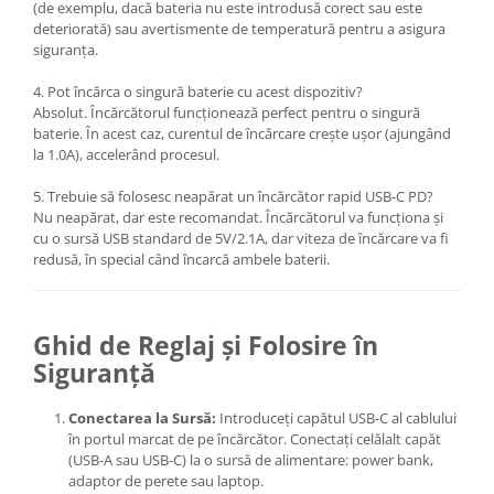
(de exemplu, dacă bateria nu este introdusă corect sau este
deteriorată) sau avertismente de temperatură pentru a asigura
siguranța.
4. Pot încărca o singură baterie cu acest dispozitiv?
Absolut. Încărcătorul funcționează perfect pentru o singură
baterie. În acest caz, curentul de încărcare crește ușor (ajungând
la 1.0A), accelerând procesul.
5. Trebuie să folosesc neapărat un încărcător rapid USB-C PD?
Nu neapărat, dar este recomandat. Încărcătorul va funcționa și
cu o sursă USB standard de 5V/2.1A, dar viteza de încărcare va fi
redusă, în special când încarcă ambele baterii.
Ghid de Reglaj și Folosire în
Siguranță
Conectarea la Sursă:
Introduceți capătul USB-C al cablului
în portul marcat de pe încărcător. Conectați celălalt capăt
(USB-A sau USB-C) la o sursă de alimentare: power bank,
adaptor de perete sau laptop.