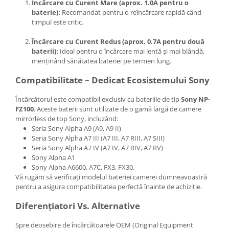
Încărcare cu Curent Mare (aprox. 1.0A pentru o
baterie):
Recomandat pentru o reîncărcare rapidă când
timpul este critic.
Încărcare cu Curent Redus (aprox. 0.7A pentru două
baterii):
Ideal pentru o încărcare mai lentă și mai blândă,
menținând sănătatea bateriei pe termen lung.
Compatibilitate – Dedicat Ecosistemului Sony
Încărcătorul este compatibil exclusiv cu bateriile de tip
Sony NP-
FZ100
. Aceste baterii sunt utilizate de o gamă largă de camere
mirrorless de top Sony, incluzând:
Seria Sony Alpha A9 (A9, A9 II)
Seria Sony Alpha A7 III (A7 III, A7 RIII, A7 SIII)
Seria Sony Alpha A7 IV (A7 IV, A7 RIV, A7 RV)
Sony Alpha A1
Sony Alpha A6600, A7C, FX3, FX30.
Vă rugăm să verificați modelul bateriei camerei dumneavoastră
pentru a asigura compatibilitatea perfectă înainte de achiziție.
Diferențiatori Vs. Alternative
Spre deosebire de încărcătoarele OEM (Original Equipment