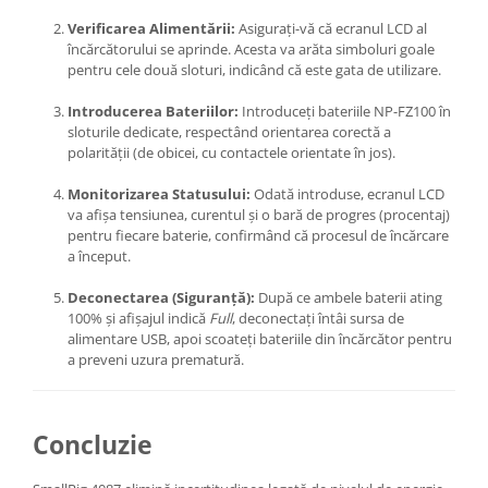
Verificarea Alimentării:
Asigurați-vă că ecranul LCD al
încărcătorului se aprinde. Acesta va arăta simboluri goale
pentru cele două sloturi, indicând că este gata de utilizare.
Introducerea Bateriilor:
Introduceți bateriile NP-FZ100 în
sloturile dedicate, respectând orientarea corectă a
polarității (de obicei, cu contactele orientate în jos).
Monitorizarea Statusului:
Odată introduse, ecranul LCD
va afișa tensiunea, curentul și o bară de progres (procentaj)
pentru fiecare baterie, confirmând că procesul de încărcare
a început.
Deconectarea (Siguranță):
După ce ambele baterii ating
100% și afișajul indică
Full
, deconectați întâi sursa de
alimentare USB, apoi scoateți bateriile din încărcător pentru
a preveni uzura prematură.
Concluzie