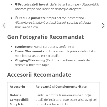
🛡️
Protejează-ți investiția
în baterii scumpe –
Siguranță în
utilizare grație circuitelor de protecție integrate.
⏱️
Redu la jumătate
timpul petrecut așteptând –
Alimentare simultană a două baterii, sporind eficiența
fluxului de lucru.
Gen Fotografie Recomandat
Eveniment
(Nunți, corporate, conferințe)
Travel/Documentar
(Unde accesul la priză este limitat și
mobilitatea USB-C este crucială)
Vlogging/Streaming
(Pentru a menține camerele de
rezervă alimentate rapid)
Accesorii Recomandate
Accesoriu
Relevanță și Complementaritate
Baterie
Pentru a profita la maximum de funcția
Compatibilă
duală de încărcare, este esențial să aveți cel
Sony NP-
puțin două baterii în kit.