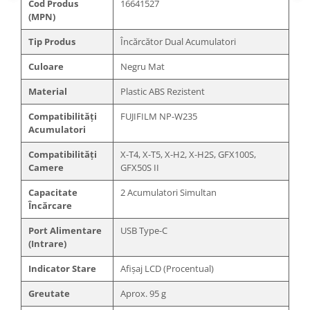
Cod Produs
16641527
Blitz-uri studio
(MPN)
Blitz-uri mobile, cu acumulatori
Tip Produs
Încărcător Dual Acumulatori
Softbox-uri
Culoare
Negru Mat
Accesorii Blitz-uri studio
Material
Plastic ABS Rezistent
Lampi lumina continua
Stative/boom-uri pentru lumini
Compatibilități
FUJIFILM NP-W235
Acumulatori
Cleme blitz fasung lumina, spigoti
Compatibilități
X-T4, X-T5, X-H2, X-H2S, GFX100S,
Fundaluri
Camere
GFX50S II
Suporti pentru fundaluri
Capacitate
2 Acumulatori Simultan
Blende
Încărcare
Umbrele
Port Alimentare
USB Type-C
Corturi si mese pt. fotografia de
(Intrare)
produs
Indicator Stare
Afișaj LCD (Procentual)
Declansatoare Radio si Infrarosu
Greutate
Aprox. 95 g
Huse si genti pentru studio