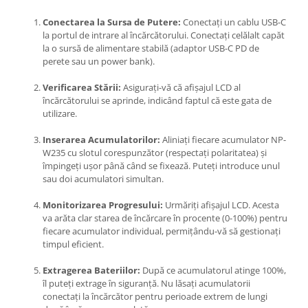
Aparate Foto Compacte (SH)
Conectarea la Sursa de Putere:
Conectați un cablu USB-C
Obiective foto SECOND HAND
la portul de intrare al încărcătorului.
Conectați celălalt capăt
la o sursă de alimentare stabilă (adaptor USB-C PD de
Obiective foto Mirrorless (SH)
perete sau un power bank).
Obiective foto DSLR (SH)
Obiective foto SLR (pe film) (SH)
Verificarea Stării:
Asigurați-vă că afișajul LCD al
încărcătorului se aprinde,
indicând faptul că este gata de
Accesorii pentru obiective ,
utilizare.
SECOND HAND
Blitz-uri externe + accesorii ,
Inserarea Acumulatorilor:
Aliniați fiecare acumulator NP-
SECOND HAND
W235 cu slotul corespunzător (respectați polaritatea) și
împingeți ușor până când se fixează.
Puteți introduce unul
Blitz-uri studio , SECOND HAND
sau doi acumulatori simultan.
Imprimante SECOND HAND
Monitorizarea Progresului:
Urmăriți afișajul LCD.
Acesta
Video - Convertoare pe filet
va arăta clar starea de încărcare în procente (0-100%) pentru
fiecare acumulator individual,
permițându-vă să gestionați
Acumulatori si incarcatoare S.H.
timpul eficient.
Adaptoare pentru compacte
Extragerea Bateriilor:
După ce acumulatorul atinge 100%,
Diverse S.H.
îl puteți extrage în siguranță.
Nu lăsați acumulatorii
conectați la încărcător pentru perioade extrem de lungi
Genti, huse, curele