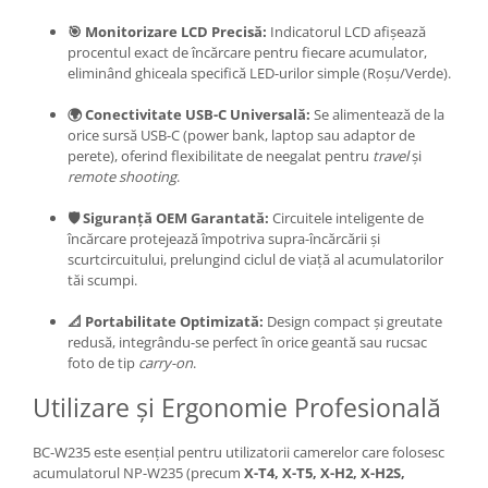
Adaptoare pentru convertoare sau
🎯 Monitorizare LCD Precisă:
Indicatorul LCD afișează
filtre
procentul exact de încărcare pentru fiecare acumulator,
eliminând ghiceala specifică LED-urilor simple (Roșu/Verde).
Alimentatoare 220V
🌍 Conectivitate USB-C Universală:
Se alimentează de la
Cabluri
orice sursă USB-C (power bank,
laptop sau adaptor de
Carcase de tip Cage, pentru
perete),
oferind flexibilitate de neegalat pentru
travel
și
integrare in sisteme video
remote shooting
.
complexe
Curatare Senzor
🛡️ Siguranță OEM Garantată:
Circuitele inteligente de
încărcare protejează împotriva supra-încărcării și
Huse de ploaie
scurtcircuitului,
prelungind ciclul de viață al acumulatorilor
Microfoane / Reportofoane
tăi scumpi.
Nivela patina
📐 Portabilitate Optimizată:
Design compact și greutate
Ocular
redusă,
integrându-se perfect în orice geantă sau rucsac
foto de tip
carry-on
.
Transmitator de fisiere fara fir
Utilizare și Ergonomie Profesională
Vizor
Accesorii diverse
BC-W235 este esențial pentru utilizatorii camerelor care folosesc
acumulatorul NP-W235 (precum
X-T4, X-T5, X-H2, X-H2S,
Genti, Rucsacuri, Troller foto