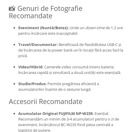
📸 Genuri de Fotografie
Camere Video Cinematice
Recomandate
Camere video de actiune
Accesorii camere video de actiune
Eveniment (Nuntă/Botez):
Unde un
down-time
de 1-2 ore
Accesorii drone
pentru încărcare este inacceptabil.
Acumulatori camere video
Travel/Documentar:
Beneficiază de flexibilitatea USB-C și
de încărcarea de la power bank-uri în locații fără acces facil la
Lampi video
priză.
Stabilizatoare (Gimbal) / Steady
Cam
Video/Hibrid:
Camerele video consumă intens bateria;
încărcarea rapidă și simultană a două unități este esențială.
Huse Protectie / Ploaie camere
video
Studio/Produs:
Permite pregătirea eficientă a
acumulatorilor înainte de o sesiune lungă.
Accesorii diverse pt camere video
Camere Video Cinematice
Accesorii Recomandate
Drone
Acumulator Original FUJIFILM NP-W235:
Esențial.
Slider
Recomandăm un minim de 3-4 acumulatori pentru o zi de
eveniment,
încărcătorul BC-W235 fiind piesa centrală a
Camere Video Compacte
logisticii de putere.