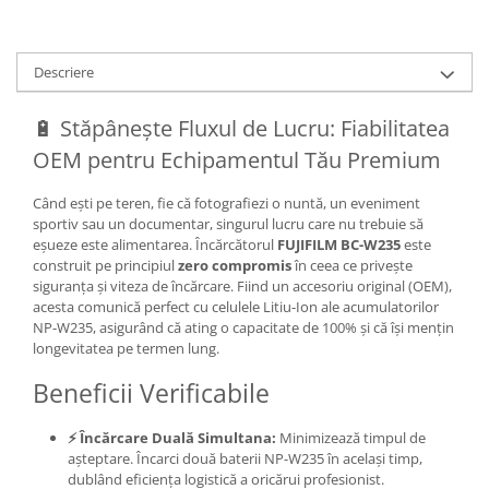
Carduri memorie, Cititoare
Carduri memorie
Cititoare carduri
Descriere
Huse protectie card memorie
🔋 Stăpânește Fluxul de Lucru: Fiabilitatea
Grip-uri
OEM pentru Echipamentul Tău Premium
Telecomenzi
LCD protectie
Când ești pe teren,
fie că fotografiezi o nuntă,
un eveniment
sportiv sau un documentar,
singurul lucru care nu trebuie să
Recordere audio digitale
eșueze este alimentarea.
Încărcătorul
FUJIFILM BC-W235
este
Acumulatori si baterii
construit pe principiul
zero compromis
în ceea ce privește
siguranța și viteza de încărcare.
Fiind un accesoriu original (OEM),
Acumulatori Foto
acesta comunică perfect cu celulele Litiu-Ion ale acumulatorilor
Acumulatori AA/AAA (R6/R3)) si
NP-W235,
asigurând că ating o capacitate de 100% și că își mențin
incarcatoare
longevitatea pe termen lung.
Baterii
Beneficii Verificabile
Incarcatoare acumulatori Foto-
Video
⚡ Încărcare Duală Simultana:
Minimizează timpul de
Huse protectie acumulatori foto
așteptare.
Încarci două baterii NP-W235 în același timp,
dublând eficiența logistică a oricărui profesionist.
Tablete grafice