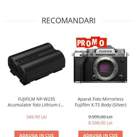
RECOMANDARI
FUJIFILM NP-W235
Aparat Foto Mirrorless
Acumulator foto Lithium-Ion
Fujifilm X-T5 Body (Silver)
pentru FUJIFILM (7.2V,
2200mAh)
349,99 Lei
9.999,00 Lei
8.599,00 Lei
ADAUGA IN COS
ADAUGA IN COS