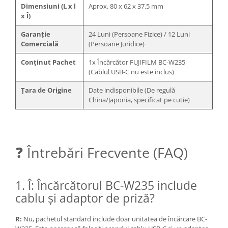
Dimensiuni (L x l
Aprox.
80 x 62 x 37.5
mm
Becuri si lampa blitz studio
x Î)
Suruburi si piulite, adaptoare de
trecere
Garanție
24 Luni (Persoane Fizice) / 12 Luni
Comercială
(Persoane Juridice)
Calibrare expunere
Conținut Pachet
1x Încărcător FUJIFILM BC-W235
Imprimante si Consumabile
(Cablul USB-C nu este inclus)
Cartuse si cerneluri
Țara de Origine
Date indisponibile (De regulă
Imprimante
China/Japonia, specificat pe cutie)
Scannere Documente
Hartie foto
Filme foto si scanere film
❓ Întrebări Frecvente (FAQ)
Materiale foto alb-negru
Aparate foto unica folosinta
1. Î: Încărcătorul BC-W235 include
Filme instant FUJI INSTAX
cablu și adaptor de priză?
Chimicale developare film alb-
negru
R:
Nu,
pachetul standard include doar unitatea de încărcare BC-