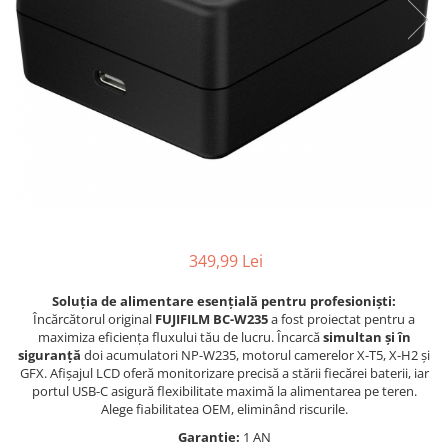
Parasolare
Teleconvertoare
Adaptoare montura / baioneta
Capace obiectiv si camera
Inele Macro
Filtre foto
Filtre Filet
Filtre tip Cokin
Filtre White Balance
349,99 Lei
Accesorii filtre
Soluția de alimentare esențială pentru profesioniști:
Convertoare pe filet foto video
Încărcătorul original
FUJIFILM BC-W235
a fost proiectat pentru a
maximiza eficiența fluxului tău de lucru.
Încarcă
simultan și în
Inele reductii obiective
siguranță
doi acumulatori NP-W235,
motorul camerelor X-T5,
X-H2 și
Curatare si intretinere
GFX.
Afișajul LCD oferă monitorizare precisă a stării fiecărei baterii,
iar
portul USB-C asigură flexibilitate maximă la alimentarea pe teren.
Blitz-uri externe
Alege fiabilitatea OEM,
eliminând riscurile.
Blitz-uri TTL - Dedicate
Garantie:
1 AN