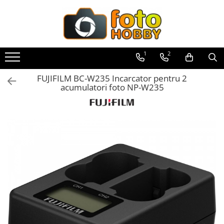
Toate Produsele
Aparate Foto
1
2
Aparate Foto Mirrorless
FUJIFILM BC-W235 Incarcator pentru 2
Aparate Foto DSLR
acumulatori foto NP-W235
Aparate Foto Compacte
Aparate foto instant
Aparate foto pe film
Cursuri foto
Obiective foto si accesorii
Obiective Mirorless
Obiective DSLR
Huse si tocuri protectie obiective
Obiective Cinematice