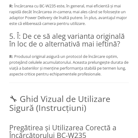
Aparate foto de colectie , cu vizare
R:
Încărcarea cu BC-W235 este,
în general,
mai eficientă și mai
laterala
rapidă decât încărcarea
in-camera
,
mai ales când se folosește un
adaptor Power Delivery de înaltă putere.
În plus,
avantajul major
Aparate foto de colectie TLR -
este că eliberează camera pentru utilizare.
Biobiective
5. Î: De ce să aleg varianta originală
Aparate foto de colectie , Stereo
în loc de o alternativă mai ieftină?
Aparate foto de colectie -
Miniaturi
R:
Produsul original asigură un protocol de încărcare optim,
Accesorii pt. aparate foto de
protejând celulele acumulatorului.
Aceasta prelungește durata de
colectie
viață a bateriilor și menține performanța stabilă pe termen lung,
aspecte critice pentru echipamentele profesionale.
Aparate de colectie de tip Box-
Camera
Reviste, carti si software
🔧 Ghid Vizual de Utilizare
Second Hand
Sigură (Instrucțiuni)
Aparate foto SECOND HAND
Aparate foto Mirrorless (SH)
Pregătirea și Utilizarea Corectă a
Aparate foto DSLR (SH)
Încărcătorului BC-W235
Aparate foto SLR (pe film) (SH)