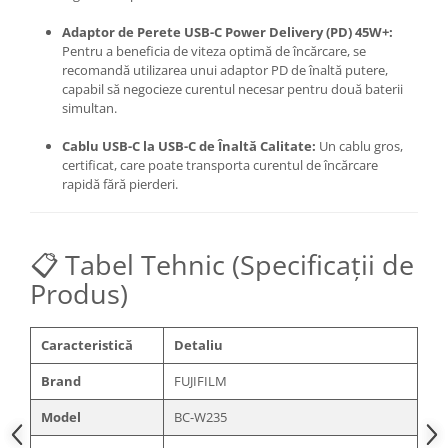
Trepiede si monopiede
Adaptor de Perete USB-C Power Delivery (PD) 45W+:
Trepiede foto
Pentru a beneficia de viteza optimă de încărcare,
se
Trepiede video
recomandă utilizarea unui adaptor PD de înaltă putere,
capabil să negocieze curentul necesar pentru două baterii
Trepied / Monopied Carbon
simultan.
Trepiede pentru compacte /
Cablu USB-C la USB-C de Înaltă Calitate:
Un cablu gros,
webcam-uri
certificat,
care poate transporta curentul de încărcare
Monopiede foto/video
rapidă fără pierderi.
Cap trepied si monopied
Carucioare trepied (Dolly)
📋 Tabel Tehnic (Specificații de
Placute cap trepied
Produs)
Huse trepied / stativ lumini
Sina Focus pentru Macro
Caracteristică
Detaliu
Accesorii trepiede si monopiede
Brand
FUJIFILM
Selfie Stick
Model
BC-W235
Studio/Lumini si accesorii