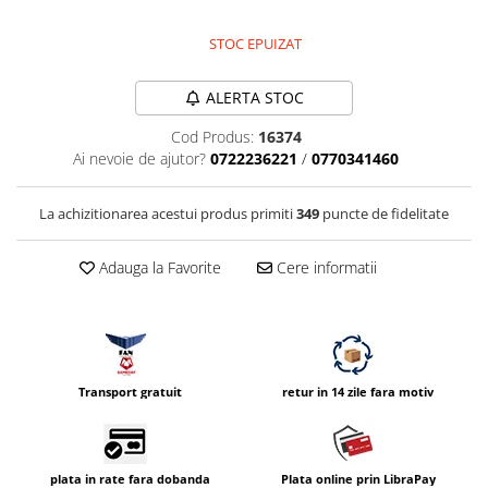
Compatibil Sony
Blitz-uri circulare (Macro)
STOC EPUIZAT
Adaptoare stativ port umbrela si
ALERTA STOC
blitz TTL
Comander TTL
Cod Produs:
16374
Ai nevoie de ajutor?
0722236221
/
0770341460
Cabluri TTL
Cabluri si Patine Sincron
La achizitionarea acestui produs primiti
349
puncte de fidelitate
Alimentare auxiliara blitz
Protectie patina apa, ploaie
Adauga la Favorite
Cere informatii
Bounce-uri, Softbox-uri
Ring-Flash Adaptor
Bracket-uri si suporti
Transport gratuit
retur in 14 zile fara motiv
Huse protectie blitz extern
Huse protectie filtre gel
Accesorii Aparate Digitale
plata in rate fara dobanda
Plata online prin LibraPay