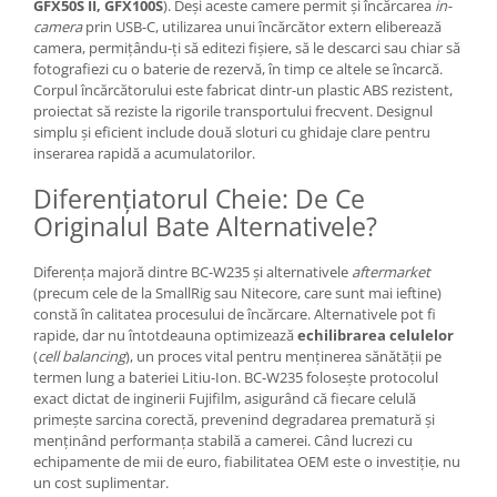
GFX50S II, GFX100S
).
Deși aceste camere permit și încărcarea
in-
Genti foto
camera
prin USB-C,
utilizarea unui încărcător extern eliberează
camera,
permițându-ți să editezi fișiere,
să le descarci sau chiar să
Genti Holster TopLoader
fotografiezi cu o baterie de rezervă,
în timp ce altele se încarcă.
Genti, Troller Video
Corpul încărcătorului este fabricat dintr-un plastic ABS rezistent,
proiectat să reziste la rigorile transportului frecvent.
Designul
Rucsacuri Foto
simplu și eficient include două sloturi cu ghidaje clare pentru
inserarea rapidă a acumulatorilor.
Only One Shoulder - SlingShot
Tocuri si huse protectie aparate
Diferențiatorul Cheie: De Ce
Originalul Bate Alternativele?
Hamuri si Centuri foto
Curele Aparat - Umar
Diferența majoră dintre BC-W235 și alternativele
aftermarket
Genti Laptop si iPad
(precum cele de la SmallRig sau Nitecore,
care sunt mai ieftine)
constă în calitatea procesului de încărcare.
Alternativele pot fi
Hand Strap / Grip
rapide,
dar nu întotdeauna optimizează
echilibrarea celulelor
(
cell balancing
),
un proces vital pentru menținerea sănătății pe
Troller
termen lung a bateriei Litiu-Ion.
BC-W235 folosește protocolul
Accesorii genti si trollere
exact dictat de inginerii Fujifilm,
asigurând că fiecare celulă
primește sarcina corectă,
prevenind degradarea prematură și
Solid-State Drive (SSD)
menținând performanța stabilă a camerei.
Când lucrezi cu
Video / Camere si accesorii
echipamente de mii de euro,
fiabilitatea OEM este o investiție,
nu
un cost suplimentar.
Camere video profesionale