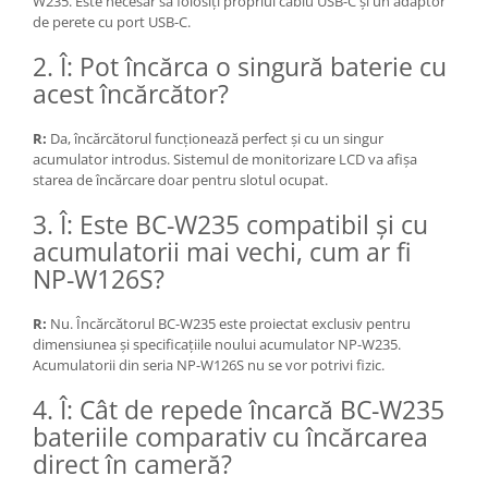
diapozitive 35mm color
W235.
Este necesar să folosiți propriul cablu USB-C și un adaptor
de perete cu port USB-C.
diapozitive late 120mm color
2. Î: Pot încărca o singură baterie cu
negative 35mm alb-negru
acest încărcător?
negative 35mm color
negative late 120mm alb-negru
R:
Da,
încărcătorul funcționează perfect și cu un singur
acumulator introdus.
Sistemul de monitorizare LCD va afișa
negative late 120mm color
starea de încărcare doar pentru slotul ocupat.
Scanere Film
3. Î: Este BC-W235 compatibil și cu
Binocluri, Lupe si Telescoape
acumulatorii mai vechi, cum ar fi
Binocluri
NP-W126S?
Lunete
R:
Nu.
Încărcătorul BC-W235 este proiectat exclusiv pentru
Accesorii pentru Lunete si
dimensiunea și specificațiile noului acumulator NP-W235.
Telescoape
Acumulatorii din seria NP-W126S nu se vor potrivi fizic.
Aparate de colectie
4. Î: Cât de repede încarcă BC-W235
Aparate foto de colectie reflex,
bateriile comparativ cu încărcarea
format 24x36mm
direct în cameră?
Aparate foto de colectie, cu burduf