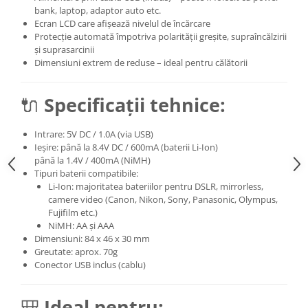
bank, laptop, adaptor auto etc.
Ecran LCD care afișează nivelul de încărcare
Protecție automată împotriva polarității greșite, supraîncălzirii
și suprasarcinii
Dimensiuni extrem de reduse – ideal pentru călătorii
🔌
Specificații tehnice:
Intrare: 5V DC / 1.0A (via USB)
Ieșire: până la 8.4V DC / 600mA (baterii Li-Ion)
până la 1.4V / 400mA (NiMH)
Tipuri baterii compatibile:
Li-Ion: majoritatea bateriilor pentru DSLR, mirrorless,
camere video (Canon, Nikon, Sony, Panasonic, Olympus,
Fujifilm etc.)
NiMH: AA și AAA
Dimensiuni: 84 x 46 x 30 mm
Greutate: aprox. 70g
Conector USB inclus (cablu)
🎒
Ideal pentru: