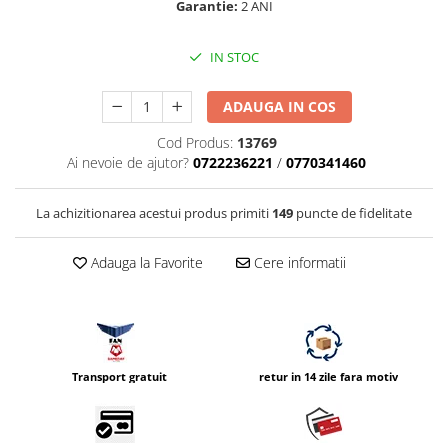
Garantie:
2 ANI
Vizor
Accesorii diverse
IN STOC
ADAUGA IN COS
Cod Produs:
13769
Ai nevoie de ajutor?
0722236221
/
0770341460
La achizitionarea acestui produs primiti
149
puncte de fidelitate
Adauga la Favorite
Cere informatii
Transport gratuit
retur in 14 zile fara motiv