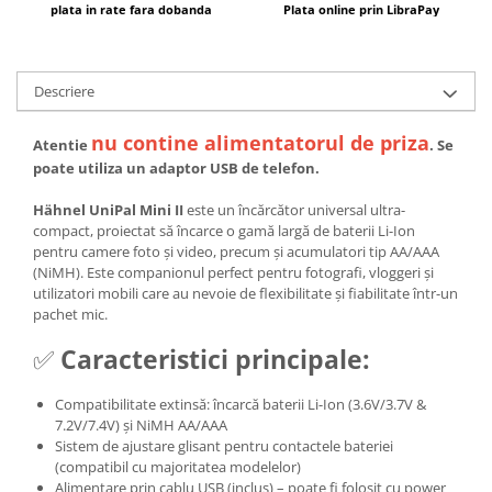
plata in rate fara dobanda
Plata online prin LibraPay
Descriere
nu contine alimentatorul de priza
Atentie
. Se
poate utiliza un adaptor USB de telefon.
Hähnel UniPal Mini II
este un încărcător universal ultra-
compact, proiectat să încarce o gamă largă de baterii Li-Ion
pentru camere foto și video, precum și acumulatori tip AA/AAA
(NiMH). Este companionul perfect pentru fotografi, vloggeri și
utilizatori mobili care au nevoie de flexibilitate și fiabilitate într-un
pachet mic.
✅
Caracteristici principale:
Compatibilitate extinsă: încarcă baterii Li-Ion (3.6V/3.7V &
7.2V/7.4V) și NiMH AA/AAA
Sistem de ajustare glisant pentru contactele bateriei
(compatibil cu majoritatea modelelor)
Alimentare prin cablu USB (inclus) – poate fi folosit cu power