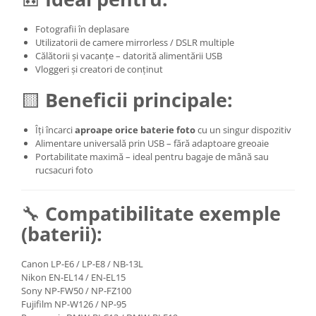
Fotografii în deplasare
Utilizatorii de camere mirrorless / DSLR multiple
Călătorii și vacanțe – datorită alimentării USB
Vloggeri și creatori de conținut
🟨
Beneficii principale:
Îți încarci
aproape orice baterie foto
cu un singur dispozitiv
Alimentare universală prin USB – fără adaptoare greoaie
Portabilitate maximă – ideal pentru bagaje de mână sau
rucsacuri foto
🔧
Compatibilitate exemple
(baterii):
Canon LP-E6 / LP-E8 / NB-13L
Nikon EN-EL14 / EN-EL15
Sony NP-FW50 / NP-FZ100
Fujifilm NP-W126 / NP-95