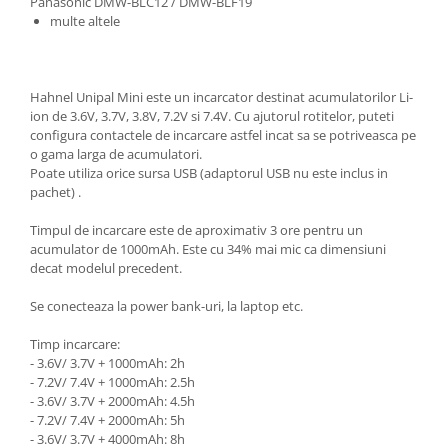
Panasonic DMW-BLC12 / DMW-BLF19
multe altele
Hahnel Unipal Mini este un incarcator destinat acumulatorilor Li-
ion de 3.6V, 3.7V, 3.8V, 7.2V si 7.4V. Cu ajutorul rotitelor, puteti
configura contactele de incarcare astfel incat sa se potriveasca pe
o gama larga de acumulatori.
Poate utiliza orice sursa USB (adaptorul USB nu este inclus in
pachet) .
Timpul de incarcare este de aproximativ 3 ore pentru un
acumulator de 1000mAh. Este cu 34% mai mic ca dimensiuni
decat modelul precedent.
Se conecteaza la power bank-uri, la laptop etc.
Timp incarcare:
- 3.6V/ 3.7V + 1000mAh: 2h
- 7.2V/ 7.4V + 1000mAh: 2.5h
- 3.6V/ 3.7V + 2000mAh: 4.5h
- 7.2V/ 7.4V + 2000mAh: 5h
- 3.6V/ 3.7V + 4000mAh: 8h