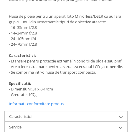
Trepiede si monopiede
Trepiede foto
Husa de ploaie pentru un aparat foto Mirrorless/DSLR cu au fara
Trepiede video
grip cu unul din urmatoarele tipuri de obiective atasate:
- 16–35mm f/2.8
Trepied / Monopied Carbon
- 14–24mm f/2.8
- 24–105mm f/4
Trepiede pentru compacte /
- 24–70mm f/2.8
webcam-uri
Monopiede foto/video
Caracteristici:
- Etanșare pentru protecție extremă în condiții de ploaie sau praf.
Cap trepied si monopied
- Are o fereastra mare pentru a vizualiza ecranul LCD și comenzile.
- Se comprimă într-o husă de transport compactă.
Carucioare trepied (Dolly)
Placute cap trepied
Specificatii:
- Dimensiuni: 31 x 8-14cm
Huse trepied / stativ lumini
- Greutate: 107g
Sina Focus pentru Macro
Informatii conformitate produs
Accesorii trepiede si monopiede
Caracteristici
Selfie Stick
Service
Studio/Lumini si accesorii