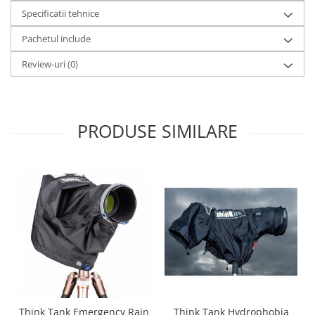
Blitz-uri studio
Specificatii tehnice
Blitz-uri mobile, cu acumulatori
Pachetul include
Softbox-uri
Review-uri
(0)
Accesorii Blitz-uri studio
Lampi lumina continua
Stative/boom-uri pentru lumini
PRODUSE SIMILARE
Cleme blitz fasung lumina, spigoti
Fundaluri
Suporti pentru fundaluri
Blende
Umbrele
Corturi si mese pt. fotografia de
produs
Declansatoare Radio si Infrarosu
Huse si genti pentru studio
Think Tank Hydrophobia
Think Tank Emergency Rain