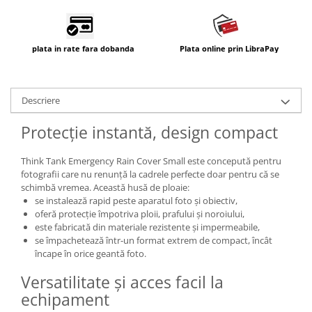
Carduri memorie, Cititoare
Carduri memorie
Cititoare carduri
plata in rate fara dobanda
Plata online prin LibraPay
Huse protectie card memorie
Grip-uri
Descriere
Telecomenzi
LCD protectie
Protecție instantă, design compact
Recordere audio digitale
Think Tank Emergency Rain Cover Small este concepută pentru
Acumulatori si baterii
fotografii care nu renunță la cadrele perfecte doar pentru că se
schimbă vremea. Această husă de ploaie:
Acumulatori Foto
se instalează rapid peste aparatul foto și obiectiv,
Acumulatori AA/AAA (R6/R3)) si
oferă protecție împotriva ploii, prafului și noroiului,
incarcatoare
este fabricată din materiale rezistente și impermeabile,
se împachetează într-un format extrem de compact, încât
Baterii
încape în orice geantă foto.
Incarcatoare acumulatori Foto-
Video
Versatilitate și acces facil la
Huse protectie acumulatori foto
echipament
Tablete grafice