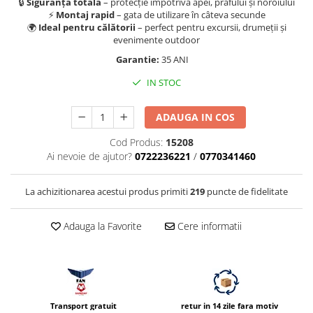
🔒
Siguranță totală
– protecție împotriva apei, prafului și noroiului
Compatibil Sony
⚡
Montaj rapid
– gata de utilizare în câteva secunde
🌍
Ideal pentru călătorii
– perfect pentru excursii, drumeții și
Blitz-uri circulare (Macro)
evenimente outdoor
Adaptoare stativ port umbrela si
Garantie:
35 ANI
blitz TTL
IN STOC
Comander TTL
Cabluri TTL
ADAUGA IN COS
Cabluri si Patine Sincron
Cod Produs:
15208
Alimentare auxiliara blitz
Ai nevoie de ajutor?
0722236221
/
0770341460
Protectie patina apa, ploaie
La achizitionarea acestui produs primiti
219
puncte de fidelitate
Bounce-uri, Softbox-uri
Ring-Flash Adaptor
Adauga la Favorite
Cere informatii
Bracket-uri si suporti
Huse protectie blitz extern
Huse protectie filtre gel
Accesorii Aparate Digitale
Transport gratuit
retur in 14 zile fara motiv