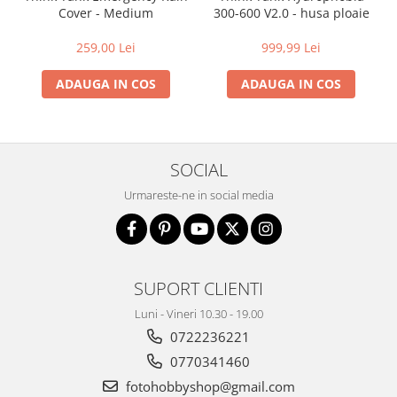
300-600 V2.0 - husa ploaie
Cover - Medium
Becuri si lampa blitz studio
Suruburi si piulite, adaptoare de
999,99 Lei
259,00 Lei
trecere
ADAUGA IN COS
ADAUGA IN COS
Calibrare expunere
Imprimante si Consumabile
Cartuse si cerneluri
Imprimante
SOCIAL
Scannere Documente
Urmareste-ne in social media
Hartie foto
Filme foto si scanere film
Materiale foto alb-negru
SUPORT CLIENTI
Aparate foto unica folosinta
Luni - Vineri 10.30 - 19.00
Filme instant FUJI INSTAX
0722236221
Chimicale developare film alb-
0770341460
negru
fotohobbyshop@gmail.com