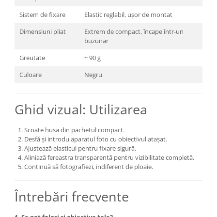
Genti foto
Sistem de fixare
Elastic reglabil, ușor de montat
Genti Holster TopLoader
Dimensiuni pliat
Extrem de compact, încape într-un
Genti, Troller Video
buzunar
Rucsacuri Foto
Greutate
~ 90 g
Only One Shoulder - SlingShot
Culoare
Negru
Tocuri si huse protectie aparate
Hamuri si Centuri foto
Ghid vizual: Utilizarea
Curele Aparat - Umar
Genti Laptop si iPad
Scoate husa din pachetul compact.
Desfă și introdu aparatul foto cu obiectivul atașat.
Hand Strap / Grip
Ajustează elasticul pentru fixare sigură.
Aliniază fereastra transparentă pentru vizibilitate completă.
Troller
Continuă să fotografiezi, indiferent de ploaie.
Accesorii genti si trollere
Solid-State Drive (SSD)
Întrebări frecvente
Video / Camere si accesorii
Camere video profesionale
1. Se pot folosi și obiective tele?