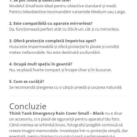
Modelul
Small
este ideal pentru obiective standard și medii.
Camere Video Cinematice
Pentru teleobiective recomandăm variantele Medium sau Large.
Camere video de actiune
2. Este compatibilă cu aparate mirrorless?
Accesorii camere video de actiune
Da, funcționează perfect atât cu DSLR-uri, cât și cu mirrorless.
Accesorii drone
3. Oferă protecție completă împotriva apei?
Acumulatori camere video
Husa este impermeabilă și oferă protecție în ploaie și condiții
meteo nefavorabile. Nu este destinată scufundării.
Lampi video
Stabilizatoare (Gimbal) / Steady
4. Ocupă mult spațiu în geantă?
Cam
Nu, se pliază foarte compact și încape chiar și în buzunar.
Huse Protectie / Ploaie camere
5. Cum se curăță?
video
Se recomandă ștergerea cu o cârpă umedă și uscarea naturală.
Accesorii diverse pt camere video
Concluzie
Camere Video Cinematice
Drone
Think Tank Emergency Rain Cover Small – Black
nu e doar
un accesoriu, ci o plasă de siguranță pentru aparatul tău foto.
Slider
Când vremea se schimbă brusc, fotograful pregătit continuă să
creeze imagini memorabile. Investește într-o protecție simplă, dar
Camere Video Compacte
esențială, pentru liniștea ta și viața lungă a echipamentului.