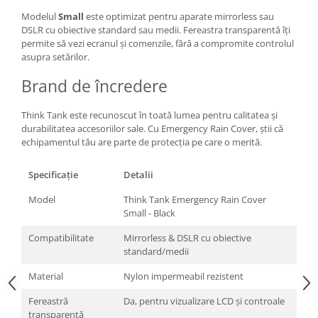
Modelul
Small
este optimizat pentru aparate mirrorless sau
Adaptoare pentru convertoare sau
DSLR cu obiective standard sau medii. Fereastra transparentă îți
filtre
permite să vezi ecranul și comenzile, fără a compromite controlul
Alimentatoare 220V
asupra setărilor.
Cabluri
Brand de încredere
Carcase de tip Cage, pentru
integrare in sisteme video
Think Tank este recunoscut în toată lumea pentru calitatea și
complexe
durabilitatea accesoriilor sale. Cu Emergency Rain Cover, știi că
Curatare Senzor
echipamentul tău are parte de protecția pe care o merită.
Huse de ploaie
Specificație
Detalii
Microfoane / Reportofoane
Model
Think Tank Emergency Rain Cover
Nivela patina
Small - Black
Ocular
Compatibilitate
Mirrorless & DSLR cu obiective
Transmitator de fisiere fara fir
standard/medii
Vizor
Material
Nylon impermeabil rezistent
Accesorii diverse
Fereastră
Da, pentru vizualizare LCD și controale
Genti, Rucsacuri, Troller foto
transparentă