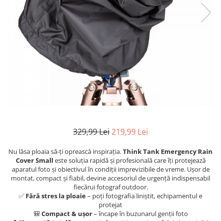
Parasolare
Teleconvertoare
Adaptoare montura / baioneta
Capace obiectiv si camera
Inele Macro
Filtre foto
Filtre Filet
Filtre tip Cokin
Filtre White Balance
329,99 Lei
219,99 Lei
Accesorii filtre
Nu lăsa ploaia să-ți oprească inspirația.
Think Tank Emergency Rain
Convertoare pe filet foto video
Cover Small
este soluția rapidă și profesională care îți protejează
Inele reductii obiective
aparatul foto și obiectivul în condiții imprevizibile de vreme. Ușor de
montat, compact și fiabil, devine accesoriul de urgență indispensabil
Curatare si intretinere
fiecărui fotograf outdoor.
✅
Fără stres la ploaie
– poți fotografia liniștit, echipamentul e
Blitz-uri externe
protejat
Blitz-uri TTL - Dedicate
🎒
Compact & ușor
– încape în buzunarul genții foto