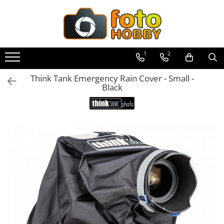
Toate Produsele
Aparate Foto
1
2
Aparate Foto Mirrorless
Think Tank Emergency Rain Cover - Small -
Aparate Foto DSLR
Black
Aparate Foto Compacte
Aparate foto instant
Aparate foto pe film
Cursuri foto
Obiective foto si accesorii
Obiective Mirorless
Obiective DSLR
Huse si tocuri protectie obiective
Obiective Cinematice