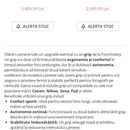
Canon EOS R5 Mark II
pentru Canon EOS R5 Mark II
3.499,99 Lei
2.999,99 Lei
ALERTA STOC
ALERTA STOC
Oferă-i camerei tale un upgrade esențial cu un
grip
de la FotoHobby.
Un grip nu doar că îți îmbunătățește
ergonomia și confortul
în
timpul sesiunilor foto prelungite, dar îți și dublează
autonomia
,
permițându-ți să folosești două baterii simultan.
Indiferent de modelul camerei tale, avem grip-ul potrivit pentru a-ți
asigura o prindere fermă și stabilă, perfectă pentru fotografii pe
verticală. Gama noastră include grip-uri compatibile cu cele mai
populare mărci:
Canon, Nikon, Sony, Fuji
și altele.
Beneficiile utilizării unui grip includ:
Confort sporit:
Ideal pentru sesiuni foto lungi, unde oboseala
mâinii se face simțită.
Autonomie extinsă:
Funcționează cu două baterii, eliminând grija
descărcării în mijlocul unui eveniment important.
Stabilitate îmbunătățită:
Un grip adaugă masă și echilibru,
ajutând la reducerea tremurului camerei.