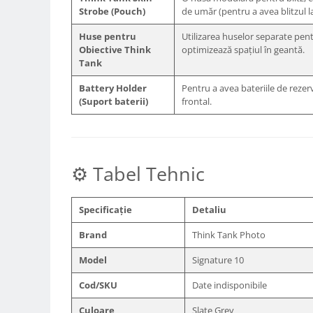
Strobe (Pouch)
de umăr (pentru a avea blitzul 
Camere Video Cinematice
Camere video de actiune
Huse pentru
Utilizarea huselor separate pen
Obiective Think
optimizează spațiul în geantă.
Accesorii camere video de actiune
Tank
Accesorii drone
Battery Holder
Pentru a avea bateriile de reze
Acumulatori camere video
(Suport baterii)
frontal.
Lampi video
Stabilizatoare (Gimbal) / Steady
Cam
⚙️ Tabel Tehnic
Huse Protectie / Ploaie camere
video
Specificație
Detaliu
Accesorii diverse pt camere video
Brand
Think Tank Photo
Camere Video Cinematice
Drone
Model
Signature 10
Slider
Cod/SKU
Date indisponibile
Camere Video Compacte
Culoare
Slate Grey