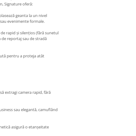
n, Signature oferă:
ț plasează geanta la un nivel
i sau evenimente formale.
e rapid și silențios (fără sunetul
a de reportaj sau de stradă
tă pentru a proteja atât
să extragi camera rapid, fără
business sau elegantă, camuflând
etică asigură o etanșeitate