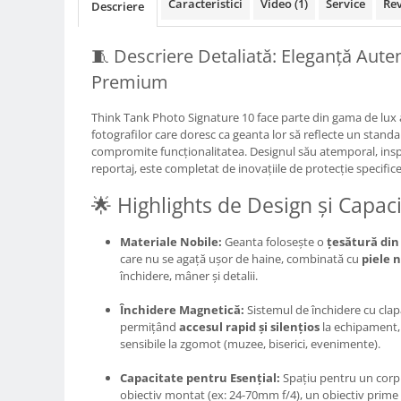
Caracteristici
Video
(1)
Service
Re
Descriere
Compatibil Sony
Blitz-uri circulare (Macro)
🧵 Descriere Detaliată: Eleganță Auten
Adaptoare stativ port umbrela si
Premium
blitz TTL
Comander TTL
Think Tank Photo Signature 10 face parte din gama de lux
fotografilor care doresc ca geanta lor să reflecte un standard 
Cabluri TTL
compromite funcționalitatea. Designul său atemporal, inspi
Cabluri si Patine Sincron
reportaj, este completat de inovațiile de protecție specific
Alimentare auxiliara blitz
🌟 Highlights de Design și Capac
Protectie patina apa, ploaie
Materiale Nobile:
Geanta folosește o
țesătură din 
Bounce-uri, Softbox-uri
care nu se agață ușor de haine, combinată cu
piele 
Ring-Flash Adaptor
închidere, mâner și detalii.
Bracket-uri si suporti
Închidere Magnetică:
Sistemul de închidere cu clapă
permițând
accesul rapid și silențios
la echipament,
Huse protectie blitz extern
sensibile la zgomot (muzee, biserici, evenimente).
Huse protectie filtre gel
Capacitate pentru Esențial:
Spațiu pentru un corp
Accesorii Aparate Digitale
obiectiv montat (ex: 24-70mm f/4), un obiectiv prime 