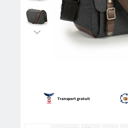
Parasolare
Teleconvertoare
Adaptoare montura / baioneta
Capace obiectiv si camera
Inele Macro
Filtre foto
Filtre Filet
Filtre tip Cokin
Filtre White Balance
Accesorii filtre
Convertoare pe filet foto video
Inele reductii obiective
Transport gratuit
Curatare si intretinere
Blitz-uri externe
Blitz-uri TTL - Dedicate