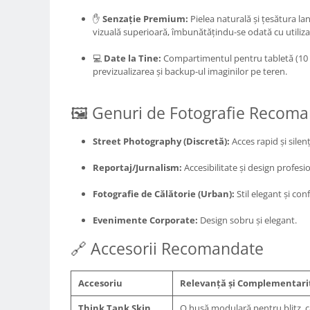
Genti foto
✋
Senzație Premium:
Pielea naturală și țesătura lan
vizuală superioară, îmbunătățindu-se odată cu utiliza
Genti Holster TopLoader
Genti, Troller Video
💻
Date la Tine:
Compartimentul pentru tabletă (10 i
previzualizarea și backup-ul imaginilor pe teren.
Rucsacuri Foto
Only One Shoulder - SlingShot
🖼️ Genuri de Fotografie Recom
Tocuri si huse protectie aparate
Hamuri si Centuri foto
Street Photography (Discretă):
Acces rapid și silenț
Curele Aparat - Umar
Reportaj/Jurnalism:
Accesibilitate și design profesi
Genti Laptop si iPad
Fotografie de Călătorie (Urban):
Stil elegant și con
Hand Strap / Grip
Evenimente Corporate:
Design sobru și elegant.
Troller
🔗 Accesorii Recomandate
Accesorii genti si trollere
Solid-State Drive (SSD)
Accesoriu
Relevanță și Complementari
Video / Camere si accesorii
Camere video profesionale
Think Tank Skin
O husă modulară pentru blitz, 