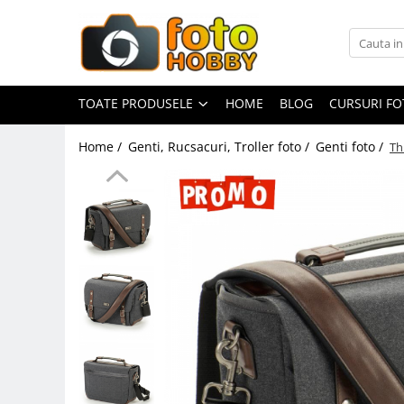
Toate Produsele
Aparate Foto
TOATE PRODUSELE
HOME
BLOG
CURSURI F
Aparate Foto Mirrorless
Home /
Genti, Rucsacuri, Troller foto /
Genti foto /
Th
Aparate Foto DSLR
Aparate Foto Compacte
Aparate foto instant
Aparate foto pe film
Cursuri foto
Obiective foto si accesorii
Obiective Mirorless
Obiective DSLR
Huse si tocuri protectie obiective
Obiective Cinematice