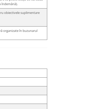
la îndemână).
tru obiectivele suplimentare
rvă organizate în buzunarul