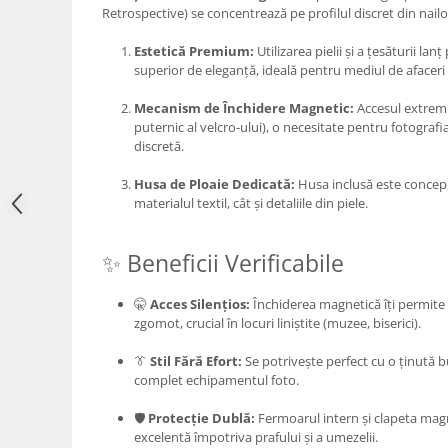
Retrospective) se concentrează pe profilul discret din nailo
Adaptoare pentru convertoare sau
filtre
Estetică Premium:
Utilizarea pielii și a țesăturii lan
superior de eleganță, ideală pentru mediul de afacer
Alimentatoare 220V
Cabluri
Mecanism de Închidere Magnetic:
Accesul extrem d
puternic al velcro-ului), o necesitate pentru fotografi
Carcase de tip Cage, pentru
discretă.
integrare in sisteme video
complexe
Husa de Ploaie Dedicată:
Husa inclusă este concepu
Curatare Senzor
materialul textil, cât și detaliile din piele.
Huse de ploaie
Microfoane / Reportofoane
✨ Beneficii Verificabile
Nivela patina
🤫
Acces Silențios:
Închiderea magnetică îți permite 
Ocular
zgomot, crucial în locuri liniștite (muzee, biserici).
Transmitator de fisiere fara fir
👔
Stil Fără Efort:
Se potrivește perfect cu o ținută 
Vizor
complet echipamentul foto.
Accesorii diverse
🛡️
Protecție Dublă:
Fermoarul intern și clapeta magn
excelentă împotriva prafului și a umezelii.
Genti, Rucsacuri, Troller foto