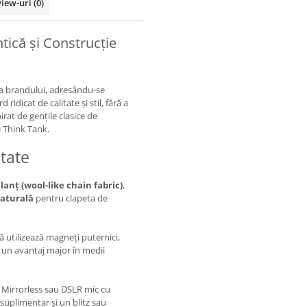
view-uri
(0)
tică și Construcție
 a brandului, adresându-se
ridicat de calitate și stil, fără a
rat de gențile clasice de
e Think Tank.
itate
lanț (wool-like chain fabric)
,
naturală
pentru clapeta de
 utilizează magneți puternici,
 un avantaj major în medii
 Mirrorless sau DSLR mic cu
suplimentar și un blitz sau