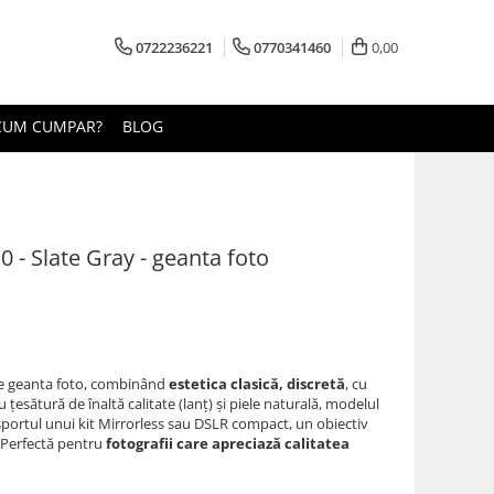
0722236221
0770341460
0,00
CUM CUMPAR?
BLOG
 - Slate Gray - geanta foto
te geanta foto, combinând
estetica clasică, discretă
, cu
cu țesătură de înaltă calitate (lanț) și piele naturală, modelul
sportul unui kit Mirrorless sau DSLR compact, un obiectiv
. Perfectă pentru
fotografii care apreciază calitatea