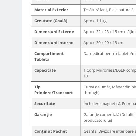
Trepiede si monopiede
Material Exterior
Țesătură lanț, Piele naturală,
Trepiede foto
Greutate (Goală)
Aprox. 1.1 kg
Trepiede video
Trepied / Monopied Carbon
Dimensiuni Externe
Aprox. 32 x 23 x 15 cm (Lăți
Trepiede pentru compacte /
Dimensiuni Interne
Aprox. 30 x 20 x 13 cm
webcam-uri
Compartiment
Da, dedicat pentru tablete/mi
Monopiede foto/video
Tabletă
Cap trepied si monopied
Capacitate
1 Corp Mirrorless/DSLR compa
Carucioare trepied (Dolly)
10"
Placute cap trepied
Tip
Curea de umăr, Mâner din piel
Prindere/Transport
through)
Huse trepied / stativ lumini
Sina Focus pentru Macro
Securitate
Închidere magnetică, Fermoar
Accesorii trepiede si monopiede
Garanție
Garanție comercială (Detalii 
producătorului)
Selfie Stick
Studio/Lumini si accesorii
Conținut Pachet
Geantă, Divizoare interioare 