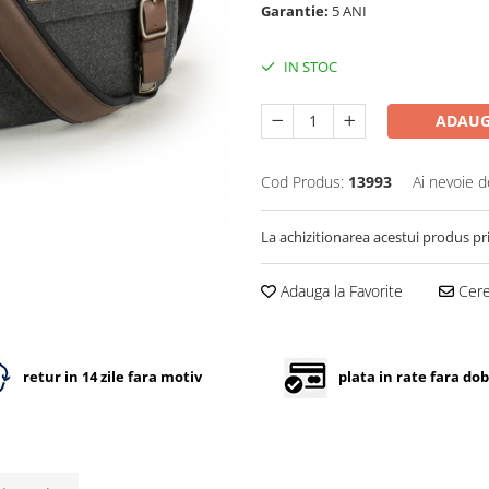
Garantie:
5 ANI
IN STOC
ADAUG
Cod Produs:
13993
Ai nevoie d
La achizitionarea acestui produs pr
Adauga la Favorite
Cere 
retur in 14 zile fara motiv
plata in rate fara do