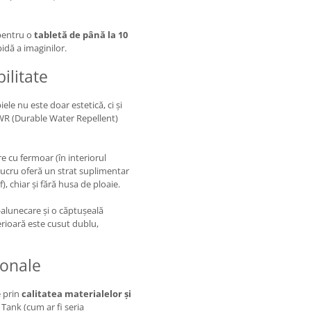
pentru o
tabletă de până la 10
idă a imaginilor.
ilitate
ele nu este doar estetică, ci și
DWR (Durable Water Repellent)
 cu fermoar (în interiorul
lucru oferă un strat suplimentar
), chiar și fără husa de ploaie.
alunecare și o căptușeală
erioară este cusut dublu,
ionale
e prin
calitatea materialelor și
 Tank (cum ar fi seria