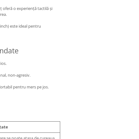
ț oferă o experiență tactilă și
rea.
nch) este ideal pentru
andate
ios.
onal, non-agresiv.
fortabil pentru mers pe jos.
tate
care se poate atașa de cureaua