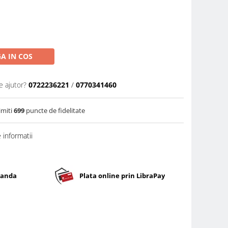
A IN COS
e ajutor?
0722236221
/
0770341460
imiti
699
puncte de fidelitate
informatii
banda
Plata online prin LibraPay