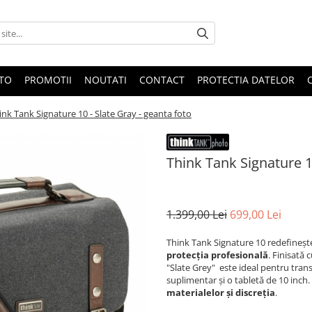
OTO
PROMOTII
NOUTATI
CONTACT
PROTECTIA DATELOR
ink Tank Signature 10 - Slate Gray - geanta foto
Think Tank Signature 10
1.399,00 Lei
699,00 Lei
Think Tank Signature 10 redefineș
protecția profesională
. Finisată 
"Slate Grey" este ideal pentru tran
suplimentar și o tabletă de 10 inch
materialelor și discreția
.