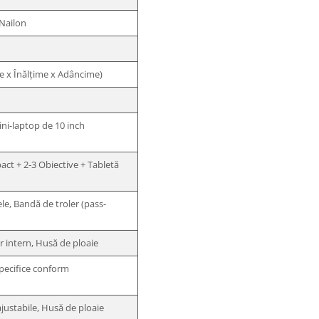
 Nailon
me x Înălțime x Adâncime)
ni-laptop de 10 inch
ct + 2-3 Obiective + Tabletă
e, Bandă de troler (pass-
 intern, Husă de ploaie
specifice conform
ajustabile, Husă de ploaie