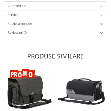
Caracteristici
Adaptoare pentru convertoare sau
filtre
Service
Alimentatoare 220V
Pachetul include
Cabluri
Review-uri
(0)
Carcase de tip Cage, pentru
integrare in sisteme video
complexe
Curatare Senzor
PRODUSE SIMILARE
Huse de ploaie
Microfoane / Reportofoane
Nivela patina
Ocular
Transmitator de fisiere fara fir
Vizor
Accesorii diverse
Genti, Rucsacuri, Troller foto