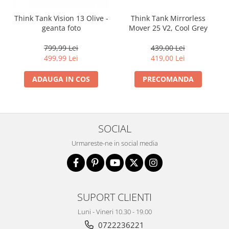
Genti foto
Think Tank Mirrorless
Think Tank Vision 13 Olive -
Genti Holster TopLoader
Mover 25 V2, Cool Grey
geanta foto
Genti, Troller Video
439,00 Lei
799,99 Lei
Rucsacuri Foto
419,00 Lei
499,99 Lei
Only One Shoulder - SlingShot
PRECOMANDA
ADAUGA IN COS
Tocuri si huse protectie aparate
Hamuri si Centuri foto
Curele Aparat - Umar
SOCIAL
Genti Laptop si iPad
Urmareste-ne in social media
Hand Strap / Grip
Troller
Accesorii genti si trollere
SUPORT CLIENTI
Solid-State Drive (SSD)
Luni - Vineri 10.30 - 19.00
Video / Camere si accesorii
0722236221
Camere video profesionale