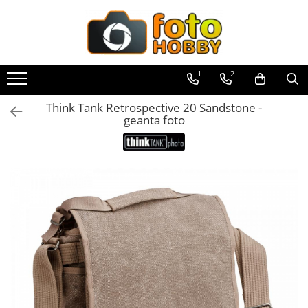
Toate Produsele
Aparate Foto
1
2
Aparate Foto Mirrorless
Think Tank Retrospective 20 Sandstone -
Aparate Foto DSLR
geanta foto
Aparate Foto Compacte
Aparate foto instant
Aparate foto pe film
Cursuri foto
Obiective foto si accesorii
Obiective Mirorless
Obiective DSLR
Huse si tocuri protectie obiective
Obiective Cinematice