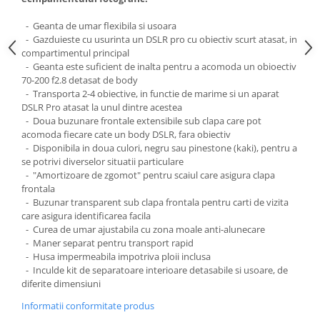
Carduri memorie, Cititoare
- Geanta de umar flexibila si usoara
Carduri memorie
- Gazduieste cu usurinta un DSLR pro cu obiectiv scurt atasat, in
Cititoare carduri
compartimentul principal
Huse protectie card memorie
- Geanta este suficient de inalta pentru a acomoda un obioectiv
70-200 f2.8 detasat de body
Grip-uri
- Transporta 2-4 obiective, in functie de marime si un aparat
Telecomenzi
DSLR Pro atasat la unul dintre acestea
- Doua buzunare frontale extensibile sub clapa care pot
LCD protectie
acomoda fiecare cate un body DSLR, fara obiectiv
- Disponibila in doua culori, negru sau pinestone (kaki), pentru a
Recordere audio digitale
se potrivi diverselor situatii particulare
Acumulatori si baterii
- "Amortizoare de zgomot" pentru scaiul care asigura clapa
frontala
Acumulatori Foto
- Buzunar transparent sub clapa frontala pentru carti de vizita
Acumulatori AA/AAA (R6/R3)) si
care asigura identificarea facila
incarcatoare
- Curea de umar ajustabila cu zona moale anti-alunecare
- Maner separat pentru transport rapid
Baterii
- Husa impermeabila impotriva ploii inclusa
Incarcatoare acumulatori Foto-
- Inculde kit de separatoare interioare detasabile si usoare, de
Video
diferite dimensiuni
Huse protectie acumulatori foto
Informatii conformitate produs
Tablete grafice