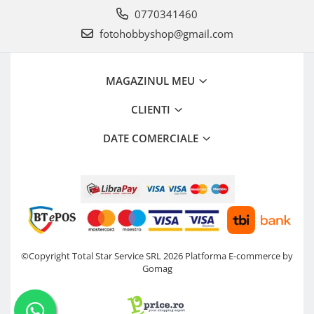
0770341460
Camere Video Cinematice
fotohobbyshop@gmail.com
Camere video de actiune
Accesorii camere video de actiune
Accesorii drone
MAGAZINUL MEU
Acumulatori camere video
CLIENTI
Lampi video
DATE COMERCIALE
Stabilizatoare (Gimbal) / Steady
Cam
Huse Protectie / Ploaie camere
video
Accesorii diverse pt camere video
Camere Video Cinematice
©Copyright Total Star Service SRL 2026
Platforma E-commerce by
Drone
Gomag
Slider
Camere Video Compacte