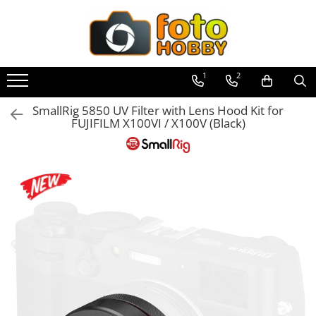
Toate Produsele
Aparate Foto
1
2
Aparate Foto Mirrorless
SmallRig 5850 UV Filter with Lens Hood Kit for
Aparate Foto DSLR
FUJIFILM X100VI / X100V (Black)
Aparate Foto Compacte
Aparate foto instant
Aparate foto pe film
Cursuri foto
Obiective foto si accesorii
Obiective Mirorless
Obiective DSLR
Huse si tocuri protectie obiective
Obiective Cinematice