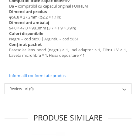
Compatibilitate capac obiectiv
Da – compatibil cu capacul original FUJIFILM
Dimensiuni produs
φ56.8 × 27.2mm (φ2.2 × 1.1in)
Dimensiuni ambalaj
94.0 × 47.0 × 98.0mm (3.7 × 1.9 × 3.9in)
Culori disponibile
Negru – cod 5850 | Argintiu – cod 5851
Conținut pachet
Parasolar lens hood (negru) × 1, Inel adaptor × 1, Filtru UV × 1,
Lavetă microfibră × 1, Husă depozitare × 1
Informatii conformitate produs
Review-uri
(0)
PRODUSE SIMILARE