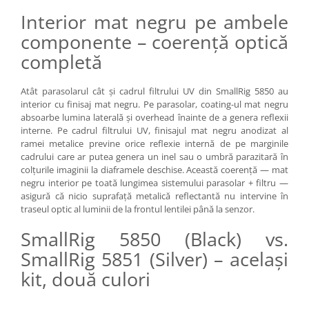
Interior mat negru pe ambele
Camere Video Cinematice
Camere video de actiune
componente – coerență optică
Accesorii camere video de actiune
completă
Accesorii drone
Atât parasolarul cât și cadrul filtrului UV din SmallRig 5850 au
Acumulatori camere video
interior cu finisaj mat negru. Pe parasolar, coating-ul mat negru
absoarbe lumina laterală și overhead înainte de a genera reflexii
Lampi video
interne. Pe cadrul filtrului UV, finisajul mat negru anodizat al
Stabilizatoare (Gimbal) / Steady
ramei metalice previne orice reflexie internă de pe marginile
Cam
cadrului care ar putea genera un inel sau o umbră parazitară în
colțurile imaginii la diaframele deschise. Această coerență — mat
Huse Protectie / Ploaie camere
negru interior pe toată lungimea sistemului parasolar + filtru —
video
asigură că nicio suprafață metalică reflectantă nu intervine în
traseul optic al luminii de la frontul lentilei până la senzor.
Accesorii diverse pt camere video
Camere Video Cinematice
SmallRig 5850 (Black) vs.
SmallRig 5851 (Silver) – același
Drone
kit, două culori
Slider
Camere Video Compacte