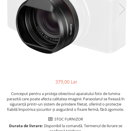
Parasolare
Teleconvertoare
Adaptoare montura / baioneta
Capace obiectiv si camera
Inele Macro
Filtre foto
Filtre Filet
Filtre tip Cokin
Filtre White Balance
379,00 Lei
Accesorii filtre
Convertoare pe filet foto video
Conceput pentru a proteja obiectivul aparatului foto de lumina
parazită care poate afecta calitatea imaginii. Parasolarul se fixează în
Inele reductii obiective
siguranță printr-un sistem de prindere filetat, oferind o protecție
Curatare si intretinere
fiabilă împotriva șocurilor și asigurând o fixare fermă, fără zgomote.
Blitz-uri externe
STOC FURNIZOR
Blitz-uri TTL - Dedicate
Durata de livrare:
Disponibil la comandă. Termenul de livrare se