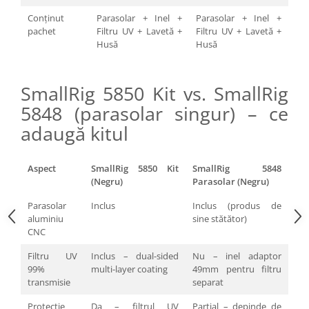
Blitz-uri studio
Conținut
Parasolar + Inel +
Parasolar + Inel +
Blitz-uri mobile, cu acumulatori
pachet
Filtru UV + Lavetă +
Filtru UV + Lavetă +
Husă
Husă
Softbox-uri
Accesorii Blitz-uri studio
SmallRig 5850 Kit vs. SmallRig
Lampi lumina continua
5848 (parasolar singur) – ce
Stative/boom-uri pentru lumini
adaugă kitul
Cleme blitz fasung lumina, spigoti
Fundaluri
Aspect
SmallRig 5850 Kit
SmallRig 5848
Suporti pentru fundaluri
(Negru)
Parasolar (Negru)
Blende
Parasolar
Inclus
Inclus (produs de
aluminiu
sine stătător)
Umbrele
CNC
Corturi si mese pt. fotografia de
produs
Filtru UV
Inclus – dual-sided
Nu – inel adaptor
99%
multi-layer coating
49mm pentru filtru
Declansatoare Radio si Infrarosu
transmisie
separat
Huse si genti pentru studio
Protecție
Da – filtrul UV
Parțial – depinde de