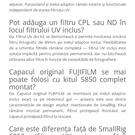
separat. Parasolarul și inelul adaptor rămân intacte și funcționale
Aparate Foto Compacte (SH)
independent de starea filtrului UV.
Obiective foto SECOND HAND
Pot adăuga un filtru CPL sau ND în
Obiective foto Mirrorless (SH)
locul filtrului UV inclus?
Obiective foto DSLR (SH)
Da. Filtrul UV din kit se demontează și permite montarea oricărui
Obiective foto SLR (pe film) (SH)
filtru fotografic de 49mm pe inelul adaptor inclus. Flexibilitatea
Accesorii pentru obiective ,
de a schimba filtrele rămâne completă — filtrul UV inclus este
SECOND HAND
soluția implicită pentru protecție permanentă, dar nu blochează
utilizarea altor filtre în funcție de necesitățile de fotografiere.
Blitz-uri externe + accesorii ,
SECOND HAND
Capacul original FUJIFILM se mai
Blitz-uri studio , SECOND HAND
poate folosi cu kitul 5850 complet
montat?
Imprimante SECOND HAND
Da. Capacul original FUJIFILM se montează pe inelul adaptor
Video - Convertoare pe filet
inclus exact ca pe obiectivul gol — aceasta este una dintre
Acumulatori si incarcatoare S.H.
caracteristicile de design explicit menționate de SmallRig. Kitul
rămâne montat permanent, filtrul protejează frontalul, iar
Adaptoare pentru compacte
capacul protejează filtrul la stocare.
Diverse S.H.
Care este diferența față de SmallRig
Genti, huse, curele