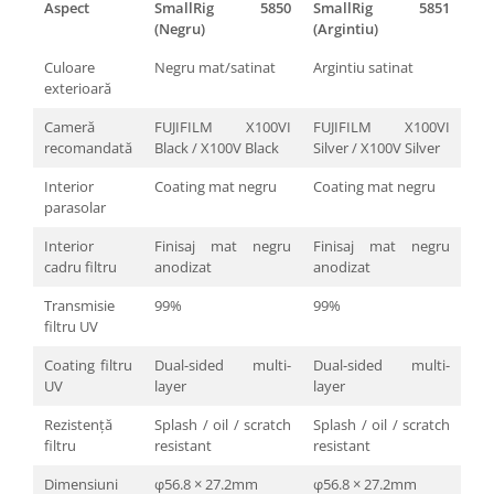
Aspect
SmallRig 5850
SmallRig 5851
Trepiede si monopiede
(Negru)
(Argintiu)
Trepiede foto
Culoare
Negru mat/satinat
Argintiu satinat
Trepiede video
exterioară
Trepied / Monopied Carbon
Cameră
FUJIFILM X100VI
FUJIFILM X100VI
Trepiede pentru compacte /
recomandată
Black / X100V Black
Silver / X100V Silver
webcam-uri
Interior
Coating mat negru
Coating mat negru
Monopiede foto/video
parasolar
Cap trepied si monopied
Interior
Finisaj mat negru
Finisaj mat negru
cadru filtru
anodizat
anodizat
Carucioare trepied (Dolly)
Placute cap trepied
Transmisie
99%
99%
filtru UV
Huse trepied / stativ lumini
Coating filtru
Dual-sided multi-
Dual-sided multi-
Sina Focus pentru Macro
UV
layer
layer
Accesorii trepiede si monopiede
Rezistență
Splash / oil / scratch
Splash / oil / scratch
Selfie Stick
filtru
resistant
resistant
Studio/Lumini si accesorii
Dimensiuni
φ56.8 × 27.2mm
φ56.8 × 27.2mm