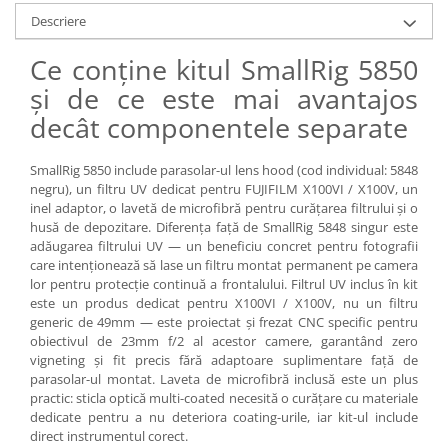
Carduri memorie, Cititoare
Descriere
Carduri memorie
Ce conține kitul SmallRig 5850
Cititoare carduri
și de ce este mai avantajos
Huse protectie card memorie
Grip-uri
decât componentele separate
Telecomenzi
SmallRig 5850 include parasolar-ul lens hood (cod individual: 5848
LCD protectie
negru), un filtru UV dedicat pentru FUJIFILM X100VI / X100V, un
inel adaptor, o lavetă de microfibră pentru curățarea filtrului și o
Recordere audio digitale
husă de depozitare. Diferența față de SmallRig 5848 singur este
Acumulatori si baterii
adăugarea filtrului UV — un beneficiu concret pentru fotografii
care intenționează să lase un filtru montat permanent pe camera
Acumulatori Foto
lor pentru protecție continuă a frontalului. Filtrul UV inclus în kit
Acumulatori AA/AAA (R6/R3)) si
este un produs dedicat pentru X100VI / X100V, nu un filtru
incarcatoare
generic de 49mm — este proiectat și frezat CNC specific pentru
obiectivul de 23mm f/2 al acestor camere, garantând zero
Baterii
vigneting și fit precis fără adaptoare suplimentare față de
Incarcatoare acumulatori Foto-
parasolar-ul montat. Laveta de microfibră inclusă este un plus
Video
practic: sticla optică multi-coated necesită o curățare cu materiale
Huse protectie acumulatori foto
dedicate pentru a nu deteriora coating-urile, iar kit-ul include
direct instrumentul corect.
Tablete grafice