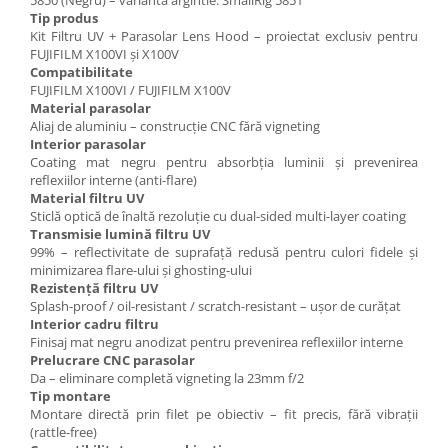
5850 (Negru) – varianta argintie: SmallRig 5851
Tip produs
Kit Filtru UV + Parasolar Lens Hood – proiectat exclusiv pentru
FUJIFILM X100VI și X100V
Compatibilitate
FUJIFILM X100VI / FUJIFILM X100V
Material parasolar
Aliaj de aluminiu – construcție CNC fără vigneting
Interior parasolar
Coating mat negru pentru absorbția luminii și prevenirea
reflexiilor interne (anti-flare)
Material filtru UV
Sticlă optică de înaltă rezoluție cu dual-sided multi-layer coating
Transmisie lumină filtru UV
99% – reflectivitate de suprafață redusă pentru culori fidele și
minimizarea flare-ului și ghosting-ului
Rezistență filtru UV
Splash-proof / oil-resistant / scratch-resistant – ușor de curățat
Interior cadru filtru
Finisaj mat negru anodizat pentru prevenirea reflexiilor interne
Prelucrare CNC parasolar
Da – eliminare completă vigneting la 23mm f/2
Tip montare
Montare directă prin filet pe obiectiv – fit precis, fără vibrații
(rattle-free)