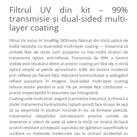
Filtrul UV din kit – 99%
Adaptoare pentru convertoare sau
filtre
transmisie și dual-sided multi-
Alimentatoare 220V
layer coating
Cabluri
Filtrul UV inclus în SmallRig 5850 este fabricat din sticlă optică de
Carcase de tip Cage, pentru
înaltă rezoluție cu dual-sided multi-layer coating — înseamnă că
integrare in sisteme video
ambele fețe ale sticlei sunt acoperite cu mai multe straturi de
complexe
tratamente optice anti-reflexie. Transmisia de 99% a luminii
Curatare Senzor
vizibile este rezultatul direct al acestor coating-uri: fără ele, o sticlă
Huse de ploaie
optică simplă ar pierde aproximativ 4-8% din lumina incidentă
prin reflexie pe fiecare față, reducând luminozitatea și adăugând
Microfoane / Reportofoane
reflexii parazitare în imagine. Dual-sided multi-layer coating
Nivela patina
reduce aceste pierderi la sub 1% pe ambele fețe combinate —
practic imperceptibil în expunere sau histogramă.
Ocular
Coating-urile multi-strat asigură și protecția mecanică și chimică a
sticlei: tratamentul hydrophobic (splash-proof) face stropii de apă
Transmitator de fisiere fara fir
să se desprindă în picături rotunde în loc să formeze peliculă,
Vizor
tratamentul oleophobic (oil-resistant) previne urmele de
amprente și uleiuri de piele să adere la sticlă, iar stratul de bază
Accesorii diverse
scratch-resistant protejează suprafața de zgârieturi superficiale la
curățare cu materiale inadecvate sau la contact accidental cu
Genti, Rucsacuri, Troller foto