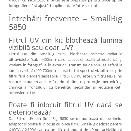
X100VI cu kitul 5850 montat este pregătită pentru orice tip de
Aparate foto de colectie , cu vizare
fotografiere fără ajustări suplimentare între sesiuni.
laterala
Întrebări frecvente – SmallRig
Aparate foto de colectie TLR -
5850
Biobiective
Aparate foto de colectie , Stereo
Filtrul UV din kit blochează lumina
Aparate foto de colectie -
vizibilă sau doar UV?
Miniaturi
Filtrul UV din SmallRig 5850 blochează selectiv radiațiile
Accesorii pt. aparate foto de
ultraviolete (sub ~400nm) care cauzează ceață atmosferică și
colectie
voalare în fotografiile în exterior. Transmisia de 99% se referă la
lumina vizibilă (400-700nm) — practic tot spectrul vizibil trece prin
Aparate de colectie de tip Box-
filtru fără pierderi sesizabile. Filtrul UV nu este un filtru ND și nu
Camera
reduce expunerea; este în primul rând o protecție mecanică și
chimică a frontalului cu beneficiul secundar al reducerii ceții
Reviste, carti si software
atmosferice UV.
Second Hand
Poate fi înlocuit filtrul UV dacă se
Aparate foto SECOND HAND
deteriorează?
Aparate foto Mirrorless (SH)
Da. Filtrul UV din SmallRig 5850 se demontează de pe inelul
Aparate foto DSLR (SH)
adaptor și poate fi înlocuit cu orice filtru SmallRig dedicat pentru
Aparate foto SLR (pe film) (SH)
X100VI / X100V sau cu un filtru standard de 49mm achizitionat