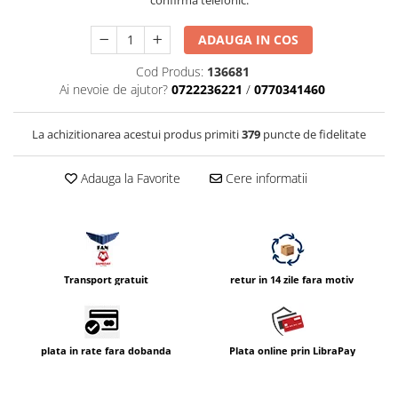
confirmă telefonic.
Compatibil Sony
Blitz-uri circulare (Macro)
ADAUGA IN COS
Adaptoare stativ port umbrela si
Cod Produs:
136681
blitz TTL
Ai nevoie de ajutor?
0722236221
/
0770341460
Comander TTL
La achizitionarea acestui produs primiti
379
puncte de fidelitate
Cabluri TTL
Cabluri si Patine Sincron
Adauga la Favorite
Cere informatii
Alimentare auxiliara blitz
Protectie patina apa, ploaie
Bounce-uri, Softbox-uri
Ring-Flash Adaptor
Transport gratuit
retur in 14 zile fara motiv
Bracket-uri si suporti
Huse protectie blitz extern
plata in rate fara dobanda
Plata online prin LibraPay
Huse protectie filtre gel
Accesorii Aparate Digitale