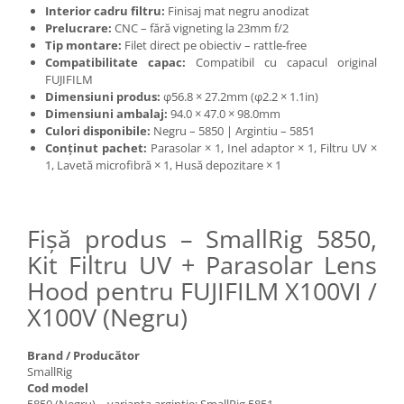
Interior cadru filtru:
Finisaj mat negru anodizat
Prelucrare:
CNC – fără vigneting la 23mm f/2
Tip montare:
Filet direct pe obiectiv – rattle-free
Compatibilitate capac:
Compatibil cu capacul original
FUJIFILM
Dimensiuni produs:
φ56.8 × 27.2mm (φ2.2 × 1.1in)
Dimensiuni ambalaj:
94.0 × 47.0 × 98.0mm
Culori disponibile:
Negru – 5850 | Argintiu – 5851
Conținut pachet:
Parasolar × 1, Inel adaptor × 1, Filtru UV ×
1, Lavetă microfibră × 1, Husă depozitare × 1
Fișă produs – SmallRig 5850,
Kit Filtru UV + Parasolar Lens
Hood pentru FUJIFILM X100VI /
X100V (Negru)
Brand / Producător
SmallRig
Cod model