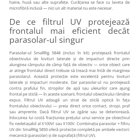
haine, husă sau alte suprafețe. Curățarea se face cu laveta de
Genti foto
microfibră inclusă — nici un alt material nu este necesar.
Genti Holster TopLoader
De ce filtrul UV protejează
Genti, Troller Video
frontalul mai eficient decât
Rucsacuri Foto
parasolar-ul singur
Only One Shoulder - SlingShot
Parasolar-ul SmallRig 5848 (inclus în kit) protejează frontalul
Tocuri si huse protectie aparate
obiectivului de lovituri laterale și de impacturi directe prin
Hamuri si Centuri foto
alungirea câmpului de câmp față de obiectiv — orice obiect care
ar atinge frontalul direct trebuie să treacă mai întâi de marginea
Curele Aparat - Umar
parasolarul. Această protecție este excelentă pentru lovituri
Genti Laptop si iPad
laterale și impacturi moderate. Dar parasolar-ul nu protejează
contra prafului fin, stropilor de apă sau uleiurilor care ajung
Hand Strap / Grip
frontal pe sticlă — în aceste scenarii, frontalul obiectivului rămâne
expus. Filtrul UV adaugă un strat de sticlă optică în fața
Troller
frontalului obiectivului — preia direct orice contact, stropi, praf
Accesorii genti si trollere
sau amprente. Dacă filtrul UV se zgârie sau se deteriorează,
înlocuirea lui costă fracțiunea prețului unui service pe obiectivul
Solid-State Drive (SSD)
fix nedetașabil al X100VI sau X100V. Combinația parasolar + filtru
Video / Camere si accesorii
UV din SmallRig 5850 oferă protecție completă pe ambele vectori:
mecanică (parasolar) și de suprafață (filtrul UV).
Camere video profesionale