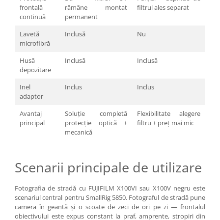
Becuri si lampa blitz studio
frontală
rămâne montat
filtrul ales separat
continuă
permanent
Suruburi si piulite, adaptoare de
trecere
Lavetă
Inclusă
Nu
microfibră
Calibrare expunere
Husă
Inclusă
Inclusă
Imprimante si Consumabile
depozitare
Cartuse si cerneluri
Inel
Inclus
Inclus
Imprimante
adaptor
Scannere Documente
Avantaj
Soluție completă
Flexibilitate alegere
Hartie foto
principal
protecție optică +
filtru + preț mai mic
mecanică
Filme foto si scanere film
Materiale foto alb-negru
Scenarii principale de utilizare
Aparate foto unica folosinta
Filme instant FUJI INSTAX
Fotografia de stradă cu FUJIFILM X100VI sau X100V negru este
Chimicale developare film alb-
scenariul central pentru SmallRig 5850. Fotograful de stradă pune
negru
camera în geantă și o scoate de zeci de ori pe zi — frontalul
obiectivului este expus constant la praf, amprente, stropiri din