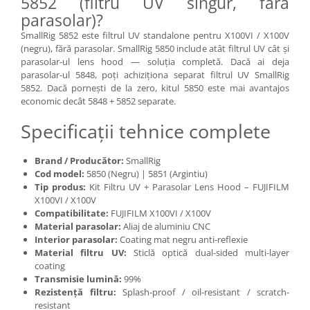
5852 (filtru UV singur, fără
parasolar)?
SmallRig 5852 este filtrul UV standalone pentru X100VI / X100V
(negru), fără parasolar. SmallRig 5850 include atât filtrul UV cât și
parasolar-ul lens hood — soluția completă. Dacă ai deja
parasolar-ul 5848, poți achiziționa separat filtrul UV SmallRig
5852. Dacă pornești de la zero, kitul 5850 este mai avantajos
economic decât 5848 + 5852 separate.
Specificații tehnice complete
Brand / Producător:
SmallRig
Cod model:
5850 (Negru) | 5851 (Argintiu)
Tip produs:
Kit Filtru UV + Parasolar Lens Hood – FUJIFILM
X100VI / X100V
Compatibilitate:
FUJIFILM X100VI / X100V
Material parasolar:
Aliaj de aluminiu CNC
Interior parasolar:
Coating mat negru anti-reflexie
Material filtru UV:
Sticlă optică dual-sided multi-layer
coating
Transmisie lumină:
99%
Rezistență filtru:
Splash-proof / oil-resistant / scratch-
resistant