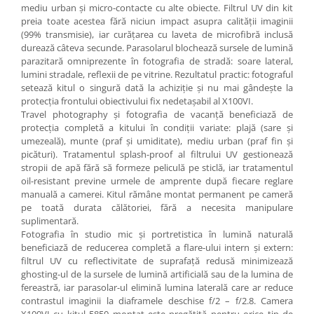
diapozitive 35mm color
mediu urban și micro-contacte cu alte obiecte. Filtrul UV din kit
preia toate acestea fără niciun impact asupra calității imaginii
diapozitive late 120mm color
(99% transmisie), iar curățarea cu laveta de microfibră inclusă
negative 35mm alb-negru
durează câteva secunde. Parasolarul blochează sursele de lumină
parazitară omniprezente în fotografia de stradă: soare lateral,
negative 35mm color
lumini stradale, reflexii de pe vitrine. Rezultatul practic: fotograful
negative late 120mm alb-negru
setează kitul o singură dată la achiziție și nu mai gândește la
protecția frontului obiectivului fix nedetașabil al X100VI.
negative late 120mm color
Travel photography și fotografia de vacanță beneficiază de
protecția completă a kitului în condiții variate: plajă (sare și
Scanere Film
umezeală), munte (praf și umiditate), mediu urban (praf fin și
Binocluri, Lupe si Telescoape
picături). Tratamentul splash-proof al filtrului UV gestionează
stropii de apă fără să formeze peliculă pe sticlă, iar tratamentul
Binocluri
oil-resistant previne urmele de amprente după fiecare reglare
Lunete
manuală a camerei. Kitul rămâne montat permanent pe cameră
pe toată durata călătoriei, fără a necesita manipulare
Accesorii pentru Lunete si
suplimentară.
Telescoape
Fotografia în studio mic și portretistica în lumină naturală
beneficiază de reducerea completă a flare-ului intern și extern:
Aparate de colectie
filtrul UV cu reflectivitate de suprafață redusă minimizează
Aparate foto de colectie reflex,
ghosting-ul de la sursele de lumină artificială sau de la lumina de
format 24x36mm
fereastră, iar parasolar-ul elimină lumina laterală care ar reduce
contrastul imaginii la diaframele deschise f/2 – f/2.8. Camera
Aparate foto de colectie, cu burduf