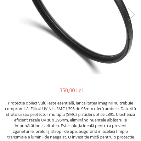
Bracket-uri si suporti
Selfie Stick
produs
Filtre White Balance
Incarcatoare acumulatori Foto-
Drone
Imprimante SECOND HAND
Video
Huse protectie blitz extern
Accesorii filtre
Declansatoare Radio si Infrarosu
Slider
Huse protectie acumulatori foto
Video - Convertoare pe filet
Convertoare pe filet foto video
Huse protectie filtre gel
Huse si genti pentru studio
Tablete grafice
Camere Video Compacte
Acumulatori si incarcatoare S.H.
Inele reductii obiective
Becuri si lampa blitz studio
Adaptoare pentru convertoare sau
Adaptoare pentru compacte
Curatare si intretinere
filtre
Suruburi si piulite, adaptoare de
Diverse S.H.
trecere
Alimentatoare 220V
Genti, huse, curele
Calibrare expunere
Cabluri
Carcase de tip Cage, pentru
integrare in sisteme video
complexe
Curatare Senzor
350,00 Lei
Huse de ploaie
Protecția obiectivului este esențială, iar calitatea imaginii nu trebuie
Microfoane / Reportofoane
compromisă. Filtrul UV Nisi SMC L395 de 95mm oferă ambele. Datorită
stratului său protector multiplu (SMC) și sticlei optice L395, blochează
Nivela patina
eficient razele UV sub 395nm, eliminând nuanțele albăstrui și
îmbunătățind claritatea. Este soluția ideală pentru a preveni
Ocular
zgârieturile, praful și stropii de apă, asigurând în același timp o
Transmitator de fisiere fara fir
transmisie a luminii de neegalat. O investiție mică pentru o protecție