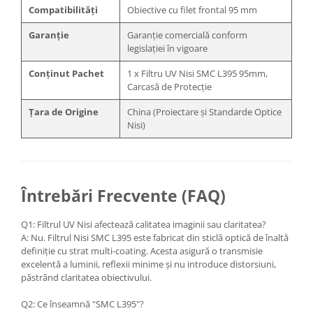
Compatibilități
Obiective cu filet frontal
95
mm
Garanție
Garanție comercială conform
legislației în vigoare
Conținut Pachet
1 x Filtru UV Nisi SMC L395 95mm,
Carcasă de Protecție
Țara de Origine
China (Proiectare și Standarde Optice
Nisi)
Întrebări Frecvente (FAQ)
Q1: Filtrul UV Nisi afectează calitatea imaginii sau claritatea?
A: Nu. Filtrul Nisi SMC L395 este fabricat din sticlă optică de înaltă
definiție cu strat multi-coating. Acesta asigură o transmisie
excelentă a luminii, reflexii minime și nu introduce distorsiuni,
păstrând claritatea obiectivului.
Q2: Ce înseamnă "SMC L395"?