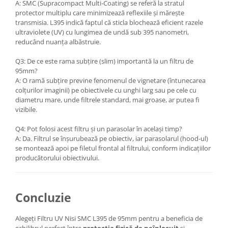
A: SMC (Supracompact Multi-Coating) se referă la stratul
protector multiplu care minimizează reflexiile și mărește
transmisia. L395 indică faptul că sticla blochează eficient razele
ultraviolete (UV) cu lungimea de undă sub 395 nanometri,
reducând nuanța albăstruie.
Q3: De ce este rama subțire (slim) importantă la un filtru de
95mm?
A: O ramă subțire previne fenomenul de vignetare (întunecarea
colțurilor imaginii) pe obiectivele cu unghi larg sau pe cele cu
diametru mare, unde filtrele standard, mai groase, ar putea fi
vizibile.
Q4: Pot folosi acest filtru și un parasolar în același timp?
A: Da. Filtrul se înșurubează pe obiectiv, iar parasolarul (hood-ul)
se montează apoi pe filetul frontal al filtrului, conform indicațiilor
producătorului obiectivului.
Concluzie
Alegeți Filtru UV Nisi SMC L395 de 95mm pentru a beneficia de