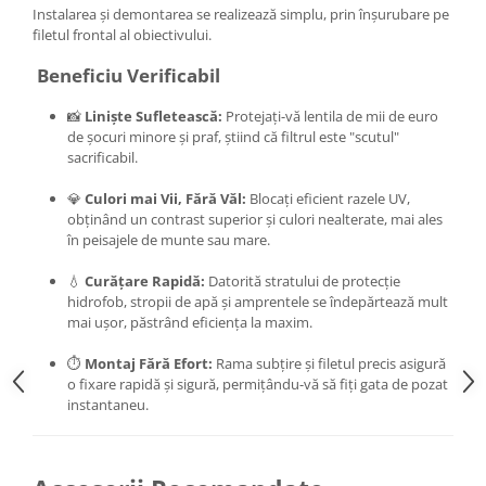
Instalarea și demontarea se realizează simplu, prin înșurubare pe
filetul frontal al obiectivului.
Beneficiu Verificabil
📸
Liniște Sufletească:
Protejați-vă lentila de mii de euro
de șocuri minore și praf, știind că filtrul este "scutul"
sacrificabil.
💎
Culori mai Vii, Fără Văl:
Blocați eficient razele UV,
obținând un contrast superior și culori nealterate, mai ales
în peisajele de munte sau mare.
💧
Curățare Rapidă:
Datorită stratului de protecție
hidrofob, stropii de apă și amprentele se îndepărtează mult
mai ușor, păstrând eficiența la maxim.
⏱️
Montaj Fără Efort:
Rama subțire și filetul precis asigură
o fixare rapidă și sigură, permițându-vă să fiți gata de pozat
instantaneu.