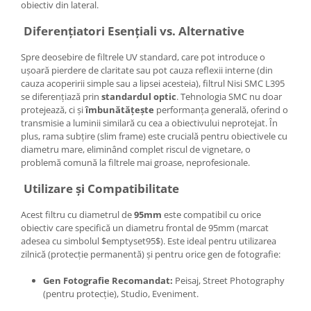
obiectiv din lateral.
Diferențiatori Esențiali vs. Alternative
Spre deosebire de filtrele UV standard, care pot introduce o
ușoară pierdere de claritate sau pot cauza reflexii interne (din
cauza acoperirii simple sau a lipsei acesteia), filtrul Nisi SMC L395
se diferențiază prin
standardul optic
. Tehnologia SMC nu doar
protejează, ci și
îmbunătățește
performanța generală, oferind o
transmisie a luminii similară cu cea a obiectivului neprotejat. În
plus, rama subțire (slim frame) este crucială pentru obiectivele cu
diametru mare, eliminând complet riscul de vignetare, o
problemă comună la filtrele mai groase, neprofesionale.
Utilizare și Compatibilitate
Acest filtru cu diametrul de
95mm
este compatibil cu orice
obiectiv care specifică un diametru frontal de 95mm (marcat
adesea cu simbolul
$emptyset95$
). Este ideal pentru utilizarea
zilnică (protecție permanentă) și pentru orice gen de fotografie:
Gen Fotografie Recomandat:
Peisaj, Street Photography
(pentru protecție), Studio, Eveniment.