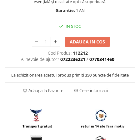
esențială și o calitate optică superioară.
Vizor
Garantie:
1 AN
Accesorii diverse
IN STOC
ADAUGA IN COS
Cod Produs:
112212
Ai nevoie de ajutor?
0722236221
/
0770341460
La achizitionarea acestui produs primiti
350
puncte de fidelitate
Adauga la Favorite
Cere informatii
Transport gratuit
retur in 14 zile fara motiv