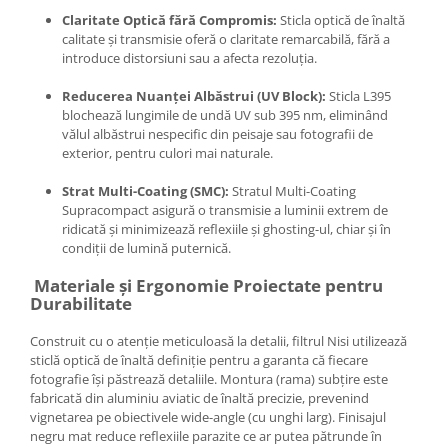
Claritate Optică fără Compromis:
Sticla optică de înaltă
calitate și transmisie oferă o claritate remarcabilă, fără a
introduce distorsiuni sau a afecta rezoluția.
Reducerea Nuanței Albăstrui (UV Block):
Sticla L395
blochează lungimile de undă UV sub
395 nm
, eliminând
vălul albăstrui nespecific din peisaje sau fotografii de
exterior, pentru culori mai naturale.
Strat Multi-Coating (SMC):
Stratul Multi-Coating
Supracompact asigură o transmisie a luminii extrem de
ridicată și minimizează reflexiile și ghosting-ul, chiar și în
condiții de lumină puternică.
Materiale și Ergonomie Proiectate pentru
Durabilitate
Construit cu o atenție meticuloasă la detalii, filtrul Nisi utilizează
sticlă optică de înaltă definiție pentru a garanta că fiecare
fotografie își păstrează detaliile. Montura (rama) subțire este
fabricată din aluminiu aviatic de înaltă precizie, prevenind
vignetarea pe obiectivele wide-angle (cu unghi larg). Finisajul
negru mat reduce reflexiile parazite ce ar putea pătrunde în