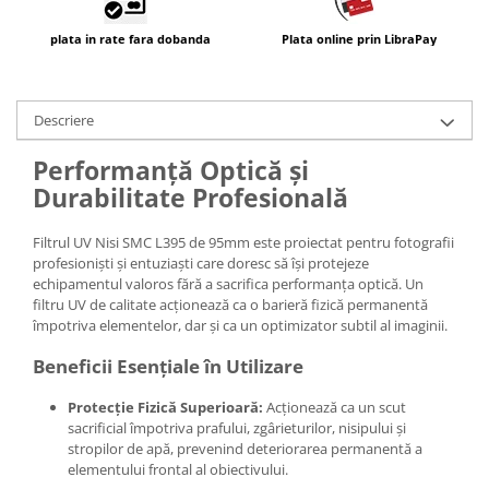
plata in rate fara dobanda
Plata online prin LibraPay
Descriere
Performanță Optică și
Durabilitate Profesională
Filtrul UV Nisi SMC L395 de 95mm este proiectat pentru fotografii
profesioniști și entuziaști care doresc să își protejeze
echipamentul valoros fără a sacrifica performanța optică. Un
filtru UV de calitate acționează ca o barieră fizică permanentă
împotriva elementelor, dar și ca un optimizator subtil al imaginii.
Beneficii Esențiale în Utilizare
Protecție Fizică Superioară:
Acționează ca un scut
sacrificial împotriva prafului, zgârieturilor, nisipului și
stropilor de apă, prevenind deteriorarea permanentă a
elementului frontal al obiectivului.