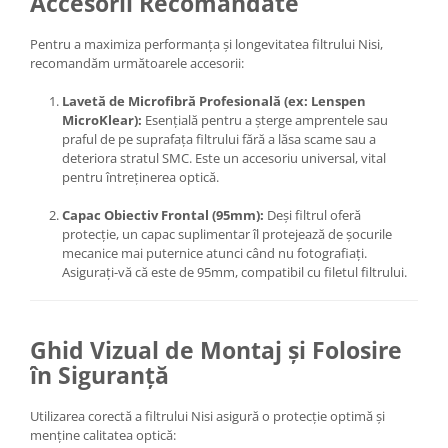
Accesorii Recomandate
Pentru a maximiza performanța și longevitatea filtrului Nisi,
recomandăm următoarele accesorii:
Lavetă de Microfibră Profesională (ex: Lenspen
MicroKlear):
Esențială pentru a șterge amprentele sau
praful de pe suprafața filtrului fără a lăsa scame sau a
deteriora stratul SMC. Este un accesoriu universal, vital
pentru întreținerea optică.
Capac Obiectiv Frontal (95mm):
Deși filtrul oferă
protecție, un capac suplimentar îl protejează de șocurile
mecanice mai puternice atunci când nu fotografiați.
Asigurați-vă că este de 95mm, compatibil cu filetul filtrului.
Ghid Vizual de Montaj și Folosire
în Siguranță
Utilizarea corectă a filtrului Nisi asigură o protecție optimă și
menține calitatea optică: