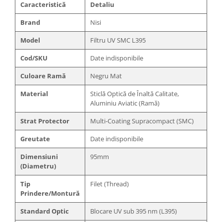
Caracteristică
Detaliu
Brand
Nisi
Model
Filtru UV SMC L395
Cod/SKU
Date indisponibile
Culoare Ramă
Negru Mat
Material
Sticlă Optică de Înaltă Calitate,
Aluminiu Aviatic (Ramă)
Strat Protector
Multi-Coating Supracompact (SMC)
Greutate
Date indisponibile
Dimensiuni
95mm
(Diametru)
Tip
Filet (Thread)
Prindere/Montură
Standard Optic
Blocare UV sub
395 nm
(L395)