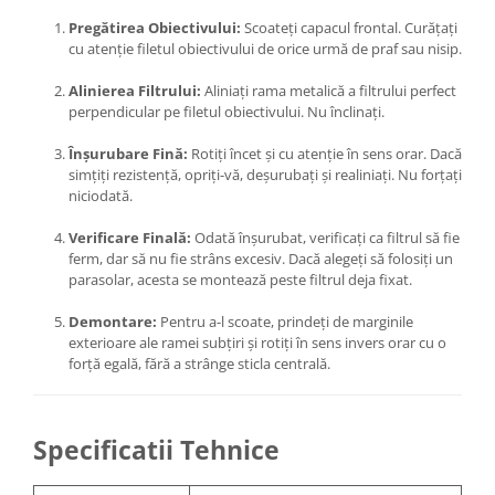
Pregătirea Obiectivului:
Scoateți capacul frontal. Curățați
cu atenție filetul obiectivului de orice urmă de praf sau nisip.
Alinierea Filtrului:
Aliniați rama metalică a filtrului perfect
perpendicular pe filetul obiectivului. Nu înclinați.
Înșurubare Fină:
Rotiți încet și cu atenție în sens orar. Dacă
simțiți rezistență, opriți-vă, deșurubați și realiniați. Nu forțați
niciodată.
Verificare Finală:
Odată înșurubat, verificați ca filtrul să fie
ferm, dar să nu fie strâns excesiv. Dacă alegeți să folosiți un
parasolar, acesta se montează peste filtrul deja fixat.
Demontare:
Pentru a-l scoate, prindeți de marginile
exterioare ale ramei subțiri și rotiți în sens invers orar cu o
forță egală, fără a strânge sticla centrală.
Specificatii Tehnice