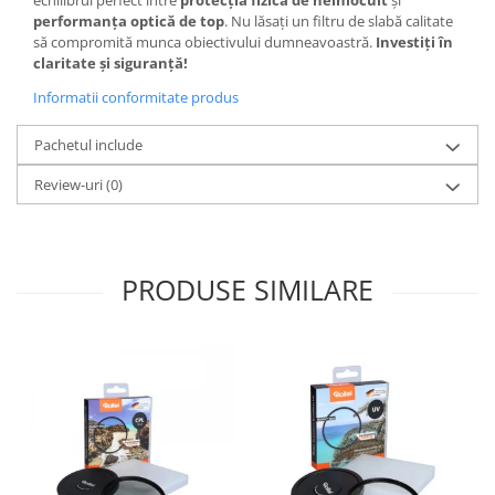
echilibrul perfect între
protecția fizică de neînlocuit
și
performanța optică de top
. Nu lăsați un filtru de slabă calitate
să compromită munca obiectivului dumneavoastră.
Investiți în
claritate și siguranță!
Informatii conformitate produs
Pachetul include
Review-uri
(0)
PRODUSE SIMILARE