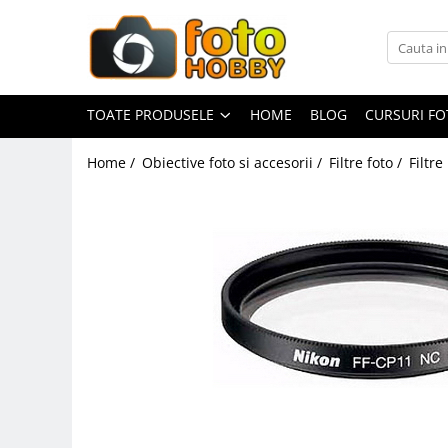
Toate Produsele
Aparate Foto
TOATE PRODUSELE
HOME
BLOG
CURSURI F
Aparate Foto Mirrorless
Home /
Obiective foto si accesorii /
Filtre foto /
Filtre
Aparate Foto DSLR
Aparate Foto Compacte
Aparate foto instant
Aparate foto pe film
Cursuri foto
Obiective foto si accesorii
Obiective Mirorless
Obiective DSLR
Huse si tocuri protectie obiective
Obiective Cinematice