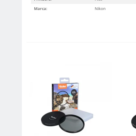
Compatibil Sony
Marca:
Nikon
Blitz-uri circulare (Macro)
Adaptoare stativ port umbrela si
blitz TTL
Comander TTL
Cabluri TTL
Cabluri si Patine Sincron
Alimentare auxiliara blitz
Protectie patina apa, ploaie
Bounce-uri, Softbox-uri
Ring-Flash Adaptor
Bracket-uri si suporti
Huse protectie blitz extern
Huse protectie filtre gel
Accesorii Aparate Digitale