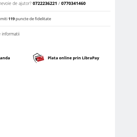
nevoie de ajutor?
0722236221
/
0770341460
imiti
119
puncte de fidelitate
informatii
banda
Plata online prin LibraPay