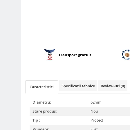
Parasolare
Teleconvertoare
Adaptoare montura / baioneta
Capace obiectiv si camera
Inele Macro
Filtre foto
Transport gratuit
Filtre Filet
Filtre tip Cokin
Filtre White Balance
Accesorii filtre
Specificatii tehnice
Review-uri
(0)
Caracteristici
Convertoare pe filet foto video
Inele reductii obiective
Diametru:
62mm
Curatare si intretinere
Stare produs:
Nou
Blitz-uri externe
Tip :
Protect
Blitz-uri TTL - Dedicate
Prindere:
Filet