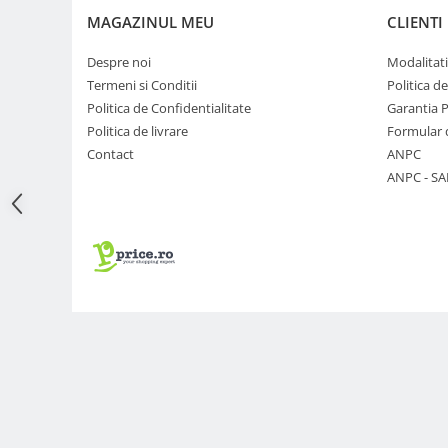
MAGAZINUL MEU
CLIENTI
Adaptoare pentru convertoare sau
filtre
Despre noi
Modalitati
Alimentatoare 220V
Termeni si Conditii
Politica d
Cabluri
Politica de Confidentialitate
Garantia 
Politica de livrare
Formular 
Carcase de tip Cage, pentru
Contact
ANPC
integrare in sisteme video
ANPC - SA
complexe
Curatare Senzor
Huse de ploaie
Microfoane / Reportofoane
Nivela patina
Ocular
Transmitator de fisiere fara fir
Vizor
Accesorii diverse
Genti, Rucsacuri, Troller foto