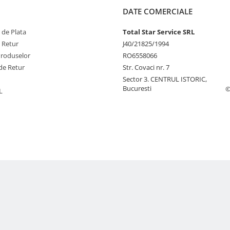
DATE COMERCIALE
 de Plata
Total Star Service SRL
e Retur
J40/21825/1994
Produselor
RO6558066
de Retur
Str. Covaci nr. 7
Sector 3. CENTRUL ISTORIC,
Bucuresti
©
L