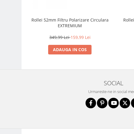
Carduri memorie, Cititoare
Carduri memorie
Cititoare carduri
Rollei 52mm Filtru Polarizare Circulara
Roll
EXTREMIUM
Huse protectie card memorie
Grip-uri
349,99 Lei
159,99 Lei
Telecomenzi
ADAUGA IN COS
LCD protectie
Recordere audio digitale
Acumulatori si baterii
SOCIAL
Acumulatori Foto
Acumulatori AA/AAA (R6/R3)) si
Urmareste-ne in social me
incarcatoare
Baterii
Incarcatoare acumulatori Foto-
Video
Huse protectie acumulatori foto
Tablete grafice