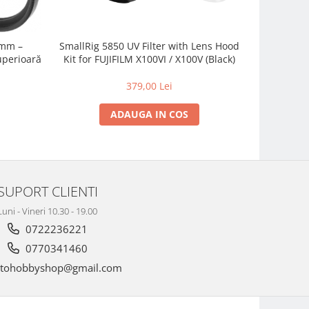
 mm –
SmallRig 5850 UV Filter with Lens Hood
Filtru N
Superioară
Kit for FUJIFILM X100VI / X100V (Black)
Control
379,00 Lei
2
ADAUGA IN COS
SUPORT CLIENTI
Luni - Vineri 10.30 - 19.00
0722236221
0770341460
tohobbyshop@gmail.com