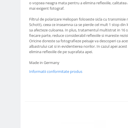
o vopsea neagra mata pentru a elimina reflexiile, calitatea a
Compatibil Sony
mai exigent fotograf.
Blitz-uri circulare (Macro)
Filtrul de polarizare Heliopan foloseste sicla cu transmisie
Adaptoare stativ port umbrela si
Schott), ceea ce inseamna ca se pierde cel mult 1 stop din lu
blitz TTL
sa afecteze culoarea. In plus, tratamentul multistrat in 16 
Comander TTL
fiecare parte, reduce considerabil reflexiile si mareste rez
Oricine doreste sa fotografieze peisaje va descoperi ca aces
Cabluri TTL
albastrului cat si in evidentierea norilor. In cazul apei acest
elimina reflexiile de pe suprafata apei.
Cabluri si Patine Sincron
Alimentare auxiliara blitz
Made in Germany
Protectie patina apa, ploaie
Informatii conformitate produs
Bounce-uri, Softbox-uri
Ring-Flash Adaptor
Bracket-uri si suporti
Huse protectie blitz extern
Huse protectie filtre gel
Accesorii Aparate Digitale