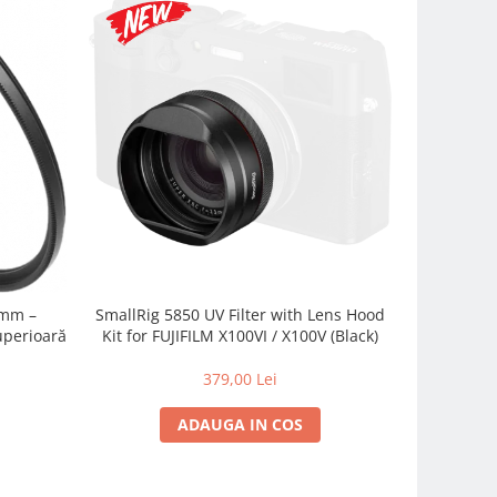
 mm –
SmallRig 5850 UV Filter with Lens Hood
Filtru N
Superioară
Kit for FUJIFILM X100VI / X100V (Black)
Control
379,00 Lei
2
ADAUGA IN COS