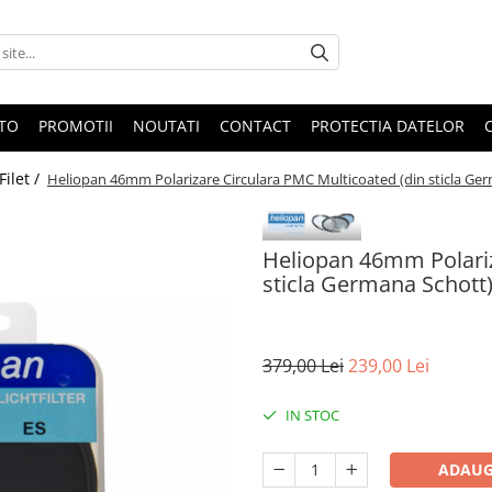
OTO
PROMOTII
NOUTATI
CONTACT
PROTECTIA DATELOR
 Filet /
Heliopan 46mm Polarizare Circulara PMC Multicoated (din sticla Ge
Heliopan 46mm Polariz
sticla Germana Schott
379,00 Lei
239,00 Lei
IN STOC
ADAUG