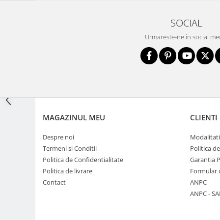
Adaptoare pentru convertoare sau
SOCIAL
filtre
Urmareste-ne in social me
Alimentatoare 220V
Cabluri
Carcase de tip Cage, pentru
integrare in sisteme video
complexe
Curatare Senzor
Huse de ploaie
MAGAZINUL MEU
CLIENTI
Microfoane / Reportofoane
Despre noi
Modalitati
Nivela patina
Termeni si Conditii
Politica d
Ocular
Politica de Confidentialitate
Garantia 
Transmitator de fisiere fara fir
Politica de livrare
Formular 
Contact
ANPC
Vizor
ANPC - SA
Accesorii diverse
Genti, Rucsacuri, Troller foto