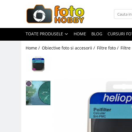
Toate Produsele
Aparate Foto
TOATE PRODUSELE
HOME
BLOG
CURSURI F
Aparate Foto Mirrorless
Home /
Obiective foto si accesorii /
Filtre foto /
Filtre
Aparate Foto DSLR
Aparate Foto Compacte
Aparate foto instant
Aparate foto pe film
Cursuri foto
Obiective foto si accesorii
Obiective Mirorless
Obiective DSLR
Huse si tocuri protectie obiective
Obiective Cinematice