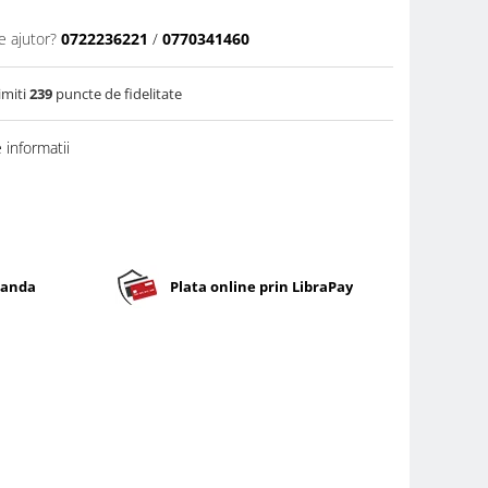
e ajutor?
0722236221
/
0770341460
imiti
239
puncte de fidelitate
informatii
banda
Plata online prin LibraPay