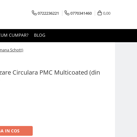
0722236221
0770341460
0,00
CUM CUMPAR?
BLOG
rmana Schott)
are Circulara PMC Multicoated (din
)
A IN COS