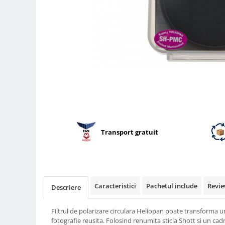
Parasolare
Teleconvertoare
Adaptoare montura / baioneta
Capace obiectiv si camera
Inele Macro
Filtre foto
Filtre Filet
Filtre tip Cokin
Filtre White Balance
Transport gratuit
Accesorii filtre
Convertoare pe filet foto video
Inele reductii obiective
Caracteristici
Pachetul include
Revie
Curatare si intretinere
Descriere
Blitz-uri externe
Filtrul de polarizare circulara Heliopan poate transforma u
Blitz-uri TTL - Dedicate
fotografie reusita. Folosind renumita sticla Shott si un cad