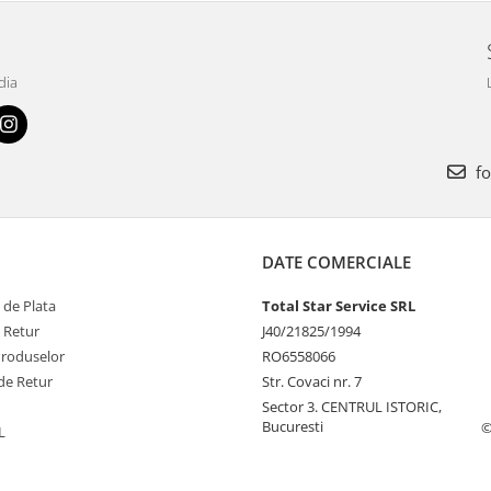
dia
fo
DATE COMERCIALE
 de Plata
Total Star Service SRL
e Retur
J40/21825/1994
Produselor
RO6558066
de Retur
Str. Covaci nr. 7
Sector 3. CENTRUL ISTORIC,
Bucuresti
©
L