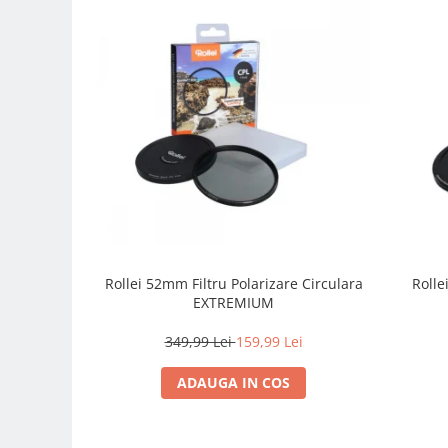
Carduri memorie, Cititoare
Carduri memorie
Cititoare carduri
Huse protectie card memorie
Grip-uri
Telecomenzi
LCD protectie
Recordere audio digitale
Acumulatori si baterii
Acumulatori Foto
Rollei 52mm Filtru Polarizare Circulara
Roll
Acumulatori AA/AAA (R6/R3)) si
EXTREMIUM
incarcatoare
349,99 Lei
159,99 Lei
Baterii
Incarcatoare acumulatori Foto-
ADAUGA IN COS
Video
Huse protectie acumulatori foto
Tablete grafice