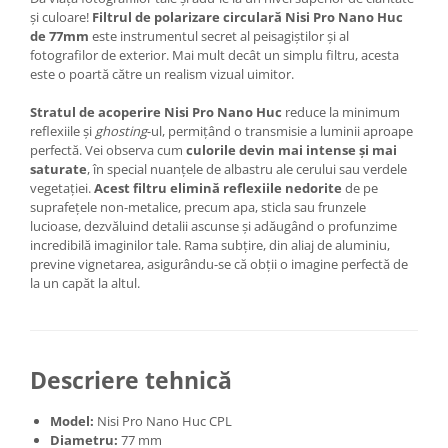
și culoare!
Filtrul de polarizare circulară Nisi Pro Nano Huc
de 77mm
este instrumentul secret al peisagiștilor și al
fotografilor de exterior. Mai mult decât un simplu filtru, acesta
este o poartă către un realism vizual uimitor.
Stratul de acoperire Nisi Pro Nano Huc
reduce la minimum
reflexiile și
ghosting
-ul, permițând o transmisie a luminii aproape
perfectă. Vei observa cum
culorile devin mai intense și mai
saturate
, în special nuanțele de albastru ale cerului sau verdele
vegetației.
Acest filtru elimină reflexiile nedorite
de pe
suprafețele non-metalice, precum apa, sticla sau frunzele
lucioase, dezvăluind detalii ascunse și adăugând o profunzime
incredibilă imaginilor tale. Rama subțire, din aliaj de aluminiu,
previne vignetarea, asigurându-se că obții o imagine perfectă de
la un capăt la altul.
Descriere tehnică
Model:
Nisi Pro Nano Huc CPL
Diametru:
77 mm