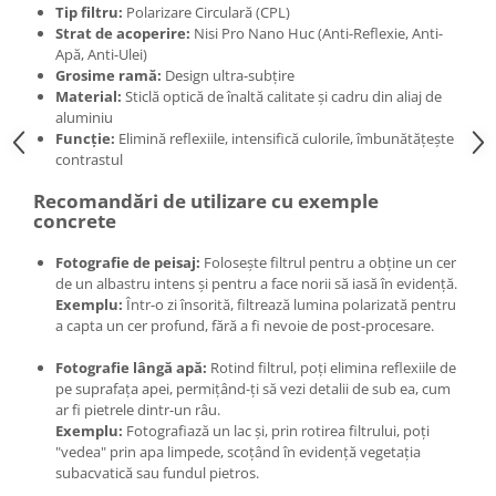
Tip filtru:
Polarizare Circulară (CPL)
Strat de acoperire:
Nisi Pro Nano Huc (Anti-Reflexie, Anti-
Apă, Anti-Ulei)
Grosime ramă:
Design ultra-subțire
Material:
Sticlă optică de înaltă calitate și cadru din aliaj de
aluminiu
Funcție:
Elimină reflexiile, intensifică culorile, îmbunătățește
contrastul
Recomandări de utilizare cu exemple
concrete
Fotografie de peisaj:
Folosește filtrul pentru a obține un cer
de un albastru intens și pentru a face norii să iasă în evidență.
Exemplu:
Într-o zi însorită, filtrează lumina polarizată pentru
a capta un cer profund, fără a fi nevoie de post-procesare.
Fotografie lângă apă:
Rotind filtrul, poți elimina reflexiile de
pe suprafața apei, permițând-ți să vezi detalii de sub ea, cum
ar fi pietrele dintr-un râu.
Exemplu:
Fotografiază un lac și, prin rotirea filtrului, poți
"vedea" prin apa limpede, scoțând în evidență vegetația
subacvatică sau fundul pietros.