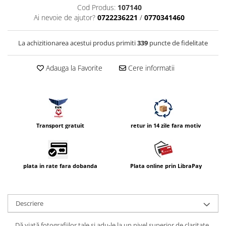
Cod Produs:
107140
Vizor
Ai nevoie de ajutor?
0722236221
/
0770341460
Accesorii diverse
La achizitionarea acestui produs primiti
339
puncte de fidelitate
Adauga la Favorite
Cere informatii
Transport gratuit
retur in 14 zile fara motiv
plata in rate fara dobanda
Plata online prin LibraPay
Descriere
Dă viață fotografiilor tale și adu-le la un nivel superior de claritate