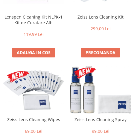
Parasolare
Teleconvertoare
Lenspen Cleaning Kit NLPK-1
Zeiss Lens Cleaning Kit
Kit de Curatare Alb
Adaptoare montura / baioneta
299,00 Lei
Capace obiectiv si camera
119,99 Lei
Inele Macro
ADAUGA IN COS
PRECOMANDA
Filtre foto
Filtre Filet
Filtre tip Cokin
Filtre White Balance
Accesorii filtre
Convertoare pe filet foto video
Inele reductii obiective
Curatare si intretinere
Zeiss Lens Cleaning Wipes
Zeiss Lens Cleaning Spray
Blitz-uri externe
Blitz-uri TTL - Dedicate
69,00 Lei
99,00 Lei