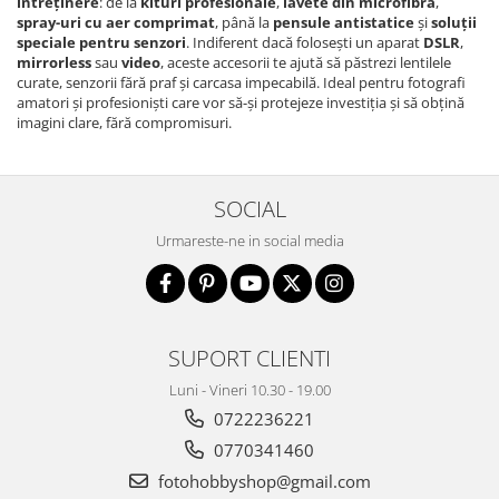
întreținere
: de la
kituri profesionale
,
lavete din microfibră
,
spray-uri cu aer comprimat
, până la
pensule antistatice
și
soluții
Camere Video Cinematice
speciale pentru senzori
. Indiferent dacă folosești un aparat
DSLR
,
Camere video de actiune
mirrorless
sau
video
, aceste accesorii te ajută să păstrezi lentilele
curate, senzorii fără praf și carcasa impecabilă. Ideal pentru fotografi
Accesorii camere video de actiune
amatori și profesioniști care vor să-și protejeze investiția și să obțină
imagini clare, fără compromisuri.
Accesorii drone
Acumulatori camere video
Lampi video
SOCIAL
Stabilizatoare (Gimbal) / Steady
Urmareste-ne in social media
Cam
Huse Protectie / Ploaie camere
video
Accesorii diverse pt camere video
SUPORT CLIENTI
Camere Video Cinematice
Luni - Vineri 10.30 - 19.00
Drone
0722236221
Slider
0770341460
Camere Video Compacte
fotohobbyshop@gmail.com