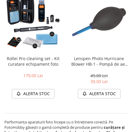
Genti foto
Genti Holster TopLoader
Genti, Troller Video
Rucsacuri Foto
Only One Shoulder - SlingShot
Tocuri si huse protectie aparate
Rollei Pro cleaning set - Kit
Lenspen Photo Hurricane
Hamuri si Centuri foto
curatare echipament foto
Blower HB-1 - Pompă de aer
Curele Aparat - Umar
pentru curățare
179,00 Lei
49,00 Lei
Genti Laptop si iPad
39,00 Lei
Hand Strap / Grip
ALERTA STOC
ALERTA STOC
Troller
Accesorii genti si trollere
Solid-State Drive (SSD)
Performanța aparaturii foto începe cu o întreținere corectă. Pe
Video / Camere si accesorii
FotoHobby găsești o gamă completă de produse pentru
curățare și
Camere video profesionale