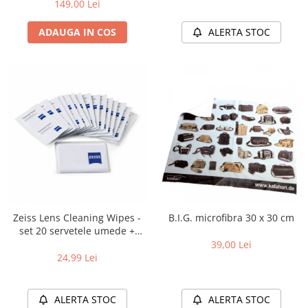
149,00 Lei
Carduri memorie, Cititoare
Carduri memorie
ADAUGA IN COS
ALERTA STOC
Cititoare carduri
Huse protectie card memorie
Grip-uri
Telecomenzi
LCD protectie
Recordere audio digitale
Acumulatori si baterii
Acumulatori Foto
Acumulatori AA/AAA (R6/R3)) si
Zeiss Lens Cleaning Wipes -
B.I.G. microfibra 30 x 30 cm
incarcatoare
set 20 servetele umede +
Baterii
microfibra
39,00 Lei
Incarcatoare acumulatori Foto-
24,99 Lei
Video
Huse protectie acumulatori foto
ALERTA STOC
ALERTA STOC
Tablete grafice