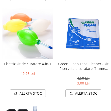
Adaptoare pentru convertoare sau
filtre
Alimentatoare 220V
Cabluri
Carcase de tip Cage, pentru
integrare in sisteme video
complexe
Curatare Senzor
Huse de ploaie
Microfoane / Reportofoane
Phottix kit de curatare 4-in-1
Green Clean Lens Cleaner - kit
2 servetele curatare (1 umed
Nivela patina
+ 1 uscat)
49,98 Lei
Ocular
4,50 Lei
3,00 Lei
Transmitator de fisiere fara fir
ALERTA STOC
ALERTA STOC
Vizor
Accesorii diverse
Genti, Rucsacuri, Troller foto