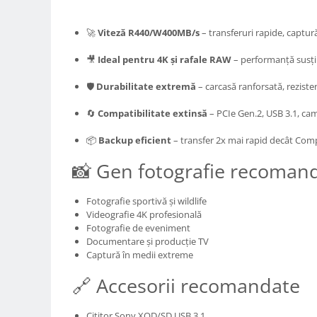
Carduri memorie, Cititoare
Carduri memorie
🚀
Viteză R440/W400MB/s
– transferuri rapide, captură
Cititoare carduri
🎥
Ideal pentru 4K și rafale RAW
– performanță susțin
Huse protectie card memorie
Grip-uri
🛡️
Durabilitate extremă
– carcasă ranforsată, reziste
Telecomenzi
🔄
Compatibilitate extinsă
– PCIe Gen.2, USB 3.1, ca
LCD protectie
📦
Backup eficient
– transfer 2x mai rapid decât Com
Recordere audio digitale
📸 Gen fotografie recoman
Acumulatori si baterii
Acumulatori Foto
Fotografie sportivă și wildlife
Acumulatori AA/AAA (R6/R3)) si
Videografie 4K profesională
incarcatoare
Fotografie de eveniment
Documentare și producție TV
Baterii
Captură în medii extreme
Incarcatoare acumulatori Foto-
Video
🔗 Accesorii recomandate
Huse protectie acumulatori foto
Tablete grafice
Cititor Sony XQD/SD USB 3.1