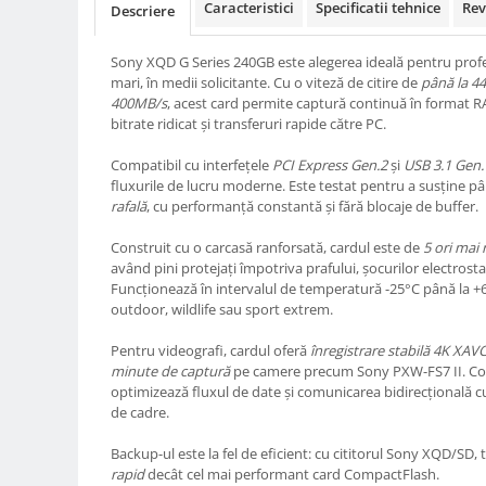
Caracteristici
Specificatii tehnice
Rev
Descriere
Compatibil Sony
Blitz-uri circulare (Macro)
Sony XQD G Series 240GB este alegerea ideală pentru profesi
Adaptoare stativ port umbrela si
mari, în medii solicitante. Cu o viteză de citire de
până la 4
blitz TTL
400MB/s
, acest card permite captură continuă în format RA
bitrate ridicat și transferuri rapide către PC.
Comander TTL
Cabluri TTL
Compatibil cu interfețele
PCI Express Gen.2
și
USB 3.1 Gen.
fluxurile de lucru moderne. Este testat pentru a susține p
Cabluri si Patine Sincron
rafală
, cu performanță constantă și fără blocaje de buffer.
Alimentare auxiliara blitz
Construit cu o carcasă ranforsată, cardul este de
5 ori mai 
Protectie patina apa, ploaie
având pini protejați împotriva prafului, șocurilor electrosta
Funcționează în intervalul de temperatură -25°C până la +65
Bounce-uri, Softbox-uri
outdoor, wildlife sau sport extrem.
Ring-Flash Adaptor
Pentru videografi, cardul oferă
înregistrare stabilă 4K XAVC
Bracket-uri si suporti
minute de captură
pe camere precum Sony PXW-FS7 II. Con
optimizează fluxul de date și comunicarea bidirecțională c
Huse protectie blitz extern
de cadre.
Huse protectie filtre gel
Backup-ul este la fel de eficient: cu cititorul Sony XQD/SD,
Accesorii Aparate Digitale
rapid
decât cel mai performant card CompactFlash.