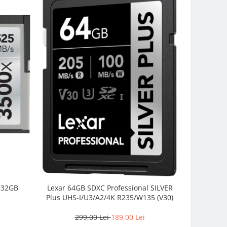
0 32GB
Lexar 64GB SDXC Professional SILVER
Angelbir
Plus UHS-I/U3/A2/4K R235/W135 (V30)
(
299,00 Lei
189,00 Lei