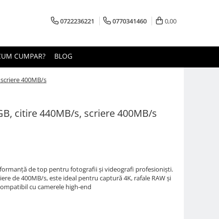
0722236221
0770341460
0,00
CUM CUMPAR?
BLOG
 scriere 400MB/s
B, citire 440MB/s, scriere 400MB/s
rmanță de top pentru fotografii și videografi profesioniști.
riere de 400MB/s, este ideal pentru captură 4K, rafale RAW și
și compatibil cu camerele high-end