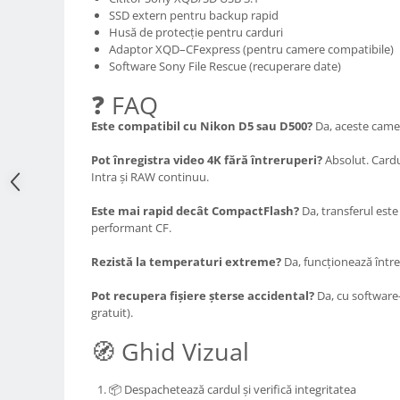
SSD extern pentru backup rapid
Adaptoare pentru convertoare sau
Husă de protecție pentru carduri
filtre
Adaptor XQD–CFexpress (pentru camere compatibile)
Software Sony File Rescue (recuperare date)
Alimentatoare 220V
Cabluri
❓ FAQ
Carcase de tip Cage, pentru
Este compatibil cu Nikon D5 sau D500?
Da, aceste camer
integrare in sisteme video
complexe
Pot înregistra video 4K fără întreruperi?
Absolut. Cardu
Curatare Senzor
Intra și RAW continuu.
Huse de ploaie
Este mai rapid decât CompactFlash?
Da, transferul este
Microfoane / Reportofoane
performant CF.
Nivela patina
Rezistă la temperaturi extreme?
Da, funcționează între
Ocular
Pot recupera fișiere șterse accidental?
Da, cu software-
Transmitator de fisiere fara fir
gratuit).
Vizor
🧭 Ghid Vizual
Accesorii diverse
📦 Despachetează cardul și verifică integritatea
Genti, Rucsacuri, Troller foto