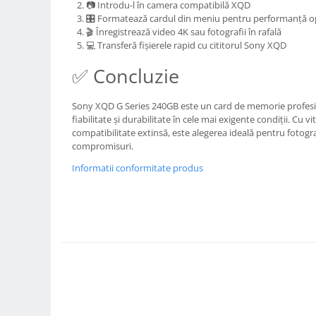
📷 Introdu-l în camera compatibilă XQD
Genti foto
🎛️ Formatează cardul din meniu pentru performanță 
🎬 Înregistrează video 4K sau fotografii în rafală
Genti Holster TopLoader
💻 Transferă fișierele rapid cu cititorul Sony XQD
Genti, Troller Video
✅ Concluzie
Rucsacuri Foto
Only One Shoulder - SlingShot
Sony XQD G Series 240GB este un card de memorie profesi
fiabilitate și durabilitate în cele mai exigente condiții. Cu vi
Tocuri si huse protectie aparate
compatibilitate extinsă, este alegerea ideală pentru fotograf
Hamuri si Centuri foto
compromisuri.
Curele Aparat - Umar
Informatii conformitate produs
Genti Laptop si iPad
Hand Strap / Grip
Troller
Accesorii genti si trollere
Solid-State Drive (SSD)
Video / Camere si accesorii
Camere video profesionale