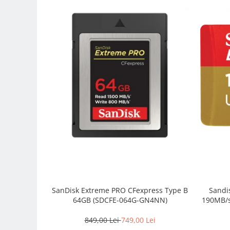
Camere Video Cinematice
Camere video de actiune
Accesorii camere video de actiune
Accesorii drone
Acumulatori camere video
Lampi video
Stabilizatoare (Gimbal) / Steady
Cam
Huse Protectie / Ploaie camere
video
Accesorii diverse pt camere video
Camere Video Cinematice
Drone
SanDisk Extreme PRO CFexpress Type B
Sandisk Extreme MicroSD
64GB (SDCFE-064G-GN4NN)
190MB/s
Slider
849,00 Lei
749,00 Lei
Camere Video Compacte