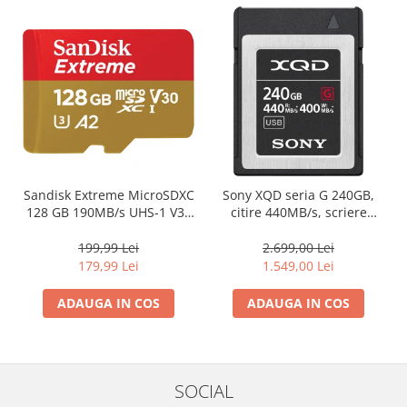
Sandisk Extreme MicroSDXC
Sony XQD seria G 240GB,
128 GB 190MB/s UHS-1 V30
citire 440MB/s, scriere
A2 (SDSQXAA-128G-GN6MA)
400MB/s
199,99 Lei
2.699,00 Lei
179,99 Lei
1.549,00 Lei
ADAUGA IN COS
ADAUGA IN COS
SOCIAL