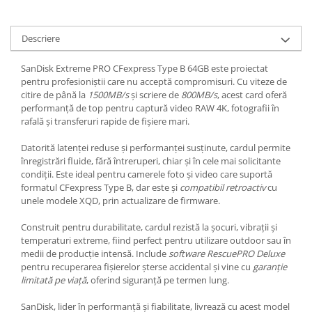
Descriere
SanDisk Extreme PRO CFexpress Type B 64GB este proiectat
pentru profesioniștii care nu acceptă compromisuri. Cu viteze de
citire de până la
1500MB/s
și scriere de
800MB/s
, acest card oferă
performanță de top pentru captură video RAW 4K, fotografii în
rafală și transferuri rapide de fișiere mari.
Datorită latenței reduse și performanței susținute, cardul permite
înregistrări fluide, fără întreruperi, chiar și în cele mai solicitante
condiții. Este ideal pentru camerele foto și video care suportă
formatul CFexpress Type B, dar este și
compatibil retroactiv
cu
unele modele XQD, prin actualizare de firmware.
Construit pentru durabilitate, cardul rezistă la șocuri, vibrații și
temperaturi extreme, fiind perfect pentru utilizare outdoor sau în
medii de producție intensă. Include
software RescuePRO Deluxe
pentru recuperarea fișierelor șterse accidental și vine cu
garanție
limitată pe viață
, oferind siguranță pe termen lung.
SanDisk, lider în performanță și fiabilitate, livrează cu acest model