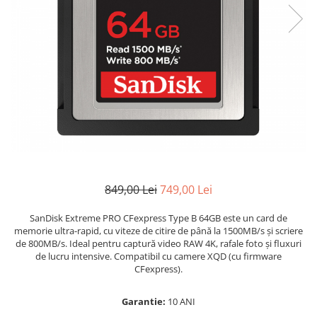
Bracket-uri si suporti
Selfie Stick
produs
Filtre White Balance
Incarcatoare acumulatori Foto-
Drone
Imprimante SECOND HAND
Video
Huse protectie blitz extern
Accesorii filtre
Declansatoare Radio si Infrarosu
Slider
Huse protectie acumulatori foto
Video - Convertoare pe filet
Convertoare pe filet foto video
Huse protectie filtre gel
Huse si genti pentru studio
Tablete grafice
Camere Video Compacte
Acumulatori si incarcatoare S.H.
Inele reductii obiective
Becuri si lampa blitz studio
Adaptoare pentru convertoare sau
Adaptoare pentru compacte
Curatare si intretinere
filtre
Suruburi si piulite, adaptoare de
Diverse S.H.
trecere
Alimentatoare 220V
Genti, huse, curele
Calibrare expunere
Cabluri
Carcase de tip Cage, pentru
integrare in sisteme video
849,00 Lei
749,00 Lei
complexe
Curatare Senzor
SanDisk Extreme PRO CFexpress Type B 64GB este un card de
Huse de ploaie
memorie ultra-rapid, cu viteze de citire de până la 1500MB/s și scriere
Microfoane / Reportofoane
de 800MB/s. Ideal pentru captură video RAW 4K, rafale foto și fluxuri
de lucru intensive. Compatibil cu camere XQD (cu firmware
Nivela patina
CFexpress).
Ocular
Garantie:
10 ANI
Transmitator de fisiere fara fir