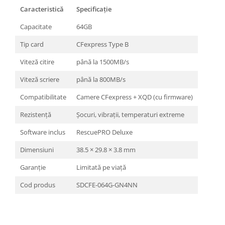
Caracteristică
Specificație
Capacitate
64GB
Tip card
CFexpress Type B
Viteză citire
până la 1500MB/s
Viteză scriere
până la 800MB/s
Compatibilitate
Camere CFexpress + XQD (cu firmware)
Rezistență
Șocuri, vibrații, temperaturi extreme
Software inclus
RescuePRO Deluxe
Dimensiuni
38.5 × 29.8 × 3.8 mm
Garanție
Limitată pe viață
Cod produs
SDCFE-064G-GN4NN