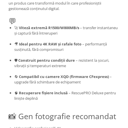
un produs care transformă modul în care profesioniștii
gestionează conținutul digital.
💬
🚀
Viteză extremă R1500/W800MB/s
– transfer instantaneu
și captură fără întreruperi
🎥
Ideal pentru 4K RAW și rafale foto
– performanță
susținută, fără compromisuri
🛡️
Construit pentru condiții dure
– rezistent la șocuri,
vibrații și temperaturi extreme
🔄
Compatibil cu camere XQD (firmware CFexpress)
–
upgrade fără schimbare de echipament
🧠
Recuperare fișiere inclusă
– RescuePRO Deluxe pentru
liniște deplină
📸 Gen fotografie recomandat