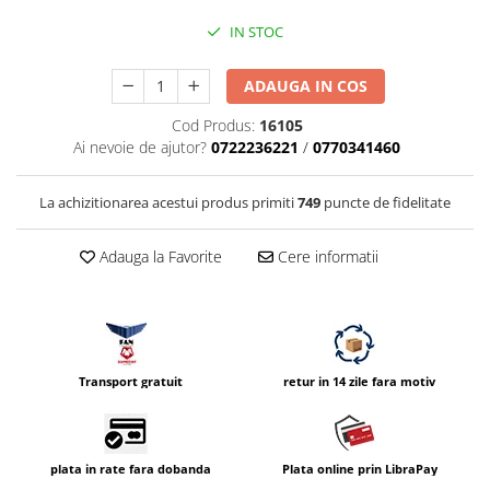
Vizor
IN STOC
Accesorii diverse
ADAUGA IN COS
Cod Produs:
16105
Ai nevoie de ajutor?
0722236221
/
0770341460
La achizitionarea acestui produs primiti
749
puncte de fidelitate
Adauga la Favorite
Cere informatii
Transport gratuit
retur in 14 zile fara motiv
plata in rate fara dobanda
Plata online prin LibraPay