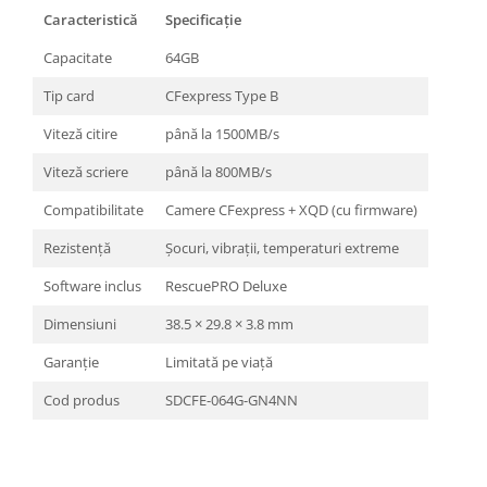
Caracteristică
Specificație
Capacitate
64GB
Tip card
CFexpress Type B
Viteză citire
până la 1500MB/s
Viteză scriere
până la 800MB/s
Compatibilitate
Camere CFexpress + XQD (cu firmware)
Rezistență
Șocuri, vibrații, temperaturi extreme
Software inclus
RescuePRO Deluxe
Dimensiuni
38.5 × 29.8 × 3.8 mm
Garanție
Limitată pe viață
Cod produs
SDCFE-064G-GN4NN