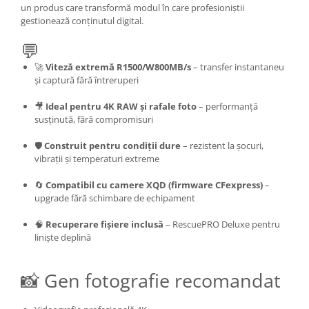
un produs care transformă modul în care profesioniștii
gestionează conținutul digital.
💬
🚀
Viteză extremă R1500/W800MB/s
– transfer instantaneu
și captură fără întreruperi
🎥
Ideal pentru 4K RAW și rafale foto
– performanță
susținută, fără compromisuri
🛡️
Construit pentru condiții dure
– rezistent la șocuri,
vibrații și temperaturi extreme
🔄
Compatibil cu camere XQD (firmware CFexpress)
–
upgrade fără schimbare de echipament
🧠
Recuperare fișiere inclusă
– RescuePRO Deluxe pentru
liniște deplină
📸 Gen fotografie recomandat