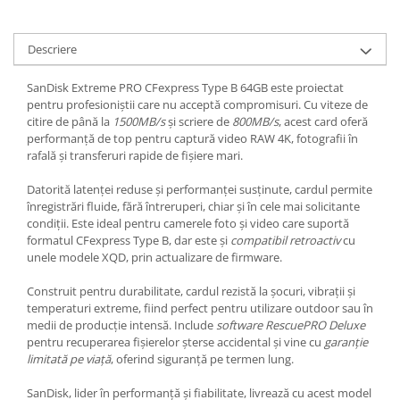
Descriere
SanDisk Extreme PRO CFexpress Type B 64GB este proiectat
pentru profesioniștii care nu acceptă compromisuri. Cu viteze de
citire de până la
1500MB/s
și scriere de
800MB/s
, acest card oferă
performanță de top pentru captură video RAW 4K, fotografii în
rafală și transferuri rapide de fișiere mari.
Datorită latenței reduse și performanței susținute, cardul permite
înregistrări fluide, fără întreruperi, chiar și în cele mai solicitante
condiții. Este ideal pentru camerele foto și video care suportă
formatul CFexpress Type B, dar este și
compatibil retroactiv
cu
unele modele XQD, prin actualizare de firmware.
Construit pentru durabilitate, cardul rezistă la șocuri, vibrații și
temperaturi extreme, fiind perfect pentru utilizare outdoor sau în
medii de producție intensă. Include
software RescuePRO Deluxe
pentru recuperarea fișierelor șterse accidental și vine cu
garanție
limitată pe viață
, oferind siguranță pe termen lung.
SanDisk, lider în performanță și fiabilitate, livrează cu acest model