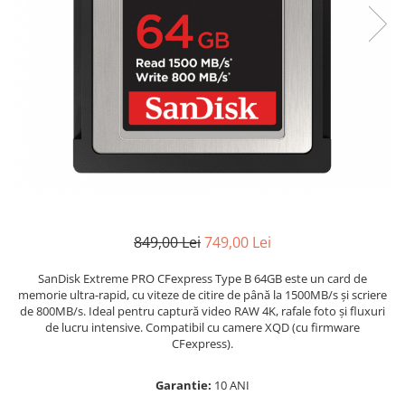
Bracket-uri si suporti
Selfie Stick
produs
Filtre White Balance
Incarcatoare acumulatori Foto-
Drone
Imprimante SECOND HAND
Video
Huse protectie blitz extern
Accesorii filtre
Declansatoare Radio si Infrarosu
Slider
Huse protectie acumulatori foto
Video - Convertoare pe filet
Convertoare pe filet foto video
Huse protectie filtre gel
Huse si genti pentru studio
Tablete grafice
Camere Video Compacte
Acumulatori si incarcatoare S.H.
Inele reductii obiective
Becuri si lampa blitz studio
Adaptoare pentru convertoare sau
Adaptoare pentru compacte
Curatare si intretinere
filtre
Suruburi si piulite, adaptoare de
Diverse S.H.
trecere
Alimentatoare 220V
Genti, huse, curele
Calibrare expunere
Cabluri
Carcase de tip Cage, pentru
integrare in sisteme video
849,00 Lei
749,00 Lei
complexe
Curatare Senzor
SanDisk Extreme PRO CFexpress Type B 64GB este un card de
Huse de ploaie
memorie ultra-rapid, cu viteze de citire de până la 1500MB/s și scriere
Microfoane / Reportofoane
de 800MB/s. Ideal pentru captură video RAW 4K, rafale foto și fluxuri
de lucru intensive. Compatibil cu camere XQD (cu firmware
Nivela patina
CFexpress).
Ocular
Garantie:
10 ANI
Transmitator de fisiere fara fir