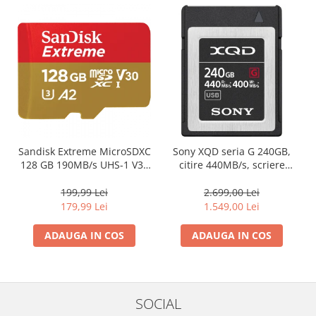
Sandisk Extreme MicroSDXC
Sony XQD seria G 240GB,
128 GB 190MB/s UHS-1 V30
citire 440MB/s, scriere
A2 (SDSQXAA-128G-GN6MA)
400MB/s
199,99 Lei
2.699,00 Lei
179,99 Lei
1.549,00 Lei
ADAUGA IN COS
ADAUGA IN COS
SOCIAL