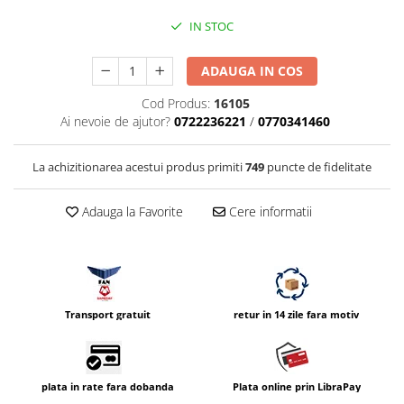
Vizor
IN STOC
Accesorii diverse
ADAUGA IN COS
Cod Produs:
16105
Ai nevoie de ajutor?
0722236221
/
0770341460
La achizitionarea acestui produs primiti
749
puncte de fidelitate
Adauga la Favorite
Cere informatii
Transport gratuit
retur in 14 zile fara motiv
plata in rate fara dobanda
Plata online prin LibraPay