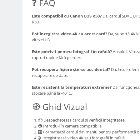
❓ FAQ
Genti foto
Genti Holster TopLoader
Este compatibil cu Canon EOS R50?
Da, cardul SDXC UHS
R50.
Genti, Troller Video
Pot înregistra video 4K cu acest card?
Da, suportă 4K la 6
Rucsacuri Foto
vitezei U3.
Only One Shoulder - SlingShot
Este potrivit pentru fotografii în rafală?
Absolut. Vitez
Tocuri si huse protectie aparate
capturi rapide fără pierderi.
Hamuri si Centuri foto
Pot recupera fișiere șterse accidental?
Da, Lexar oferă
Curele Aparat - Umar
recuperare de date.
Genti Laptop si iPad
Este rezistent la temperaturi extreme?
Da, funcționează
Hand Strap / Grip
stocare până la -40°C.
Troller
🧭 Ghid Vizual
Accesorii genti si trollere
📦 Despachetează cardul și verifică integritatea
Solid-State Drive (SSD)
📷 Introdu-l în camera compatibilă
Video / Camere si accesorii
🎛️ Formatează cardul din meniu pentru performanță 
Camere video profesionale
🎬 Înregistrează video 4K sau fotografii în rafală