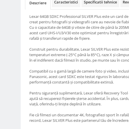
Caracteristici
Specificatii tehnice
Rev
Descriere
Compatibil Sony
Blitz-uri circulare (Macro)
Lexar 64GB SDXC Professional SILVER Plus este un card de
Adaptoare stativ port umbrela si
creat pentru fotografii și videografii care au nevoie de fiabili
blitz TTL
Cu o capacitate de 64GB și viteze de citire de până la 205M
acest card UHS-I/U3/V30 este optimizat pentru înregistrări v
Comander TTL
rafală și transferuri rapide de fișiere.
Cabluri TTL
Construit pentru durabilitate, Lexar SILVER Plus este reziste
Cabluri si Patine Sincron
temperaturi extreme (-25°C până la 85°C), raze X și câmpur
în el indiferent dacă filmezi în studio, pe munte sau în condi
Alimentare auxiliara blitz
Protectie patina apa, ploaie
Compatibil cu o gamă largă de camere foto și video, inclu
Panasonic, acest card SDXC este testat riguros în laborato
Bounce-uri, Softbox-uri
performanță constantă și compatibilitate extinsă.
Ring-Flash Adaptor
Pentru siguranță suplimentară, Lexar oferă Recovery Tool –
Bracket-uri si suporti
ajută să recuperezi fișierele șterse accidental. În plus, card
viață, oferindu-ți liniște deplină în utilizare.
Huse protectie blitz extern
Fie că filmezi un documentar 4K, fotografiezi sport în rafală
Huse protectie filtre gel
record, Lexar SILVER Plus este partenerul tău de încredere
Accesorii Aparate Digitale