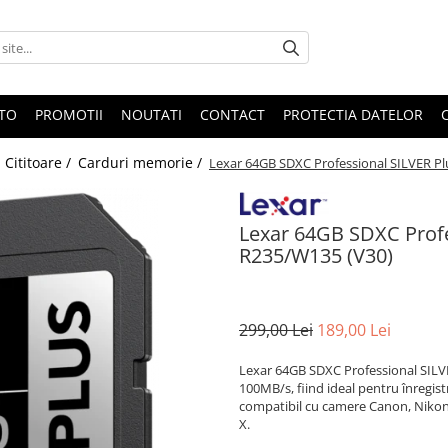
OTO
PROMOTII
NOUTATI
CONTACT
PROTECTIA DATELOR
Cititoare /
Carduri memorie /
Lexar 64GB SDXC Professional SILVER P
Lexar 64GB SDXC Profe
R235/W135 (V30)
299,00 Lei
189,00 Lei
Lexar 64GB SDXC Professional SILVER
100MB/s, fiind ideal pentru înregistră
compatibil cu camere Canon, Nikon, 
X.