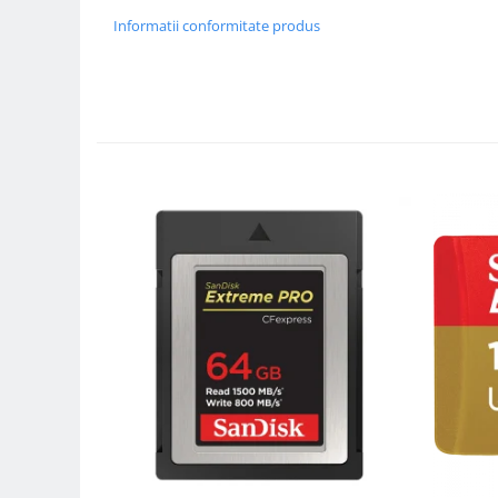
Trepiede si monopiede
Informatii conformitate produs
Trepiede foto
Trepiede video
Trepied / Monopied Carbon
Trepiede pentru compacte /
webcam-uri
Monopiede foto/video
Cap trepied si monopied
Carucioare trepied (Dolly)
Placute cap trepied
Huse trepied / stativ lumini
Sina Focus pentru Macro
Accesorii trepiede si monopiede
Selfie Stick
Studio/Lumini si accesorii