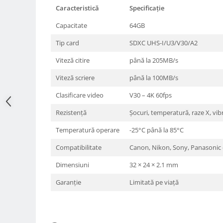
Caracteristică
Specificație
Adaptoare pentru convertoare sau
filtre
Capacitate
64GB
Alimentatoare 220V
Tip card
SDXC UHS-I/U3/V30/A2
Cabluri
Viteză citire
până la 205MB/s
Carcase de tip Cage, pentru
Viteză scriere
până la 100MB/s
integrare in sisteme video
complexe
Curatare Senzor
Clasificare video
V30 – 4K 60fps
Huse de ploaie
Rezistență
Șocuri, temperatură, raze X, vibr
Microfoane / Reportofoane
Temperatură operare
-25°C până la 85°C
Nivela patina
Compatibilitate
Canon, Nikon, Sony, Panasonic 
Ocular
Dimensiuni
32 × 24 × 2.1 mm
Transmitator de fisiere fara fir
Garanție
Limitată pe viață
Vizor
Accesorii diverse
Genti, Rucsacuri, Troller foto