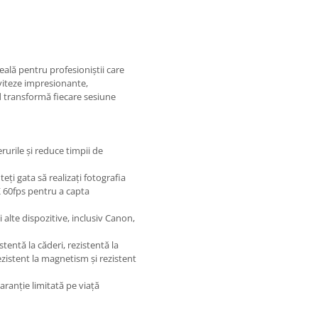
ală pentru profesioniștii care
 viteze impresionante,
rd transformă fiecare sesiune
urile și reduce timpii de
ți gata să realizați fotografia
K 60fps pentru a capta
 alte dispozitive, inclusiv Canon,
stentă la căderi, rezistentă la
rezistent la magnetism și rezistent
aranție limitată pe viață