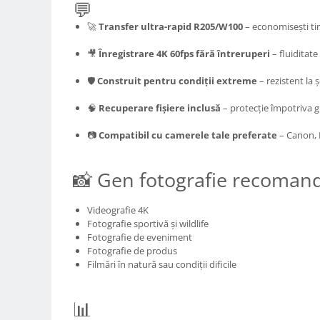
💬
Carduri memorie, Cititoare
🚀
Transfer ultra-rapid R205/W100
– economisești tim
Carduri memorie
Cititoare carduri
🎥
Înregistrare 4K 60fps fără întreruperi
– fluiditate
Huse protectie card memorie
🛡️
Construit pentru condiții extreme
– rezistent la 
Grip-uri
Telecomenzi
🧠
Recuperare fișiere inclusă
– protecție împotriva 
LCD protectie
📷
Compatibil cu camerele tale preferate
– Canon, 
Recordere audio digitale
Acumulatori si baterii
📸 Gen fotografie recoman
Acumulatori Foto
Videografie 4K
Acumulatori AA/AAA (R6/R3)) si
Fotografie sportivă și wildlife
incarcatoare
Fotografie de eveniment
Baterii
Fotografie de produs
Filmări în natură sau condiții dificile
Incarcatoare acumulatori Foto-
Video
Huse protectie acumulatori foto
📊
Tablete grafice