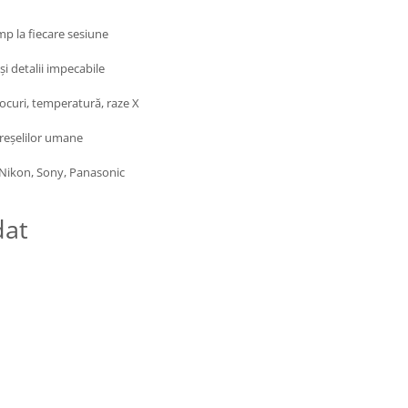
p la fiecare sesiune
 și detalii impecabile
șocuri, temperatură, raze X
greșelilor umane
Nikon, Sony, Panasonic
dat