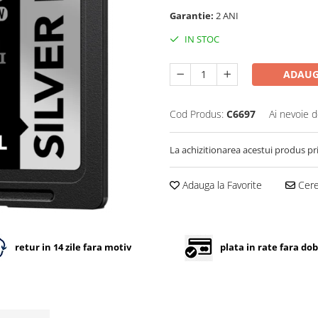
Garantie:
2 ANI
IN STOC
ADAUG
Cod Produs:
C6697
Ai nevoie d
La achizitionarea acestui produs pr
Adauga la Favorite
Cere 
retur in 14 zile fara motiv
plata in rate fara do